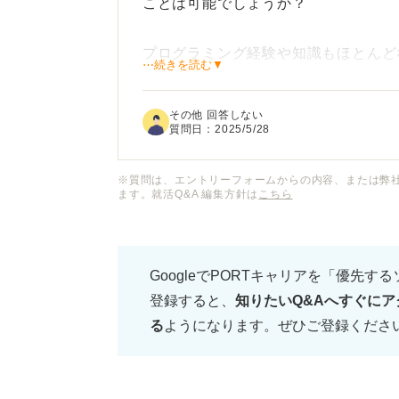
ことは可能でしょうか？
プログラミング経験や知識もほとんど
⋯続きを読む▼
が、未経験でも採用してくれる企業は
その他 回答しない
もし転職が可能だとして、どのような
質問日：
2025/5/28
経験からIT業界に転職するために今
れば教えていただきたいです。
※質問は、エントリーフォームからの内容、または弊
ます。就活Q&A 編集方針は
こちら
IT未経験の第二新卒がIT業界へ転職
ント目線からお願いします。
GoogleでPORTキャリアを「優先す
登録すると、
知りたいQ&Aへすぐにア
る
ようになります。ぜひご登録くださ