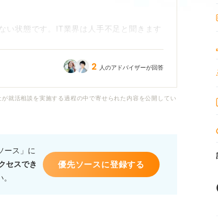
ない状態です。IT業界は人手不足と聞きます
あるのでしょうか？
2
人のアドバイザーが回答
職種を目指しやすいでしょうか？ また、未
からできることや勉強しておくべきことなどあ
社が就活相談を実施する過程の中で寄せられた内容を公開してい
するためのアドバイスを、キャリアコンサルタ
るソース」に
優先ソースに登録する
クセスでき
い。