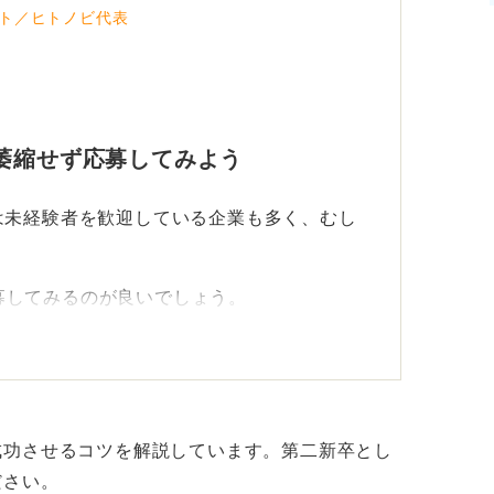
ト／ヒトノビ代表
萎縮せず応募してみよう
は未経験者を歓迎している企業も多く、むし
募してみるのが良いでしょう。
仕事を探していたとき、多くの企業が経験者
験可の編集部をやっと見つけましたが、そこ
いという方針でした。
成功させるコツを解説しています。第二新卒とし
って優遇される会社もあるのです。
ださい。