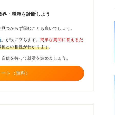
業界・職種を診断しよう
ミング学習で意欲を示そう！
が見つからず悩むことも多いでしょう。
業界や技術に関する基本的な知識を身に付け
入門的な資格の勉強を始めたり、プログラミ
断
」が役に立ちます。
簡単な質問に答えるだ
利用して、実際に手を動かしてみるのも良い
職種との相性がわかります
。
、自信を持って就活を進めましょう。
たのか、入社して何をしたいのかという熱意
具体的にアピールすることが重要です。未経
タート（無料）
むしろ新しいことを吸収する意欲として前向