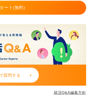
タート(無料)
で質問する
就活Q&A編集方針