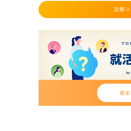
診断ス
匿名