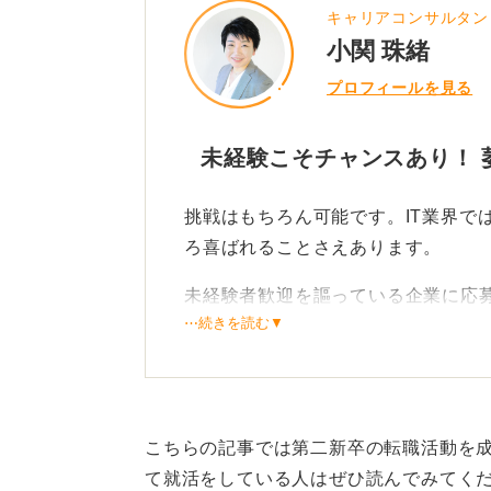
キャリアコンサルタン
小関 珠緒
プロフィールを見る
未経験こそチャンスあり！ 
挑戦はもちろん可能です。IT業界で
ろ喜ばれることさえあります。
未経験者歓迎を謳っている企業に応
⋯続きを読む▼
私自身の経験ですが、転職で編集の
を求めていました。その中で、未経
は余計な知識がないほうが教えやす
こちらの記事では第二新卒の転職活動を
このように、知識がないことがかえ
て就活をしている人はぜひ読んでみてく