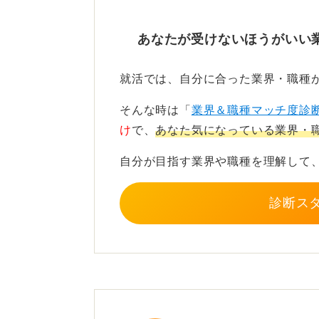
に付けていくことができます。
あなたが受けないほうがいい
ITパスポート取得やプログラ
就活では、自分に合った業界・職種
今からできることとしては、まずIT
ることです。ITパスポートのような
そんな時は「
業界＆職種マッチ度診
ングの学習サイトやスクールなどを
け
で、
あなた気になっている業界・
でしょう。
自分が目指す業界や職種を理解して
面接では、なぜIT業界に興味を持っ
とともに、自ら学ぼうとする姿勢を
診断ス
験であることをハンデととらえず、
きに伝えていきましょう。
0