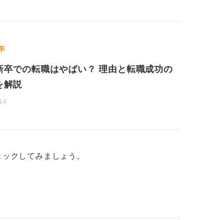
たいと考えているところもあります。
卒
執されるよりも、真っさらな状態で素直に吸
新卒での転職はやばい？ 理由と転職成功の
す。
を解説
てみてください。
14
ェックしてみましょう。