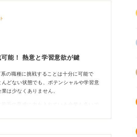
ト
戦可能！ 熱意と学習意欲が鍵
IT系の職種に挑戦することは十分に可能で
とんどない状態でも、ポテンシャルや学習意
企業は少なくありません。
に若手の育成に力を入れている企業も多いで
はITサポートやヘルプデスク、テストエン
業などが挙げられます。これらの職種は、比
、業務を通じてITの基礎知識やスキルを身