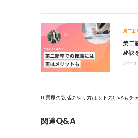
素直な吸収力が武器になる！
企業によっては、自社で一から育て
第二新
中途半端な知識や前職のやり方に固
第二
収してくれる人材を求めているので
秘訣
ぜひ怖がらずに自信を持って応募し
2026.5.
0
IT業界の就活のやり方は以下のQ&Aもチ
Q&A
関連