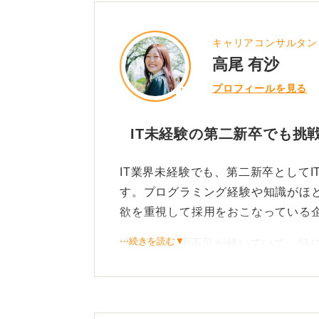
キャリアコンサルタン
高尾 有沙
プロフィールを見る
IT未経験の第二新卒でも挑
IT業界未経験でも、第二新卒として
す。プログラミング経験や知識がほ
欲を重視して採用をおこなっている
⋯続きを読む▼
IT業界は人手不足が続いていて、特
す。目指しやすい職種としては、まず
ジニア（テスター）、あるいはIT営
較的未経験からでもスタートしやすく