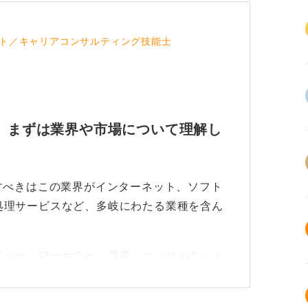
ト／キャリアコンサルティング技能士
！ まずは業界や市場について理解し
すべきはこの業界がインターネット、ソフト
処理サービスなど、多岐にわたる業種を含ん
ジャー、マーケター、営業、コンサルタント
します。
場規模は拡大していますが、その結果就活競