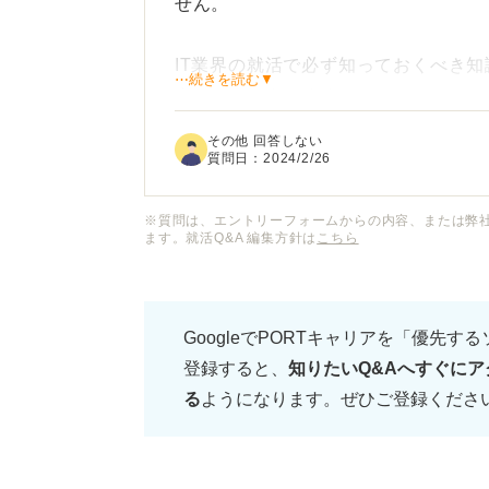
せん。
IT業界の就活で必ず知っておくべき知
⋯続きを読む▼
点とかってありますか？
その他 回答しない
企業ごとの違いとか職種の種類とかも
質問日：
2024/2/26
望先を選べば良いのかも知りたいです
選べば無難でしょうか？ ちなみに文
※質問は、エントリーフォームからの内容、または弊
ます。就活Q&A 編集方針は
こちら
GoogleでPORTキャリアを「優先す
登録すると、
知りたいQ&Aへすぐにア
る
ようになります。ぜひご登録くださ