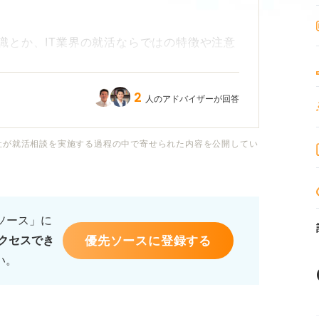
識とか、IT業界の就活ならではの特徴や注意
2
人のアドバイザーが回答
調べてもピンと来なくて……。どうやって志
。やっぱり年収とか人気企業ランキングから
系です。
社が就活相談を実施する過程の中で寄せられた内容を公開してい
るソース」に
優先ソースに登録する
クセスでき
い。