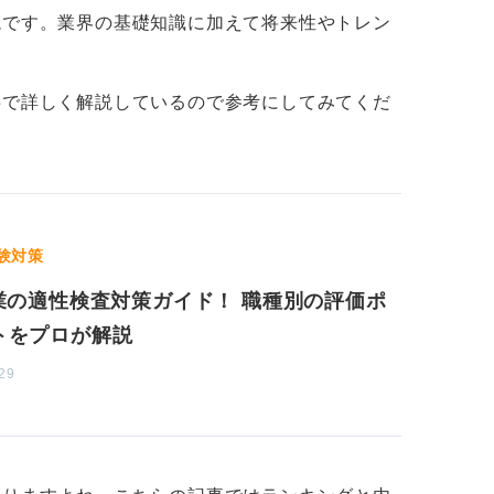
読です。業界の基礎知識に加えて将来性やトレン
スやWebサイトを開発・構築して、何らか
な存在としては、
Amazon
や
楽天市場
などの
事で詳しく解説しているので参考にしてみてくだ
や、SNSサービスの運営などが当てはまり
スを開発したりします。
NTT
や携帯キャリア
験対策
企業の適性検査対策ガイド！ 職種別の評価ポ
トをプロが解説
、システムを組んだりします。
マイクロソフ
でしょう。
29
ソフトウェアを作ったりシステムを組んだり
モノ（機械）を作ります。