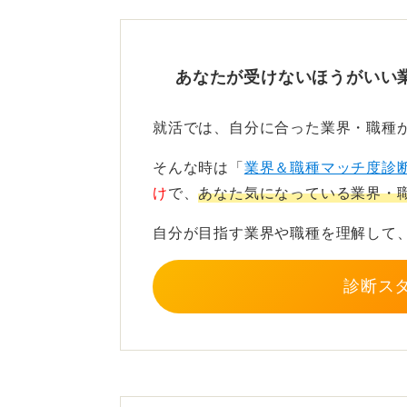
争も激しくなっています。平均年収
の、企業や職種によって異なるため
あなたが受けないほうがいい
条件だけでなく自分の興味・
就活では、自分に合った業界・職種
特に文系の人がIT業界を目指す場合
そんな時は「
業界＆職種マッチ度診
えで、自分が興味を持ち、やりがい
け
で、
あなた気になっている業界・
す。
自分が目指す業界や職種を理解して
IT業界は常に最新情報を取り入れる
くい傾向にあるためです。したがっ
診断ス
分の興味・関心、得意なスキル、業
選びましょう。
自分に合った企業と職種を慎重に選ぶ