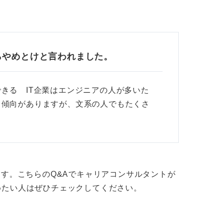
、どんなことをするときに楽しい・嬉しいと
ておかないと、「ここが良い」「ここは合わ
たがって、業界・企業研究をするのと同時に
らやめとけと言われました。
問者さんが年収が最も大事だと思うのであれ
きる IT企業はエンジニアの人が多いた
ます。しかし、年収よりもどのような仕事を
る傾向がありますが、文系の人でもたくさ
思うのであれば、仕事内容が一番合いそうな
が高めですが、それはあくまで全体の傾向と
ます。こちらのQ&Aでキャリアコンサルタントが
グ「だけ」で選ぶこと。自分とのマッチング
めたい人はぜひチェックしてください。
す。人気ランキングは単なる傾向でしかな
も考慮されていない情報だと認識しておきま