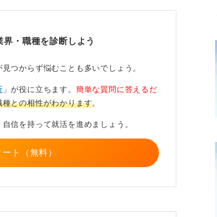
は日本全体の平均よりも高い傾向にあるもの
、注意が必要です。
業界・職種を診断しよう
関心をもとに選ぶことが大切
が見つからず悩むことも多いでしょう。
、最新の技術動向や業界の特性を理解したう
断
」が役に立ちます。
簡単な質問に答えるだ
を感じられる分野を見つけることが大切で
職種との相性がわかります
。
、自信を持って就活を進めましょう。
努力が求められ、結果が出ないと評価されに
て年収や人気企業ランキングだけでなく、自
タート（無料）
界のトレンドを総合的に考慮して、志望先を
ことが、IT業界の就活では求められます。