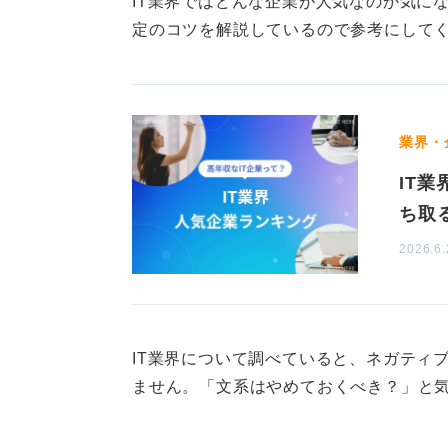
IT業界ではどんな企業が人気なのか気に
定のコツを解説しているので参考にして
たとえばパソコンやプロジェクター
モノの中にはモノを動かすためのソ
みを「組み込み」と呼ぶので覚えて
⑤情報処理系
業界・
これはデータの加工や処理、分析な
IT
いうと
野村総合研究所
などがありま
ち取
自己分析を深めて業界・企業
2026.6.
まずはこういった大きな分類がある
れの業界にある有名な会社を2、3社
どのような仕事をするのかが見えて
IT業界について調べていると、ネガティ
ません。「文系はやめておくべき？」と気
そこから最も自分が興味が湧きそう
業を調べ、自分の価値観と合いそう