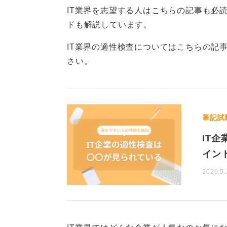
IT業界を志望する人はこちらの記事も必
①インターネット・Web系
ドも解説しています。
インターネットを使ってWebサービ
の価値を提供しています。最も身近
IT業界の適性検査についてはこちらの記
ネットショッピングができるサービス
さい。
ます。
②インフラ系
通信環境を整備したり新しいサービ
筆記試
などがわかりやすい例です。
IT
③ソフトウェア系
イン
ソフトウェアの開発・保守をしたり
ト
などが有名でイメージしやすい例
2026.5.
④ハードウェア系
ソフトウェアはプログラムを使って
しますが、ハードウェア系は実際の