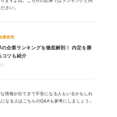
なりますよね。こちらの記事ではランキングと内
ください。
、プリンターといったものです。そういった
フトウェアを搭載していて、このような仕組
おきましょう。
企業研究
どをすることがおもな仕事で、有名どころで
業界の企業ランキングを徹底解剖！ 内定を勝
す。
るコツも紹介
との相性を見極めることが大切
23
ことを押さえましょう。そのうえで、それぞ
ずつ調べてみると、より具体的に業界の中で
きます。
ブな情報が出てきて不安になる人もいるかもしれ
になる人はこちらのQ&Aも参考にしましょう。
な業界を選び、さらにその中からいくつか企
なところに応募するという順番がおすすめで