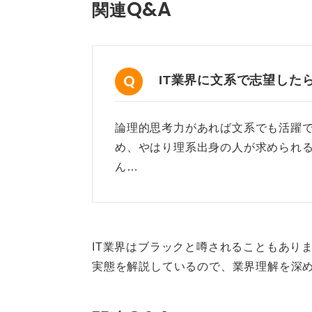
Q&A
す。
関連
その際、自分が何に携わりたいのか
感じるのかをきちんと自己分析をし
ない」という判断はできません。し
IT業界に文系で志望した
自己分析も必須です。
志望先を選ぶ際の基準としては、質
論理的思考力があれば文系でも活躍で
ば年収の高いところを選ぶ手もあり
め、やはり理系出身の人が求められ
するか、仕事の内容が最も大事だと
ん…
企業が良いでしょう。
なおIT業界全体の傾向としては年収
いえるので注意が必要です。
IT業界はブラックと噂されることもあり
最もNGな選び方は、人気ランキン
実態を解説しているので、業界理解を深
をまったく無視した選び方だからで
く、自分自身との相性については何