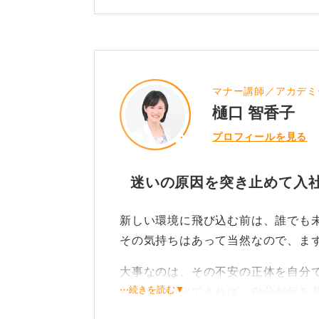
マナー講師／アカデミ
樋口 智香子
プロフィールを見る
迷いの原因を突き止めて入
新しい環境に飛び込む前は、誰でも
その気持ちはあって当然なので、ま
大事なのは、その不安の正体を自分
⋯続きを読む▼
か」を言語化できれば、自分が何を
てきます。