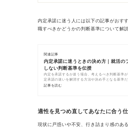
自分の決断に後悔しないこと
内定承諾に迷う人には以下の記事がおす
そして、どんな決断をしても「後悔
職すべきかどうかの判断基準について解
ための最善の判断軸になります。
たとえ将来、迷いの気持ちがよぎる
関連記事
ていくことは、いくらでもできるの
内定承諾に迷うときの決め方｜就活の
しない判断基準を伝授
内定を承諾するか迷う場合、考えるべき判断基準が
0
定承諾の迷いを解消する方法や決め手となる基準だ
定を迷ったときに避けるべきパターンをキャリアコ
記事を読む
と社労士がプロの目線で解説します。
適性を見つめ直してあなたに合う
現状に戸惑いや不安、行き詰まり感のあ