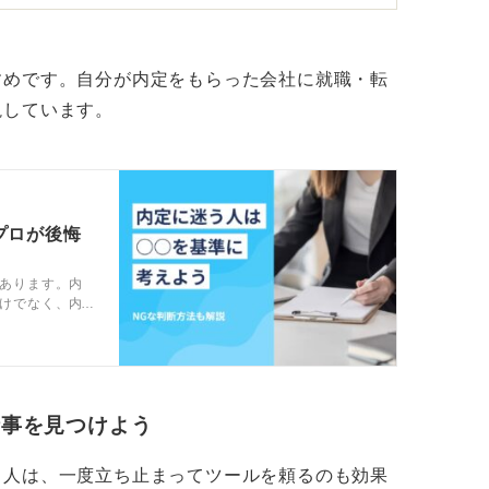
を心に決めておこう
すめです。自分が内定をもらった会社に就職・転
しない」と自分で決めることが、後悔しない
説しています。
ことがあっても、自分で選んだ道を正解にし
です。
プロが後悔
あります。内
けでなく、内
ンサルタント
仕事を見つけよう
る人は、一度立ち止まってツールを頼るのも効果