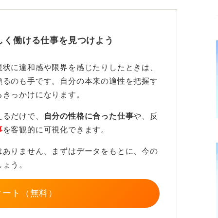
することで、決断しやすくなります。
て決断しよう
しく働ける仕事を見つけよう
社に残る」あるいは「転職する」と決めたの
現状に違和感や限界を感じたりしたときは、
えて出した結論です。「あれだけ考えて決め
頼るのも手です。自分の本来の適性を把握す
うか、納得感が生まれるはずです。その時の
るきっかけになります。
ながります。
えるだけで、
自分の性格に合った仕事
や、反
るかは誰にもわかりません。100%正しい
事
を客観的に可視化できます。
。
はありません。まずはデータをもとに、今の
できるまで考え抜き、決断することです。そ
しょう。
ょう。
タート（無料）