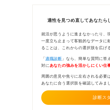
析します。このように客観的に分析
自分が納得できるまで検討し
適性を見つめ直してあなたら
分析をしたうえで、「やはり今の会
就活が思うように進まなかったり、
であれば、それは自身がしっかり考
一度立ち止まって客観的なデータに
たのだから」と、ある種の諦めとい
ることは、これからの選択肢を広げ
ベストを尽くせたという自信にもつ
「
適職診断
」なら、簡単な質問に答
どちらの道を選んでも、将来何が起こ
対に
あなたの強みを活かしにくい仕
選択というものは存在しないのです
周囲の意見や焦りに左右される必要
大切なのは、その時々で自分が納得
あなたに合う選択肢を確認してみま
こまでやった自分を褒めてあげまし
診断ス
0