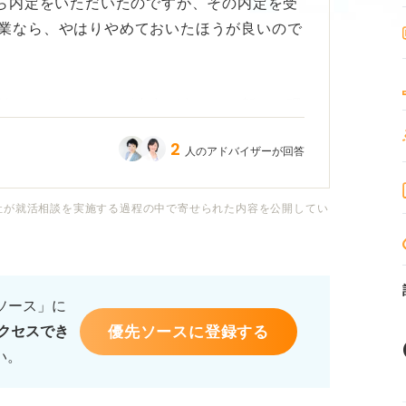
から内定をいただいたのですが、その内定を受
業なら、やはりやめておいたほうが良いので
始めたものの、いざ内定が出ると、新しい環
らどうしようという気持ちが湧いてきてしま
2
人のアドバイザーが回答
が、最終的には自分で決めるしかないと言わ
す。
社が就活相談を実施する過程の中で寄せられた内容を公開してい
ば、今回は見送って現職に残ったほうが良い
ないにかかわらず、決断するうえで重要な考
があれば教えていただきたいです。
るソース」に
優先ソースに登録する
クセスでき
い。