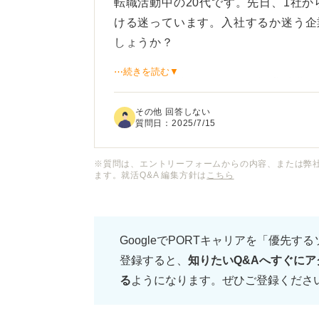
転職活動中の20代です。先日、1社
ける迷っています。入社するか迷う企
しょうか？
⋯続きを読む▼
現職への不満がきっかけで転職活動を
境への不安や、もし入社して後悔した
その他 回答しない
います。家族や友人にも相談しました
質問日：
2025/7/15
れ、さらに悩んでしまっている状態で
※質問は、エントリーフォームからの内容、または弊
ます。就活Q&A 編集方針は
こちら
転職の内定をこんなに迷うようであれ
のでしょうか？ 内定を承諾する、し
え方や、後悔しないための判断軸など
GoogleでPORTキャリアを「優先す
登録すると、
知りたいQ&Aへすぐにア
る
ようになります。ぜひご登録くださ