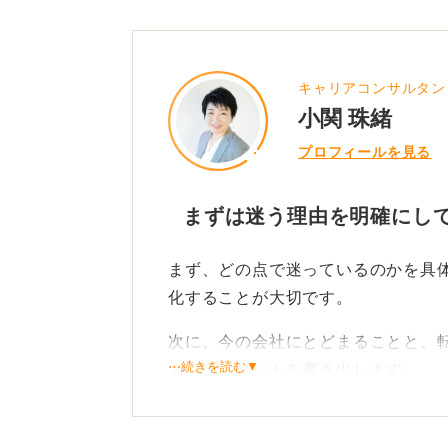
キャリアコンサルタン
小関 珠緒
プロフィールを見る
まずは迷う理由を明確にし
まず、どの点で迷っているのかを具
化することが大切です。
次に、今の会社にとどまることと、
⋯続きを読む▼
ト、デメリットを書き出します。
さらに5年後、10年後にどんな自分
めにはどちらの会社にいるほうが近