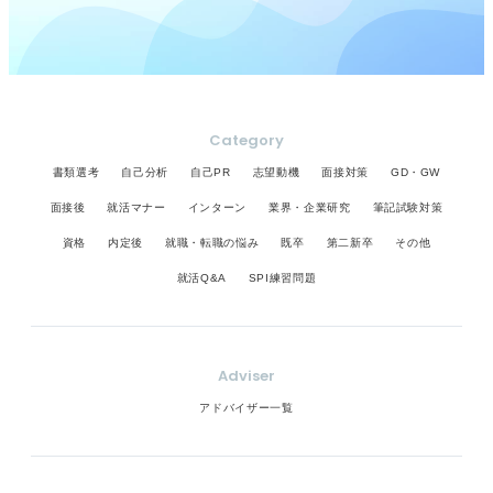
Category
書類選考
自己分析
自己PR
志望動機
面接対策
GD・GW
面接後
就活マナー
インターン
業界・企業研究
筆記試験対策
資格
内定後
就職・転職の悩み
既卒
第二新卒
その他
就活Q&A
SPI練習問題
Adviser
アドバイザー一覧