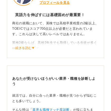
プロフィールを見る
英語力を伸ばすには基礎固めが最重要！
商社の就職において、英検では高校卒業程度の2級以上、
TOEICではスコア700点以上が必要だと言われていま
す。これらは決して高いレベルではありません。
英検2級ならば、高校2年生でも取得している生徒が多く
⋯続きを読む▼
なってきています。
英検とTOEICでは求められる英単語の語彙は異なりま
す。TOEICはビジネス寄りのため、TOEICで高いスコア
を出すためには、専用の問題集等で対策をおこなってく
ださい。
あなたが受けないほうがいい業界・職種を診断しよ
しかし、文法問題に関しては、英検もTOEICも高校英文
う
法が基本です。高校生のときに使った問題集で土台を築
くことが重要です。
就活では、自分に合った業界・職種が見つからず悩むこ
とも多いでしょう。
また、文法や語彙が身につけばリスニングができるよう
になります。スピーキングの練習をすれば、同時にリス
そんな時は「
業界＆職種マッチ度診断
」が役に立ちま