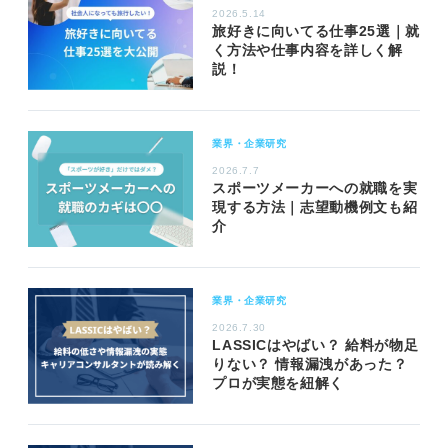
2026.5.14
旅好きに向いてる仕事25選｜就
く方法や仕事内容を詳しく解
説！
業界・企業研究
2026.7.7
スポーツメーカーへの就職を実
現する方法｜志望動機例文も紹
介
業界・企業研究
2026.7.30
LASSICはやばい？ 給料が物足
りない？ 情報漏洩があった？
プロが実態を紐解く