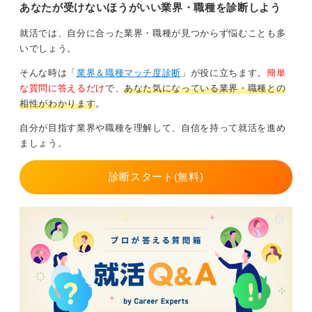
る能力、複雑な問題を分析し解決に導く力、そして新し
トが解説します。
あなたが受けないほうがいい業界・職種を診断しよう
いことに主体的に挑戦する意欲と困難を乗り越える力が
不可欠です。
就活では、自分に合った業界・職種が見つからず悩むことも多
いでしょう。
私の過去の支援事例でも、英語がまったく話せなくて
も、前職で培った高いコミュニケーション能力と深い知
そんな時は「
業界＆職種マッチ度診断
」が役に立ちます。
簡単
識を武器に大手商社へ入社し、国内営業部門で成果を上
な質問に答えるだけ
で、
あなた気になっている業界・職種との
げていました。
相性がわかります
。
英語が苦手だからと諦めるのではなく、自身の強みを最
自分が目指す業界や職種を理解して、自信を持って就活を進め
大限に活かし、戦略的に就職活動を進めることで、商社
ましょう。
という舞台で活躍する道は必ず開けます。
診断スタート(無料)
0