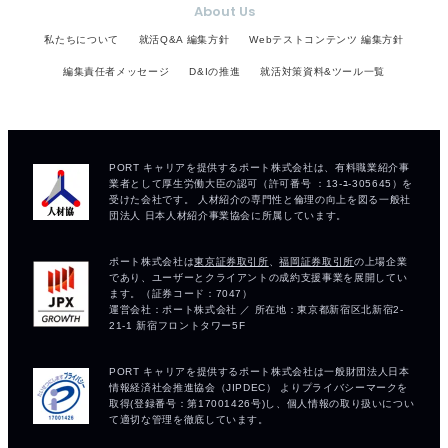
About Us
私たちについて
就活Q&A 編集方針
Webテストコンテンツ 編集方針
編集責任者メッセージ
D&Iの推進
就活対策資料&ツール一覧