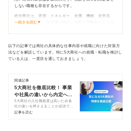
しない職種も存在するからです。
総合商社は、資源、エネルギー、金属、機械、化学品、
⋯続きを読む▼
食料、繊維など、文字通り幅広い分野で国際的なビジネ
スを展開しています。
その内部には、国内営業、事業企画・管理、経理・財
務、人事・総務、情報システムといった、日本語でのコ
以下の記事では商社の具体的な仕事内容や就職に向けた対策方
ミュニケーションや専門知識が中心となる部署も存在し
法などを解説しています。特に5大商社への就職・転職を検討し
ているのです。
ている人は、一度目を通しておきましょう。
これらの部署では、高い英語力よりも、国内市場の知
識、企画力、分析力、会計スキル、ITスキルなどがより
関連記事
重視される傾向にあります。
5大商社を徹底比較！ 事業
や社風の違いから内定への
自分の強みを商社でどう活かせるかを考えてみよう
5大商社の入社難易度は高いため各
道筋まで解説
社の違いを押さえることが必須で
さらに、商社が求める人物像は、単に語学力に秀でた人
す。5大商社の特徴や魅力を理解し
記事を読む
材だけではありません。
ましょう。この記事では自分に合っ
た5大商社の見つけ方や内定に向け
異文化を持つ人々とも円滑にコミュニケーションを図れ
た対策などをキャリアコンサルタン