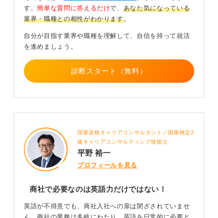
ニングも鍛えられます。
す。
簡単な質問に答えるだけ
で、
あなた気になっている
業界・職種との相性がわかります
。
現在はオンラインやAIによる英会話も充実しているた
め、できることから始めてみましょう。
自分が目指す業界や職種を理解して、自信を持って就活
を進めましょう。
交渉力や課題解決力など多様なスキルもアピールし
よう
診断スタート（無料）
商社で働く場合、英語力がすべてではありません。商談
などではコミュニケーション力、交渉力、課題発見力、
問題解決力、プレゼンテーション力、商品知識、市場の
動向を読み取る力などが求められます。
国家資格キャリアコンサルタント／国家検定2
過去の自分を振り返り、先ほど述べた力を発揮できた場
級キャリアコンサルティング技能士
面があれば、それは大きなアピールポイントになりま
平野 裕一
す。
プロフィールを見る
0
商社で必要なのは英語力だけではない！
英語が不得意でも、商社入社への扉は閉ざされていませ
ん。商社の業務は多岐にわたり、英語を日常的に必要と