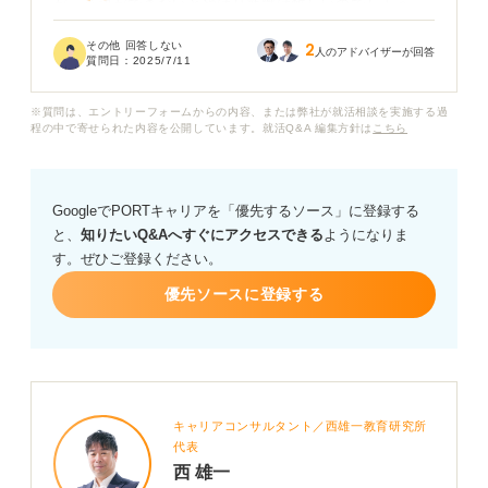
が、英語ができないとやはり就職は難しいのでしょう
か？ もしそうであれば、どの程度の英語力が必要とされ
その他 回答しない
2
るのでしょうか？
人のアドバイザーが回答
質問日：
2025/7/11
また、英語が苦手な場合でも、商社で活躍できる職種
※質問は、エントリーフォームからの内容、または弊社が就活相談を実施する過
や、英語以外のスキルをアピールする方法はあります
程の中で寄せられた内容を公開しています。就活Q&A 編集方針は
こちら
か？
入社後に英語力を伸ばすことは可能でしょうか？商社で
GoogleでPORTキャリアを「優先するソース」に登録する
働くうえで、英語ができないことのデメリットと、それ
と、
知りたいQ&Aへすぐにアクセスできる
ようになりま
を克服するためのアドバイスがあれば教えてください。
す。ぜひご登録ください。
優先ソースに登録する
キャリアコンサルタント／西雄一教育研究所
代表
西 雄一