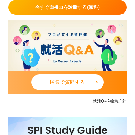
考えを述べられるように準備しておく必要があります。
今すぐ面接力を診断する(無料)
そして、面接の最後に「何か質問はありますか」と聞か
れます。これは、あなたの入社意欲や企業への関心の高
さをアピールする絶好の機会です。「入社前に学んでお
くべきことはありますか」「「今後の事業展開について
どのように考えていますか」など、具体的な質問を用意
しておきましょう。「特にありません」と答えるのは避
けるべきです。
面接では、これらの質問に対して、正直かつ誠実に、そ
して熱意を持って答えることが大切です。焦らず、落ち
着いて、自分の言葉でしっかりと伝えられるように、事
匿名で質問する
前にしっかりと準備しておきましょう。
就活Q&A編集方針
1