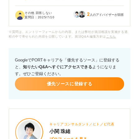
ったような気がするのですが、1時間だと倍近くに増える
のでしょうか？ それとも、質問の項目数は同じくらい
その他 回答しない
2
で、より一つひとつの質問をじっくり深掘りされること
人のアドバイザーが回答
質問日：
2025/7/10
が多いのでしょうか？
※質問は、エントリーフォームからの内容、または弊社が就活相談を実施する過
もし、目安となる質問数がある場合、これは絶対聞かれ
程の中で寄せられた内容を公開しています。就活Q&A 編集方針は
こちら
るだろうといった頻出質問もあれば、ぜひ教えていただ
きたいです。アドバイスよろしくお願いします。
GoogleでPORTキャリアを「優先するソース」に登録する
と、
知りたいQ&Aへすぐにアクセスできる
ようになりま
す。ぜひご登録ください。
優先ソースに登録する
キャリアコンサルタント／ヒトノビ代表
小関 珠緒