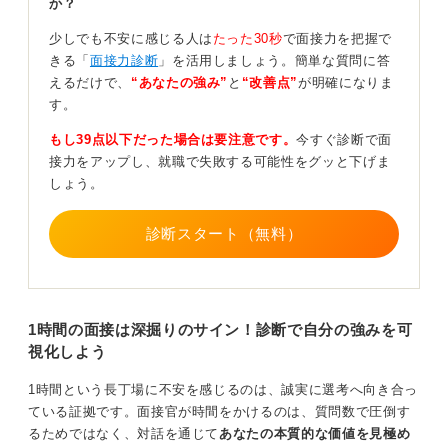
か？
が重要
少しでも不安に感じる人は
たった30秒
で面接力を把握で
きる「
面接力診断
」を活用しましょう。簡単な質問に答
えるだけで、
“あなたの強み”
と
“改善点”
が明確になりま
自分の仕事で何をしてきたか、どういうことで活躍でき
す。
そうか、会社のことを研究して「こういうところに惹か
もし39点以下だった場合は要注意です。
今すぐ診断で面
れた」という志望動機など、本当に基本的なことをきち
接力をアップし、就職で失敗する可能性をグッと下げま
んと用意しておくことがすごく大事です。
しょう。
びっくりするような質問が来るかもしれませんが、その
ときは臨機応変に対応していくしかありません。
診断スタート（無料）
0
1時間の面接は深掘りのサイン！診断で自分の強みを可
視化しよう
1時間という長丁場に不安を感じるのは、誠実に選考へ向き合っ
ている証拠です。面接官が時間をかけるのは、質問数で圧倒す
るためではなく、対話を通じて
あなたの本質的な価値を見極め