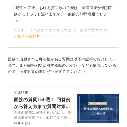
1時間の面接における質問数の目安は、集団面接か個別面
接かによっても違いますが、一般的に10問程度でしょ
う。
ただし、これはあくまで目安であり、企業の選考スタイ
⋯続きを読む▼
ルや面接官の深掘り質問によっても大きく変動します。
一つの質問に対してじっくりと掘り下げて聞かれる場合
もあれば、テンポよく多くの質問が投げかけられる場合
もありますので、1時間の面接の質問数を限定することは
面接で出題される可能性がある質問は以下の記事で紹介してい
できません。
ます。また回答例や回答する際のポイントなども解説している
質問内容は、大きく分けて、自己紹介、志望動機、発揮
ので、面接対策の際にぜひ役立ててください。
できる能力、業界知識、逆質問といった5つのカテゴリー
に分類できます。
関連記事
最初に自己紹介や経歴を問われて、氏名、学校名、学部
面接の質問150選！ 回答例
学科といった基本的な情報に加え、「自己PR」「学生時
代に力を入れたこと」「長所・短所」など人物像や経
から答え方まで質問対策を
験、強みを把握するための質問がされます。ここでは、
面接の質問に回答するためには、事
完全網羅
前準備が重要です。面接でよく聞か
具体的なエピソードを交え、企業の求める人物像と結び
れる質問と回答例に加えて、質問に
記事を読む
つけて話すことが重要です。