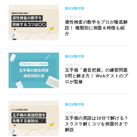
筆記試験対策
2026.5.14
適性検査の数学をプロが徹底解
説！ 種類別に例題＆特徴も紹
介
筆記試験対策
2026.7.9
玉手箱「趣旨把握」の練習問題
5問と解き方！ Webテストのプ
ロが監修
筆記試験対策
2026.5.14
玉手箱の英語は10分で解ける？
スラスラ解くコツを例題付きで
解説