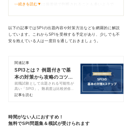
⋯続きを読む▼
いますが、SPIは偏差値で判断されることも多いようで
す。
しかし、インターンのSPIには基準点があり、その基準
点に達していなければインターン不採用になります。そ
以下の記事ではSPIの出題内容や対策方法などを網羅的に解説
のため、事前の対策が重要です。
しています。これからSPIを受検する予定があり、少しでも不
安を抱えている人は一度目を通しておきましょう。
また、企業によっては書類選考の一部とみなすところも
あります。もし希望の企業であるならば、絶対に通過で
きるように準備を怠らないようにしてください。
関連記事
夏のインターン前というのは、大学でも期末試験があっ
SPI3とは？ 例題付きで基
たり、レポート作成に追い込まれたりする時期です。そ
本の対策から攻略のコツま
のため、その時期から勉強し始めるのは遅すぎます。
就職試験として出題される可能性が
で完全網羅
高い「SPI3」。難易度は比較的低
いですが、油断は禁物です。この記
記事を読む
事ではキャリアコンサルタントが
大学の試験やレポートに追われる前に対策を始めよ
SPI3の基本的な対策から攻略法ま
でを徹底解説します。
う
時間がない人におすすめ！
無料でSPI問題集＆模試が受けられます