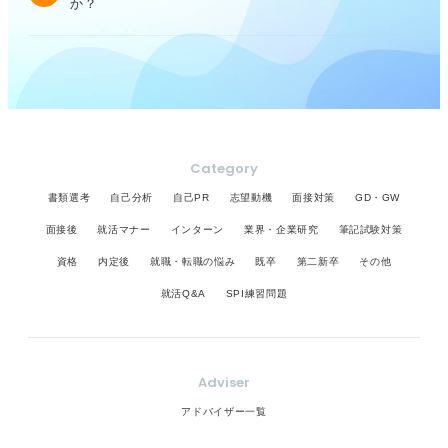
か？
Category
書類選考
自己分析
自己PR
志望動機
面接対策
GD・GW
面接後
就活マナー
インターン
業界・企業研究
筆記試験対策
資格
内定後
就職・転職の悩み
既卒
第二新卒
その他
就活Q&A
SPI練習問題
Adviser
アドバイザー一覧