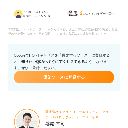
きでしょうか？ それとも、インターン選考用に絞った効
率的な対策でも間に合うのでしょうか。
その他 回答しない
2
人のアドバイザーが回答
質問日：
2025/7/15
周りの友人はまだ対策を始めていない人も多く、出遅れ
てしまわないか不安です。インターンと本選考のスケジ
※質問は、エントリーフォームからの内容、または弊社が就活相談を実施する過
ュールも考慮しながら、いつからどのように対策を進め
程の中で寄せられた内容を公開しています。就活Q&A 編集方針は
こちら
るのが良いかアドバイスをお願いいたします。
GoogleでPORTキャリアを「優先するソース」に登録する
と、
知りたいQ&Aへすぐにアクセスできる
ようになりま
す。ぜひご登録ください。
優先ソースに登録する
国家資格キャリアコンサルタント／キャリ
ア・デベロップメント・アドバイザー
谷猪 幸司