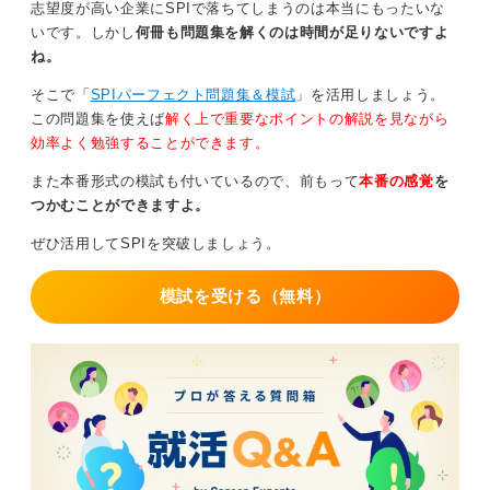
志望度が高い企業にSPIで落ちてしまうのは本当にもったいな
また、人気のある企業ではインターン情報開示後にすぐ
いです。しかし
何冊も問題集を解くのは時間が足りないですよ
に予約が埋まる可能性が高いです。そのことを見据え
ね。
て、3月・4月あたりから対策本を解いたり、大学が主催
しているテスト対策の講座に出席するなどして準備をし
そこで「
SPIパーフェクト問題集＆模試
」を活用しましょう。
ましょう。
この問題集を使えば
解く上で重要なポイントの解説を見ながら
効率よく勉強することができます。
どのテストも、問題数に対して解答時間が短いため、か
なりのスピードが要求されます。そのため慣れが非常に
また本番形式の模試も付いているので、前もって
本番の感覚
を
重要です。
つかむことができますよ。
ぜひ活用してSPIを突破しましょう。
0
模試を受ける（無料）