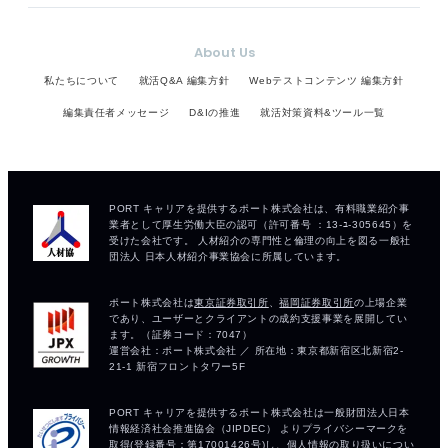
About Us
私たちについて
就活Q&A 編集方針
Webテストコンテンツ 編集方針
編集責任者メッセージ
D&Iの推進
就活対策資料&ツール一覧