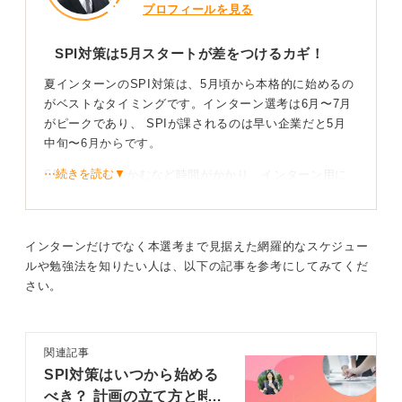
プロフィールを見る
SPI対策は5月スタートが差をつけるカギ！
夏インターンのSPI対策は、5月頃から本格的に始めるの
がベストなタイミングです。インターン選考は6月〜7月
がピークであり、 SPIが課されるのは早い企業だと5月
中旬〜6月からです。
⋯続きを読む▼
SPIはコツをつかむなど時間がかかり、インターン用に
軽くではなく、本選考を見据えた準備として今から対策
を始めるのが効率的です。SPIは本選考でも使いまわさ
れていることが多く、慣れておくことでそれだけで有利
インターンだけでなく本選考まで見据えた網羅的なスケジュー
になっていきます。
ルや勉強法を知りたい人は、以下の記事を参考にしてみてくだ
さい。
インターンと本選考、どちらにも通用する慣れの蓄
積を意識しよう
関連記事
SPI対策はいつから始める
べき？ 計画の立て方と時