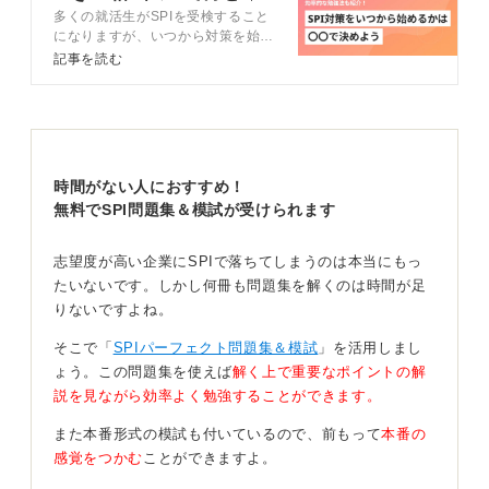
多くの就活生がSPIを受検すること
期別の勉強方法
効率的なSPI対策としては、1週間で全体像の把握と苦手
になりますが、いつから対策を始め
分野の発見に努めます。
たら良いかわからない人もいるでし
記事を読む
ょう。この記事ではキャリアコンサ
模擬試験で実力を確認し、言語か非言語か性格のどこが
ルタントと一緒に、SPI対策をいつ
自分にとって弱いのかを把握しておきます。2〜3週間で
から始めるべきかの考え方や具体的
重点分野の反復練習を行っていき、直前になると模擬テ
な勉強方法を解説します。
ストと時間配分の練習を繰り返しおこなうことでスピー
ドと正確性を高めていきます。
時間がない人におすすめ！
無料でSPI問題集＆模試が受けられます
すぐにはじめれば、周りに差をつけられる時期です。
SPIは慣れが命。早めに解法のパターンに慣れておけ
志望度が高い企業にSPIで落ちてしまうのは本当にもっ
ば、インターンも本選考も有利となり、6月中に一通り仕
たいないです。しかし何冊も問題集を解くのは時間が足
上げ、7月以降は実践演習＋志望企業ごとの形式に対応し
りないですよね。
ていきましょう。
そこで「
SPIパーフェクト問題集＆模試
」を活用しまし
ょう。この問題集を使えば
解く上で重要なポイントの解
0
説を見ながら効率よく勉強することができます。
また本番形式の模試も付いているので、前もって
本番の
感覚をつかむ
ことができますよ。