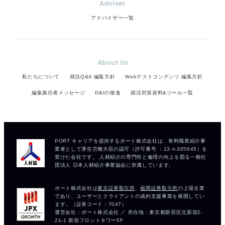
Adviser
アドバイザー一覧
About Us
私たちについて
就活Q&A 編集方針
Webテストコンテンツ 編集方針
編集責任者メッセージ
D&Iの推進
就活対策資料&ツール一覧