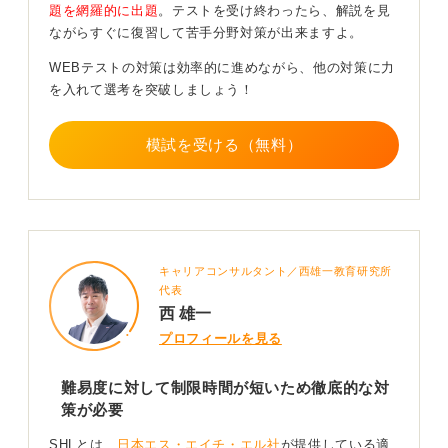
題を網羅的に出題
。テストを受け終わったら、解説を見
制限時間と形式に慣れることが突破の第一歩
ながらすぐに復習して苦手分野対策が出来ますよ。
WEBテストの対策は効率的に進めながら、他の対策に力
繰り返し問題を解くことが、SHLテスト攻略の一番の近
を入れて選考を突破しましょう！
道です。問題集を購入して出題形式を掴み、タイマーを
使用するなどして時間に慣れることが重要だと言えま
模試を受ける（無料）
す。
苦手分野があるのであれば、繰り返して苦手分野を克服
するようにしましょう。
0
キャリアコンサルタント／西雄一教育研究所
代表
西 雄一
プロフィールを見る
難易度に対して制限時間が短いため徹底的な対
策が必要
SHLとは、
日本エス・エイチ・エル社
が提供している適