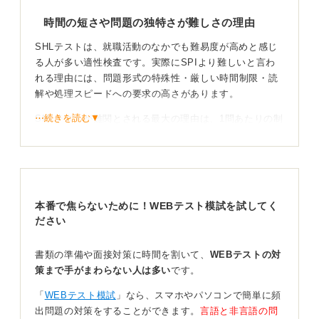
時間の短さや問題の独特さが難しさの理由
SHLテストは、就職活動のなかでも難易度が高めと感じ
る人が多い適性検査です。実際にSPIより難しいと言わ
れる理由には、問題形式の特殊性・厳しい時間制限・読
解や処理スピードへの要求の高さがあります。
⋯続きを読む▼
SHLテストが難関とされる最大の理由は、1問あたりの制
限時間が数十秒〜1分以内と非常に短く、時間との戦いに
なる点です。さらに、問題文が長く、選択肢も似た内容
が並ぶため、読み取りと判断に時間がかかる傾向があり
ます。
本番で焦らないために！WEBテスト模試を試してく
また、出題形式に慣れていないとルールの理解に時間を
ださい
取られ、戸惑いやすいというのも大きな要因です。SPI
と同じ感覚で臨むと、時間切れで問題を解ききれないケ
ースも多く見られます。
書類の準備や面接対策に時間を割いて、
WEBテストの対
策まで手がまわらない人は多い
です。
加えて、試験全体の制限時間が約30分と短いことや、問
題の把握そのものが難しいことも、難易度を高くしてい
「
WEBテスト模試
」なら、スマホやパソコンで簡単に頻
る理由の一つです。
出問題の対策をすることができます。
言語と非言語の問