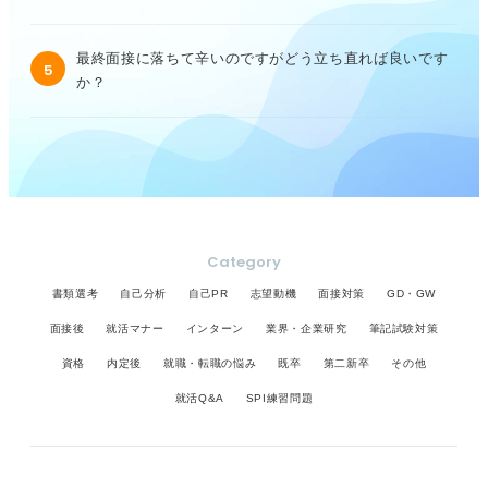
最終面接に落ちて辛いのですがどう立ち直れば良いです
5
か？
Category
書類選考
自己分析
自己PR
志望動機
面接対策
GD・GW
面接後
就活マナー
インターン
業界・企業研究
筆記試験対策
資格
内定後
就職・転職の悩み
既卒
第二新卒
その他
就活Q&A
SPI練習問題