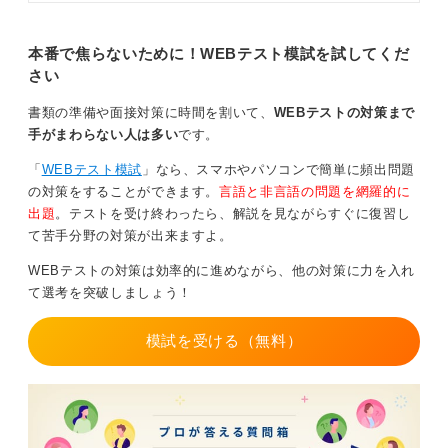
また、言語分野では、数百文字の文章を読んだうえで
んなSHLテストの対策方法を、キャ
リアコンサルタントが解説します。
「論理的に正しいか」「誤っているか」「どちらとも判
本番で焦らないために！WEBテスト模試を試してくだ
断できないか」といった設問が出され、読解力と論理的
さい
思考力が試される内容となっています。
書類の準備や面接対策に時間を割いて、
WEBテストの対策まで
出題形式と制限時間の特性を知って繰り返し演習を
手がまわらない人は多い
です。
重ねよう
「
WEBテスト模試
」なら、スマホやパソコンで簡単に頻出問題
玉手箱の場合は、さらに出題範囲も広くなります。玉手
の対策をすることができます。
言語と非言語の問題を網羅的に
箱の方が導入企業も多いため、試験前にはかなりの時間
出題
。テストを受け終わったら、解説を見ながらすぐに復習し
をかけて準備をしなければなりません。問題集を繰り返
て苦手分野の対策が出来ますよ。
し解くようにしましょう。
WEBテストの対策は効率的に進めながら、他の対策に力を入れ
て選考を突破しましょう！
0
模試を受ける（無料）