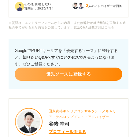
その他 回答しない
2
きたいです。また、実際に受験された方が、どのように
人のアドバイザーが回答
質問日：
2025/7/14
対策を進めたかも知りたいです。
※質問は、エントリーフォームからの内容、または弊社が就活相談を実施する過
専門家の方から、SHLテスト対策のポイントや、難易度
程の中で寄せられた内容を公開しています。就活Q&A 編集方針は
こちら
に対応するための具体的な勉強法についてアドバイスを
お願いします。
GoogleでPORTキャリアを「優先するソース」に登録する
と、
知りたいQ&Aへすぐにアクセスできる
ようになりま
す。ぜひご登録ください。
優先ソースに登録する
国家資格キャリアコンサルタント／キャリ
ア・デベロップメント・アドバイザー
谷猪 幸司
プロフィールを見る