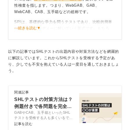
性検査を指します。つまり、WebGAB、GAB、
WebCAB、CAB、玉手箱などの総称です。
SPIは、基礎的な学力を問うテストであり、比較的簡単
⋯続きを読む▼
な問題をスピーディーに解いていく形式です。もちろ
ん、事前の対策は必要ではあるものの、出題内容は中
学・高校レベルであり、難易度はそれほど高くありませ
ん。
以下の記事ではSHLテストの出題内容や対策方法などを網羅的
一方でSHLは、長文読解・図表問題・暗号・法則性とい
に解説しています。これからSHLテストを受検する予定があ
った、普段あまり見慣れない問題が多く出題されます。
り、少しでも不安を抱えている人は一度目を通しておきましょ
そのため、十分な準備が不可欠です。
う。
さらに、問題数に対して制限時間が極端に短いため、1問
にかけられる時間はごくわずかです。限られた時間内
関連記事
で、解ける問題から確実に取り組むという基本を徹底す
SHLテストの対策方法は？
る必要があります。
例題付きで各問題を完全攻
たとえば、G-GABでは電卓の使用が不可で、計数問題29
GABやCAB、玉手箱といったSHL
略
問を15分で解く必要があります。ここでは、スピードと
テストを受検する人も多くいるでし
正確さの両立が求められます。
ょう。しかし、難易度が高く突破す
記事を読む
るのが難しいと言われています。そ