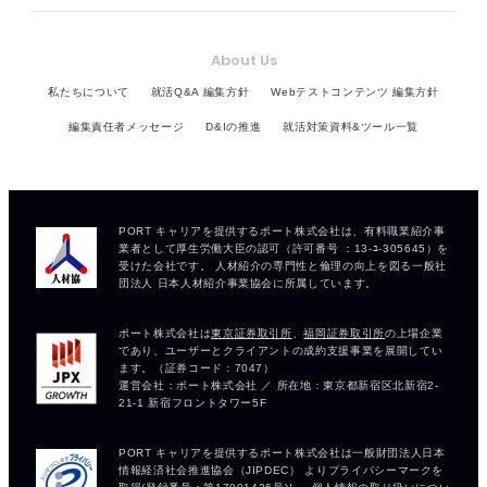
About Us
私たちについて
就活Q&A 編集方針
Webテストコンテンツ 編集方針
編集責任者メッセージ
D&Iの推進
就活対策資料&ツール一覧