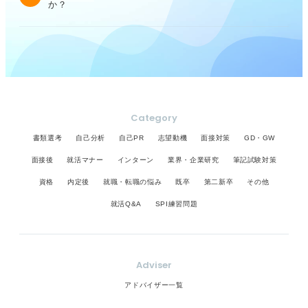
か？
Category
書類選考
自己分析
自己PR
志望動機
面接対策
GD・GW
面接後
就活マナー
インターン
業界・企業研究
筆記試験対策
資格
内定後
就職・転職の悩み
既卒
第二新卒
その他
就活Q&A
SPI練習問題
Adviser
アドバイザー一覧