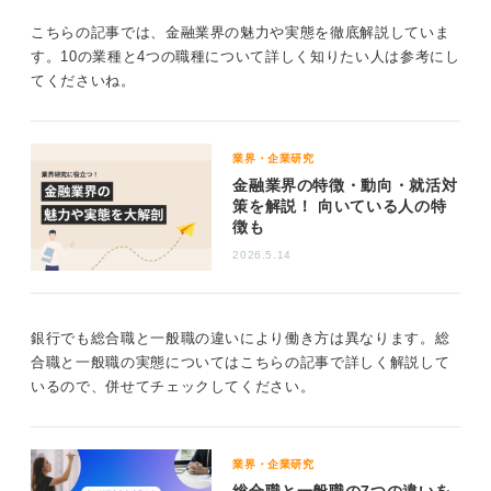
融資関連の書類作成、その他稟議書の作成や上司への報
こちらの記事では、金融業界の魅力や実態を徹底解説していま
告などがあります。
す。10の業種と4つの職種について詳しく知りたい人は参考にし
てくださいね。
また1円でも合わなければ帰れないという風習は今でもあ
るようです。朝は7時から8時出社が多く、一般企業より
やや早い出社かもしれません。
業界・企業研究
支店ですと、たとえば20時以降は業務ができないなどの
金融業界の特徴・動向・就活対
規則を設けている銀行もありますので、残業はそれほど
策を解説！ 向いている人の特
多くないでしょう。ただし裁量労働の企画部門などは、
徴も
長時間労働をおこなっているケースがあります。
2026.5.14
・休日出勤の頻度はどのくらいか
住宅ローンの相談会などで休日出勤がありますが、それ
ほど多くはないでしょう。
銀行でも総合職と一般職の違いにより働き方は異なります。総
合職と一般職の実態についてはこちらの記事で詳しく解説して
・転勤はどの程度の頻度であるのか
いるので、併せてチェックしてください。
3年から5年くらいで転勤があると考えたほうが良いでし
ょう。
・激務な勤務体系は今度も変わらないのか
業界・企業研究
労働基準法の改正や働き方改革もあり勤務体系は改善さ