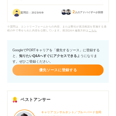
実際のところ、メガバンクは激務なのでしょうか？ 具体
的に以下に内容について回答いただければ幸いです。
2
人のアドバイザーが回答
質問日：
2023/6/9
・1日にどれくらいの残業があるのか
・残業が多い場合は、どのような業務で残業が発生する
※質問は、エントリーフォームからの内容、または弊社が就活相談を実施する過
のか
程の中で寄せられた内容を公開しています。就活Q&A 編集方針は
こちら
・休日出勤の頻度はどのくらいか
・転勤はどの程度の頻度であるのか
・激務な勤務体系は今度も変わらないのか
GoogleでPORTキャリアを「優先するソース」に登録する
と、
知りたいQ&Aへすぐにアクセスできる
ようになりま
ご回答よろしくお願いいたします。
す。ぜひご登録ください。
優先ソースに登録する
ベストアンサー
キャリアコンサルタント／ブルーバード合同