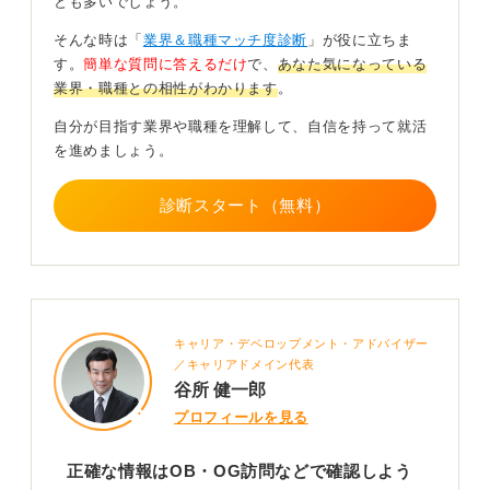
とも多いでしょう。
→職種によって異なります。
そんな時は「
業界＆職種マッチ度診断
」が役に立ちま
・休日出勤の頻度はどのくらいか
す。
簡単な質問に答えるだけ
で、
あなた気になっている
→企業によって異なりますが、実際に休日出勤をした
業界・職種との相性がわかります
。
ら、代休を取られています。
自分が目指す業界や職種を理解して、自信を持って就活
・転勤はどの程度の頻度であるのか
を進めましょう。
→職種によって変わりますが、2～3年が多いと聞いてい
ます。しかしこの転勤頻度は異業種でもあります。
診断スタート（無料）
・激務な勤務体系は今度も変わらないのか
→銀行員の仕事の内容によりますが、業務も含め銀行は
スリム化されています。
2
キャリア・デベロップメント・アドバイザー
／キャリアドメイン代表
谷所 健一郎
プロフィールを見る
正確な情報はOB・OG訪問などで確認しよう