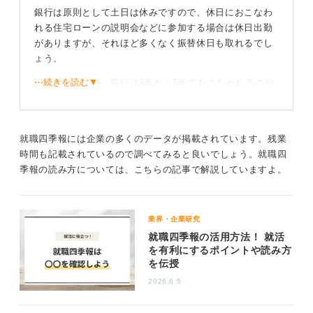
銀行は原則として土日は休みですので、休日におこなわ
れる住宅ローンの説明会などに参加する場合は休日出勤
がありますが、それほど多くなく振替休日も取れるでし
ょう。
⋯続きを読む▼
転勤については、銀行は3年から5年でおこなわれるのが
一般的ですので、転居をしたくない場合は地方銀行を考
えると良いかもしれません。
質問内容について銀行により異なりますので、志望銀行
就職四季報には企業の多くのデータが掲載されています。残業
のOB・OG訪問などで、正確な情報を得ることをおすす
時間も記載されているので調べてみると良いでしょう。就職四
めします。
季報の読み方については、こちらの記事で解説していますよ。
・1日にどれくらいの残業があるのか
銀行により違いますし、一般職と総合職でも異なるでし
業界・企業研究
ょう。以前のメガバンクは確かに残業時間も多かったの
就職四季報の活用方法！ 就活
ですが、最近は総合職でも45時間以内に収めるように指
を有利にするポイントや読み方
示されている銀行もあります。
を伝授
・残業が多い場合は、どのような業務で残業が発生する
2026.6.5
のか
業務により異なりますが、営業職であれば、顧客訪問や