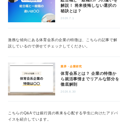
総合職と一般職の7つの違いを
れてきていますし、今後も改善されていくでしょう。
解説！ 将来後悔しない選択の
秘訣とは？
0
2026.7.1
激務な傾向にある体育会系の企業の特徴は、こちらの記事で解
説しているので併せてチェックしてください。
業界・企業研究
体育会系とは？ 企業の特徴か
ら就活事情までリアルな部分を
徹底解剖
2026.6.30
こちらのQ&Aでは銀行員の将来を心配する学生に向けたアドバ
イスを紹介しています。