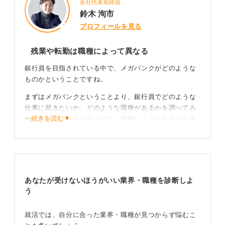
会社代表取締役
鈴木 洵市
プロフィールを見る
残業や転勤は職種によって異なる
銀行員を目指されている中で、メガバンクがどのような
ものかということですね。
まずはメガバンクということより、銀行員でどのような
仕事に就きたいか、どのような職種があるかを調べてみ
⋯続きを読む▼
て、明確にされると良いです。職種によって会社から求
められる内容が異なります。
そのような中で、ご質問に回答します。
・1日にどれくらいの残業があるのか
→最高何時間まで残業が可能なのかという観点から回答
あなたが受けないほうがいい業界・職種を診断しよ
すると、36協定の時間までが限度になります。
う
・残業が多い場合は、どのような業務で残業が発生する
就活では、自分に合った業界・職種が見つからず悩むこ
のか