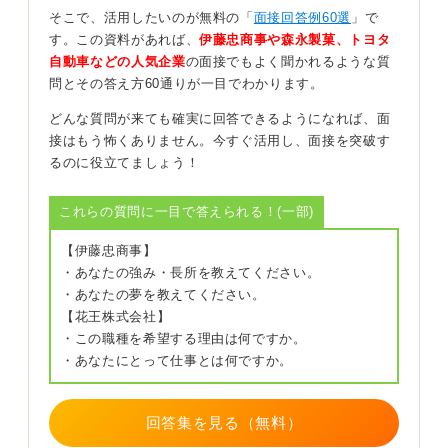
ないのが実情でしょう。
そこで、活用したいのが無料の「
面接回答例60選
」で
す。この資料があれば、
伊藤忠商事や森永製菓、トヨタ
そのため、最も適切なのは、「基本的には定時内で成果
自動車などの人気企業
の面接でもよく聞かれるような質
を出せるよう努めますが、業務上必要であれば、もちろ
問とその答え方60通りが一目でわかります。
ん対応させていただきます」というように、柔軟な姿勢
を示すことです。
どんな質問が来ても確実に回答できるようになれば、面
接はもう怖くありません。今すぐ活用し、面接を突破す
これにより、仕事への責任感と協調性を伝えることがで
るのに役立てましょう！
き、好印象につながります。
0
これらの質問に一目で答えられる！(一部)
【伊藤忠商事】
・あなたの強み・長所を教えてください。
・あなたの夢を教えてください。
【花王株式会社】
・この職種を希望する理由は何ですか。
・あなたにとって仕事とは何ですか。
回答集を見る（無料）