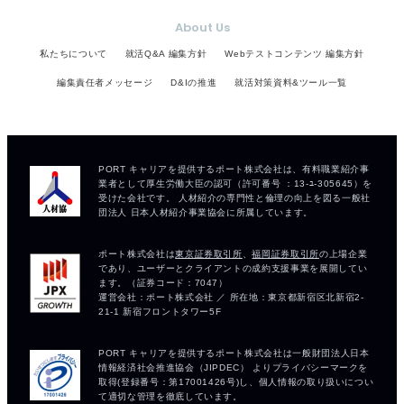
About Us
私たちについて
就活Q&A 編集方針
Webテストコンテンツ 編集方針
編集責任者メッセージ
D&Iの推進
就活対策資料&ツール一覧