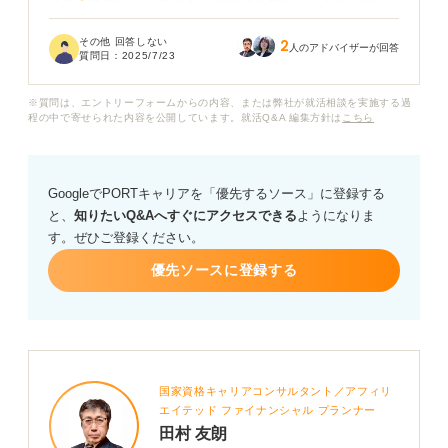
卒で入社するからにはある程度は仕方ないとも考えてい
ます。しかし、面接でどこまで正直に答えるべきかわか
その他 回答しない
2
りません。
人のアドバイザーが回答
質問日：
2025/7/23
「はい、大丈夫です」と答えるか、それとも正直に「で
※質問は、エントリーフォームからの内容、または弊社が就活相談を実施する過
きるだけ避けたいです」と伝えるべきでしょうか？ もし
程の中で寄せられた内容を公開しています。就活Q&A 編集方針は
こちら
正直に伝えた場合、選考に不利になる可能性はあるかも
教えていただきたいです。
GoogleでPORTキャリアを「優先するソース」に登録する
また、この質問をする面接官は、私のどのような点を見
と、
知りたいQ&Aへすぐにアクセスできる
ようになりま
ようとしているのでしょうか？ また、この質問に対し
す。ぜひご登録ください。
て、新卒で入社する身としてどのように答えるのが良い
か、具体的なアドバイスをお願いします。
優先ソースに登録する
国家資格キャリアコンサルタント／アフィリ
エイテッド ファイナンシャル プランナー
田村 友朗