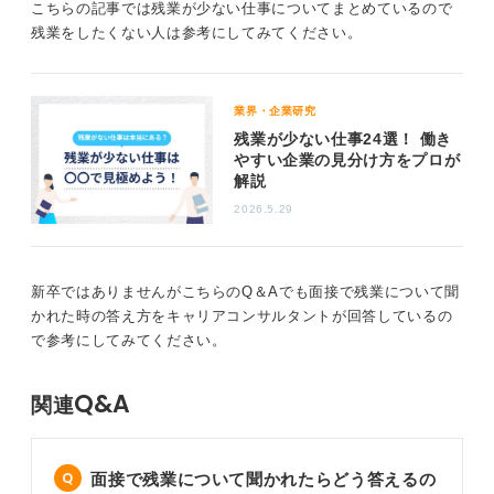
で、伝え方には工夫が必要です。基本的には「大丈夫で
こちらの記事では残業が少ない仕事についてまとめているので
す」と答えるのが良いと思います。
残業をしたくない人は参考にしてみてください。
「残業しないためにどう働くか」という効率化への
意欲も付け加えよう！
業界・企業研究
残業が少ない仕事24選！ 働き
そのうえで、「もちろん、残業を前提とするのではな
やすい企業の見分け方をプロが
解説
く、まずは時間内に最大限のパフォーマンスを発揮でき
るよう、効率的に仕事を進めたいと考えております」と
2026.5.29
いった一言を付け加えるのがお勧めです。
こうすることで、仕事への責任感と成長意欲を示しつ
新卒ではありませんがこちらのQ＆Aでも面接で残業について聞
つ、自身の考えもスマートに伝えることができます。
かれた時の答え方をキャリアコンサルタントが回答しているの
で参考にしてみてください。
0
Q&A
関連
面接で残業について聞かれたらどう答えるの