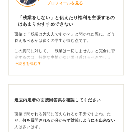
プロフィールを見る
「残業をしない」と伝えたり権利を主張するの
はあまりおすすめできない
面接で「残業は大丈夫ですか？」と聞かれた際に、どう
答えるべきかは多くの学生が悩む点です。
この質問に対して、「残業は一切しません」と完全に否
定するのは、特別な事情がない限り避けるべきでしょ
⋯続きを読む▼
う。
また、「法律の範囲内であれば」といったように、権利
を主張するような回答も、場合によっては壁を作ってし
まいかねません。
過去内定者の面接回答集を確認してください
柔軟な対応と生産性向上への意欲を示して好印象を
得よう
面接で聞かれる質問に答えられるか不安ですよね。た
だ、
何を質問されるか分からず対策しようにも出来ない
現代の企業では、働き方改革により過度な残業は減少傾
人は多いはず。
向にありますが、業務の都合上、まったくないわけでは