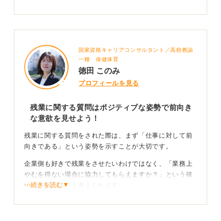
国家資格キャリアコンサルタント／高校教諭
一種 保健体育
徳田 このみ
プロフィールを見る
残業に関する質問はポジティブな姿勢で前向き
な意欲を見せよう！
残業に関する質問をされた際は、まず「仕事に対して前
向きである」という姿勢を示すことが大切です。
企業側も好きで残業をさせたいわけではなく、「業務上
やむを得ない場合に協力してもらえますか？」という確
⋯続きを読む▼
認の意図が強いと考えられます。
私自身が採用担当だったとしたら、この質問には正直に
答えてほしいですね。ただ、その企業の文化にもよるの