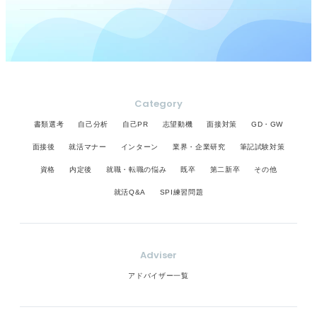
Category
書類選考
自己分析
自己PR
志望動機
面接対策
GD・GW
面接後
就活マナー
インターン
業界・企業研究
筆記試験対策
資格
内定後
就職・転職の悩み
既卒
第二新卒
その他
就活Q&A
SPI練習問題
Adviser
アドバイザー一覧