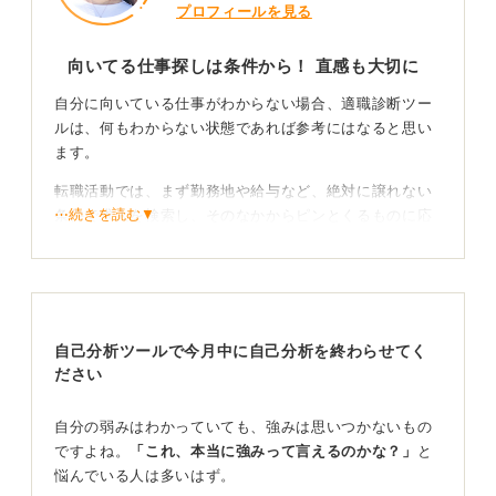
プロフィールを見る
向いてる仕事探しは条件から！ 直感も大切に
自分に向いている仕事がわからない場合、適職診断ツー
ルは、何もわからない状態であれば参考にはなると思い
ます。
転職活動では、まず勤務地や給与など、絶対に譲れない
⋯続きを読む▼
条件で求人を検索し、そのなかからピンとくるものに応
募するという方法が一般的です。
何がしたいか明確にし将来像を描いてみよう
自身がどのような働き方をしたいのか、将来どうなりた
自己分析ツールで今月中に自己分析を終わらせてく
いのかを改めて考えてみるのも良いでしょう。
ださい
向いている仕事という視点だけでなく、自分が何をした
自分の弱みはわかっていても、強みは思いつかないもの
いのか、どのような条件を重視するのかを明確にするこ
ですよね。
「これ、本当に強みって言えるのかな？」
と
とが大切です。
悩んでいる人は多いはず。