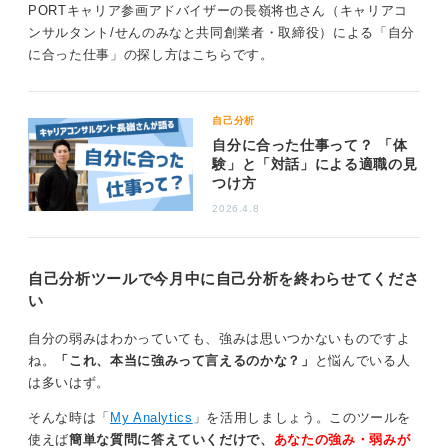
ともあります。
いる人は、ぜひ参考にしてくださ
PORTキャリア参画アドバイザーの長嶺将也さん（キャリアコ
い。
ンサルタント/せんのみなと共同創業者・取締役）による「自分
0
に合った仕事」の探し方はこちらです。
自己分析
自分に合った仕事って？ 「体
験」と「対話」による適職の見
つけ方
2026.4.8
自己分析ツールで今月中に自己分析を終わらせてくださ
い
自分の弱みはわかっていても、強みは思いつかないものですよ
ね。
「これ、本当に強みって言えるのかな？」
と悩んでいる人
は多いはず。
そんな時は「
My Analytics
」を活用しましょう。このツールを
使えば
簡単な質問に答えていくだけで、
あなたの強み・弱みが