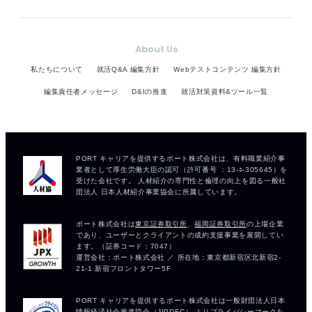
About Us
私たちについて
就活Q&A 編集方針
Webテストコンテンツ 編集方針
編集責任者メッセージ
D&Iの推進
就活対策資料&ツール一覧