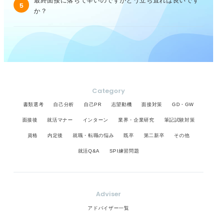
最終面接に落ちて辛いのですがどう立ち直れば良いです
5
か？
Category
書類選考
自己分析
自己PR
志望動機
面接対策
GD・GW
面接後
就活マナー
インターン
業界・企業研究
筆記試験対策
資格
内定後
就職・転職の悩み
既卒
第二新卒
その他
就活Q&A
SPI練習問題
Adviser
アドバイザー一覧