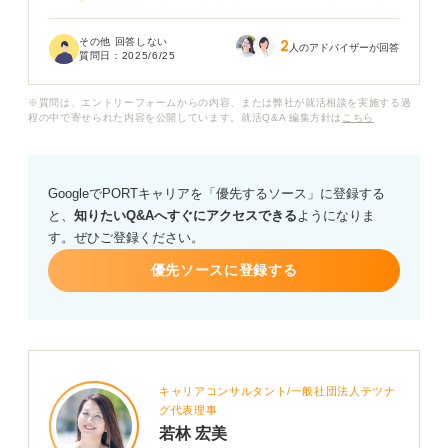
どんな仕事に向いているのかまったくわかりません。こ
れまでの仕事で特に得意なことや、情熱を持って取り組
その他 回答しない
2
めたことも思い当たらず、途方に暮れています。
人のアドバイザーが回答
質問日：
2025/6/25
自己分析をしてみても、これといった強みが見つから
※質問は、エントリーフォームからの内容、または弊社が就活相談を実施する過
ず、結局同じような職種ばかり探してしまいます。この
程の中で寄せられた内容を公開しています。就活Q&A 編集方針は
こちら
ままでは、また同じように仕事に不満を感じてしまうの
ではないかと不安です。
GoogleでPORTキャリアを「優先するソース」に登録する
そこでキャリアコンサルタントの方に質問です。自分に
と、
知りたいQ&Aへすぐにアクセスできる
ようになりま
向いている仕事を見つけるためには、具体的にどのよう
す。ぜひご登録ください。
なことから始めれば良いでしょうか？
優先ソースに登録する
また、これまでの職務経験のなかで、自分でも気づいて
いない適性を見つけるヒントがあれば教えていただきた
いです。巷の適職診断ツールとかって参考にして良いも
のなんでしょうか？
キャリアコンサルタント/一般社団法人テツナ
グ代表理事
若林 宏美