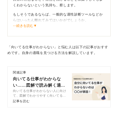
くわからないという気持ち、察します。
もしそうであるならば、一般的な適性診断ツールなどか
らはいったん離れてみてはいかがでしょうか。
⋯続きを読む▼
そういったツールは参考になる一方、結果にピンとこな
いことも少なくありません。
分析に行き詰まったときは、自分の感覚に従うのも一つ
「向いてる仕事がわからない」と悩む人は以下の記事がおすす
の方法です。
めです。自身の適職を見つける方法を解説しています。
外に目を向けよう！ 挑戦が「天職」を教えてくれる
かも
関連記事
向いてる仕事がわからな
自分では気づいていない適性を知るには、信頼できる他
い……図解で読み解く適職
者からフィードバックをもらうことや、今までやったこ
向いてる仕事がわからない人に向け
の見つけ方
とのないことにチャレンジすることが有効です。
て、図解でわかりやすく向いてる仕
事を見つける方法を解説。向いてる
たとえば休日に、人が集まるイベントや何となく興味を
記事を読む
仕事がわからない理由から見つける
ひかれたワークショップに参加してみるのも良いでしょ
ための方法、性格別の向いてる仕事
う。予期せぬ縁から、自分の新たな可能性が見つかるこ
例を紹介します。仕事選びで悩んで