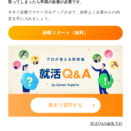
して叶えたいことを実現したい」というように、前向き
取ってしまったら早期の改善が必要です
。
な気持ちで転職活動おこなうことが重要です。
今すぐ診断でマナー力をアップさせて、効率よく企業からの内
私がこれまで支援した求職者のなかにも、新卒で早期に
定を手に入れましょう。
離職し、「第二新卒歓迎」や「未経験可」の求人に積極
的に応募して、本当にやりたいことのための転職を成功
診断スタート（無料）
させた人はいます。
転職するときは挑戦意欲と継続の覚悟を示すことが
鍵
採用担当者は、次のステップへの明確なビジョンを持っ
ているかを見極めています。安易な退職ととらえられな
いよう、退職理由を深く掘り下げ、やりたいことの実現
など自己分析に基づいた明確な説明ができるように準備
しておきましょう。
匿名で質問する
たとえば、会社への不満ではなく「自身の強みをより活
かせる仕事への挑戦」など、前向きな理由を具体的に伝
えます。
就活Q&A編集方針
転職活動においては、早期退職の理由を簡潔に伝えつ