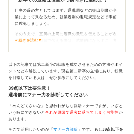
して認識されかねないからです。
仕事の辞め方としてはまず、退職届などの提出期限が企
それを回避するには、転職の際にネガティブな退職理由
業によって異なるため、就業規則の退職規定などで事前
を述べないことです。面接では、「新たなチャレンジを
に確認しましょう。
したい」「そのために、早めの方向転換をしようと思い
転職に踏み切った」とポジティブな志望動機を伝えるよ
そのうえで、直属の上司に退職の意思を伝えることが次
うにしましょう。
⋯続きを読む▼
の手順です。口頭で伝える際は、感情的にならずに、考
えていた仕事と違って、別のやりたいことを実現したい
不満からの転職は、さらなる不満を招いてしまうことも
など、会社批判にならないような退職理由を伝えるよう
多いのが実情です。ぜひ前向きな勤務の継続、または転
にしましょう。
職を目指してみてください。
以下の記事では第二新卒の転職を成功させるための方法やポイ
退職の意思を伝えるまでは慎重に検討すべきですが、引
ントなどを解説しています。現在第二新卒の立場にあり、転職
1
き止められても原則として退職の意思を貫くべきです。
を目指している人は、ぜひ参考にしてください。
その後、退職願や退職届を提出します。
39点以下は要注意！
選考前にマナー力を診断してください
職務の引継ぎ期間を考慮して、余裕を持って退職を申し
出ることが社会人としてのマナーです。
「めんどくさいな」と思われがちな就活マナーですが、いざと
また新卒で入社して半年での退職が、今後のキャリアに
いう時にできないと
それが原因で選考に落ちてしまう可能性
が
影響がないとはいえません。
あります。
しかし、第二新卒として転職は可能なため「適性を活か
そこで活用したいのが「
マナー力診断
」です。
もし39点以下を