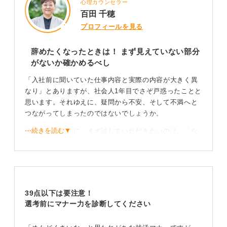
心理カウンセラー
百田 千穂
プロフィールを見る
辞めたくなったときは！ まず見えていない部分
がないか確かめるべし
「入社前に聞いていた仕事内容と実際の内容が大きく異
なり」とありますが、社会人1年目でさぞ戸惑ったことと
思います。それゆえに、疑問から不安、そして不満へと
つながってしまったのではないでしょうか。
⋯続きを読む▼
そのようなときに、まず試していただきたいのは、「な
ぜ？」に着目するということです。「なぜ、上司はこの
業務を自分に当てがったのだろう？」「なぜ、この仕事
を自分が担当する必要があるのだろう？」
これらを自分自身で考察するのです。答えが出た場合
39点以下は要注意！
は、さらに深く内省をしましょう。答えが出なかった場
選考前にマナー力を診断してください
合には、上長に相談をしてみましょう。
そうすることで、入社１年目の立場からは見えなかった