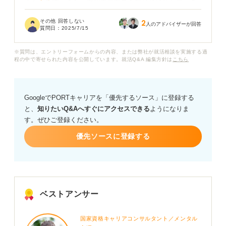
るからです。また、職場の雰囲気も自分には合わず、こ
のまま働き続けてつらくなる前に早めに見切りを付けた
その他 回答しない
2
ほうが良いと思いました。
人のアドバイザーが回答
質問日：
2025/7/15
同期の中には楽しそうに仕事をしている人もいるので、
※質問は、エントリーフォームからの内容、または弊社が就活相談を実施する過
自分が甘えているだけなのかとも思いますが、どうして
程の中で寄せられた内容を公開しています。就活Q&A 編集方針は
こちら
も前向きになれません。
新卒のため退職すること自体初めてなのですが、具体的
GoogleでPORTキャリアを「優先するソース」に登録する
にどのような手順で辞めるのが適切なのでしょうか？ ま
と、
知りたいQ&Aへすぐにアクセスできる
ようになりま
た、新卒のこのタイミングで辞めることでの今後のキャ
す。ぜひご登録ください。
リアへの影響などについても知っておきたいです。
優先ソースに登録する
新卒で早期に退職した方の体験談やアドバイスなどがあ
ればぜひ教えてください。よろしくお願いします。
ベストアンサー
国家資格キャリアコンサルタント／メンタル