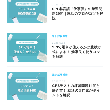
2026.7.9
SPI 非言語「仕事算」の練習問
題20問｜就活のプロがコツを解
説
筆記試験対策
2026.5.14
SPIで電卓が使えるかは受検方
式による！ 効率良く使うコツ
を解説
筆記試験対策
2026.7.27
GPSテストの練習問題14問と
解き方！ 就活の専門家がポイ
ントを解説