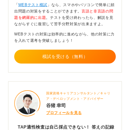
「
WEBテスト模試
」なら、スマホやパソコンで簡単に頻
閲覧できます。
出問題の対策をすることができます。
言語と非言語の問
また、マークシート場合も原則即日報告（15:30以降に日
題を網羅的に出題
。テストを受け終わったら、解説を見
本文化科学社に到着した場合は基本的には翌日処理）で
ながらすぐに復習して苦手分野対策が出来ますよ。
結果を知ることができますので、自己採点は不要です。
WEBテストの対策は効率的に進めながら、他の対策に力
TAPの効果的な復習方法ですが、やはりメインとなる数
を入れて選考を突破しましょう！
理問題を中心におこないましょう。
大学レベルの問題とも言われていますが、まずは基本的
模試を受ける（無料）
な公式を抑えることと、公式を運用した問題を問いてく
ださい。
SPIや玉手箱でも練習になります。また、市販の問題集
を繰り返し満点が取れるまで練習することも重要です。
また、時間も限られているため、解ける問題から解くよ
国家資格キャリアコンサルタント／キャリ
うにします。
ア・デベロップメント・アドバイザー
谷猪 幸司
0
プロフィールを見る
TAP適性検査は自己採点できない！ 答えの記録