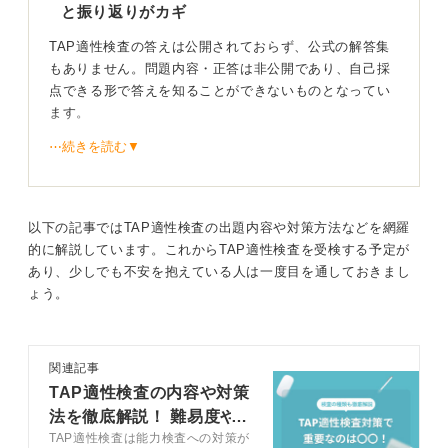
と振り返りがカギ
TAP適性検査の答えは公開されておらず、公式の解答集
もありません。問題内容・正答は非公開であり、自己採
点できる形で答えを知ることができないものとなってい
ます。
⋯続きを読む▼
記憶が鮮明なうちに答えを記録し、自分の傾向と照
らし合わせることが重要
以下の記事ではTAP適性検査の出題内容や対策方法などを網羅
的に解説しています。これからTAP適性検査を受検する予定が
あり、少しでも不安を抱えている人は一度目を通しておきまし
ょう。
それではどのようにして復習や自己採点をおこなえば良
いのか。その方法としては自分がどう答えたのかを思い
出して記録しておくことが重要です。
関連記事
人間の記憶の保管できる容量や期間は決まっているた
TAP適性検査の内容や対策
め、すぐに振り返ることが大切です。
法を徹底解説！ 難易度や
また自己分析と比較しておくことも大切です。自分の傾
TAP適性検査は能力検査への対策が
特徴も紹介