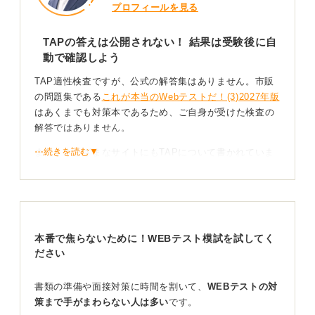
プロフィールを見る
TAPの答えは公開されない！ 結果は受験後に自
動で確認しよう
TAP適性検査ですが、公式の解答集はありません。市販
の問題集である
これが本当のWebテストだ！(3)2027年版
はあくまでも対策本であるため、ご自身が受けた検査の
解答ではありません。
⋯続きを読む▼
また、さまざまなサイトにもTAPについて書かれていま
すが、代表的な問題例のみが掲載されているだけです。
つまり、自己採点ができないということです。
本番で焦らないために！WEBテスト模試を試してく
Web版なら終了後すぐ結果を確認可能！
ださい
書類の準備や面接対策に時間を割いて、
WEBテストの対
ただし、TAPの特徴として採点がスピーディーというの
策まで手がまわらない人は多い
です。
があります。Web受験版では受験終了直後すぐに結果が