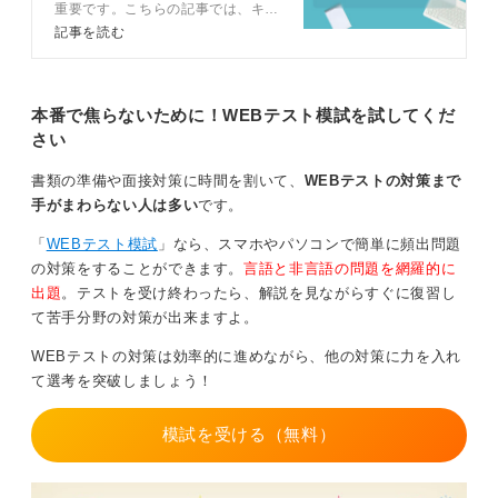
向などが企業に対して、どのように見られるのかを推測
重要です。こちらの記事では、キャ
リアコンサルタントや適性検査対策
しておくことが大切です。
記事を読む
講師とTAP適性検査の対策方法を解
説します。導入企業が少ないため受
また性格検査においては自分に正直に回答することが大
検する機会が少ないからこそ対策不
切です。無理に回答を寄せてしまうとかえって不自然に
足にならないよう、この記事を読み
本番で焦らないために！WEBテスト模試を試してくだ
なり、一貫性が崩れてしまいます。そうなると印象が悪
しっかり準備しましょう。
さい
くなってしまう可能性があります。
書類の準備や面接対策に時間を割いて、
WEBテストの対策まで
基本的にはSPIや玉手箱対策が有効な対策となり、応用
手がまわらない人は多い
です。
がききますので、繰り返し練習することで自分の力にし
ていくことが望ましいでしょう。
「
WEBテスト模試
」なら、スマホやパソコンで簡単に頻出問題
の対策をすることができます。
言語と非言語の問題を網羅的に
私もSPIは繰り返し練習したことで良い結果になった覚
出題
。テストを受け終わったら、解説を見ながらすぐに復習し
えがあります。ぜひ繰り返して対策を進めていただけた
て苦手分野の対策が出来ますよ。
らと思います。
WEBテストの対策は効率的に進めながら、他の対策に力を入れ
0
て選考を突破しましょう！
模試を受ける（無料）