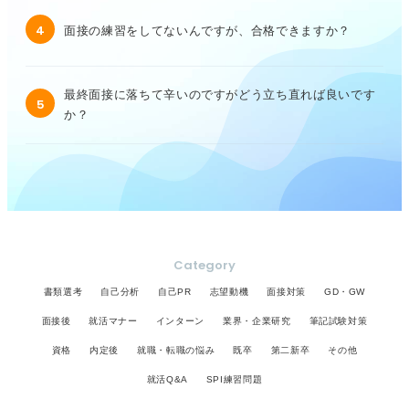
4
面接の練習をしてないんですが、合格できますか？
最終面接に落ちて辛いのですがどう立ち直れば良いです
5
か？
Category
書類選考
自己分析
自己PR
志望動機
面接対策
GD・GW
面接後
就活マナー
インターン
業界・企業研究
筆記試験対策
資格
内定後
就職・転職の悩み
既卒
第二新卒
その他
就活Q&A
SPI練習問題