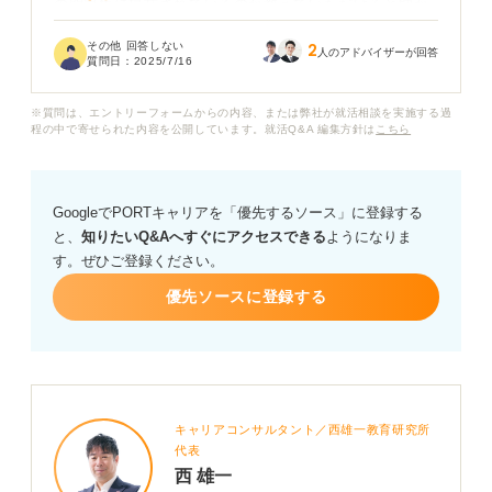
の問題集に掲載されているのか教えていただけると助か
ります。
その他 回答しない
2
人のアドバイザーが回答
質問日：
2025/7/16
もし公式な答えがない場合、皆さんはどのように自己採
点や復習をされているのでしょうか？ TAPの効果的な復
※質問は、エントリーフォームからの内容、または弊社が就活相談を実施する過
習方法についてもアドバイスをいただけると嬉しいで
程の中で寄せられた内容を公開しています。就活Q&A 編集方針は
こちら
す。
GoogleでPORTキャリアを「優先するソース」に登録する
と、
知りたいQ&Aへすぐにアクセスできる
ようになりま
す。ぜひご登録ください。
優先ソースに登録する
キャリアコンサルタント／西雄一教育研究所
代表
西 雄一