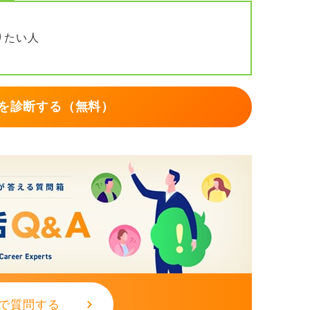
りたい人
を診断する（無料）
で質問する