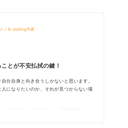
c-styling代表
ることが不安払拭の鍵！
り自分自身と向き合うしかないと思います。
な人になりたいのか、それが見つからない場
きたのですが、その中には、高校2年生にし
ケジュールまでも立てているくらいの人もい