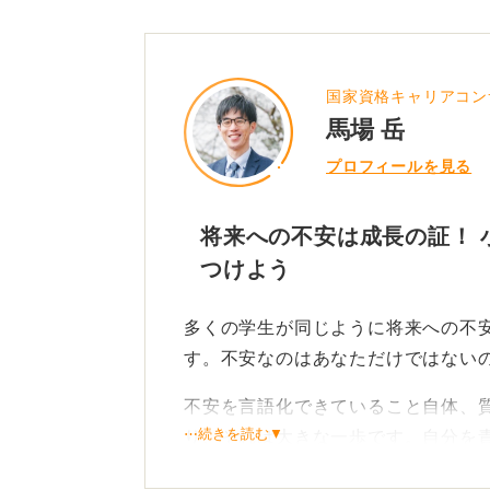
国家資格キャリアコン
馬場 岳
プロフィールを見る
将来への不安は成長の証！ 
つけよう
多くの学生が同じように将来への不
す。不安なのはあなただけではない
不安を言語化できていること自体、
⋯続きを読む▼
り、それは大きな一歩です。自分を
わからないという状態から、「これ