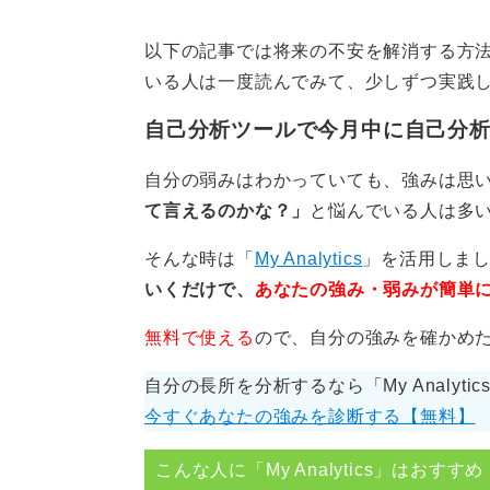
一方で、とりあえず大学に進学した
以下の記事では将来の不安を解消する方
いる人は一度読んでみて、少しずつ実践
後者のような学生だと、質問者さん
ってしまうのかもしれませんね。
自己分析ツールで今月中に自己分
喜びの気持ちから仕事選びの
自分の弱みはわかっていても、強みは思
て言えるのかな？」
と悩んでいる人は多
就職の軸も自分と向き合うことで見
そんな時は「
My Analytics
」を活用しま
か、どんな人になりたいかというと
いくだけで、
あなたの強み・弱みが簡単
自分の軸を決めて、そこから仕事の
無料で使える
ので、自分の強みを確かめ
すターゲットを絞っていくことが大
自分の長所を分析するなら「My Analyti
この軸を明確にする作業は苦しいも
今すぐあなたの強みを診断する【無料】
と、転職する際にも楽になります。
こんな人に「My Analytics」はおすすめ
自分がどんなときに喜びを感じるか