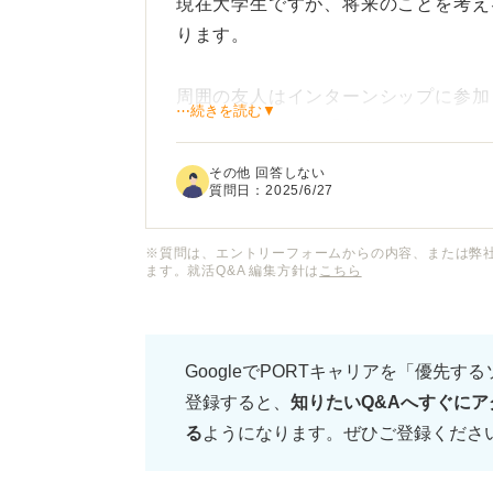
現在大学生ですが、将来のことを考え
ります。
周囲の友人はインターンシップに参加
⋯続きを読む▼
のに、自分はまだ「何をしたいのか」
からず、焦るばかりです。
その他 回答しない
質問日：
2025/6/27
やるべきことがわからないまま、ただ
※質問は、エントリーフォームからの内容、または弊
ます。就活Q&A 編集方針は
こちら
大学のキャリアセンターにも相談しま
にはつながっていません。このままで
ません。
GoogleでPORTキャリアを「優先す
登録すると、
知りたいQ&Aへすぐにア
この不安と、どのように向き合うべき
る
ようになります。ぜひご登録くださ
や、将来のために考えておいたほうが
たいです。