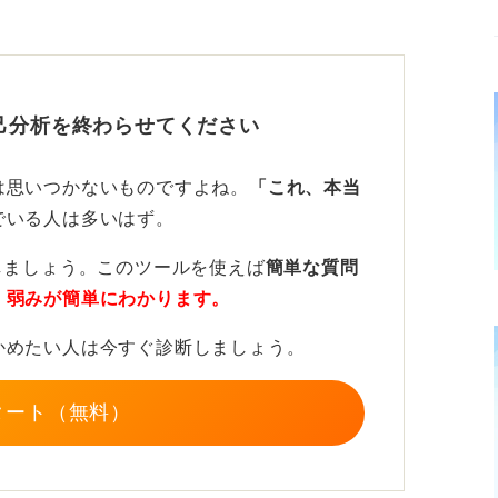
つけていくことが大切です。
せず、休む勇気も大切に！
己分析を終わらせてください
シップ説明会に参加してみる、先輩や社会人
行動を積み重ねてみてください。
は思いつかないものですよね。
「これ、本当
でいる人は多いはず。
感じることや、もっと知りたいという興味が
うしても心が苦しいときは、走り続ける必要
しましょう。このツールを使えば
簡単な質問
・弱みが簡単にわかります。
、ゆっくり休んだりすることも、セルフマネ
かめたい人は今すぐ診断しましょう。
タート（無料）