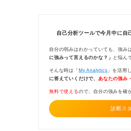
いう風に、自分なりのパターンを見
就活に行き詰まったら無理は
自己分析ツールで今月中に自
まずは、気になる企業のインターン
に話を聞いてみる、といった小さな
自分の弱みはわかっていても、強み
に強みって言えるのかな？」
と悩ん
そうした経験のなかから、面白いと
少しずつ広がっていくはずです。ど
そんな時は「
My Analytics
」を活用
はありません。
に答えていくだけで、
あなたの強み
一度立ち止まって誰かに相談したり
無料で使える
ので、自分の強みを確
ジメントとして重要なことです。
診断ス
1