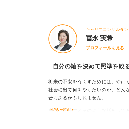
キャリアコンサルタント／f
冨永 実希
プロフィールを見る
自分の軸を決めて照準を絞
将来の不安をなくすためには、やは
社会に出て何をやりたいのか、どん
合もあるかもしれません。
⋯続きを読む▼
先日、高校生とそのような話をして
て目指す業界や職種、資格やそのス
ました。