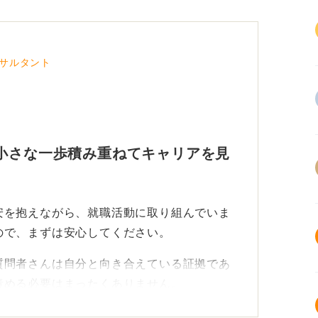
サルタント
小さな一歩積み重ねてキャリアを見
安を抱えながら、就職活動に取り組んでいま
ので、まずは安心してください。
質問者さんは自分と向き合えている証拠であ
責める必要はまったくありません。
は違うな」「これなら好きかもしれない」と