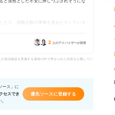
ると漠然とした不安に押しつぶされそうにな
したり、就職活動の準備を進めたりしている
「どんな仕事に就きたいのか」がまったくわ
2
人のアドバイザーが回答
時間が過ぎていくように感じています。
社が就活相談を実施する過程の中で寄せられた内容を公開してい
したが、一般的なアドバイスに留まり、行動
本当に大丈夫なのか、将来が不安で仕方あり
るソース」に
優先ソースに登録する
クセスでき
か知りたいです。また、今からできること
い。
良いことがあれば、具体的に教えていただき