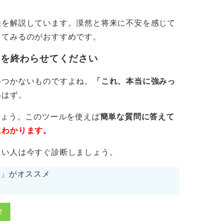
という子もいました。
法を解説しています。漠然と将来に不安を感じて
してみるのがおすすめです。
のような漠然とした将来への不安がずっと残
析を終わらせてください
軸を見つけてキャリアを考えよう
いつかないものですよね。
「これ、本当に強みっ
いはず。
えてくるものです。社会に出てどうしたい
しょう。このツールを使えば
簡単な質問に答えて
ころから落とし込んでいく必要があります。
にわかります。
幅を狭めていく、というフローで自分が目指
たい人は今すぐ診断しましょう。
切です。
cs」がオススメ
のかもしれませんが、今苦労してやっておく
！
といったところから考えてみるのも良いので