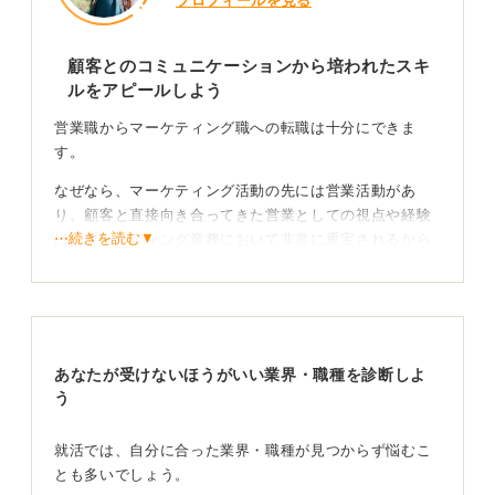
プロフィールを見る
顧客とのコミュニケーションから培われたスキ
ルをアピールしよう
営業職からマーケティング職への転職は十分にできま
す。
なぜなら、マーケティング活動の先には営業活動があ
り、顧客と直接向き合ってきた営業としての視点や経験
⋯続きを読む▼
は、マーケティング業務において非常に重宝されるから
です。
具体的に、営業経験がマーケティングで活きる点として
は、まずは顧客理解力が挙げられます。
日々顧客と接するなかで培われた、ニーズや課題を深く
あなたが受けないほうがいい業界・職種を診断しよ
理解する力は、効果的なマーケティング戦略を立案する
う
うえで不可欠です。
就活では、自分に合った業界・職種が見つからず悩むこ
また、顧客に対して製品やサービスの価値を的確に伝え
とも多いでしょう。
る提案力や、良好な関係を築くためのコミュニケーショ