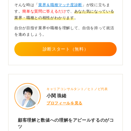
ン力も、マーケティング活動におけるメッセージ発信や
そんな時は「
業界＆職種マッチ度診断
」が役に立ちま
ターゲット設定に役立ちます。
す。
簡単な質問に答えるだけ
で、
あなた気になっている
業界・職種との相性がわかります
。
さらに、競合の動向や市場の情報を収集する市場調査能
力も、営業活動を通じて自然と身に付いている場合が多
自分が目指す業界や職種を理解して、自信を持って就活
く、これもマーケティング戦略を練るうえで重要なスキ
を進めましょう。
ルとなります。
診断スタート（無料）
実体験をもとにマーケティングへの関心を示すのが
採用の近道
転職活動において、これらの経験を効果的にアピールす
ることが成功のカギです。
たとえば、ニーズをどのように分析し、それが具体的な
キャリアコンサルタント／ヒトノビ代表
営業成果にどう結び付いたのかを具体的に説明すること
小関 珠緒
で、あなたの分析力と実行力を示すことができます。
プロフィールを見る
また、新規開拓をした経験や、販売促進活動における成
功体験を、マーケティングの視点から語ることも有効で
顧客理解と数値への理解をアピールするのがコ
す。さらに、可能であれば、実際に少しでもマーケティ
ツ
ングの手法を実践してみましょう。