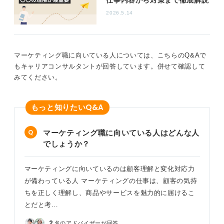
仕事内容から対策まで徹底解説
2026.5.14
ただし、マーケティングも非常に幅広い分野です。
Webマーケティング（SEO対策など）、コンテンツマー
ケティング（メルマガやブログ作成など）、あるいは商
マーケティング職に向いている人については、こちらのQ&Aで
品企画、販促チラシの作成、キャンペーンの企画・実行
もキャリアコンサルタントが回答しています。併せて確認して
など、具体的にどのような業務に取り組みたいのかを明
みてください。
確にしておくと、より効果的なアピールができます。
これまで営業として幅広い経験をしてきたからこそ、そ
Q&A
もっと知りたい
の経験を特定のマーケティング分野に絞って活かすこと
ができると伝えましょう。
マーケティング職に向いている人はどんな人
チラシ作成に興味があるなら、営業経験で「どの業界
でしょうか？
で、どんな顧客心理に対応し、どんな資料が喜ばれた
か」を語れると、経験の活用に説得力が出ます。
マーケティングに向いているのは顧客理解と変化対応力
営業経験と志望するマーケティング業務のつながりを具
が備わっている人 マーケティングの仕事は、顧客の気持
体的に伝えることで、採用担当者に「この人なら活躍で
ちを正しく理解し、商品やサービスを魅力的に届けるこ
きそう」とイメージしてもらいやすくなります。
とだと考…
0
2
名のアドバイザーが回答