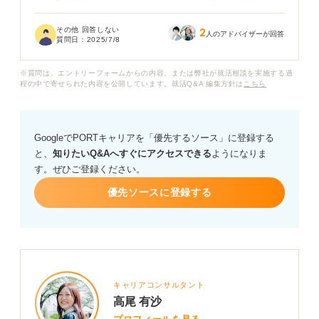
特に、戦略を立てたり仕組みを作ったりする仕事に興味
がありますが、マーケティングの実務経験がないため、
その他 回答しない
2
転職できるのかどうか不安です。
人のアドバイザーが回答
質問日：
2025/7/8
営業経験は、顧客理解やコミュニケーション力といった
※質問は、エントリーフォームからの内容、または弊社が就活相談を実施する過
面でマーケティングにも通じる部分があると思っていま
程の中で寄せられた内容を公開しています。就活Q&A 編集方針は
こちら
すが、他にどのような点がアピール材料になるのかを知
りたいです。
GoogleでPORTキャリアを「優先するソース」に登録する
未経験からマーケティング職への転職では、営業経験を
と、
知りたいQ&Aへすぐにアクセスできる
ようになりま
どう活かすべきかなど、キャリアの専門家の方からのア
す。ぜひご登録ください。
ドバイスがあれば教えていただきたいです。
優先ソースに登録する
キャリアコンサルタント
高尾 有沙