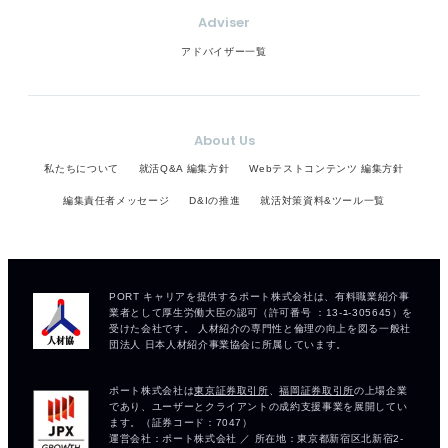
Adviser
アドバイザー一覧
About Us
私たちについて
就活Q&A 編集方針
Webテストコンテンツ 編集方針
編集責任者メッセージ
D&Iの推進
就活対策資料&ツール一覧