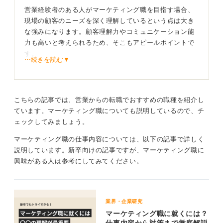
営業経験者のある人がマーケティング職を目指す場合、
たとえば、個人ブログでの情報発信やSNSアカウントの
現場の顧客のニーズを深く理解しているという点は大き
運用、小規模な広告出稿などを試みることで、マーケテ
な強みになります。顧客理解力やコミュニケーション能
ィングへの関心と学習意欲を示すことができます。
力も高いと考えられるため、そこもアピールポイントで
す。
これらの点を踏まえ、営業で培ったお客さま視点と実践
⋯続きを読む▼
力をアピールすることで、マーケティング職への転職を
マーケティングでは、顧客や市場の分析が不可欠であ
成功に導くことが期待できます。
り、顧客が何を考え、どのように行動するのかを理解す
る能力が求められます。
こちらの記事では、営業からの転職でおすすめの職種を紹介し
0
そこに対して、営業経験で培った、人の心を動かすよう
ています。マーケティング職についても説明しているので、チ
なプレゼンテーション資料の作成スキルや、言葉の選び
ェックしてみましょう。
方、伝え方なども活かせる可能性が高いです。
マーケティング職の仕事内容については、以下の記事で詳しく
また、営業職であれば数字に強い人が多いです。営業担
説明しています。新卒向けの記事ですが、マーケティング職に
当者の気持ちが数字でわかるため、マーケティング施策
興味がある人は参考にしてみてください。
を実行する際に営業部門との橋渡し役になれると想像し
てもらえる可能性があります。
業界・企業研究
具体性と再現性でマーケティング職への熱意を伝え
マーケティング職に就くには？
よう！