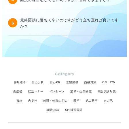
最終面接に落ちて辛いのですがどう立ち直れば良いです
5
か？
Category
書類選考
自己分析
自己PR
志望動機
面接対策
GD・GW
面接後
就活マナー
インターン
業界・企業研究
筆記試験対策
資格
内定後
就職・転職の悩み
既卒
第二新卒
その他
就活Q&A
SPI練習問題