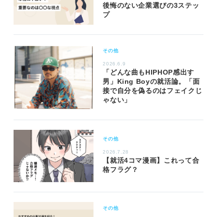
後悔のない企業選びの3ステッ
プ
その他
2026.6.9
「どんな曲もHIPHOP感出す
男」King Boyの就活論。「面
接で自分を偽るのはフェイクじ
ゃない」
その他
2026.7.28
【就活4コマ漫画】これって合
格フラグ？
その他