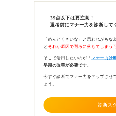
を示す可能性が高いです。
39点以下は要注意！
選考前にマナー力を診断して
誠意ある謝罪と連絡次第では
「めんどくさいな」と思われがちな
と
それが原因で選考に落ちてしまう
誠意ある謝罪と連絡があれば、面接
そこで活用したいのが「
マナー力診
得ない事情であれば、正直に伝える
早期の改善が必要です
。
ただし、たとえばライバル企業の面
今すぐ診断でマナー力をアップさせ
う場合は、正直に伝えるのは避けた
ょう。
改めて面接の機会をもらいたい場合
すぐに電話でも直接連絡をして誠意
診断ス
相手の立場を考え、誠意をしっかり