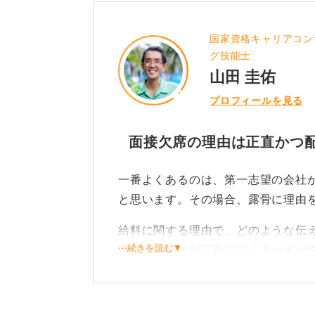
国家資格キャリアコン
グ技能士
山田 圭佑
プロフィールを見る
面接欠席の理由は正直かつ
一番よくあるのは、第一志望の会社
と思います。その場合、露骨に理由
給料に関する理由で、どのような伝
⋯続きを読む▼
不良や急用など正直に伝えるべきか
す。
もし本当に、家族の急用ややむを得