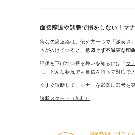
面接が迫っている状況では、メール
最低でも担当者に直接電話で謝罪し
を面倒だと感じてはいけません。
面接辞退や調整で損をしない！マ
謝罪と理由をきちんと伝えたうえで
急な欠席連絡は、伝え方一つで「誠実さ
をいただけませんか」と丁寧にお願
本が抜けていると、
意図せず不誠実な印
評価を下げない振る舞いを知るには「
マ
0
し、
どんな状況でも自信を持って対応で
今すぐ診断して、マナーを武器に選考を
診断スタート（無料）
国家資格キャリアコン