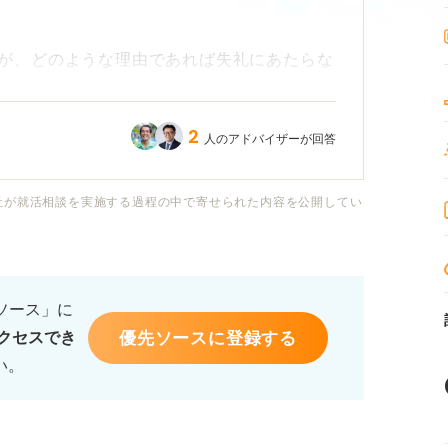
が、どのような理由であれば失礼にあたらな
、正直に伝えるべきか悩んでいます。
2
人のアドバイザーが回答
出ないようにするための伝え方や、改めて面
あれば教えていただきたいです。
社が就活相談を実施する過程の中で寄せられた内容を公開してい
るソース」に
優先ソースに登録する
クセスでき
い。