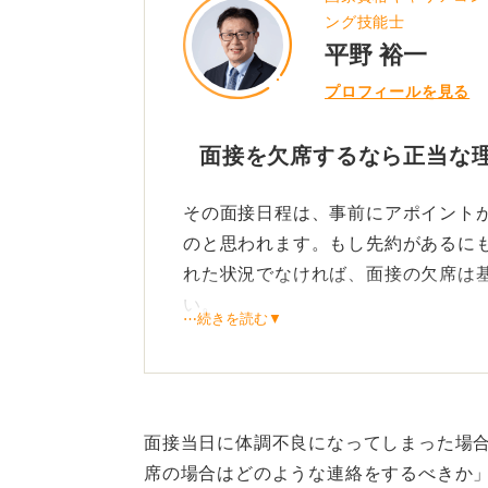
ング技能士
平野 裕一
プロフィールを見る
面接を欠席するなら正当な
その面接日程は、事前にアポイント
のと思われます。もし先約があるに
れた状況でなければ、面接の欠席は
い。
⋯続きを読む▼
ただし、社会通念上やむを得ない事
ることもあります。
面接当日に体調不良になってしまった場
席の場合はどのような連絡をするべきか