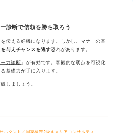
だけでは不十分です。
、理由を説明することが求められます。これ
ナー診断で信頼を勝ち取ろう
、「もし可能であれば、もう一度面接の機会
」を伝える好機になります。しかし、マナーの基
いしましょう。
象を与えチャンスを逃す
恐れがあります。
ナー力診断
」が有効です。
客観的な弱点を可視化
きる基礎力が手に入ります
。
突破しましょう。
サルタント／国家検定2級キャリアコンサルティ