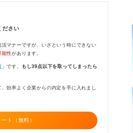
ください
再調整の可能性もある！
就活マナーですが、いざという時にできない
可能性
があります。
の再調整も期待できます。もし本当にやむを
断
」です。
もし39点以下を取ってしまったら
のは問題ありません。
接が急に入ったために日程を変更したいとい
て、効率よく企業からの内定を手に入れまし
ほうが良いです。
は、できる限り丁寧なメールを送り、その後
を伝えることが重要です。
タート（無料）
と示すことが大切だといえます。特に明日に