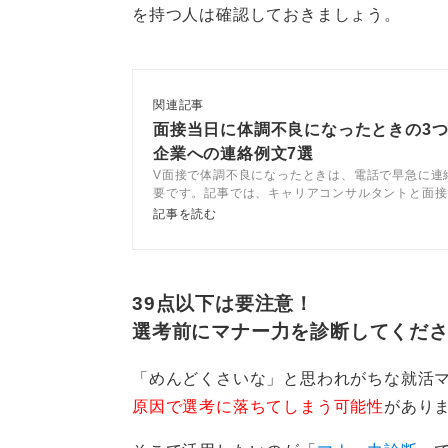
やむを得ない事情であれば伝
を持つ人は確認しておきましょう。
相手が納得しやすい理由としては、
関連記事
情が挙げられます。具体的には、自
面接当日に体調不良になったときの3
企業への連絡例文7選
業、特に卒業に関わる緊急事態など
V面接で体調不良になったときは、電話で早急に連
要です。記事では、キャリアコンサルタントと面接
この際、理由を偽ることは絶対に避
なったときの連絡方法や印象を下げない対応を解説
記事を読む
を大きく損ねる結果となります。
面接を欠席する場合は、必ず謝罪の
たら、心からの感謝を伝えましょう
39点以下は要注意！
で直接伝えるのが望ましいです。
選考前にマナー力を診断してくだ
「めんどくさいな」と思われがちな就活
0
原因で選考に落ちてしまう可能性
があり