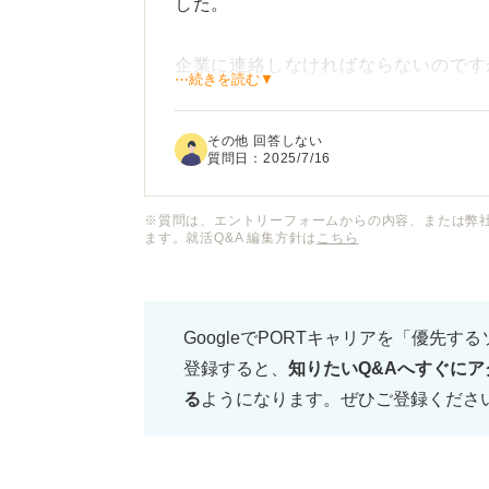
した。
企業に連絡しなければならないのです
⋯続きを読む▼
いでしょうか？ 体調不良や急用など
その他 回答しない
もし可能であれば、今後選考に影響が
質問日：
2025/7/16
接の機会をいただくためのポイントが
※質問は、エントリーフォームからの内容、または弊
ます。就活Q&A 編集方針は
こちら
GoogleでPORTキャリアを「優先す
登録すると、
知りたいQ&Aへすぐにア
る
ようになります。ぜひご登録くださ