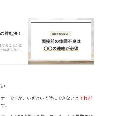
え方次第で理解は得られる
一般的に就職活動以上に重要と考えられる事
分自身や家族の安否に関わる緊急事態や、学
つの対処法！
が該当します。
絡することが重
で体調不良に
けてください。嘘が発覚すると、相手の信頼
します。
意を示し、相手から謝罪を受け入れてもらえ
。可能であればメールではなく、電話や対面
さい
マナーですが、いざという時にできないと
それが
ます。