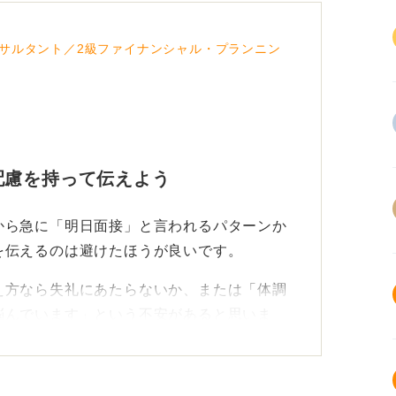
サルタント／2級ファイナンシャル・プランニン
配慮を持って伝えよう
から急に「明日面接」と言われるパターンか
を伝えるのは避けたほうが良いです。
え方なら失礼にあたらないか、または「体調
悩んでいます」という不安があると思いま
ない事情や体調不良であれば、会社側も理解