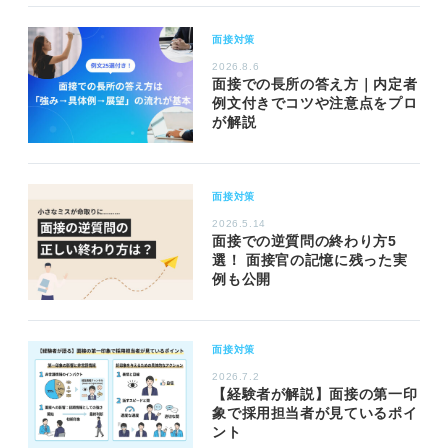
面接対策
2026.8.6
面接での長所の答え方｜内定者
例文付きでコツや注意点をプロ
が解説
面接対策
2026.5.14
面接での逆質問の終わり方5
選！ 面接官の記憶に残った実
例も公開
面接対策
2026.7.2
【経験者が解説】面接の第一印
象で採用担当者が見ているポイ
ント