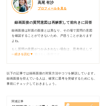
高尾 有沙
プロフィールを見る
録画面接の質問意図は再解釈して前向きに回答
録画面接は対面の面接とは異なり、その場で質問の意図
を確認することができないため、戸惑うことがあります
よね。
もし質問の意図がつかみきれない場合は、思考停止して
⋯続きを読む▼
しまうのが最も避けたい事態です。
まずは、自分なりに質問の意図を「こうではないか」と
解釈し、「ご質問の意図と異なるかもしれませんが、私
は〇〇という観点からお答えします」といった前置きを
以下の記事では録画面接の対策方法やコツを解説しています。
してから、自信を持って回答を始めましょう。
録画面接を控えている人は、確実に選考を突破するためにも、
事前にチェックしておきましょう。
これにより、意図を汲み取ろうとする誠実な姿勢と、主
体的に考えて答えようとする問題解決能力の両方を示す
ことができます。
関連記事