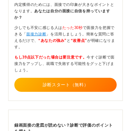
内定獲得のためには、面接での印象が大きなポイントと
なります。
あなたは自分の面接に自信を持っています
か？
その際、結論から話し、理由や具体例を続けるという論
少しでも不安に感じる人は
たった30秒
で面接力を把握で
理的な構成を心掛ければ問題ありません。
きる「
面接力診断
」を活用しましょう。簡単な質問に答
どうしても意味がわからないと感じる場合は、「私はこ
えるだけで、
“あなたの強み”
と
“改善点”
が明確になりま
の質問を〇〇ととらえましたが、そのうえで回答しま
す。
す」と一言断りを入れてから、自分の解釈に基づいて話
もし39点以下だった場合は要注意です。
今すぐ診断で面
すと良いです。
接力をアップし、就職で失敗する可能性をグッと下げま
そうすれば、見当違いな回答になってしまうリスクを減
しょう。
らすことができます。
診断スタート（無料）
0
録画面接の意図が読めない？診断で評価のポイント