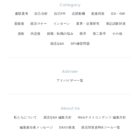
Category
書類選考
自己分析
自己PR
志望動機
面接対策
GD・GW
面接後
就活マナー
インターン
業界・企業研究
筆記試験対策
資格
内定後
就職・転職の悩み
既卒
第二新卒
その他
就活Q&A
SPI練習問題
Adviser
アドバイザー一覧
About Us
私たちについて
就活Q&A 編集方針
Webテストコンテンツ 編集方針
編集責任者メッセージ
D&Iの推進
就活対策資料&ツール一覧