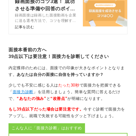
録画面接のコツ3選！ 成功
させる準備や回答のポイン
困ったら強みをアピール！ ピンチをチャンスに変え
録画面接は録画した面接動画を企業
トをプロと解説
よう
に送る選考方法で、コツを理解する
ことで成功に近付きます。この記事
記事を読む
では、録画面接を成功させる準備か
ら頻出質問の答え方まで、キャリア
コンサルタントとともに解説しま
撮り直しの回数が限られているなかで、どうしても回答
す。録画面接を突破したい人はぜひ
面接本番前の方へ
に詰まってしまった場合は、その質問を強みや志望動機
参考にしてください。
39点以下は要注意！面接力を診断してください
をアピールする絶好の機会ととらえ、ピンチをチャンス
に変えましょう。
内定獲得のためには、面接での印象が大きなポイントとなりま
す。
あなたは自分の面接に自信を持っていますか？
たとえば、「そのご質問に直接お答えするのは難しいの
ですが、関連する私の強みとして〇〇という経験があり
少しでも不安に感じる人は
たった30秒
で面接力を把握できる
ます」といった形で、自分の得意なフィールドに話を引
「
面接力診断
」を活用しましょう。簡単な質問に答えるだけ
き寄せるのも一つの有効な戦略です。
で、
“あなたの強み”
と
“改善点”
が明確になります。
準備を万全にして、自信を持って録画面接に臨みましょ
もし39点以下だった場合は要注意です。
今すぐ診断で面接力を
う。
アップし、就職で失敗する可能性をグッと下げましょう。
0
こんな人に「面接力診断」はおすすめ