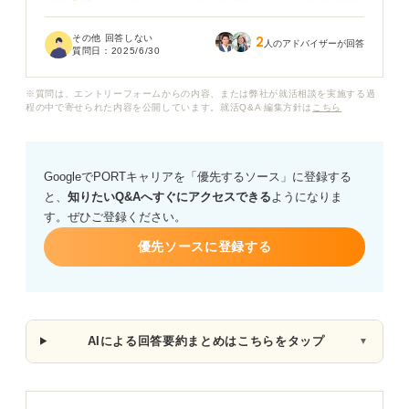
に聞いても良いのかわからず、結局わからないまま再度
録画をして、あまり納得のいくものは提出できませんで
その他 回答しない
2
した。
人のアドバイザーが回答
質問日：
2025/6/30
今回のような、録画面接で意図が分からない質問につい
※質問は、エントリーフォームからの内容、または弊社が就活相談を実施する過
て回答しなければいけない場合、どのように対応すれば
程の中で寄せられた内容を公開しています。就活Q&A 編集方針は
こちら
良いのでしょうか？
また、それほど提出までに録り直す余裕がない場合、よ
GoogleでPORTキャリアを「優先するソース」に登録する
く理解できなかった質問も少ない録画回数で切り抜ける
と、
知りたいQ&Aへすぐにアクセスできる
ようになりま
方法などがあれば、それも教えていただきたいです。
す。ぜひご登録ください。
優先ソースに登録する
AIによる回答要約まとめはこちらをタップ
▼