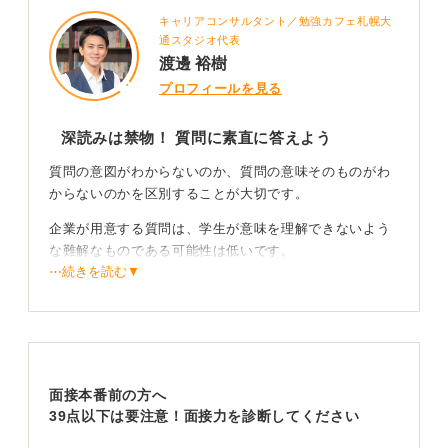
キャリアコンサルタント／勉強カフェ札幌大
通スタジオ代表
渡邊 裕樹
プロフィールを見る
深読みは禁物！ 質問に素直に答えよう
質問の意図がわからないのか、質問の意味そのものがわ
からないのかを区別することが大切です。
企業が用意する質問は、学生が意味を理解できないよう
な難解なものである可能性は低いです。
⋯続きを読む▼
おそらく、質問の裏にある意図を深読みしすぎているの
ではないでしょうか。
裏を考えすぎて答えに詰まってしまうよりも、質問され
た内容に素直に答えるのが最善です。
面接本番前の方へ
39点以下は要注意！面接力を診断してください
前置きで安心！ 自分の解釈を伝えてから回答