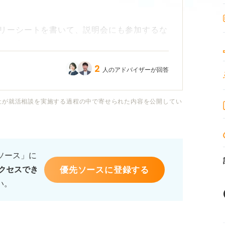
リーシートを書いて、説明会にも参加するな
れば良いのかわからなくなってきました。
2
人のアドバイザーが回答
るようで、焦りや孤独感も強まっています。
けないことはわかっているのに、気が重く
す。
社が就活相談を実施する過程の中で寄せられた内容を公開してい
り越える方法を知りたいです。気持ちが沈ん
に向き合うためのヒントがあれば教えていた
るソース」に
優先ソースに登録する
クセスでき
い。