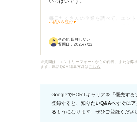
いっぱいです。
毎日たくさんの企業を調べて、エント
⋯続きを読む▼
ど、やることが多すぎて、何を優先す
その他 回答しない
周りの友達は次々と内定をもらってい
質問日：
2025/7/22
自分の将来のために頑張らなければい
て、何も手につかない日が続いていま
※質問は、エントリーフォームからの内容、または弊
ます。就活Q&A 編集方針は
こちら
この「就活がやだ」という気持ちを乗
だときの切り替え方や、前向きに就活
GoogleでPORTキャリアを「優先す
だきたいです。
登録すると、
知りたいQ&Aへすぐにア
る
ようになります。ぜひご登録くださ