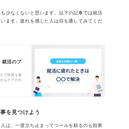
のかわからなくなってきた」と思っているあ
人も少なくないと思います。以下の記事では就活
るまじめで責任感のある人なのだなと推察し
ています。疲れを感じた人は目を通してみてくだ
ばいけないとわかっている」ということは、
願っていることも伝わってきます。
きたい道を探そう
｜就活のプ
てみましょう。心が重いときに無理をする
スで対策を進
いったん、1日完全に就活から離れる日を作
タルケアの方
どをキャリア
する、好きな映画を見る、おいしいものを食
リセットされます。
信頼できる友人や家族、キャリアセンター、
仕事を見つけよう
いてもらうだけで気持ちが整理されることが
る人は、一度立ち止まってツールを頼るのも効果