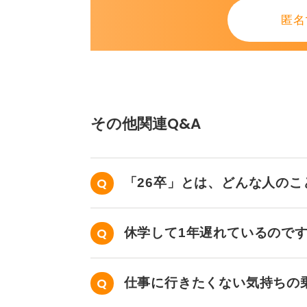
日1社調べるくらいでも、ちゃんと
匿名
が、少しずつ調べてきたからこそ、
るかもしれません。
以上が私からのアドバイスです。1
に頼ることを忘れないでください。
その他関連Q&A
0
「26卒」とは、どんな人の
休学して1年遅れているので
か？
仕事に行きたくない気持ちの