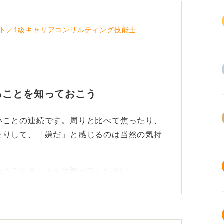
ト／1級キャリアコンサルティング技能士
ることを知っておこう
いことの連続です。周りと比べて焦ったり、
たりして、「嫌だ」と感じるのは当然の気持
いうことを、まずは知ってください。
たが一生懸命に取り組んでいる証拠でもあり
きながら就職活動を乗り越えていることを知