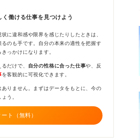
る人に話してみよう
しく働ける仕事を見つけよう
には、一人で抱え込まないことが大切です。
現状に違和感や限界を感じたりしたときは、
頼るのも手です。自分の本来の適性を把握す
員、キャリアコンサルタントなど、誰かに話
るきっかけになります。
理され、気持ちが楽になることがあります。
。
えるだけで、
自分の性格に合った仕事
や、反
事
を客観的に可視化できます。
はありません。まずはデータをもとに、今の
しょう。
タート（無料）