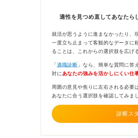
一人で抱え込まずに信頼でき
適性を見つめ直してあなたら
嫌だと思う気持ちを乗り越えるため
就活が思うように進まなかったり、
一度立ち止まって客観的なデータに
友人や大学のキャリアセンターの職
ることは、これからの選択肢を広げ
を聞いてもらうだけでも、思考が整
信頼できる人に相談してみましょう
「
適職診断
」なら、簡単な質問に答
対に
あなたの強みを活かしにくい仕
0
周囲の意見や焦りに左右される必要
あなたに合う選択肢を確認してみま
診断ス