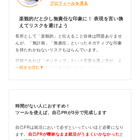
プロフィールを見る
楽観的だと少し無責任な印象に！ 表現を言い換
えてリスクを避けよう
長所として「楽観的」と伝えること自体は問題ありませ
んが、「無計画」「無責任」といったネガティブな印象
を持たれかねないリスクもはらんでいます。
可能であれば「ポジティブ」という言葉を選ぶ方が、よ
⋯続きを読む▼
り前向きで主体的な印象を残しやすいでしょう。
困難を乗りこえたエピソードで具体性を持たせよう
もし「楽観的」という言葉を使うのであれば、「楽観的
な思考によって困難な状況をどう乗りこえ、周囲にどん
時間がない人におすすめ！
な良い影響を与え方」という具体的なエピソードが不可
ツールを使えば、自己PRが3分で完成します
欠です。
自己PRは就活において必ずといっていいほど必要になり
物事が好転した経験を語ることで、あなたの「楽観性」
ます。
自己PRが曖昧なまま就活がうまくいかなかった
と
が強みであることを証明できます。