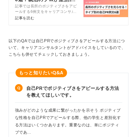
記事では長所のポジティブさをアピ
のコツを解説
ールする6例文をキャリアコンサル
楽観的な性格の本当の良さというのは、くよくよせずに
タントの解説を交えて紹介します。
記事を読む
前向きに取り組めるポジティブさであったり、周りの雰
すぐに使える言い換え表現と4ステ
囲気を明るくするムードメーカー的な存在であったりす
ップの作り方も解説するので、自分
らしい自己PRを作成して選考を通
る点ではないでしょうか。
過しましょう。提出前に必見のNG
以下のQAでは自己PRでポジティブさをアピールする方法につ
例付きです。
会社にとってそういった存在は周囲の人を巻き込んでモ
いて、キャリアコンサルタントがアドバイスをしているので、
チベーションを上げることのできる非常に重要な人材で
こちらも併せてチェックしておきましょう。
す。
楽観的であること、すなわち会社に必要である人材であ
Q&A
もっと知りたい
るという部分を具体的なエピソードと共にアピールして
みるのがおすすめです。
自己PRでポジティブさをアピールする方法
を教えてほしいです。
0
強みがどのような成果に繋がったかを示そう ポジティブ
な性格を自己PRでアピールする際、他の学生と差別化す
る方法はいくつかあります。重要なのは、単にポジティ
ブであ…