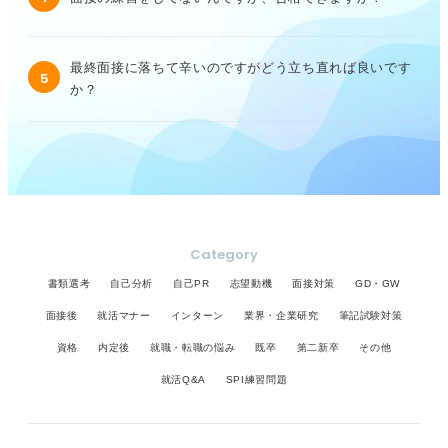
最終面接に落ちて辛いのですがどう立ち直れば良いです
5
か？
Category
書類選考
自己分析
自己PR
志望動機
面接対策
GD・GW
面接後
就活マナー
インターン
業界・企業研究
筆記試験対策
資格
内定後
就職・転職の悩み
既卒
第二新卒
その他
就活Q&A
SPI練習問題