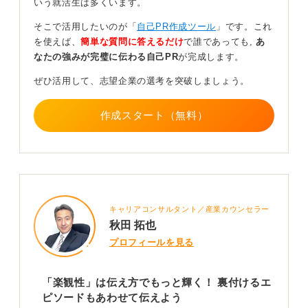
いう就活生は多くいます。
具体的なエピソードは他の就活生との差別化が図れるポ
そこで活用したいのが「
自己PR作成ツール
」です。これ
イントになるので、できるだけ詳しく伝えられるように
を使えば、
簡単な質問に答えるだけ
で誰であっても,
あ
準備しておきましょう。
なたの強みが完璧に伝わる自己PR
が完成します。
0
ぜひ活用して、志望企業の選考を突破しましょう。
作成スタート（無料）
キャリアコンサルタント／産業カウンセラー
秋田 拓也
プロフィールを見る
「楽観性」は伝え方でもっと輝く！ 裏付けるエ
ピソードもあわせて伝えよう