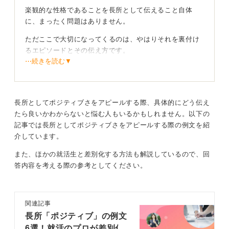
楽観的な性格であることを長所として伝えること自体
に、まったく問題はありません。
ただここで大切になってくるのは、やはりそれを裏付け
るエピソードとその伝え方です。
⋯続きを読む▼
伝え方を間違えてしまうと、かえってマイナスのイメー
ジにとらえられてしまうこともあるため注意が必要で
す。
長所としてポジティブさをアピールする際、具体的にどう伝え
たとえば、「気にしないようにする」「あまり深く考え
たら良いかわからないと悩む人もいるかもしれません。以下の
ない」「寝たら忘れる」といった表現は、面接の場では
記事では長所としてポジティブさをアピールする際の例文を紹
あまり良い印象を残せない可能性が高まってしまいま
介しています。
す。
また、ほかの就活生と差別化する方法も解説しているので、回
「嫌なことや困ったことがあったとき、あなたはどう乗
答内容を考える際の参考としてください。
り切りますか？」 という質問に対して、「寝て忘れま
す」と答える学生の人もいらっしゃいますが、それでは
「さすがだね」とはなりません。
関連記事
長所「ポジティブ」の例文
真の楽観性を示して周囲を明るくする力をアピール
6選！就活のプロが差別化
しよう！