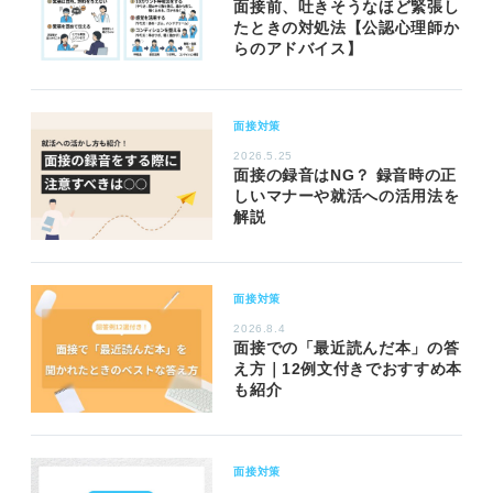
面接前、吐きそうなほど緊張し
たときの対処法【公認心理師か
らのアドバイス】
面接対策
2026.5.25
面接の録音はNG？ 録音時の正
しいマナーや就活への活用法を
解説
面接対策
2026.8.4
面接での「最近読んだ本」の答
え方｜12例文付きでおすすめ本
も紹介
面接対策