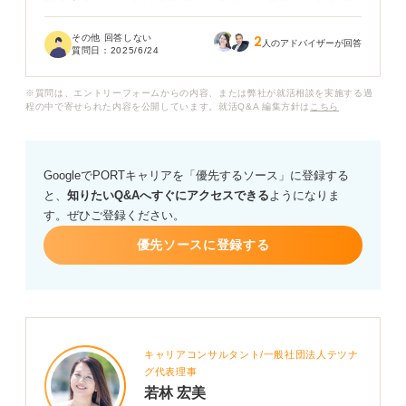
格をアピールしたいのですが、これは企業にとって魅力
的な長所として伝わるでしょうか？
その他 回答しない
2
人のアドバイザーが回答
質問日：
2025/6/24
楽観的であることを具体的に示すエピソードとしては、
どのようなものが考えられますか？ たとえば、困難な状
※質問は、エントリーフォームからの内容、または弊社が就活相談を実施する過
況にどのように向き合い、最終的にどう乗り越えたのか
程の中で寄せられた内容を公開しています。就活Q&A 編集方針は
こちら
という経験を話すべきでしょうか？
また、「楽観的」という長所を仕事にどう活かせるのか
GoogleでPORTキャリアを「優先するソース」に登録する
を説明するには、どのような点に触れるべきでしょう
と、
知りたいQ&Aへすぐにアクセスできる
ようになりま
か。ただの能天気だと思われないように伝えるための注
す。ぜひご登録ください。
意点や、効果的なアピール方法があれば教えてくださ
い。
優先ソースに登録する
キャリアコンサルタント/一般社団法人テツナ
グ代表理事
若林 宏美