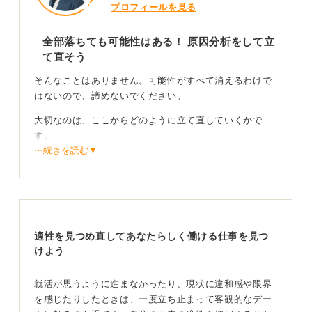
プロフィールを見る
全部落ちても可能性はある！ 原因分析をして立
て直そう
そんなことはありません。可能性がすべて消えるわけで
はないので、諦めないでください。
大切なのは、ここからどのように立て直していくかで
す。
⋯続きを読む▼
まずは、なぜ全落ちしたのかを振り返り、分析すること
が重要です。
どれくらいエントリーして、どの段階で落ちたのか、書
類選考で落ちているなら志望動機や自己PRの伝え方はど
うだったか、面接で落ちているなら話し方や態度はどう
適性を見つめ直してあなたらしく働ける仕事を見つ
だったかなどを冷静に分析しましょう。
けよう
やみくもに続けても、不安な気持ちが増すばかりで負の
就活が思うように進まなかったり、現状に違和感や限界
スパイラルに陥ってしまう可能性があります。ボトルネ
を感じたりしたときは、一度立ち止まって客観的なデー
ックを見つけ、対策を立ててから再スタートしましょ