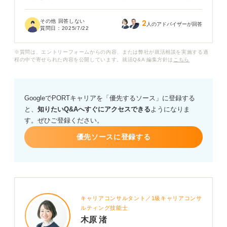
っている人も多く、自分だけが取り残されたような気持
ちで、もう就活自体をやめてしまいたいと考えてしまい
その他 回答しない
2
ます。
人のアドバイザーが回答
質問日：
2025/7/22
同じように就活で全落ちを経験された方はいますか？ そ
※質問は、エントリーフォームからの内容、または弊社が就活相談を実施する過
こからどのように立ち直って、内定を掴み取ることがで
程の中で寄せられた内容を公開しています。就活Q&A 編集方針は
こちら
きたのでしょうか？
今の私が取るべき行動や、考え方について、何かアドバ
GoogleでPORTキャリアを「優先するソース」に登録する
イスをいただけないでしょうか。もう自分には働く場所
と、
知りたいQ&Aへすぐにアクセスできる
ようになりま
がないのではないかと、不安で押しつぶされそうです。
す。ぜひご登録ください。
優先ソースに登録する
キャリアコンサルタント／1級キャリアコンサ
ルティング技能士
木原 渚