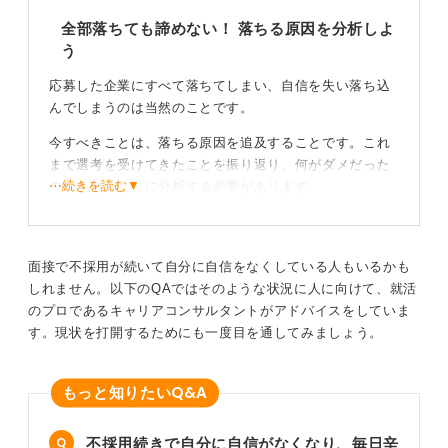
全部落ちても諦めない！ 落ちる原因を分析しよ
う
応募した企業にすべて落ちてしまい、自信を失い落ち込
んでしまうのは当然のことです。
今すべきことは、落ちる原因を追及することです。これ
まで選考を受けてきたことを振り返り、何がダメだった
⋯続きを読む▼
のかを自分なりに分析する必要があります。
選考のどの段階まで進めるのか、共通の要因はないかを
考えてみてください。
面接で不採用が続いて自分に自信をなくしている人もいるかも
たとえば「自分に合った企業選びをしているか」「企業
しれません。以下のQAではそのような状況に人に向けて、就活
研究はできていたか」「自己PR、ガクチカの伝え方は間
のプロであるキャリアコンサルタントがアドバイスをしていま
違っていないか」「面接はどうか」など、原因と思われ
す。現状を打開するためにも一度目を通してみましょう。
る共通の要因はなかったでしょうか。
わかったところを改善するだけで、これまでよりもうま
Q&A
もっと知りたい
く選考が進むと思います。
不採用続きで自分に自信がなくなり、毎日辛
自分と合う企業はある！ 最後まで諦めずに挑戦しよ