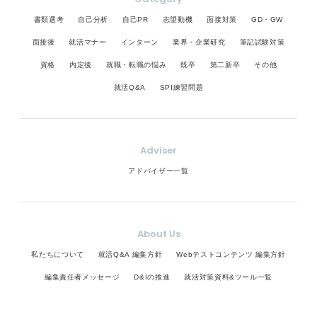
書類選考
自己分析
自己PR
志望動機
面接対策
GD・GW
面接後
就活マナー
インターン
業界・企業研究
筆記試験対策
資格
内定後
就職・転職の悩み
既卒
第二新卒
その他
就活Q&A
SPI練習問題
Adviser
アドバイザー一覧
About Us
私たちについて
就活Q&A 編集方針
Webテストコンテンツ 編集方針
編集責任者メッセージ
D&Iの推進
就活対策資料&ツール一覧