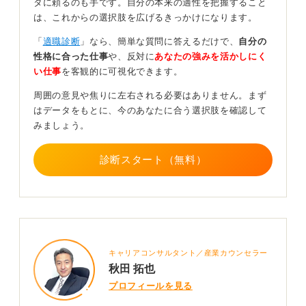
タに頼るのも手です。自分の本来の適性を把握すること
う。
は、これからの選択肢を広げるきっかけになります。
つらいときは誰かに相談して客観的に見てもらおう
「
適職診断
」なら、簡単な質問に答えるだけで、
自分の
性格に合った仕事
や、反対に
あなたの強みを活かしにく
精神的につらいときや、一人で抱えきれないときは、人
い仕事
を客観的に可視化できます。
に話を聞いてもらうことも非常に大切です。
周囲の意見や焦りに左右される必要はありません。まず
キャリアセンターやエージェント、私たちのようなキャ
はデータをもとに、今のあなたに合う選択肢を確認して
リアコンサルタントに相談し、客観的なアドバイスをも
みましょう。
らうのも良いでしょう。
診断スタート（無料）
0
キャリアコンサルタント／産業カウンセラー
秋田 拓也
プロフィールを見る