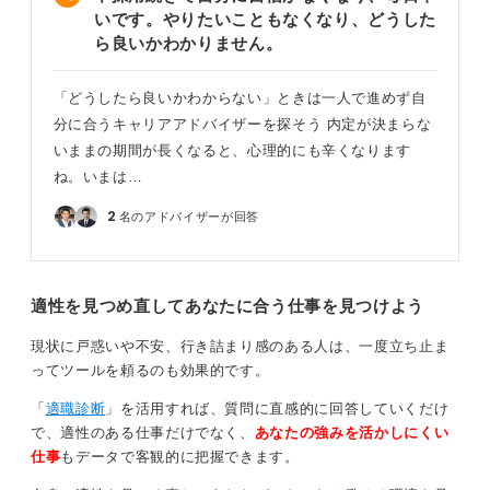
いです。やりたいこともなくなり、どうした
う
ら良いかわかりません。
まったく内定が取れずに卒業ギリギリに内定を取得した
「どうしたら良いかわからない」ときは一人で進めず自
人もいました。就職するのを諦めていましたが、最後ま
でやってみた結果、その先を考えようということで頑張
分に合うキャリアアドバイザーを探そう 内定が決まらな
っていました。
いままの期間が長くなると、心理的にも辛くなります
ね。いまは…
選択肢の一つとして、卒業してもアルバイトをしながら
就活を継続する方法もあります。勤労意欲を持って自分
2
名のアドバイザーが回答
に合う仕事を探していることなので、共感してくれる企
業担当者は多いと思います。
就活を辞めてしまったら、それで終わりになります。活
適性を見つめ直してあなたに合う仕事を見つけよう
動を継続することで可能性は残っていますから、諦めず
に取り組んでいきましょう。
現状に戸惑いや不安、行き詰まり感のある人は、一度立ち止ま
ってツールを頼るのも効果的です。
0
「
適職診断
」を活用すれば、質問に直感的に回答していくだけ
で、適性のある仕事だけでなく、
あなたの強みを活かしにくい
仕事
もデータで客観的に把握できます。