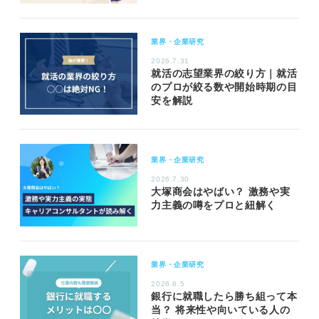
業界・企業研究
2026.7.31
就活の志望業界の絞り方｜就活
のプロが絞る数や開始時期の目
安を解説
業界・企業研究
2026.7.30
大塚商会はやばい？ 激務や実
力主義の噂をプロと紐解く
業界・企業研究
2026.6.5
銀行に就職したら勝ち組って本
当？ 将来性や向いている人の