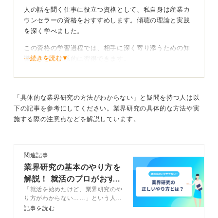
実際の現場に触れてみて、どのような仕事があるのかを
人の話を聞く仕事に役立つ資格として、私自身は産業カ
知ることから始めても良いと思いますよ。
ウンセラーの資格をおすすめします。傾聴の理論と実践
を深く学べました。
0
この資格の学習過程では、相手に深く寄り添うための知
⋯続きを読む▼
識と技術を体系的に習得できます。
産業カウンセラーは社内で働く人のメンタルヘルス予防
などにかかわるため、新卒でいきなりその職務に就くの
は難しいかもしれませんが、コーチング分野などで活躍
「具体的な業界研究の方法がわからない」と疑問を持つ人は以
できる可能性もあります。心理学系の学生であれば、在
下の記事を参考にしてください。業界研究の具体的な方法や実
学中に受験できる可能性もあります。
施する際の注意点などを解説しています。
資格なくても可能！ 質の高い学びが仕事での活躍に
つながる
関連記事
業界研究の基本のやり方を
また資格がなくても、人材会社のキャリアアドバイザー
解説！ 就活のプロがおす
のように、人の話を聞くことを仕事にすることは可能で
「就活を始めたけど、業界研究のや
すめの方法を紹介
す。 入社後にキャリアコンサルタントの資格取得を勧め
り方がわからない……」という人は
られることもあります。
多いでしょう。この記事では、業界
記事を読む
研究のやり方について、キャリアコ