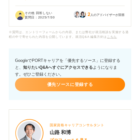
またもし具体的な資格を持たない場合でも、人の話を聞
その他 回答しない
2
くことを仕事にして生計を立てることは可能なのでしょ
人のアドバイザーが回答
質問日：
2025/7/30
うか？ その場合、どのような経験やスキルが必要になる
のかなども教えていただきたいです。
※質問は、エントリーフォームからの内容、または弊社が就活相談を実施する過
程の中で寄せられた内容を公開しています。就活Q&A 編集方針は
こちら
アドバイスよろしくお願いします。
GoogleでPORTキャリアを「優先するソース」に登録する
と、
知りたいQ&Aへすぐにアクセスできる
ようになりま
す。ぜひご登録ください。
優先ソースに登録する
国家資格キャリアコンサルタント
山路 和博