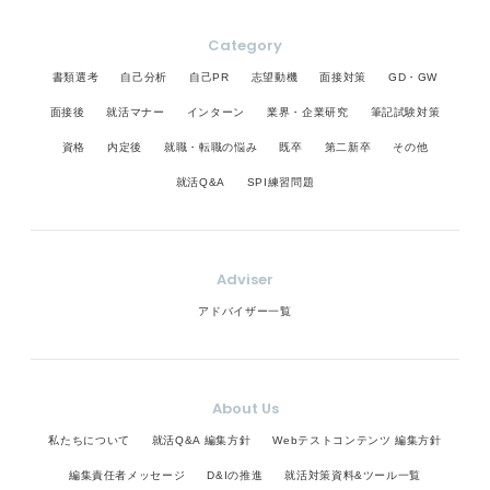
Category
書類選考
自己分析
自己PR
志望動機
面接対策
GD・GW
面接後
就活マナー
インターン
業界・企業研究
筆記試験対策
資格
内定後
就職・転職の悩み
既卒
第二新卒
その他
就活Q&A
SPI練習問題
Adviser
アドバイザー一覧
About Us
私たちについて
就活Q&A 編集方針
Webテストコンテンツ 編集方針
編集責任者メッセージ
D&Iの推進
就活対策資料&ツール一覧