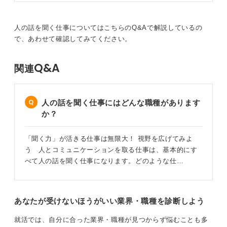
キャリアアドバイザーのような職種では、自身の就職活
ンサルタントのアドバイスを交えつ
つ解説します。志望業界を見つける
動の経験を分析し、具体的な改善につなげてきた実行力
ためにも、早めに業界研究をおこな
人の話を聞く仕事についてはこちらのQ&Aで解説しているの
などがアピール要素になり得ます。安易に取得できる民
ってくださいね。
で、あわせて確認してみてください。
間のカウンセラー資格ではなく、実技として身に付く質
の高い資格を選びましょう。
Q&A
関連
資格取得を目指す際は、単に知識を得るだけでなく、ロ
ールプレイングなどの実践的な訓練が含まれているかを
確認すると良いと思います。
人の話を聞く仕事にはどんな職種があります
か？
0
「聞く力」が活きる仕事は無限大！ 視野を広げてみよ
う 人とコミュニケーションを取る仕事は、基本的にす
べて人の話を聞く仕事になります。どのような仕…
あなたが受けないほうがいい業界・職種を診断しよう
就活では、自分に合った業界・職種が見つからず悩むことも多