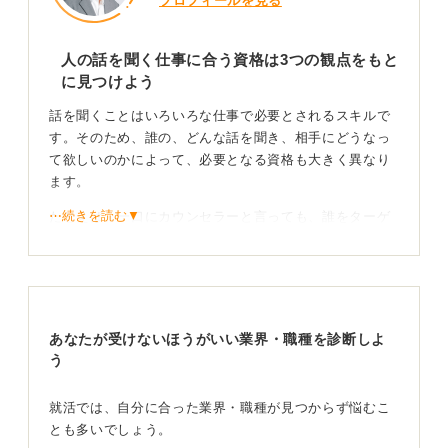
プロフィールを見る
人の話を聞く仕事に合う資格は3つの観点をもと
に見つけよう
話を聞くことはいろいろな仕事で必要とされるスキルで
す。そのため、誰の、どんな話を聞き、相手にどうなっ
て欲しいのかによって、必要となる資格も大きく異なり
ます。
⋯続きを読む▼
たとえば、一口にカウンセラーと言っても、誰をターゲ
ットにするかで公認心理士、産業カウンセラー、キャリ
アコンサルタントなど、有利な資格は変わってくるので
す。
誰の、どんな話を聞きたいのか、そこからどうなって欲
あなたが受けないほうがいい業界・職種を診断しよ
しいのかという3つ点の解像度を上げることで、活かせる
う
資格や必要なスキルが定まっていきます。
話を聞くことはあくまで手段！ どんな価値を提供で
就活では、自分に合った業界・職種が見つからず悩むこ
きるかが重要
とも多いでしょう。