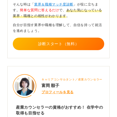
そんな時は「
業界＆職種マッチ度診断
」が役に立ちま
しかしながら、話を聞くだけで成り立つ仕事というのは
す。
簡単な質問に答えるだけ
で、
あなた気になっている
意外と少ないものです。カウンセラーでも話を聞くこと
業界・職種との相性がわかります
。
自体はあくまでも手段であり、そこからクライアントの
悩みに対して適切な検査・療法を判断して、支援するこ
自分が目指す業界や職種を理解して、自信を持って就活
とで仕事として成り立ちます。
を進めましょう。
このように話を聞くことを手段として、そこからどのよ
診断スタート（無料）
うな価値を提供できるかで仕事として活かせるかが変わ
ります。仕事によっては資格がなくても働くことは可能
です。
たとえば、話を聞くことで相手の困っている点を明確に
し、適切なサポートや商品を提案するという点ではカウ
ンセラー以外にも営業職やコンサルなどでも活かせるで
キャリアコンサルタント／産業カウンセラー
しょう。また、相手に安心感を持たれるような聞き方が
富岡 順子
できるならば、接客や窓口業務などでも活躍できると思
プロフィールを見る
います。
誰のどんな話を聞きたいのか、どうなって欲しいのか
産業カウンセラーの資格がおすすめ！ 在学中の
を、自分のなかで一歩踏み込んで考えてみましょう。ネ
取得も目指せる
ットで調べたり、ボランティア・インターンを活用して