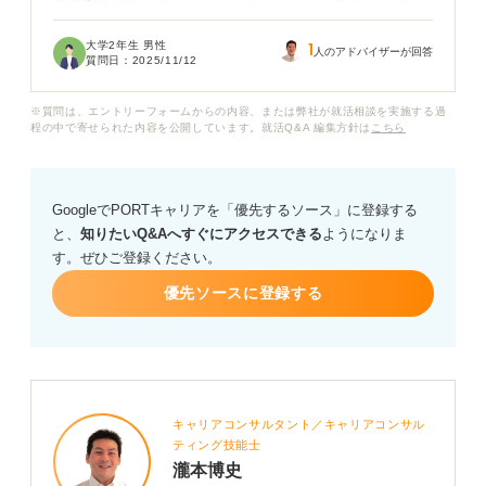
国際学部の出身で、高収入が期待できる仕事に就職する
にはどうすれば良いですか？ おすすめの業界や職種、効
大学2年生 男性
1
果的な就活法や資格などについてもアドバイスいただけ
人のアドバイザーが回答
質問日：
2025/11/12
ると嬉しいです。よろしくお願いします。
※質問は、エントリーフォームからの内容、または弊社が就活相談を実施する過
程の中で寄せられた内容を公開しています。就活Q&A 編集方針は
こちら
GoogleでPORTキャリアを「優先するソース」に登録する
と、
知りたいQ&Aへすぐにアクセスできる
ようになりま
す。ぜひご登録ください。
優先ソースに登録する
キャリアコンサルタント／キャリアコンサル
ティング技能士
瀧本博史