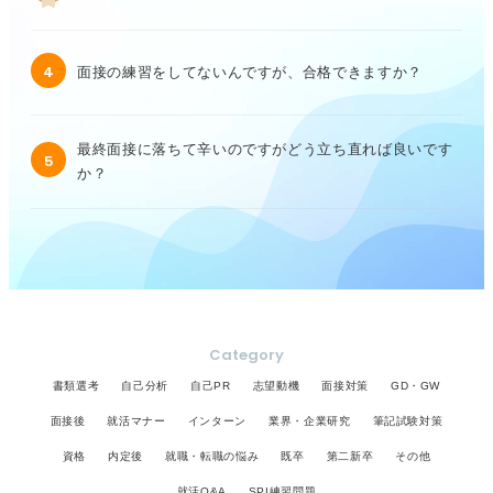
4
面接の練習をしてないんですが、合格できますか？
最終面接に落ちて辛いのですがどう立ち直れば良いです
5
か？
Category
書類選考
自己分析
自己PR
志望動機
面接対策
GD・GW
面接後
就活マナー
インターン
業界・企業研究
筆記試験対策
資格
内定後
就職・転職の悩み
既卒
第二新卒
その他
就活Q&A
SPI練習問題