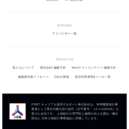
Adviser
アドバイザー一覧
About Us
私たちについて
就活Q&A 編集方針
Webテストコンテンツ 編集方針
編集責任者メッセージ
D&Iの推進
就活対策資料&ツール一覧