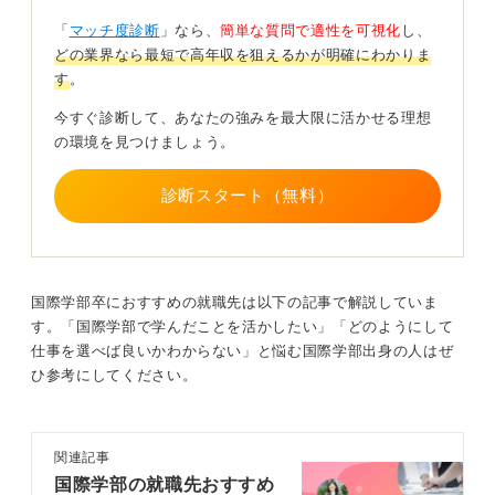
「
マッチ度診断
」なら、
簡単な質問で適性を可視化
し、
経験と企業を関連付けて志望理由を明確にしよう
どの業界なら最短で高年収を狙えるかが明確にわかりま
す
。
就職活動では、「なぜグローバルに働きたいのか」を明
今すぐ診断して、あなたの強みを最大限に活かせる理想
確に言語化し、自分の経験や興味と企業のビジネスモデ
の環境を見つけましょう。
ルを結びつけることが重要です。
たとえば「留学先で◯◯社と協働し、市場開拓の難しさ
診断スタート（無料）
を実感した。その経験を御社の海外展開に活かし、3年以
内にアジア新興市場で売上を20％伸ばしたい」といっ
た、具体的な数字とストーリーを示せれば、役員クラス
の面接でも強い印象を残せます。
国際学部卒におすすめの就職先は以下の記事で解説していま
将来的に役職に就き、報酬を大きく伸ばすためには、一
す。「国際学部で学んだことを活かしたい」「どのようにして
般的に20代でアソシエイト職、30代でマネジャー職、40
仕事を選べば良いかわからない」と悩む国際学部出身の人はぜ
代でディレクター職といった段階的なキャリアアップが
ひ参考にしてください。
目指せますが、昇進スピードや職位は企業や業界によっ
て異なり、個人の成果や適性も大きく影響します。
いずれの段階でも、プレイングマネジャーとして成果を
関連記事
出し続けることが求められる場面が多いでしょう。その
国際学部の就職先おすすめ