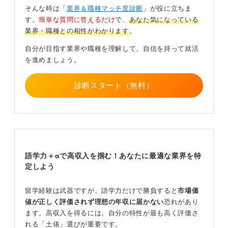
れます。
そんな時は「
業界＆職種マッチ度診断
」が役に立ちま
す。
簡単な質問に答えるだけ
で、
あなた気になっている
「語学検定のハイスコア」「戦略ツール操作経験」
業界・職種との相性がわかります
。
「インターンシップ経験」を得ておこう
自分が目指す業界や職種を理解して、自信を持って就活
を進めましょう。
大学在学中からできる準備としては、まずTOEIC900点
以上やIELTS7.0超などの高スコアを取得し、語学力を客
診断スタート（無料）
観的に証明することが有効です。
さらに、データ分析に強みを持つ場合はPythonによるデ
ータ可視化や統計検定などを学び、企業内外に蓄積され
た大量のデータを収集、統合、分析し、グラフやダッシ
ュボードなどで見える化することで、経営戦略や業務改
善などの意思決定を支援するソフトウェアのBIツールの
語学力＋αで高収入を掴む！あなたに最適な業界を特
操作経験をポートフォリオとしてまとめると良いでしょ
定しよう
う。
留学経験は武器ですが、語学力だけで勝負すると
市場価
インターンシップについては、長期かつ実務型プログラ
値が正しく評価されず理想の年収に届かない
恐れがあり
ムに参加し、可能であれば海外拠点でのプロジェクト参
ます。高収入を得るには、自分の特性が最も高く評価さ
画機会を得ることで、グローバルマインドと実践経験を
れる「土俵」選びが重要です。
同時に獲得できます。