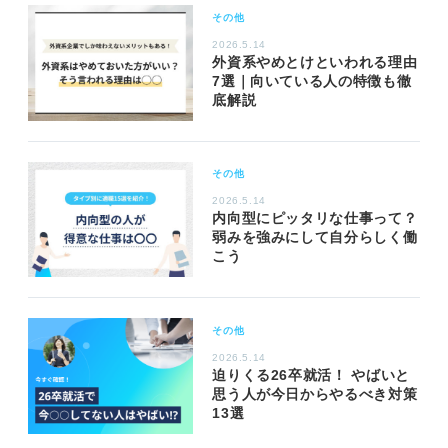
その他
2026.5.14
外資系やめとけといわれる理由
7選｜向いている人の特徴も徹
底解説
その他
2026.5.14
内向型にピッタリな仕事って？
弱みを強みにして自分らしく働
こう
その他
2026.5.14
迫りくる26卒就活！ やばいと
思う人が今日からやるべき対策
13選