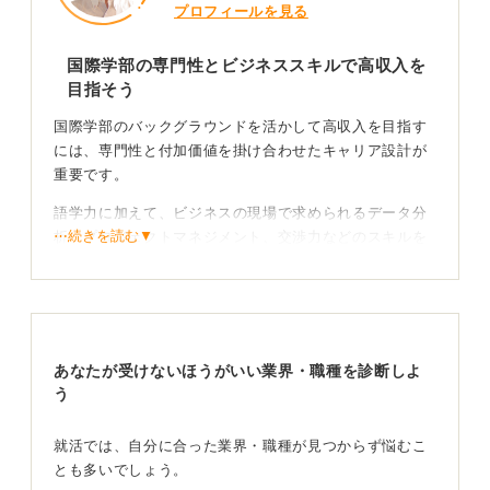
プロフィールを見る
国際学部の専門性とビジネススキルで高収入を
目指そう
国際学部のバックグラウンドを活かして高収入を目指す
には、専門性と付加価値を掛け合わせたキャリア設計が
重要です。
語学力に加えて、ビジネスの現場で求められるデータ分
⋯続きを読む▼
析、プロジェクトマネジメント、交渉力などのスキルを
身に付けることが大切です。
具体的には、国際系コンサルティングファームや外資系
金融機関のアナリスト職、グローバル人材を求める大手
商社の海外営業部門などが、高収入を目指せる代表的な
あなたが受けないほうがいい業界・職種を診断しよ
領域ですが、これらの分野では個人の能力や実績による
う
差が大きいことも留意しましょう。
これらの業界では、語学力に加えてMBA取得者や同等の
就活では、自分に合った業界・職種が見つからず悩むこ
ビジネス知識、フレームワーク理解を持つ人材が評価さ
とも多いでしょう。
れやすい一方で、実務経験や専門スキルも同様に重視さ