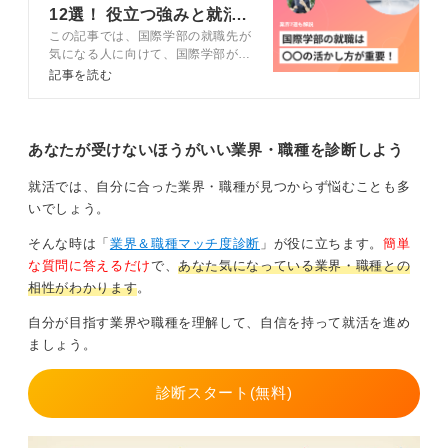
ためにも、学生時代から自分で仮説を立て、検証し、ア
12選！ 役立つ強みと就活
ウトプットする習慣を鍛えておくことが、高収入キャリ
この記事では、国際学部の就職先が
のコツも解説
アへの近道となることを覚えておきましょう。
気になる人に向けて、国際学部が活
躍しやすい業界や職種を解説してい
記事を読む
ます。キャリアコンサルタントとと
0
もに、国際学部の役立つ強みや就活
のコツも説明するので、国際学部の
就活で悩んでいる人は参考にしてく
あなたが受けないほうがいい業界・職種を診断しよう
ださい。
就活では、自分に合った業界・職種が見つからず悩むことも多
いでしょう。
そんな時は「
業界＆職種マッチ度診断
」が役に立ちます。
簡単
な質問に答えるだけ
で、
あなた気になっている業界・職種との
相性がわかります
。
自分が目指す業界や職種を理解して、自信を持って就活を進め
ましょう。
診断スタート(無料)