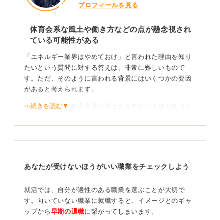
プロフィールを見る
体育会系な風土や働き方などの点が懸念視され
ている可能性がある
「エネルギー業界はやめておけ」と言われた理由を知り
たいという質問に対する答えは、非常に難しいもので
す。ただ、そのように言われる背景にはいくつかの要因
があると考えられます。
⋯続きを読む▼
まず一つには、体育会系の風土があるという点が挙げら
れます。海外出張が多いという点も、人によっては負担
に感じるかもしれません。
また、エネルギー業界のなかには、物流にかかわる業務
も含まれます。さらには、船での業務に長期間従事し、
あなたが受けないほうがいい職業をチェックしよう
陸地にほとんど降りられないというような働き方も存在
するのです。
就活では、自分が適性のある職業を選ぶことが大切で
周りの意見を鵜吞みにせず自分にとってどうなのか
す。向いていない職業に就職すると、イメージとのギャ
ップから
早期の退職
に繋がってしまいます。