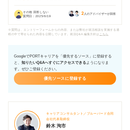
実際にエネルギー業界で働いた場合、後悔してしまうよ
うな部分が多いのでしょうか？ もしデメリットがあるな
その他 回答しない
2
ら、具体的にどのような点なのか教えていただきたいで
人のアドバイザーが回答
質問日：
2025/6/19
す。
※質問は、エントリーフォームからの内容、または弊社が就活相談を実施する過
また、デメリットややめとけと言われる理由だけでな
程の中で寄せられた内容を公開しています。就活Q&A 編集方針は
こちら
く、どんな人ならエネルギー業界でもやりがいを持って
働けるのか、向いている人のタイプについてもアドバイ
スいただけますでしょうか？
GoogleでPORTキャリアを「優先するソース」に登録する
と、
知りたいQ&Aへすぐにアクセスできる
ようになりま
す。ぜひご登録ください。
優先ソースに登録する
キャリアコンサルタント／ブルーバード合同
会社代表取締役
鈴木 洵市