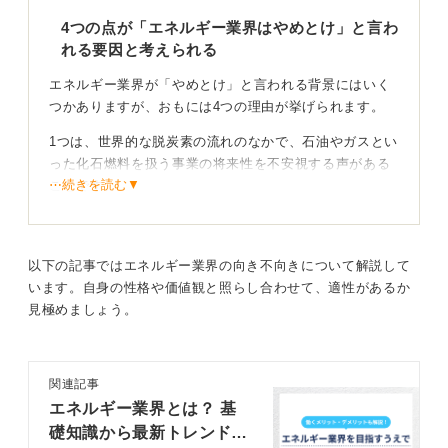
4つの点が「エネルギー業界はやめとけ」と言わ
0
れる要因と考えられる
エネルギー業界が「やめとけ」と言われる背景にはいく
つかありますが、おもには4つの理由が挙げられます。
1つは、世界的な脱炭素の流れのなかで、石油やガスとい
った化石燃料を扱う事業の将来性を不安視する声がある
⋯続きを読む▼
ことです。
2つ目に、インフラ業界特有の年功序列といった古い体質
が残っているというイメージが根強くあることも理由の
一つだと考えられます。
以下の記事ではエネルギー業界の向き不向きについて解説して
います。自身の性格や価値観と照らし合わせて、適性があるか
そして3つ目は、発電所勤務などでは災害時の対応など、
見極めましょう。
勤務環境がハードであることです。
そして最後に、エネルギー業界は、原子力発電の問題の
ように、事業が環境問題と直結しているため、ときに世
関連記事
論の厳しい目にさらされる可能性もあるという点です。
エネルギー業界とは？ 基
礎知識から最新トレンド・
社会を支えることに誇りを持てる人にとっては最高