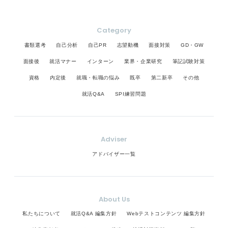
Category
書類選考
自己分析
自己PR
志望動機
面接対策
GD・GW
面接後
就活マナー
インターン
業界・企業研究
筆記試験対策
資格
内定後
就職・転職の悩み
既卒
第二新卒
その他
就活Q&A
SPI練習問題
Adviser
アドバイザー一覧
About Us
私たちについて
就活Q&A 編集方針
Webテストコンテンツ 編集方針