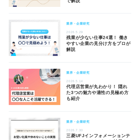
で解説
業界・企業研究
2026.5.29
残業が少ない仕事24選！ 働き
やすい企業の見分け方をプロが
解説
業界・企業研究
2026.5.14
代理店営業が丸わかり！ 隠れ
た3つの魅力や適性の見極め方
も紹介
業界・企業研究
2026.7.30
三菱UFJインフォメーションテ