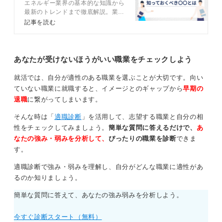
エネルギー業界の基本的な知識から
仕事内容まで解説
の業界！
最新のトレンドまで徹底解説。業界
研究の方法や業界の将来についてキ
記事を読む
ャリアコンサルタントとともに紹介
ただし、これらはあくまで一面的な見方に過ぎません。
します。業界について理解して自身
との適性を判断しましょう。
エネルギー業界の仕事は、私たちの生活に不可欠なイン
あなたが受けないほうがいい職業をチェックしよう
フラを支えるという、非常に社会的意義の大きなもので
もあります。
就活では、自分が適性のある職業を選ぶことが大切です。向い
ていない職業に就職すると、イメージとのギャップから
早期の
質問者さんの価値観と照らし合わせて、もしあなたがそ
退職
に繋がってしまいます。
うした仕事に誇りを持てるのであれば、エネルギー業界
への就職は素晴らしい選択肢だと私は思います。
そんな時は「
適職診断
」を活用して、志望する職業と自分の相
性をチェックしてみましょう。
簡単な質問に答えるだけで、
あ
1
なたの強み・弱みを分析して、
ぴったりの職業を診断
できま
す。
適職診断で強み・弱みを理解し、自分がどんな職業に適性があ
るのか知りましょう。
簡単な質問に答えて、あなたの強み弱みを分析しよう。
今すぐ診断スタート（無料）