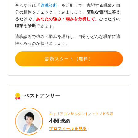
前半で述べた通り、エネルギー業界といっても実際には
そんな時は「
適職診断
」を活用して、志望する職業と自
多様な職種があります。したがって、「エネルギー業界
分の相性をチェックしてみましょう。
簡単な質問に答え
が悪い」と一概に決めつけるのではなく、そのように言
るだけで、
あなたの強み・弱みを分析して、
ぴったりの
った人が具体的に何を問題視して「悪い」と考えたのか
職業を診断
できます。
を把握することが重要です。
適職診断で強み・弱みを理解し、自分がどんな職業に適
そして、自ら業界分析をおこない、幅広く情報収集をし
性があるのか知りましょう。
たうえで、自分自身で「就職をやめておいたほうが良い
のか」を判断するようにしましょう。
診断スタート（無料）
エネルギー業界はインフラにかかわるため、給与面では
比較的良いとされていますが、その分、社会を支える責
任の重さを感じる場面も多く、その点にプレッシャーを
感じる人もいます。
ベストアンサー
そのため、まずは業界の実態をきちんと理解し、なぜ
「やめておけ」という意見があるのかを自分なりに探る
とともに、自分にとってその業界にどのような魅力や適
キャリアコンサルタント／ヒトノビ代表
性があるのかを見極めることが大切です。
小関 珠緒
このような視点の転換が、今後の進路選択において非常
プロフィールを見る
に有益なものになります。