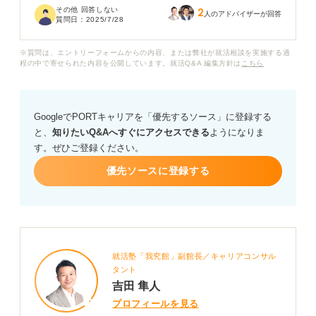
その他 回答しない
2
うか？
人のアドバイザーが回答
質問日：
2025/7/28
新卒学生がカナダで就職するためのおすすめの方法や具
※質問は、エントリーフォームからの内容、または弊社が就活相談を実施する過
体的な職種、海外就職における注意点などがあれば教え
程の中で寄せられた内容を公開しています。就活Q&A 編集方針は
こちら
ていただきたいです。
ちなみに、日本の大学で在学中でもカナダの就職を目指
GoogleでPORTキャリアを「優先するソース」に登録する
すことはできるのでしょうか？ いろいろ聞いてしまった
と、
知りたいQ&Aへすぐにアクセスできる
ようになりま
のですが、ぜひアドバイスよろしくお願いします。
す。ぜひご登録ください。
優先ソースに登録する
就活塾「我究館」副館長／キャリアコンサル
タント
吉田 隼人
プロフィールを見る