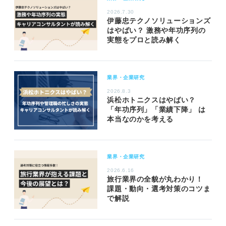
2026.7.30
伊藤忠テクノソリューションズ
はやばい？ 激務や年功序列の
実態をプロと読み解く
業界・企業研究
2026.8.3
浜松ホトニクスはやばい？
「年功序列」「業績下降」 は
本当なのかを考える
業界・企業研究
2026.6.16
旅行業界の全貌が丸わかり！
課題・動向・選考対策のコツま
で解説