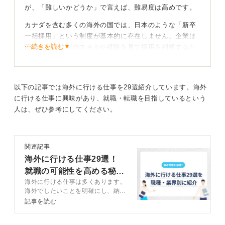
が、「難しいかどうか」で言えば、難易度は高めです。
カナダを含む多くの海外の国では、日本のような「新卒
一括採用」という制度が基本的に存在しません。企業は
⋯続きを読む▼
応募してきた人のスキルや経験を見て採用を判断するた
め「即戦力」が求められる傾向があります。
英語力があるというのは大きな強みですが、それだけで
採用されることは少なく「なぜあなたを雇う必要がある
以下の記事では海外に行ける仕事を29選紹介しています。海外
のか」を企業に納得してもらう必要があります。
に行ける仕事に興味があり、就職・転職を目指しているという
人は、ぜひ参考にしてください。
たとえば日本語教師や日本食レストランなど、日本人で
あること自体が強みになるような職場であれば、比較的
採用のハードルは下がります。「カナダで働く」こと自
関連記事
体を優先するのであれば、職種を選ばなければ十分にチ
海外に行ける仕事29選！
ャンスはあると思います。
就職の可能性を高める秘訣
一方で「◯◯の仕事がしたい」と職種を絞る場合、それ
海外に行ける仕事は多くあります。
も公開
に必要なスキルや経験があるかどうかを見られますか
海外でしたいことを明確にし、納得
ら、就職のハードルも高くなります。そのため、まずは
のキャリアをつかみましょう。キャ
記事を読む
リアコンサルタントと、海外に行け
「カナダで働いたことがある」という経験を積むことを
る仕事を紹介し、また海外に行ける
第一ステップとして考え、現地での経験を通して目標に