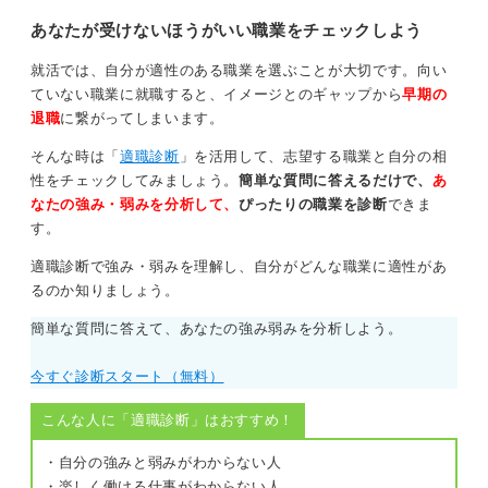
仕事に就く方法を解説するので、ぜ
近づくためのスキルを高めていくことも一つの選択肢で
ひ参考にしてください。
あなたが受けないほうがいい職業をチェックしよう
す。
就活では、自分が適性のある職業を選ぶことが大切です。向い
現地の情報に詳しい人に頼るのも良い手段
ていない職業に就職すると、イメージとのギャップから
早期の
退職
に繋がってしまいます。
また、現地の就職事情を把握するために、人材エージェ
そんな時は「
適職診断
」を活用して、志望する職業と自分の相
ントに複数登録しておくのもおすすめです。「カナダ
性をチェックしてみましょう。
簡単な質問に答えるだけで、
あ
人材エージェント」などで検索すると、日系・外資系問
なたの強み・弱みを分析して、
ぴったりの職業を診断
できま
わず多くのエージェントが見つかります。彼らは現地の
す。
求人動向を熟知しているので「どんな準備をしておくべ
きか」といったアドバイスも受けられます。
適職診断で強み・弱みを理解し、自分がどんな職業に適性があ
るのか知りましょう。
新卒での海外就職は決して簡単ではありませんが、不可
能ではありません。まずは、できることから一歩ずつ手
簡単な質問に答えて、あなたの強み弱みを分析しよう。
をつけていってみてください。
今すぐ診断スタート（無料）
0
こんな人に「適職診断」はおすすめ！
・自分の強みと弱みがわからない人
・楽しく働ける仕事がわからない人