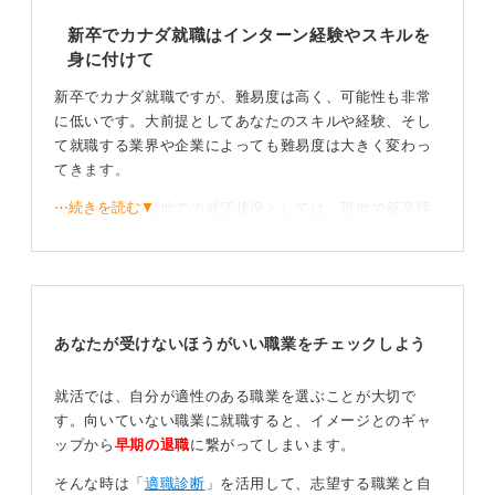
新卒でカナダ就職はインターン経験やスキルを
身に付けて
新卒でカナダ就職ですが、難易度は高く、可能性も非常
に低いです。大前提としてあなたのスキルや経験、そし
て就職する業界や企業によっても難易度は大きく変わっ
てきます。
⋯続きを読む▼
まず、カナダ現地での就活状況としては、現地で新卒採
用という概念がほとんどないという状況です。なぜなら
新卒採用よりも通年採用が主流となっているためです。
また、職種も総合職というよりもポジション採用が多
く、学歴よりもインターンやアルバイト、ボランティア
あなたが受けないほうがいい職業をチェックしよう
経験など実務経験の重要度が高いです。
そのため、現地の学生も専門プログラムやインターン、
就活では、自分が適性のある職業を選ぶことが大切で
アルバイトなどでスキルを身につけてから就活をしま
す。向いていない職業に就職すると、イメージとのギャ
す。
ップから
早期の退職
に繋がってしまいます。
日本とは対策が異なる！ 日本企業でのカナダ配属も
そんな時は「
適職診断
」を活用して、志望する職業と自