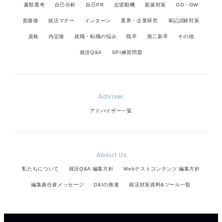
書類選考
自己分析
自己PR
志望動機
面接対策
GD・GW
面接後
就活マナー
インターン
業界・企業研究
筆記試験対策
資格
内定後
就職・転職の悩み
既卒
第二新卒
その他
就活Q&A
SPI練習問題
Adviser
アドバイザー一覧
About Us
私たちについて
就活Q&A 編集方針
Webテストコンテンツ 編集方針
編集責任者メッセージ
D&Iの推進
就活対策資料&ツール一覧