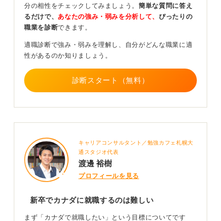
考えよう
分の相性をチェックしてみましょう。
簡単な質問に答え
るだけで、
あなたの強み・弱みを分析して、
ぴったりの
職業を診断
できます。
このように、日本の就活状況と大きく異なるため、日本
就活と同じように対策するとほぼ門前払いとなってしま
適職診断で強み・弱みを理解し、自分がどんな職業に適
います。
性があるのか知りましょう。
また、日本で就活をして、カナダにある支店や支社に配
属されるというルートもあります。
診断スタート（無料）
ですが、希望はできても実際に叶うかどうかは企業によ
るため一概には言えませんし、基本的に可能性は限りな
く低いと思っていたほうがいいでしょう。
以上のことから、新卒でのカナダ就活は難しいと言えま
キャリアコンサルタント／勉強カフェ札幌大
すので、慎重に対策していきましょう。
通スタジオ代表
渡邊 裕樹
0
プロフィールを見る
新卒でカナダに就職するのは難しい
まず「カナダで就職したい」という目標についてです