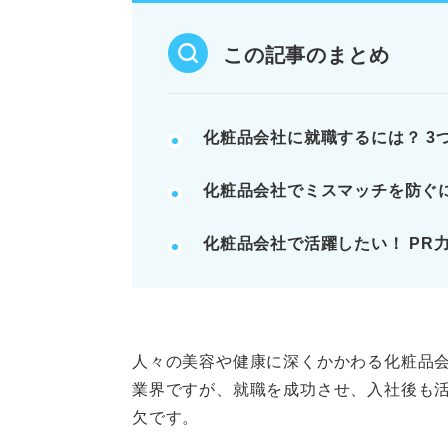
企業理念や商品情報を深く研究し
化粧品会社の注意点とやりがいを
この記事のまとめ
志望動機と面接対策でPR力を鍛
例：面接で「お気に入りの化粧品
化粧品会社に就職するには？ 3
自性を魅力的に伝える。
化粧品会社でミスマッチを防ぐ
記事の該当箇所を見る
化粧品会社で活躍したい！ PR
華やかなだけじゃない！ 化粧
就活スタート前に！ 化粧品業界
化粧品会社出身のキャリアアド
とは
ミスマッチを防ぐ！ 化粧品業
人々の美容や健康に深くかかわる化粧品
業界ですが、就職を成功させ、入社後も
欠です。
※AIの特性上、間違いが含まれている場合があ