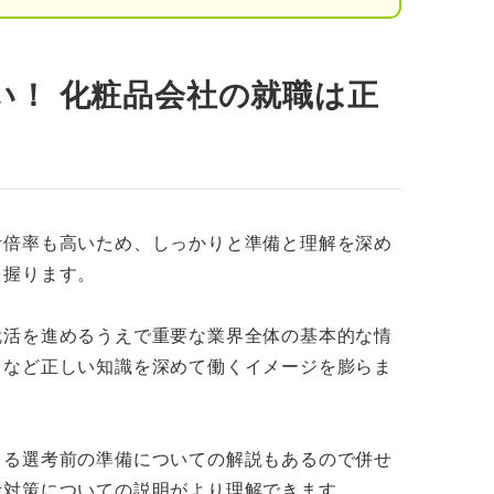
ラしたイメージとは違う一面とは
大きい
い！ 化粧品会社の就職は正
対応が大変
売上が左右される
品会社で働くやりがい
活倍率も高いため、しっかりと準備と理解を深め
を握ります。
深まる
就活を進めるうえで重要な業界全体の基本的な情
向など正しい知識を深めて働くイメージを膨らま
安定している
 化粧品会社に向いている人・向いていない人
よる選考前の準備についての解説もあるので併せ
人の特徴
考対策についての説明がより理解できます。