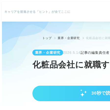
キャリアを前進させる「ヒント」が全てここに
トップ
業界・企業研究
化粧品会社に就
業界・企業研究
2026.5.14
記事の編集責任者
化粧品会社に就職す
30秒で
華やかなだけじゃない！化粧品業
高倍率な化粧品業界は深い業界理