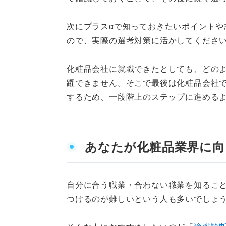
化粧品会社に向いていな
次にプラスαで知っておきたいポイントや
ので、実際の選考対策に活かしてくださ
ES作成前の人必見！ 化粧品会
例文①自分の経験から書
化粧品会社に就職できたとしても、どの
躍できません。そこで最後は化粧品会社で
例文②企業やブランドの
するため、一段階上のステップに進める
例文③入社後のやりたい
面接対策に役立つ！ 化粧品会社
あなたが化粧品業界に
①今後のキャリアプラン
②お気に入りの化粧品と
自分に合う職業・合わない職業を知るこ
つけるのが難しいという人も多いでしょ
③弊社の商品を使ってみ