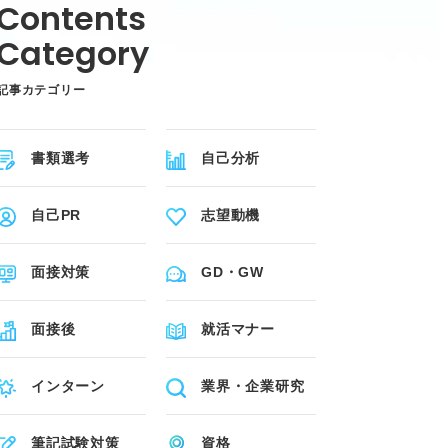
記事カテゴリー
書類選考
自己分析
自己PR
志望動機
面接対策
GD・GW
面接後
就活マナー
インターン
業界・企業研究
筆記試験対策
資格