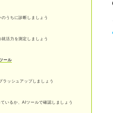
指せるキャリアプランとは
今のうちに診断しましょう
人向け
トなど技術者を目指す人向け
の就活力を測定しましょう
のコンセプト＆待遇を比較してみよう
ツール
をブラッシュアップしましょう
ディングス
ているか、AIツールで確認しましょう
情報も見に行こう