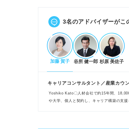
DX化やSNSマーケティングなど
キャリアアドバイザーの助言で事
POINT：化粧品の分野や価格帯
3名のアドバイザーがこ
マーケティングやコンサルティン
ミスマッチを防ぐ！職種理解とキ
加藤 賀子
谷所 健一郎
杉原 美佐子
営業・企画・開発・販売職の業務
入社後のキャリアプランを具体的
現場経験を積みながらスキルアッ
キャリアコンサルタント／産業カウ
POINT：企画職は現場経験が必
Yoshiko Kato〇人材会社で約15年間、
は専門スキルが求められる。
や大学、個人と契約し、キャリア構築の支援
ライバルと差をつける！選考対策