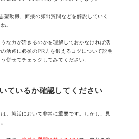
い人の特徴
志望動機、面接の頻出質問などを解説していく
いね。
社の志望動機例文3選
く場合
ような力が活きるのかを理解しておかなければ活
の活躍に必須のPR力を鍛えるコツについて説明
コンセプトから書く場合
よう併せてチェックしてみてください。
ことから書く場合
の頻出質問4選
向いているか確認してください
を教えてください。
その理由を教えてください。
とは、就活において非常に重要です。しかし、見
う。
た感想を聞かせてください。