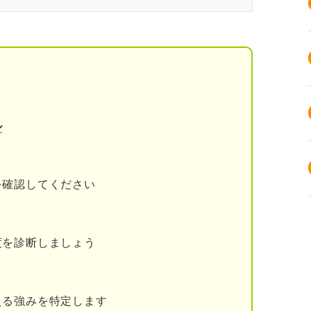
界の動向を知ろう
加
バイザーが解説！ やっておくべき事前準備とは
ル
界の仕事をイメージしよう
を確認してください
度を診断しましょう
える強みを特定します