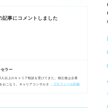
業界動向を把握する。
前準備を徹底。
、用途によるニーズの違いを理解し、徹底した
の記事にコメントしました
グ能力が求められる。
ャリアプラン
内容を理解する。
にイメージする。
プを目指す。
ンセラー
須。マネジメント職はリーダーシップ、技術職
18,000人以上のキャリア相談を受けてきた。独立後は企業
プロフィール詳細
をおこなう。キャリアコンサルタント歴は20年以上
とPR力