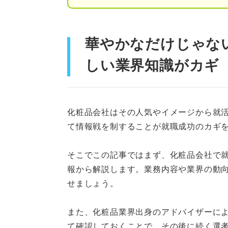
化粧品会社の注意点！ キラキ
商品の安全性への責任が
華やかなだけじゃな
クレームや指摘などへの
しい業界知識がカギ
ブランドの予算によって
志望動機にも活かせる！ 化粧
化粧品会社はその人気やイメージから就
て情報戦を制することが就職成功のカギ
化粧品や美容への知識が
多くの人とかかわれる
そこでこの記事ではまず、化粧品会社で
報から解説します。業務内容や業界の動
ワークライフバランスが
せましょう。
キャリアアドバイザーに聞く！
また、化粧品業界出身のアドバイザーに
化粧品会社に向いている
て確認しておくことで、その後に続く選