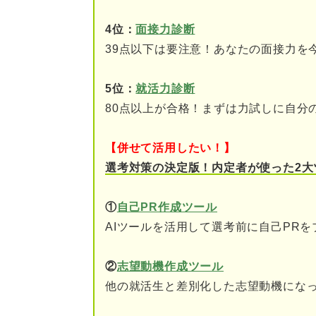
入社後のイメージが大切！ 目
4位：
面接力診断
企画職を目指す人向け
39点以下は要注意！あなたの面接力を
マネジメント職を目指す
5位：
就活力診断
メイクアップアーティス
80点以上が合格！まずは力試しに自分
企業理解の要！ 各化粧品会社
【併せて活用したい！】
資生堂
選考対策の決定版！内定者が使った2大
花王
①
自己PR作成ツール
AIツールを活用して選考前に自己PR
コーセー
ポーラ・オルビスホール
②
志望動機作成ツール
他の就活生と差別化した志望動機になっ
ライバルと差をつけるなら商品