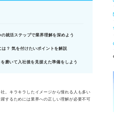
差別化を図る。
理解する。
える。
とその理由」を問われたら、商品の強みや独
つの就活ステップで業界理解を深めよう
には？ 気を付けたいポイントを解説
力を磨いて入社後を見据えた準備をしよう
品会社の就職は正しい業界知識がカギ
の動向を知ろう
バイザーが解説！ やっておくべき事前準備
界の仕事をイメージしよう
会社。キラキラしたイメージから憧れる人も多い
活躍するためには業界への正しい理解が必要不可
ります。記事本文と併せてご確認ください。