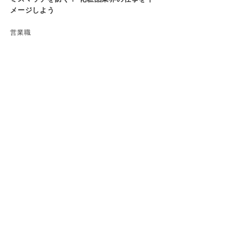
メージしよう
営業職
企画職
開発・研究職
販売職
入社後のイメージが大切！ 目指せるキャリ
アプランとは
企画職を目指す人向け
マネジメント職を目指す人向け
メイクアップアーティストなど技術者を目指す
人向け