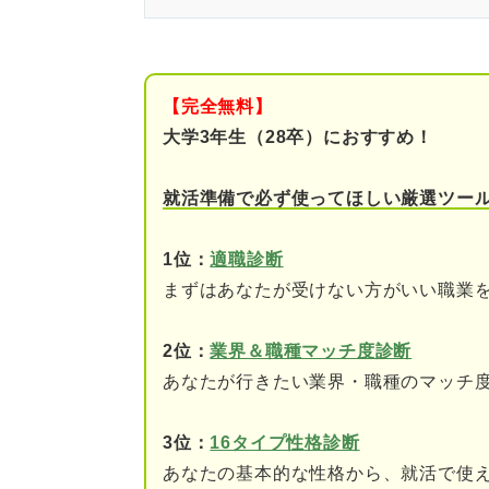
就活スタート前に！ 化粧品業
業界のDX化
【完全無料】
SNSマーケティングの増
大学3年生（28卒）におすすめ！
化粧品会社出身のキャリアアド
就活準備で必ず使ってほしい厳選ツー
ミスマッチを防ぐ！ 化粧品業
1位：
適職診断
営業職
まずはあなたが受けない方がいい職業
企画職
2位：
業界＆職種マッチ度診断
あなたが行きたい業界・職種のマッチ
開発・研究職
販売職
3位：
16タイプ性格診断
あなたの基本的な性格から、就活で使