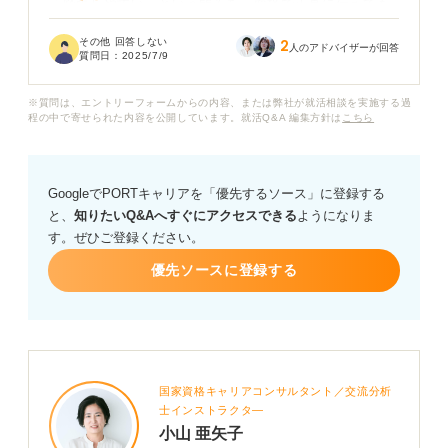
「緊張しやすい」という弱みを、面接で正直に伝えても
良いのでしょうか？ もし伝える場合、どのように伝えれ
その他 回答しない
2
ば、マイナスな印象を持たれずに済むでしょうか？
人のアドバイザーが回答
質問日：
2025/7/9
※質問は、エントリーフォームからの内容、または弊社が就活相談を実施する過
程の中で寄せられた内容を公開しています。就活Q&A 編集方針は
こちら
GoogleでPORTキャリアを「優先するソース」に登録する
と、
知りたいQ&Aへすぐにアクセスできる
ようになりま
す。ぜひご登録ください。
優先ソースに登録する
国家資格キャリアコンサルタント／交流分析
士インストラクタ―
小山 亜矢子