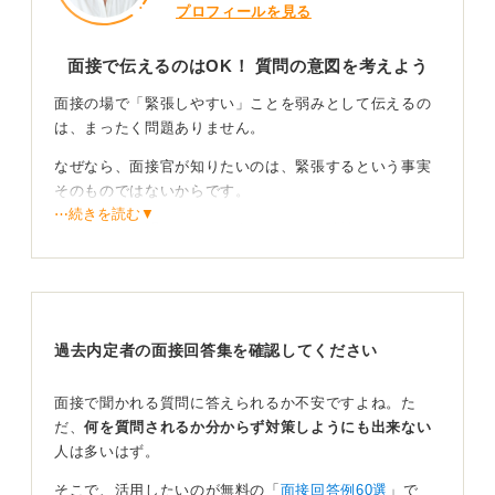
プロフィールを見る
面接で伝えるのはOK！ 質問の意図を考えよう
面接の場で「緊張しやすい」ことを弱みとして伝えるの
は、まったく問題ありません。
なぜなら、面接官が知りたいのは、緊張するという事実
そのものではないからです。
⋯続きを読む▼
面接で弱みを聞くことで、あなたがその特性をきちんと
自己分析できているか、そして、それを克服するために
どう向き合っているかという点を知りたいと思っていま
す。
過去内定者の面接回答集を確認してください
具体的な改善策までがワンセット！ 前向きさをアピ
ール
面接で聞かれる質問に答えられるか不安ですよね。た
だ、
何を質問されるか分からず対策しようにも出来ない
したがって、単に「緊張しやすいです」と伝えるだけで
人は多いはず。
なく、「〇〇のような状況で緊張してしまうので、改善
のために△△という努力をしています」というように、
そこで、活用したいのが無料の「
面接回答例60選
」で