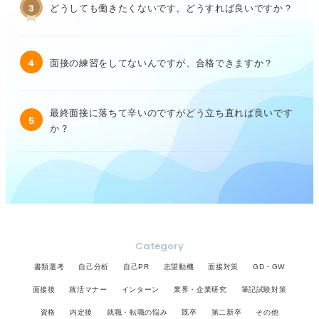
3
どうしても働きたくないです。どうすれば良いですか？
4
面接の練習をしてないんですが、合格できますか？
最終面接に落ちて辛いのですがどう立ち直れば良いです
5
か？
Category
書類選考
自己分析
自己PR
志望動機
面接対策
GD・GW
面接後
就活マナー
インターン
業界・企業研究
筆記試験対策
資格
内定後
就職・転職の悩み
既卒
第二新卒
その他