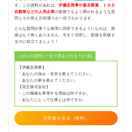
具体的な対策とセットで話すことが重要となるでしょ
す。この資料があれば、
伊藤忠商事や森永製菓、トヨタ
う。
自動車などの人気企業
の面接でもよく聞かれるような質
問とその答え方60通りが一目でわかります。
さらに、「念入りに準備をすることで、最近は少しずつ
落ち着いて臨めるようになり、自身の成長を感じていま
どんな質問が来ても確実に回答できるようになれば、面
す」といった前向きな言葉を付け加えることで、課題解
接はもう怖くありません。今すぐ活用し、面接を突破す
決能力や向上心をアピールできます。
るのに役立てましょう！
0
これらの質問に一目で答えられる！(一部)
【伊藤忠商事】
・あなたの強み・長所を教えてください。
・あなたの夢を教えてください。
【花王株式会社】
・この職種を希望する理由は何ですか。
・あなたにとって仕事とは何ですか。
回答集を見る（無料）