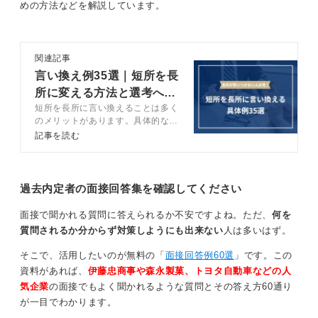
めの方法などを解説しています。
「緊張しやすい」という特性は、裏を返せば「不安だか
らこそ、人一倍しっかり事前準備をする」や「ミスをし
ないよう、物事を丁寧にじっくり進める」といった強み
関連記事
に言い換えることができます。
言い換え例35選｜短所を長
所に変える方法と選考への
このように、弱みを伝えるだけでなく、それへの向き合
短所を長所に言い換えることは多く
役立て方を解説
い方と、それが生み出す強みをセットで語りましょう。
のメリットがあります。具体的なメ
リットや言い換える方法などをキャ
記事を読む
そうすることで、単なるマイナスイメージで終わらせ
リアコンサルタントが解説します。
ず、自身の誠実さや慎重さをアピールすることができま
短所を長所に言い換える例も紹介し
す。
ているので、長所がわからない人は
参考にしましょう。
過去内定者の面接回答集を確認してください
0
面接で聞かれる質問に答えられるか不安ですよね。ただ、
何を
質問されるか分からず対策しようにも出来ない
人は多いはず。
そこで、活用したいのが無料の「
面接回答例60選
」です。この
資料があれば、
伊藤忠商事や森永製菓、トヨタ自動車などの人
気企業
の面接でもよく聞かれるような質問とその答え方60通り
が一目でわかります。