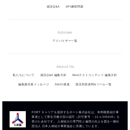
就活Q&A
SPI練習問題
Adviser
アドバイザー一覧
About Us
私たちについて
就活Q&A 編集方針
Webテストコンテンツ 編集方針
編集責任者メッセージ
D&Iの推進
就活対策資料&ツール一覧