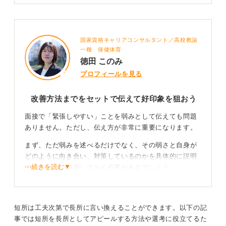
国家資格キャリアコンサルタント／高校教諭
一種 保健体育
徳田 このみ
プロフィールを見る
改善方法までをセットで伝えて好印象を狙おう
面接で「緊張しやすい」ことを弱みとして伝えても問題
ありません。ただし、伝え方が非常に重要になります。
まず、ただ弱みを述べるだけでなく、その弱さと自身が
どのように向き合い、対策しているのかを具体的に説明
⋯続きを読む▼
できるように準備しておく必要があるでしょう。
言い換え力が重要！ マイナスをプラスに変えよう
短所は工夫次第で長所に言い換えることができます。以下の記
さらに、その弱みがどのように長所につながっているか
事では短所を長所としてアピールする方法や選考に役立てるた
を伝えることも効果的です。