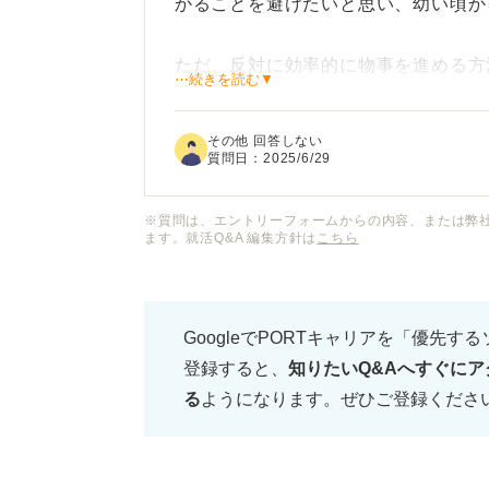
かることを避けたいと思い、幼い頃か
ただ、反対に効率的に物事を進める方
⋯続きを読む▼
るので、めんどくさがりだからこその
その他 回答しない
就職活動において、この「めんどくさ
質問日：
2025/6/29
のでしょうか？ もしできるとしたら
ょうか？ 何か良い言い換え方法など
※質問は、エントリーフォームからの内容、または弊
ます。就活Q&A 編集方針は
こちら
GoogleでPORTキャリアを「優先す
登録すると、
知りたいQ&Aへすぐにア
る
ようになります。ぜひご登録くださ