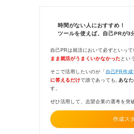
たとえば、アルバイト先で手間がか
できないか」と考え、誰でもわかる
ピソードがあれば、それは業務改善
時間がない人におすすめ！
ツールを使えば、自己PRが3
手間を省きたいという思いから、現
が生まれた経験を話せると良いと思
自己PRは就活において必ずといっ
まま就活がうまくいかなかった
とい
底力や短期集中力も強みかも
う
そこで活用したいのが「
自己PR作成
に答えるだけ
で誰であっても,
あなた
また、質問のなかで「宿題をギリギ
す。
れられていましたが、これも別の角
ぜひ活用して、志望企業の選考を突
一見、計画性がないように見えるか
かかる」という行動の裏には、もし
作成ス
で高い集中力を発揮できる特性が隠