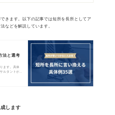
を持たせよう！
ができます。以下の記事では短所を長所としてア
ったシフト作成業務を、合理的な方法を考え
方法などを解説しています。
ソードを添えれば、説得力のある自己PRに
方法と選考
ります。具体
サルタントが
いるので、長
完成します