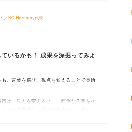
NC Harmony代表
ているかも！ 成果を深掘ってみよ
性も、言葉を選び、視点を変えることで長所
特徴は、見方を変えると、「面倒な作業をそ
ばもっと効率的に、楽にできるか」と考え、
然とおこなっている、ということかもしれま