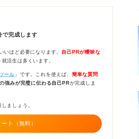
かっていた引き継ぎ業務を、「もっと簡単に
ようにマニュアル化したといった具体的なエ
の実績としてアピールできます。
分で完成します
状をより良くするための工夫や具体的な行動
います。
ていいほど必要になります。
自己PRが曖昧な
う就活生は多くいます。
！ 別角度からも分析し結果を整理しよ
ツール
」です。これを使えば、
簡単な質問
の強みが完璧に伝わる自己PR
が完成しま
リまで溜め込んだ」というエピソードにも触
度から見ることができます。
破しましょう。
もしれませんが、「ギリギリまで残して取り
かすると追い込まれたときの底力や、短期間
タート（無料）
れているのかもしれません。