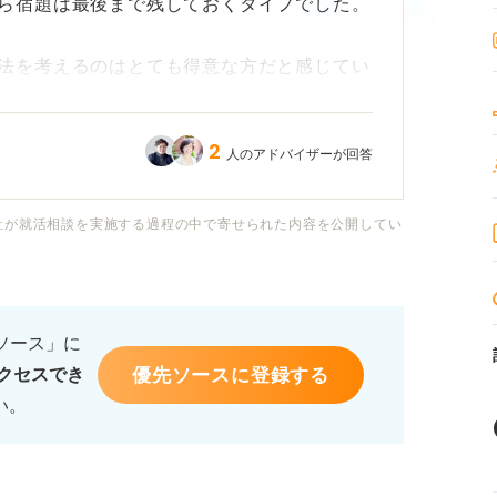
ら宿題は最後まで残しておくタイプでした。
法を考えるのはとても得意な方だと感じてい
長所なのかなと思っています。
2
人のアドバイザーが回答
がり」な性格は、長所としてアピールできる
、どのような点に着目して伝えれば良いでし
があれば教えてください。
社が就活相談を実施する過程の中で寄せられた内容を公開してい
るソース」に
優先ソースに登録する
クセスでき
い。