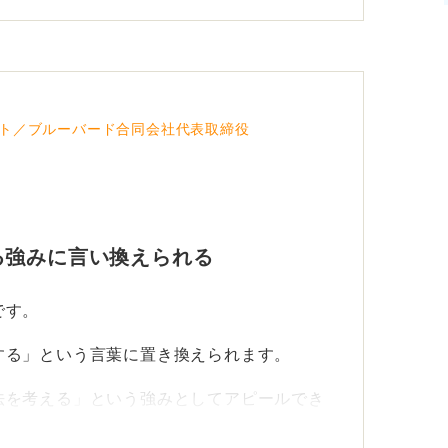
常に追い詰められた状況や、短い期間のなか
を出したというような具体的なエピソードが
話せる可能性があります。
がどのようなポジティブな行動や結果につな
ト／ブルーバード合同会社代表取締役
い。
る強みに言い換えられる
です。
する」という言葉に置き換えられます。
法を考える」という強みとしてアピールでき