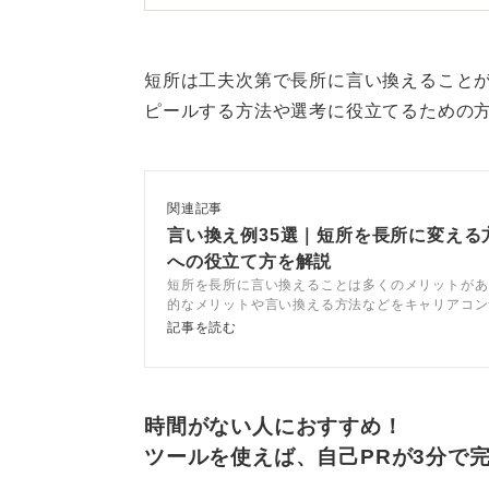
具体的なエピソードで説得力
短所は工夫次第で長所に言い換えること
たとえば、「アルバイトで非効率だ
ピールする方法や選考に役立てるための
て改善した」といった具体的なエピ
なります。
関連記事
1
言い換え例35選｜短所を長所に変える
への役立て方を解説
短所を長所に言い換えることは多くのメリットがあ
的なメリットや言い換える方法などをキャリアコン
解説します。短所を長所に言い換える例も紹介して
記事を読む
所がわからない人は参考にしましょう。
時間がない人におすすめ！
ツールを使えば、自己PRが3分で