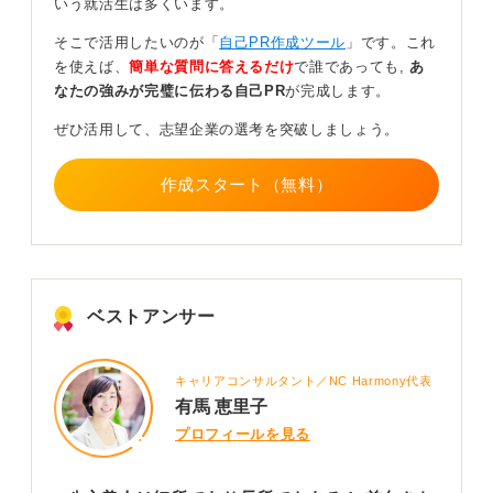
いう就活生は多くいます。
よう心掛けています」といった、具体的な改善努力をセ
ットで語ることです。
そこで活用したいのが「
自己PR作成ツール
」です。これ
を使えば、
簡単な質問に答えるだけ
で誰であっても,
あ
これにより、誠実さと成長意欲を同時にアピールできま
なたの強みが完璧に伝わる自己PR
が完成します。
す。
ぜひ活用して、志望企業の選考を突破しましょう。
0
作成スタート（無料）
ベストアンサー
キャリアコンサルタント／NC Harmony代表
有馬 恵里子
プロフィールを見る