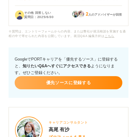
半端な対応をしてしまい、かえって周りに迷惑をかけて
しまうこともあります。
その他 回答しない
2
人のアドバイザーが回答
質問日：
2025/6/30
就職活動の面接で短所について聞かれた際、この「八方
美人」な点を正直に伝えるのは、やはり不利になるでし
※質問は、エントリーフォームからの内容、または弊社が就活相談を実施する過
ょうか？ 主体性がないとか、責任感がないといったマイ
程の中で寄せられた内容を公開しています。就活Q&A 編集方針は
こちら
ナスな印象を与えてしまうのではないかと心配です。
もし、面接でこの短所について触れる場合、どのように
GoogleでPORTキャリアを「優先するソース」に登録する
伝えれば、ネガティブな印象を最小限に抑えられます
と、
知りたいQ&Aへすぐにアクセスできる
ようになりま
か？
す。ぜひご登録ください。
優先ソースに登録する
キャリアコンサルタント
高尾 有沙