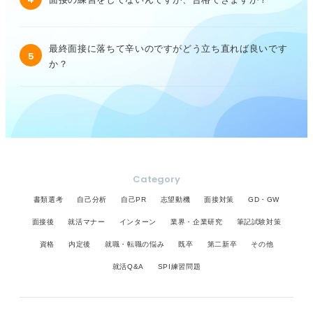
最終面接に落ちて辛いのですがどう立ち直れば良いです
5
か？
Category
書類選考
自己分析
自己PR
志望動機
面接対策
GD・GW
面接後
就活マナー
インターン
業界・企業研究
筆記試験対策
資格
内定後
就職・転職の悩み
既卒
第二新卒
その他
就活Q&A
SPI練習問題