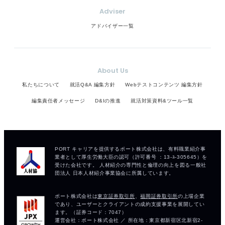
Adviser
アドバイザー一覧
About Us
私たちについて
就活Q&A 編集方針
Webテストコンテンツ 編集方針
編集責任者メッセージ
D&Iの推進
就活対策資料&ツール一覧