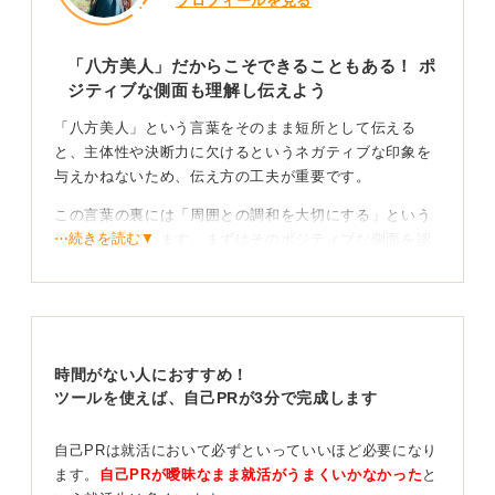
プロフィールを見る
「八方美人」だからこそできることもある！ ポ
ジティブな側面も理解し伝えよう
「八方美人」という言葉をそのまま短所として伝える
と、主体性や決断力に欠けるというネガティブな印象を
与えかねないため、伝え方の工夫が重要です。
この言葉の裏には「周囲との調和を大切にする」という
⋯続きを読む▼
長所が隠れています。まずはそのポジティブな側面を認
め、自己理解の深さを示しましょう。
強みをセットで伝えポジティブな印象に変えよう
そのうえで、「調和を重んじるあまり、自分の意見を主
時間がない人におすすめ！
張できない場面がありました」と課題を正直に伝えま
ツールを使えば、自己PRが3分で完成します
す。
自己PRは就活において必ずといっていいほど必要になり
そして最も重要なのが、「現在は、チームのために言う
ます。
自己PRが曖昧なまま就活がうまくいかなかった
と
べきことは、相手への配慮を忘れずに主体的に発言する