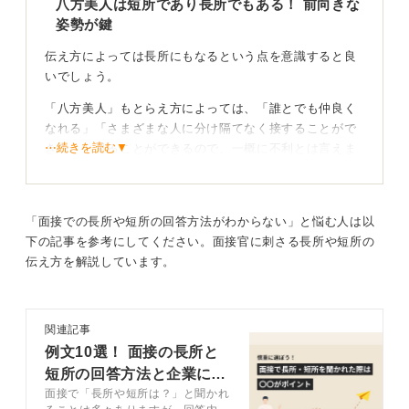
八方美人は短所であり長所でもある！ 前向きな
姿勢が鍵
伝え方によっては長所にもなるという点を意識すると良
いでしょう。
「八方美人」もとらえ方によっては、「誰とでも仲良く
なれる」「さまざまな人に分け隔てなく接することがで
⋯続きを読む▼
きる」と見ることができるので、一概に不利とは言えま
せん。
ネガティブな印象を与えないためには、「日頃から、ど
のような人とも分け隔てなく対等に接しています」とい
「面接での長所や短所の回答方法がわからない」と悩む人は以
った言い方をしたり、あるいは「対等に接するなかで、
下の記事を参考にしてください。面接官に刺さる長所や短所の
言いづらいことも自然と嫌味なく伝えることができてい
伝え方を解説しています。
ます」といった点をセットで話せると良いでしょう。
主体性を意識し、業界特性も考慮しよう！
関連記事
例文10選！ 面接の長所と
「短所は何ですか」と聞かれた際に、「八方美人なとこ
短所の回答方法と企業に刺
ろがあるかもしれません」と答えたうえで、「日頃は、
面接で「長所や短所は？」と聞かれ
さる伝え方を解説
どのような人とも分け隔てなく接するようにしています