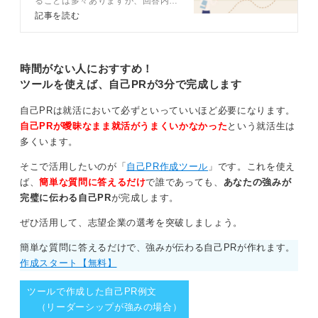
ることは多々ありますが、回答内容
が、とらえ方によっては八方美人とみられてしまうかも
や言葉の選び方に迷っている人もい
記事を読む
るのではないでしょうか。特に短所
しれません」といった伝え方が良いかと思います。
はひと工夫を加えることで面接官が
持つ印象が大きく変わります。この
「自分の短所は八方美人なところです」と直接的に伝え
記事では採用経験のあるキャリアコ
時間がない人におすすめ！
ても大丈夫です。
ンサルタントと一緒に面接での長
ツールを使えば、自己PRが3分で完成します
所・短所の回答方法やコツを解説し
この短所が、「主体性がない」といった印象につながる
ます。
可能性もあるかと思いますが、主体性や責任感がないと
自己PRは就活において必ずといっていいほど必要になります。
みなされることが特にマイナスに働く業界としては、や
自己PRが曖昧なまま就活がうまくいかなかった
という就活生は
や懸念されるかもしれません。
多くいます。
そこで活用したいのが「
自己PR作成ツール
」です。これを使え
1
ば、
簡単な質問に答えるだけ
で誰であっても、
あなたの強みが
完璧に伝わる自己PR
が完成します。
ぜひ活用して、志望企業の選考を突破しましょう。
簡単な質問に答えるだけで、強みが伝わる自己PRが作れます。
作成スタート【無料】
ツールで作成した自己PR例文
（リーダーシップが強みの場合）