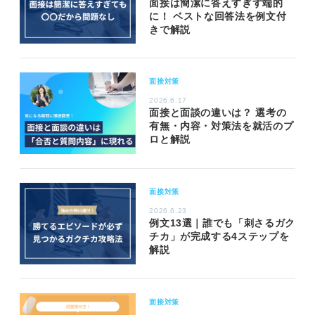
面接は簡潔に答えすぎず端的
に！ ベストな回答法を例文付
きで解説
面接対策
2026.6.17
面接と面談の違いは？ 選考の
有無・内容・対策法を就活のプ
ロと解説
面接対策
2026.6.23
例文13選｜誰でも「刺さるガク
チカ」が完成する4ステップを
解説
面接対策