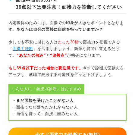
39点以下は要注意！面接力を診断してください
内定獲得のためには、面接での印象が大きなポイントとなりま
す。
あなたは自分の面接に自信を持っていますか？
少しでも不安に感じる人は
たった30秒
で面接力を把握できる
「
面接力診断
」を活用しましょう。簡単な質問に答えるだけ
で、
“あなたの強み”
と
“改善点”
が明確になります。
もし39点以下だった場合は要注意です。
今すぐ診断で面接力を
アップし、就職で失敗する可能性をグッと下げましょう。
こんな人に「面接力診断」はおすすめ
・まだ面接を受けたことがない人
・面接でなぜ落ちたかわからない人
・自信を持って、面接に臨みたい人
今すぐ面接力を診断する(無料)