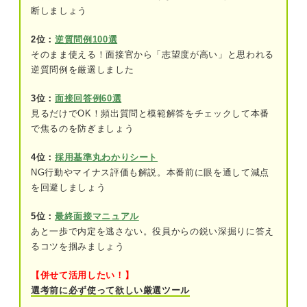
③丁寧な言葉で締めくくる
断しましょう
2位：
逆質問例100選
3つのシーン別！ 具体的な挨拶の方法・例
そのまま使える！面接官から「志望度が高い」と思われる
逆質問例を厳選しました
面接の最初の挨拶のシーン①受付
受付に並ぶ場合
3位：
面接回答例60選
見るだけでOK！頻出質問と模範解答をチェックして本番
入口で担当者が待っている場合
で焦るのを防ぎましょう
呼び出す場合
4位：
採用基準丸わかりシート
NG行動やマイナス評価も解説。本番前に眼を通して減点
面接の最初の挨拶のシーン②控え室
を回避しましょう
面接の最初の挨拶のシーン③面接（対面）
5位：
最終面接マニュアル
あと一歩で内定を逃さない。役員からの鋭い深掘りに答え
入室するときの挨拶
るコツを掴みましょう
自己紹介を含めた挨拶
【併せて活用したい！】
選考前に必ず使って欲しい厳選ツール
面接の最初の挨拶のシーン④面接（オンライン）