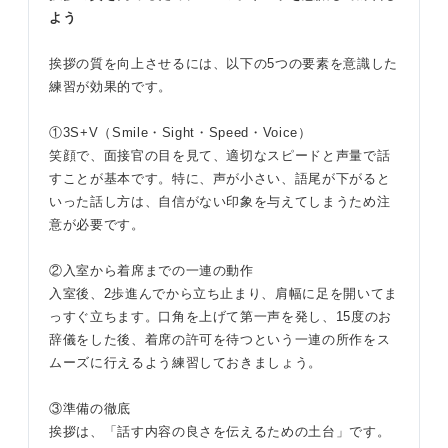
よう
挨拶の質を向上させるには、以下の5つの要素を意識した
練習が効果的です。
①3S+V（Smile・Sight・Speed・Voice）
笑顔で、面接官の目を見て、適切なスピードと声量で話
すことが基本です。特に、声が小さい、語尾が下がると
いった話し方は、自信がない印象を与えてしまうため注
意が必要です。
②入室から着席までの一連の動作
入室後、2歩進んでから立ち止まり、肩幅に足を開いてま
っすぐ立ちます。口角を上げて第一声を発し、15度のお
辞儀をした後、着席の許可を待つという一連の所作をス
ムーズに行えるよう練習しておきましょう。
③準備の徹底
挨拶は、「話す内容の良さを伝えるための土台」です。