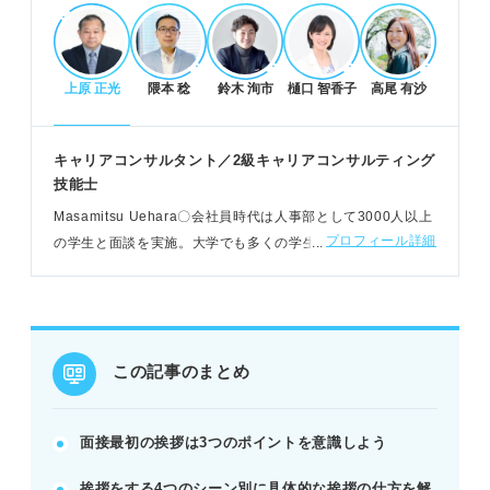
POINT：挨拶は場の雰囲気を作り、その後の評価を
左右する。
上原 正光
隈本 稔
鈴木 洵市
樋口 智香子
高尾 有沙
面接の最初の挨拶のポイントと伝え方
大学・学部・氏名を端的に伝え、明るくはきはきと
キャリアコンサルタント／2級キャリアコンサルティング
話す。
技能士
「本日は貴重なお時間をいただきありがとうござい
Masamitsu Uehara〇会社員時代は人事部として3000人以上
ます」と丁寧に締めくくる。
プロフィール詳細
の学生と面談を実施。大学でも多くの学生のキャリア支援を
受付・控室・面接本番（対面・オンライン）の各シ
おこなう。独立後は、就活生からシニア層までさまざまなキ
ーンで適切な挨拶を実践する。
ャリア相談に携わる
例：「本日はお時間をいただきありがとうございま
す。〇〇大学△△学部の□□と申します。」
この記事のまとめ
第一印象を上げる秘訣とその他の挨拶
口角を上げて笑顔を意識し、相手の目を見て話す。
面接最初の挨拶は3つのポイントを意識しよう
はきはきと明るい声で話し、正しい姿勢でお辞儀を
挨拶をする4つのシーン別に具体的な挨拶の仕方を解
する。