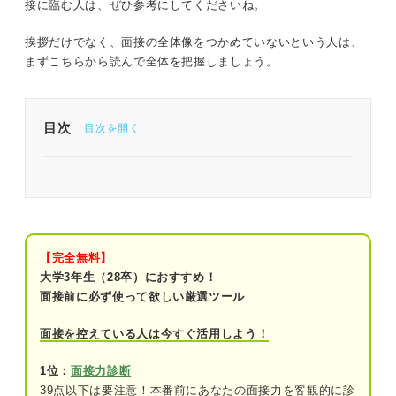
接に臨む人は、ぜひ参考にしてくださいね。
挨拶だけでなく、面接の全体像をつかめていないという人は、
まずこちらから読んで全体を把握しましょう。
目次
面接の最初の挨拶の内容・言い方・姿勢を押さえよ
う
面接で最初の挨拶が重要な理由
【完全無料】
面接の最初の挨拶の3つのポイント
大学3年生（28卒）におすすめ！
面接前に必ず使って欲しい厳選ツール
①大学・学部・学科・氏名の端的な自己紹
介をする
面接を控えている人は今すぐ活用しよう！
②最初から最後まで明るくはきはきと伝え
1位：
面接力診断
る
39点以下は要注意！本番前にあなたの面接力を客観的に診