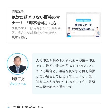
①口角を上げて笑顔を意識する
関連記事
②相手の目を見る
絶対に落とせない面接のマ
ナー！ 「即不合格」にな
③はきはきと明るい声を出す
面接のマナーは合否をわける重要要
らないための作法
素。念入りな対策が欠かせません。
面接時の一連のマナーから身だしな
④正しい姿勢でお辞儀する
記事を読む
みのマナーまでキャリアコンサルタ
ントが徹底解説します。集団面接や
WEB面接のマナーも紹介するの
最初以外にも！ 面接で挨拶が重要なタイミング
で、参考にしてください。
人の印象を決める大きな要素が第一印象
ほかの社員とすれ違うとき
です。最初の挨拶が明るくはつらつとし
ている場合と、極端な例ですが何も挨拶
退室するとき
がない場合とではどうでしょうか。第一
上原 正光
印象に大きな差が生じるでしょう。最初
受付を通って会場を出るとき
プロフィール
の挨拶は極めて重要です。
出口まで見送ってくれるとき
面接は最初の挨拶で期待を獲得して選考突破につなげよう
面接本番前の方へ