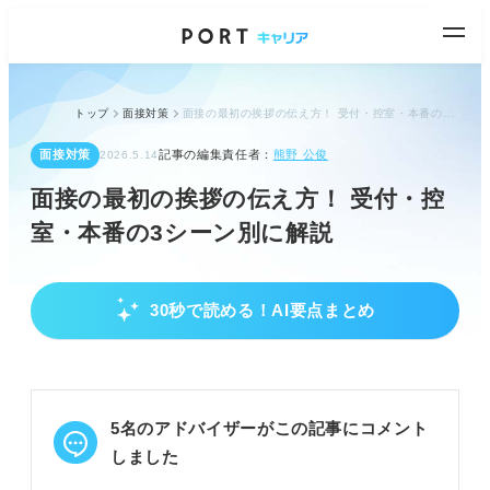
トップ
面接対策
面接の最初の挨拶の伝え方！ 受付・控室・本番の3シーン別に解説
面接対策
記事の編集責任者：
熊野 公俊
2026.5.14
面接の最初の挨拶の伝え方！ 受付・控
室・本番の3シーン別に解説
30秒で読める！AI要点まとめ
面接の最初の挨拶の重要性と基本
挨拶は社会人としての常識と第一印象を決定づけ
る。
面接官は声量・目線・配慮など5つの点に着目して
5名のアドバイザーがこの記事にコメント
いる。
最初の15秒で清潔感・安心感・配慮を示し好印象を
しました
残す。