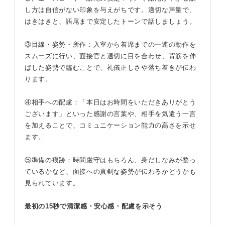
し方は自信がない印象を与えがちです。適切な声量で、
はきはきと、語尾まで安定したトーンで話しましょう。
③目線・姿勢・所作：入室から着席までの一連の動作を
スムーズに行い、面接官と適切に目を合わせ、背筋を伸
ばした姿勢で臨むことで、礼儀正しさや落ち着きが伝わ
ります。
④相手への配慮：「本日はお時間をいただきありがとう
ございます」といった感謝の言葉や、相手を気遣う一言
を加えることで、コミュニケーション能力の高さを示せ
ます。
⑤準備の痕跡：時間厳守はもちろん、身だしなみが整っ
ているかなど、面接への真剣な姿勢が伝わるかどうかも
見られています。
最初の15秒で清潔感・安心感・配慮を示そう