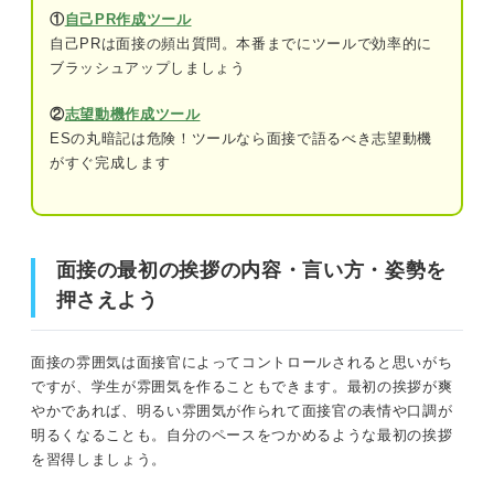
①
自己PR作成ツール
第一印象アップ！ 面接の最初の挨拶でぐっと惹き
自己PRは面接の頻出質問。本番までにツールで効率的に
つける秘訣
ブラッシュアップしましょう
面接の最初の挨拶の内容・言い方・姿勢を押さえよう
①口角を上げて笑顔を意識する
②
志望動機作成ツール
②相手の目を見る
面接で最初の挨拶が重要な理由
ESの丸暗記は危険！ツールなら面接で語るべき志望動機
がすぐ完成します
③はきはきと明るい声を出す
面接の最初の挨拶の3つのポイント
④正しい姿勢でお辞儀する
①大学・学部・学科・氏名の端的な自己紹介をする
面接の最初の挨拶の内容・言い方・姿勢を
最初以外にも！ 面接で挨拶が重要なタイミング
②最初から最後まで明るくはきはきと伝える
押さえよう
ほかの社員とすれ違うとき
③丁寧な言葉で締めくくる
退室するとき
面接の雰囲気は面接官によってコントロールされると思いがち
ですが、学生が雰囲気を作ることもできます。最初の挨拶が爽
3つのシーン別！ 具体的な挨拶の方法・例
受付を通って会場を出るとき
やかであれば、明るい雰囲気が作られて面接官の表情や口調が
明るくなることも。自分のペースをつかめるような最初の挨拶
出口まで見送ってくれるとき
面接の最初の挨拶のシーン①受付
を習得しましょう。