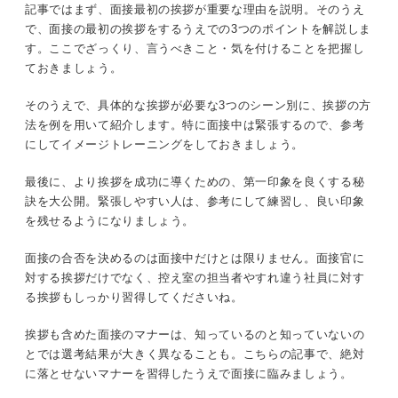
面接は最初の挨拶で期待を獲得して選考突破につな
記事ではまず、面接最初の挨拶が重要な理由を説明。そのうえ
受付に並ぶ場合
げよう
で、面接の最初の挨拶をするうえでの3つのポイントを解説しま
す。ここでざっくり、言うべきこと・気を付けることを把握し
入口で担当者が待っている場合
ておきましょう。
呼び出す場合
そのうえで、具体的な挨拶が必要な3つのシーン別に、挨拶の方
法を例を用いて紹介します。特に面接中は緊張するので、参考
面接の最初の挨拶のシーン②控え室
にしてイメージトレーニングをしておきましょう。
最後に、より挨拶を成功に導くための、第一印象を良くする秘
面接の最初の挨拶のシーン③面接（対面）
訣を大公開。緊張しやすい人は、参考にして練習し、良い印象
を残せるようになりましょう。
入室するときの挨拶
面接の合否を決めるのは面接中だけとは限りません。面接官に
自己紹介を含めた挨拶
対する挨拶だけでなく、控え室の担当者やすれ違う社員に対す
る挨拶もしっかり習得してくださいね。
面接の最初の挨拶のシーン④面接（オンライン）
挨拶も含めた面接のマナーは、知っているのと知っていないの
とでは選考結果が大きく異なることも。こちらの記事で、絶対
第一印象アップ！ 面接の最初の挨拶でぐっと惹きつける
に落とせないマナーを習得したうえで面接に臨みましょう。
秘訣