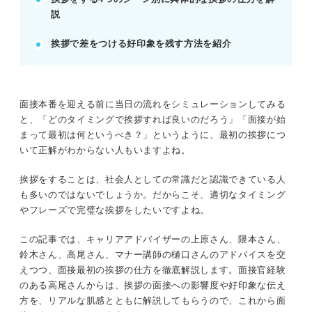
説
退室時や社員とすれ違う際も丁寧な挨拶を心がけ
る。
挨拶で差をつける好印象を残す方法を紹介
POINT：笑顔・目線・声のトーン・姿勢で第一印象
を劇的に向上させる。
面接本番を迎える前に当日の流れをシミュレーションしてみる
記事の該当箇所を見る
と、「どのタイミングで挨拶すれば良いのだろう」「面接が始
面接の最初の挨拶の内容・言い方・姿勢を押さ
まって最初は何というべき？」というように、最初の挨拶につ
えよう
いて正解がわからない人もいますよね。
面接で最初の挨拶が重要な理由
面接の最初の挨拶の3つのポイント
挨拶をすることは、社会人としての常識だと認識できている人
3つのシーン別！ 具体的な挨拶の方法・例
も多いのではないでしょうか。だからこそ、適切なタイミング
やフレーズで完璧な挨拶をしたいですよね。
※AIの特性上、間違いが含まれている場合があります。記事本文
この記事では、キャリアアドバイザーの上原さん、隈本さん、
と併せてご確認ください。
鈴木さん、高尾さん、マナー講師の樋口さんのアドバイスを交
えつつ、面接最初の挨拶の仕方を徹底解説します。面接官経験
のある高尾さんからは、挨拶の面接への影響度や好印象な伝え
方を、リアルな肌感とともに解説してもらうので、これから面