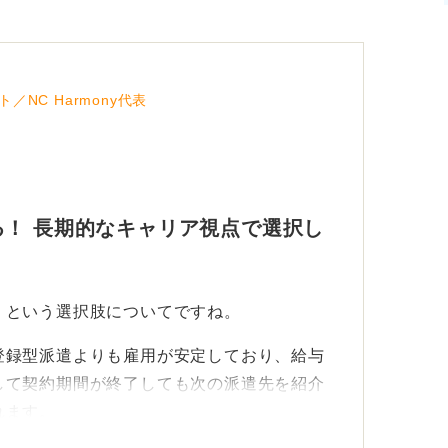
NC Harmony代表
！ 長期的なキャリア視点で選択し
くという選択肢についてですね。
登録型派遣よりも雇用が安定しており、給与
して契約期間が終了しても次の派遣先を紹介
れます。