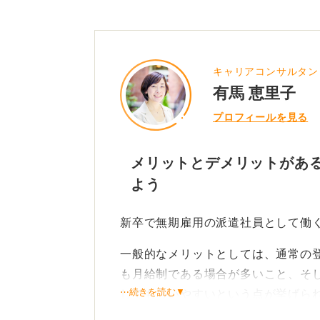
キャリアコンサルタント／
有馬 恵里子
プロフィールを見る
メリットとデメリットがある
よう
新卒で無期雇用の派遣社員として働
一般的なメリットとしては、通常の
も月給制である場合が多いこと、そ
⋯続きを読む▼
してもらいやすいという点が挙げら