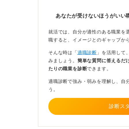
ります。ボーナスが支給されないこ
あなたが受けないほうがいい
理由がない限りは正社員がお
就活では、自分が適性のある職業を
さらに、将来の転職活動において、
職すると、イメージとのギャップか
ず、派遣を選んだのだろうか」「就
いう先入観を持たれてしまうリスク
そんな時は「
適職診断
」を活用して
みましょう。
簡単な質問に答えるだ
「この仕事がやりたいが、無期雇用
たりの職業を診断
できます。
強い理由がない限りは新卒として正
をおすすめします。
適職診断で強み・弱みを理解し、自
う。
0
診断ス