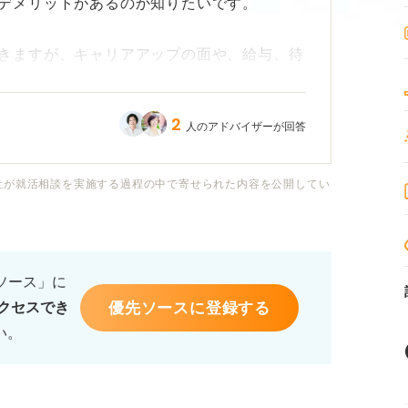
デメリットがあるのか知りたいです。
きますが、キャリアアップの面や、給与、待
しょうか？
2
人のアドバイザーが回答
は正社員と比べてやはりリスキーなのでしょ
社が就活相談を実施する過程の中で寄せられた内容を公開してい
ている方をご存じの方がいたら、どのような
のか、また、実際に働いてみて感じることな
るソース」に
優先ソースに登録する
クセスでき
い。