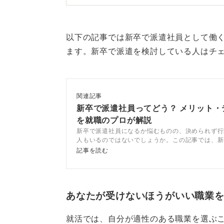
また、さまざまな企業や職場で経験
識が身に付く可能性もあるでしょう
以下の記事では新卒で派遣社員として働
キャリアの軸を明確にするこ
ます。新卒で派遣を検討している人はチ
一方で、デメリットとしては、あく
なかでの昇進や昇給といったキャリ
関連記事
点でのキャリア形成を自身で主体的
新卒で派遣社員ってどう？ メリット・
う。
を就職のプロが解説
新卒で派遣社員になるか悩むものの、決められず行
派遣先が変わるたびに新しい環境に
人もいるのではないでしょうか。この記事では、新
ット・デメリットや向いている人をキャリアコンサ
記事を読む
「正社員よりもリスキー」と一概に
説します。自分に合っているかを判断し、就職活動
めましょう。
来どうなりたいのかというキャリア
特に新卒というタイミングは、未経
あなたが受けないほうがいい職業
一度きりの機会でもあります。
就活では、自分が適性のある職業を選ぶ