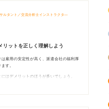
サルタント／交流分析士インストラクタ―
メリットを正しく理解しよう
りは雇用の安定性が高く、派遣会社の福利厚
ります。
とにはデメリットのほうが多いでしょう。
使えない新卒という貴重なカードを失ってし
の機会が少なく、給与も低めになる傾向があ