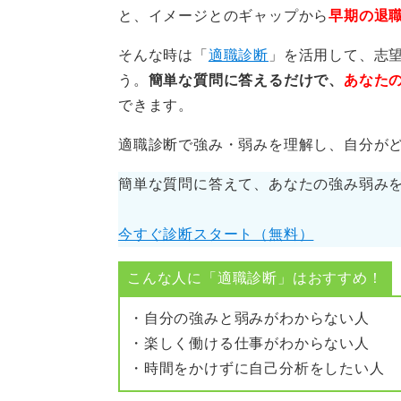
この選択が自身の長期的なキャリア
と、イメージとのギャップから
早期の退
デメリットをよく比較検討し、慎重
そんな時は「
適職診断
」を活用して、志
う。
簡単な質問に答えるだけで、
あなた
0
できます。
適職診断で強み・弱みを理解し、自分が
簡単な質問に答えて、あなたの強み弱み
今すぐ診断スタート（無料）
こんな人に「適職診断」はおすすめ！
・自分の強みと弱みがわからない人
・楽しく働ける仕事がわからない人
・時間をかけずに自己分析をしたい人