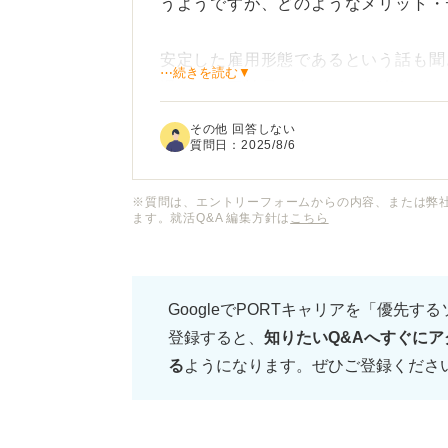
うようですが、どのようなメリット・
安定した雇用形態であるという話も聞
⋯続きを読む▼
遇などは正社員と比べてどう違うので
その他 回答しない
新卒でいきなり無期雇用派遣を選ぶの
質問日：
2025/8/6
うか？
※質問は、エントリーフォームからの内容、または弊
ます。就活Q&A 編集方針は
こちら
実際に新卒で無期雇用派遣として働い
点に魅力を感じてその働き方を選んだ
ど教えていただけると嬉しいです。
GoogleでPORTキャリアを「優先す
登録すると、
知りたいQ&Aへすぐにア
る
ようになります。ぜひご登録くださ