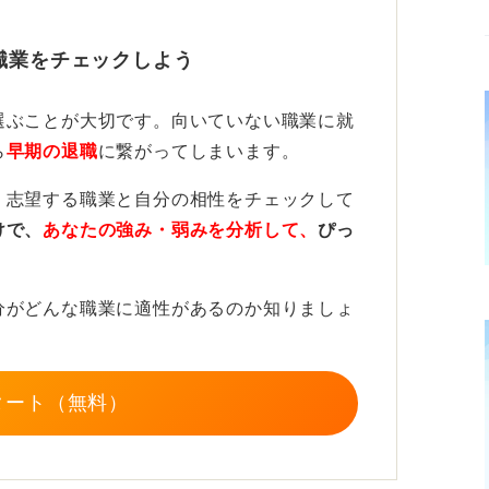
とも多いです。
職業をチェックしよう
すすめ！ 後悔のない選択をしよう
選ぶことが大切です。向いていない職業に就
採用担当者から「なぜ新卒で正社員になら
ら
早期の退職
に繋がってしまいます。
職活動がうまくいかなかったのだろうか」と
も否定できません。
、志望する職業と自分の相性をチェックして
けで、
あなたの強み・弱みを分析して、
ぴっ
派遣でしか就けない」というような、よほど
社員での就職を目指して最大限努力すること
分がどんな職業に適性があるのか知りましょ
タート（無料）