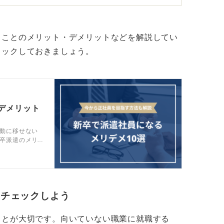
を積むことができるため、多様なスキルや知
。
くことのメリット・デメリットなどを解説してい
とが大切！ 慎重に決断しよう
ェックしておきましょう。
まで派遣先の社員ではないため、その企業の
アアップが目指しにくいことや、長期的な視
にコントロールしていく難しさがあるでしょ
デメリット
動に移せない
適応する必要もあります。
卒派遣のメリ
ルタントと解
はいえませんが、どのような経験を積み、将
の方向性を定
の軸をしっかり持つことがより重要です。
験からさまざまな可能性に挑戦できる貴重な
をチェックしよう
ことが大切です。向いていない職業に就職する