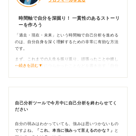
プロフィールを見る
時間軸で自分を深掘り！ 一貫性のあるストーリ
ーを作ろう
「過去・現在・未来」という時間軸で自己分析を進める
のは、自分自身を深く理解するための非常に有効な方法
です。
まず、これまでの人生を振り返り、頑張ったことや嬉し
⋯続きを読む▼
かったこと、逆につらかったことなどを書き出す「自分
史」の作成から始めてみましょう。
次に、その出来事を「モチベーショングラフ」で可視化
すると、あなたがどんなときにやりがいを感じ、力が湧
いてくるのかが一目瞭然になります。
自己分析ツールで今月中に自己分析を終わらせてく
この過去の分析を通じて見えてきた自身の強みや大切に
ださい
している価値観が、まさに「現在のあなた」を形作って
いるのです。「私には〇〇という強みがあり、△△を大
自分の弱みはわかっていても、強みは思いつかないもの
切にしている」と、現在の自分を具体的に言葉にしてみ
ですよね。
「これ、本当に強みって言えるのかな？」
と
てください。