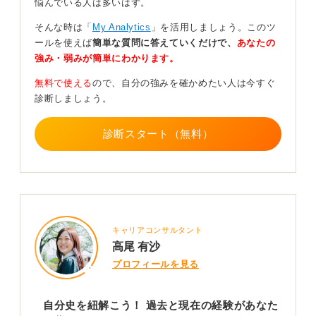
悩んでいる人は多いはず。
周りのサポートを有効活用！ 点在する経験をつなげ
そんな時は「
My Analytics
」を活用しましょう。このツ
て未来の自分を語ろう
ールを使えば
簡単な質問に答えていくだけで、
あなたの
強み・弱みが簡単にわかります。
そして、現在の自分をしっかりと認識できたら、次はい
無料で使える
ので、自分の強みを確かめたい人は今すぐ
よいよ未来へと視点を移します。
診断しましょう。
過去から現在へと続く点を未来へとつなげ、一本の「ス
トーリー」を語るイメージで、「この強みを活かして、
診断スタート（無料）
将来はこんな風に社会に貢献したい」と描いてみましょ
う。ぼんやりとしていた未来像が、より鮮明で具体的な
目標になるはずです。
もちろん、この未来を描くステップが一番難しいと感じ
るかもしれません。もしそうなっても、心配いりませ
キャリアコンサルタント
ん。
高尾 有沙
そんなときは、第三者の力を借りるのが一番でしょう。
プロフィールを見る
大学のキャリアセンターなどにいる私たちのようなキャ
リアコンサルタントは、あなたの考えを整理し、言葉に
自分史を紐解こう！ 過去と現在の経験があなた
するお手伝いをするプロです。ぜひ、頼ってください。