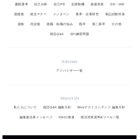
書類選考
自己分析
自己PR
志望動機
面接対策
GD・GW
面接後
就活マナー
インターン
業界・企業研究
筆記試験対策
資格
内定後
就職・転職の悩み
既卒
第二新卒
その他
就活Q&A
SPI練習問題
Adviser
アドバイザー一覧
About Us
私たちについて
就活Q&A 編集方針
Webテストコンテンツ 編集方針
編集責任者メッセージ
D&Iの推進
就活対策資料&ツール一覧