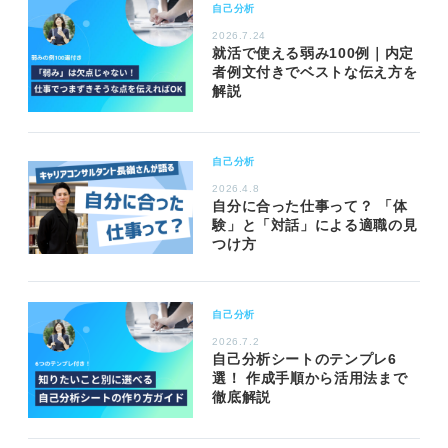
自己分析
2026.7.24
就活で使える弱み100例｜内定
者例文付きでベストな伝え方を
解説
自己分析
2026.4.8
自分に合った仕事って？ 「体
験」と「対話」による適職の見
つけ方
自己分析
2026.7.2
自己分析シートのテンプレ6
選！ 作成手順から活用法まで
徹底解説