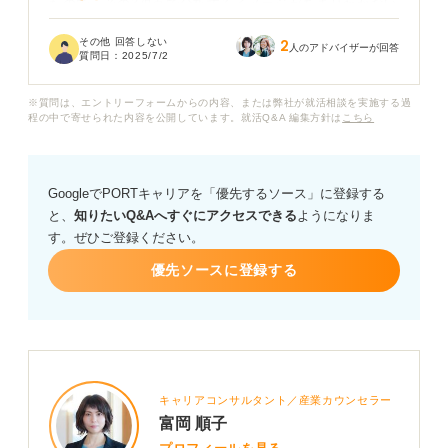
たので、その3視点で分析するイメージがあまりわかない
のですが、具体的な分析方法や、その3つの分析からどう
その他 回答しない
2
自分を見つめれば良いのか教えていただけないでしょう
人のアドバイザーが回答
質問日：
2025/7/2
か？
※質問は、エントリーフォームからの内容、または弊社が就活相談を実施する過
たとえば過去は、これまでの経験から自分の強みや弱み
程の中で寄せられた内容を公開しています。就活Q&A 編集方針は
こちら
などを分析する、と理解しています。現在の自分の分析
は、過去の分析と同じようにこれまでの活動から分析す
るイメージでしょうか。また未来の分析とは何をすれば
GoogleでPORTキャリアを「優先するソース」に登録する
良いのでしょうか。
と、
知りたいQ&Aへすぐにアクセスできる
ようになりま
す。ぜひご登録ください。
特に未来のことは考えるのが難しいと感じているので、
ぜひ教えていただきたいです。
優先ソースに登録する
キャリアコンサルタント／産業カウンセラー
富岡 順子