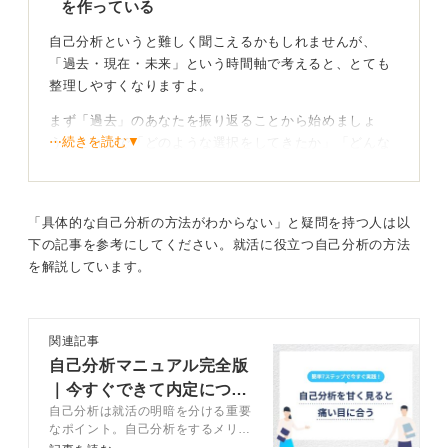
を作っている
また、思考を助けるカードツールなどを活用するのも良
自己分析というと難しく聞こえるかもしれませんが、
い方法でしょう。一人で抱え込まず、専門家やツールを
「過去・現在・未来」という時間軸で考えると、とても
うまく活用しながら、あなただけの素敵なキャリアスト
整理しやすくなりますよ。
ーリーを一緒に見つけていきましょう。
まず「過去」のあなたを振り返ることから始めましょ
0
⋯続きを読む▼
う。これまで「どのような選択をしてきたか」「どんな
ときに心から喜びを感じたか」、そして「得意だったこ
とや、少し苦手だったことは何か」を思い出してみてく
ださい。
「具体的な自己分析の方法がわからない」と疑問を持つ人は以
もし一人で思い出すのが難しければ、家族や親しい友人
下の記事を参考にしてください。就活に役立つ自己分析の方法
に「昔の自分ってどんな子だった？」と聞いてみるの
を解説しています。
も、意外な発見があって面白いですよ。
次に「現在」のあなたに焦点を当てます。「今、あなた
関連記事
が最も興味を持っていることは何か」、そして「現状の
自己分析マニュアル完全版
強みや、乗り越えたいと感じる課題は何か」を素直に書
き出してみましょう。
｜今すぐできて内定につな
自己分析は就活の明暗を分ける重要
がる方法を解説
過去の経験が現在のあなたにどうつながっているかが見
なポイント。自己分析をするメリッ
えてくるはずです。
トや自己分析のやり方、注意点など