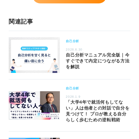
関連記事
自己分析
2026.6.30
自己分析マニュアル完全版｜今
すぐできて内定につながる方法
を解説
自己分析
2026.1.9
「大学4年で就活何もしてな
い」人は他者との対話で自分を
見つけて！ プロが教える自分
らしく歩むための逆転戦術