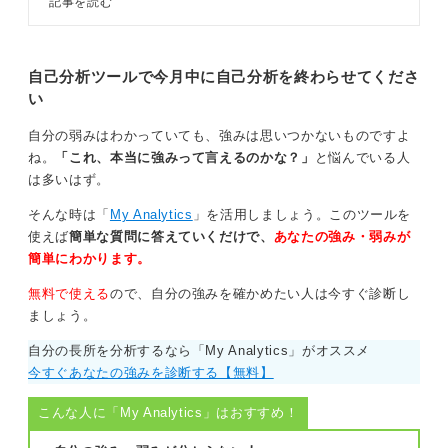
記事を読む
をキャリアコンサルタントが解説し
ます。自分に合った自己分析方法を
理想の未来を描こう！ 具体的な書き出しでイメージ
見つけて選考や企業選びに活かしま
をつかむ
しょう。
自己分析ツールで今月中に自己分析を終わらせてくださ
い
そして最後に「未来」を描きます。
自分の弱みはわかっていても、強みは思いつかないものですよ
ここでは、「5年後・10年後にどんな人間になっていた
ね。
「これ、本当に強みって言えるのかな？」
と悩んでいる人
いか」「どんな環境で働きたいか」「どんな人生を送っ
は多いはず。
ていたいか」といった理想を広く考えてみましょう。
そんな時は「
My Analytics
」を活用しましょう。このツールを
ただ、いきなり壮大な理想像を描こうとすると大変です
使えば
簡単な質問に答えていくだけで、
あなたの強み・弱みが
よね。大切なのは、最初から完璧を目指さないことで
簡単にわかります。
す。
無料で使える
ので、自分の強みを確かめたい人は今すぐ診断し
「朝はゆっくりコーヒーを飲める生活が良いな」といっ
ましょう。
た些細なことからで構いません。そうした具体的なイメ
ージを一つひとつ書き出していくうちに、あなただけの
自分の長所を分析するなら「My Analytics」がオススメ
理想の働き方や人生が、より鮮明に見えてくるはずで
今すぐあなたの強みを診断する【無料】
す。
こんな人に「My Analytics」はおすすめ！
0