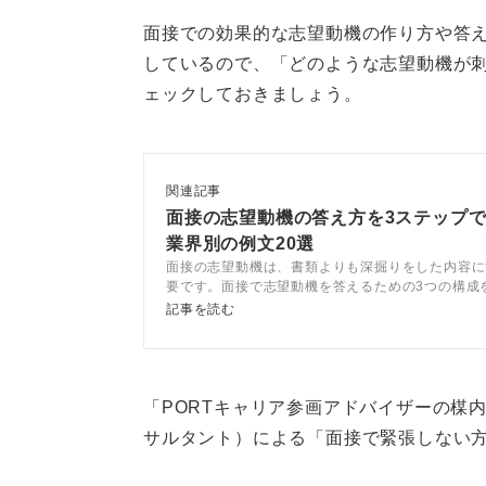
面接での効果的な志望動機の作り方や答
最初に要点を伝えたうえで、面接官
しているので、「どのような志望動機が
自然な会話のキャッチボールが生ま
ェックしておきましょう。
一方的に長く話すのではなく、面接
ーション能力の評価にもつながりま
関連記事
面接の志望動機の答え方を3ステップ
0
業界別の例文20選
面接の志望動機は、書類よりも深掘りをした内容に
要です。面接で志望動機を答えるための3つの構成
テップで面接の志望動機を考えましょう。回答例文
記事を読む
ツを踏まえてキャリアコンサルタントが解説します
「PORTキャリア参画アドバイザーの楳
サルタント）による「面接で緊張しない