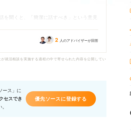
話を聞くと、「簡潔に話すべき」という意見
かり話すべき」という意見もあり、適切な長
2
人のアドバイザーが回答
いか、逆に短すぎると熱意が伝わらないので
社が就活相談を実施する過程の中で寄せられた内容を公開してい
を伝えるためには、志望動機を具体的にどの
り込んで話すべきでしょうか？ また、話す
るソース」に
ください。
優先ソースに登録する
クセスでき
い。