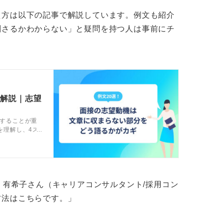
え方は以下の記事で解説しています。例文も紹介
からの質問に答える形で話を深めていく方が
刺さるかわからない」と疑問を持つ人は事前にチ
れます。
官との対話を大切にする姿勢が、コミュニケ
す。
で解説｜志望
することが重
を理解し、4ス
や伝え方のコ
。
内 有希子さん（キャリアコンサルタント/採用コン
方法はこちらです。」