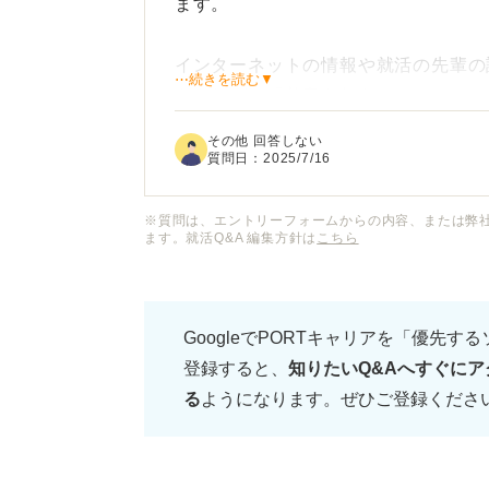
ます。
インターネットの情報や就活の先輩の
⋯続きを読む▼
もあれば、「熱意を伝えるためにしっ
さの加減が掴めません。
その他 回答しない
質問日：
2025/7/16
長すぎると飽きられてしまうのではな
はないかと不安です。
※質問は、エントリーフォームからの内容、または弊
ます。就活Q&A 編集方針は
こちら
面接官に好印象を与え、志望度の高さ
くらいの時間で、どのような内容を盛
GoogleでPORTキャリアを「優先す
際のポイントや注意点があれば教えて
登録すると、
知りたいQ&Aへすぐにア
る
ようになります。ぜひご登録くださ