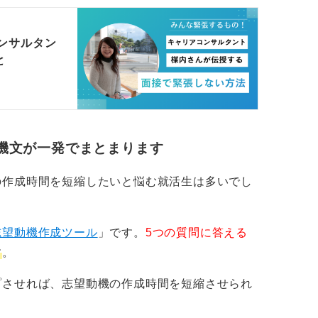
ンサルタン
と
機文が一発でまとまります
の作成時間を短縮したいと悩む就活生は多いでし
志望動機作成ツール
」です。
5つの質問に答える
す
。
プさせれば、志望動機の作成時間を短縮させられ