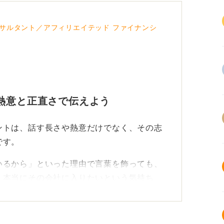
サルタント／アフィリエイテッド ファイナンシ
熱意と正直さで伝えよう
ントは、話す長さや熱意だけでなく、その志
です。
いるから」といった理由で言葉を飾っても、
。本当にその会社に入りたいという気持ち
が重要です。
た志望動機にしよう