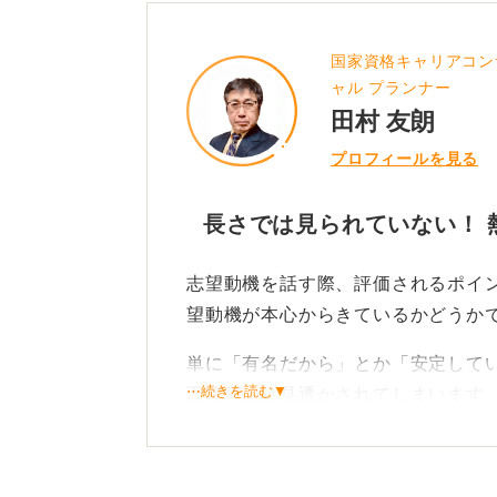
国家資格キャリアコン
ャル プランナー
田村 友朗
プロフィールを見る
長さでは見られていない！ 
志望動機を話す際、評価されるポイ
望動機が本心からきているかどうか
単に「有名だから」とか「安定して
⋯続きを読む▼
面接官には見透かされてしまいます
が、あなたの言葉からにじみ出るか
徹底的に研究し掘り下げられ