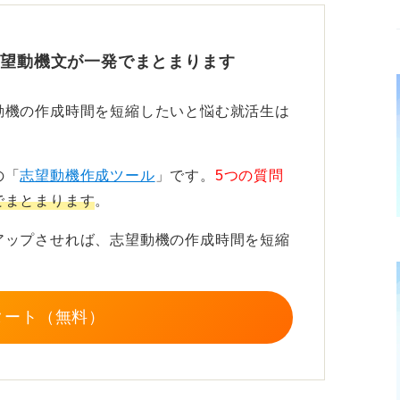
「弊社のこの点に気づいてくれたのか！」と
志望動機文が一発でまとまります
望動機です。これは、企業研究を徹底的にお
や、表には出てこない魅力を発見することで
動機の作成時間を短縮したいと悩む就活生は
熱意を持って簡潔に、そして何よりも正直な
の「
志望動機作成ツール
」です。
5つの質問
でまとまります
。
アップさせれば、志望動機の作成時間を短縮
タート（無料）