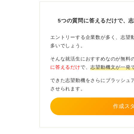
面接官が最も心を動かされるのは、
5つの質問に答えるだけで、
驚くような、深く掘り下げられた志
こない、会社が大切にしていること
エントリーする企業数が多く、志望
初めて可能になります。
多いでしょう。
したがって、志望動機を話す際は、
そんな就活生におすすめなのが無料
気持ちを伝えることが大切です。
に答えるだけ
で、
志望動機文が一発
できた志望動機をさらにブラッシュ
0
させられます。
作成ス