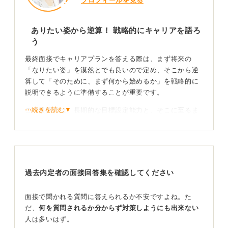
プロフィールを見る
ありたい姿から逆算！ 戦略的にキャリアを語ろ
う
最終面接でキャリアプランを答える際は、まず将来の
「なりたい姿」を漠然とでも良いので定め、そこから逆
算して「そのために、まず何から始めるか」を戦略的に
説明できるように準備することが重要です。
⋯続きを読む▼
この質問では、長期的な目標設定能力と、そこに至るま
での道筋を論理的に考えられるかが見られています。
その際、自身のプランと企業のキャリアパスや成長スピ
ードとの「マッチ度」も重要な評価ポイントです。
たとえば、「10年後にリーダーになりたい」と伝えて
過去内定者の面接回答集を確認してください
も、企業側が「2〜3年でリーダーになってほしい」と考
えていれば、時間軸のミスマッチととらえられてしまい
面接で聞かれる質問に答えられるか不安ですよね。た
ます。
だ、
何を質問されるか分からず対策しようにも出来ない
人は多いはず。
プライベートの理想から見えてくる場合も！ 生き方