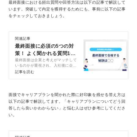
ンシートがおすすめです。
最終面接における頻出質問や回答方法は以下の記事で解説して
います。突破して内定を獲得するためにも、事前に以下の記事
このシートは、自身の価値観や強みをもとに、将来の働
をチェックしておきましょう。
き方をイメージし、そこから逆算して今後取り組むべき
ことを計画できるように設計されています。
関連記事
具体的に語れる場合は語ろう！ 企業とのマッチ率を
最終面接に必須の5つの対
確かめられる
策！ よく聞かれる質問10
最終面接は企業と考えがマッチして
選と回答例文も
面接で話すキャリアプランは、あくまで現時点での計画
いるのかが重視され、入社後に企業
です。
に貢献できるかアピールすることが
記事を読む
大切です。記事ではキャリアコンサ
具体的に話すべきか迷うかもしれませんが、もし明確な
ルタントが最終面接の特徴や合格率
プランがあるなら、具体的に伝えることをおすすめしま
を高める6つの対策、例文を交えた
す。それによって、企業の方向性とのミスマッチを防ぐ
頻出質問などを解説します。
面接でキャリアプランを聞かれた際に好印象を残せる答え方は
ことができるでしょう。
以下の記事で解説してます。「キャリアプランについてどう回
答したら良いかわからない」と悩む人はぜひ参考にしてくださ
仮に企業側から「そのプランは当社では難しい」と言わ
い。
れた場合でも、「では、このような方向性でしたら可能
でしょうか？」と、その場で対話し、すり合わせをおこ
なう機会にもなります。