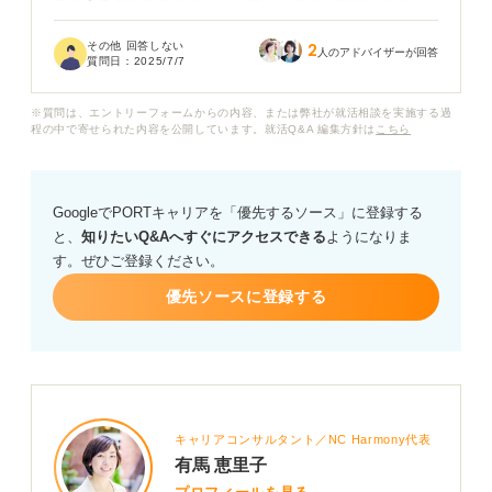
これまでの面接でもキャリアプランについて聞かれまし
たが、そのときもうまくイメージできなかったので、直
その他 回答しない
2
近の目標について触れて終わりました。
人のアドバイザーが回答
質問日：
2025/7/7
しかし最終面接では、より具体的で説得力のある回答が
※質問は、エントリーフォームからの内容、または弊社が就活相談を実施する過
求められると聞き、焦りを感じています。
程の中で寄せられた内容を公開しています。就活Q&A 編集方針は
こちら
面接で答えるキャリアプランとは、何をどの程度まで回
答すべきものなのでしょうか？ 自分のなかでイメージす
GoogleでPORTキャリアを「優先するソース」に登録する
ること自体できていないので、まずそこから教えていた
と、
知りたいQ&Aへすぐにアクセスできる
ようになりま
だけると嬉しいです。
す。ぜひご登録ください。
最終面接でも好印象を残せるキャリアプランの答え方
優先ソースに登録する
と、それを見つけるためのコツなどについて、アドバイ
スよろしくお願いします。
キャリアコンサルタント／NC Harmony代表
有馬 恵里子