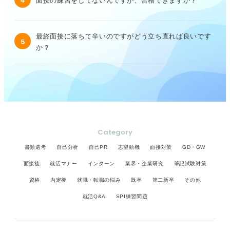
4
面接の練習をしてないんですが、合格できますか？
最終面接に落ちて辛いのですがどう立ち直れば良いです
5
か？
Category
書類選考
自己分析
自己PR
志望動機
面接対策
GD・GW
面接後
就活マナー
インターン
業界・企業研究
筆記試験対策
資格
内定後
就職・転職の悩み
既卒
第二新卒
その他
就活Q&A
SPI練習問題