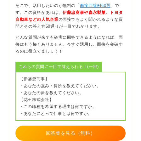
の理想を考えてみよう
そこで、活用したいのが無料の「
面接回答例60選
」で
す。この資料があれば、
伊藤忠商事や森永製菓、トヨタ
自動車などの人気企業
の面接でもよく聞かれるような質
もし仕事だけのキャリアプランが思い浮かばない場合
問とその答え方60通りが一目でわかります。
は、プライベートも含めた理想のライフプランから考え
てみるのも一つの手です。
どんな質問が来ても確実に回答できるようになれば、面
接はもう怖くありません。今すぐ活用し、面接を突破す
たとえば、将来の暮らし方から逆算することで、リモー
るのに役立てましょう！
トワークの必要性など、仕事選びの軸が見えてくること
があります。
これらの質問に一目で答えられる！(一部)
0
【伊藤忠商事】
・あなたの強み・長所を教えてください。
・あなたの夢を教えてください。
【花王株式会社】
・この職種を希望する理由は何ですか。
・あなたにとって仕事とは何ですか。
回答集を見る（無料）