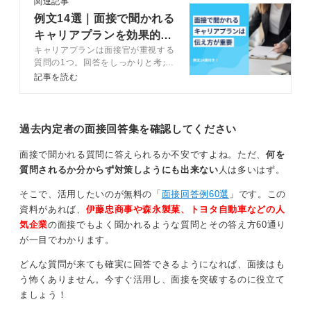
関連記事
0
例文14選｜面接で聞かれる
キャリアプランを効果的に
キャリアプランは面接官が重視する
伝えるコツ4選
質問の1つ。回答をしっかりと考え
ることで、入社後のミスマッチを避
記事を読む
けられるだけでなく、自分がやりた
い業務に配属される可能性が高くな
ります。この記事では、面接でキャ
リアプランについて聞かれた際の正
過去内定者の面接回答集を確認してください
しい答え方について、キャリアコン
サルタントのアドバイスを交えつつ
面接で聞かれる質問に答えられるか不安ですよね。ただ、
何を
解説します。
質問されるか分からず対策しようにも出来ない
人は多いはず。
そこで、活用したいのが無料の「
面接回答例60選
」です。この
資料があれば、
伊藤忠商事や森永製菓、トヨタ自動車などの人
気企業
の面接でもよく聞かれるような質問とその答え方60通り
が一目でわかります。
どんな質問が来ても確実に回答できるようになれば、面接はも
う怖くありません。今すぐ活用し、面接を突破するのに役立て
ましょう！