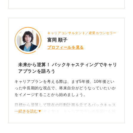
キャリアコンサルタント／産業カウンセラー
富岡 順子
プロフィールを見る
未来から逆算！ バックキャスティングでキャリ
アプランを語ろう
キャリアプランを考える際は、まず5年後、10年後とい
った中長期的な視点で、将来自分がどうなっていたいか
をイメージすることから始めましょう。
目標から逆算して現在の行動計画を立てるバックキャス
⋯続きを読む▼
ティングという考え方は、キャリアプランの策定にも役
立ちます。
具体的なツールとしては、
ジョブカード
のキャリアプラ