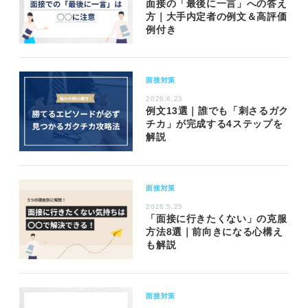
面接の「最後に一言」への答え
方｜大手内定者の例文＆高評価
例付き
面接対策
2026.6.23
例文13選｜誰でも「刺さるガク
チカ」が完成する4ステップを
解説
面接対策
2026.5.25
「面接に行きたくない」の克服
方法8選｜前向きになる心構え
も解説
面接対策