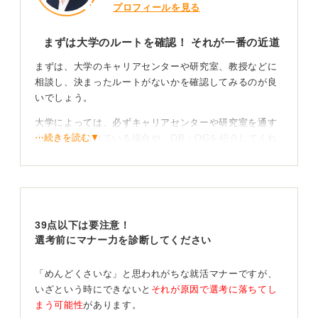
プロフィールを見る
まずは大学のルートを確認！ それが一番の近道
まずは、大学のキャリアセンターや研究室、教授などに
相談し、決まったルートがないかを確認してみるのが良
いでしょう。
大学によっては、必ずキャリアセンターや研究室を通す
⋯続きを読む▼
ように定められている場合や、OB・OGを紹介してくれ
る場合もあります。知り合いでなければ、まずは公式な
ルートを探すのがセオリーです。
ルートがなければ勇気を出して直接アタックしよう
39点以下は要注意！
そういったものがなければ、自分から直接応募先の企業
選考前にマナー力を診断してください
の人事部などに連絡し、丁寧にお願いしてみるのが一つ
の方法です。
「めんどくさいな」と思われがちな就活マナーですが、
いざという時にできないと
それが原因で選考に落ちてし
その際は「〇〇大学の〇〇ですが、〇〇職についてお話
まう可能性
があります。
を伺いたく、OBの方をご紹介いただけないでしょうか」