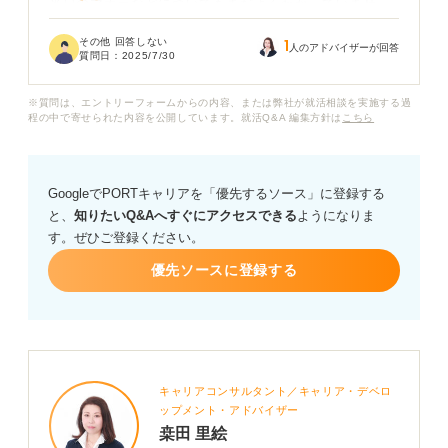
当日のマナーなどについてもまだよくわかっていませ
ん。ちなみに、申し込みの際には、どれくらい先の日程
その他 回答しない
1
を希望すれば良いでしょうか？
人のアドバイザーが回答
質問日：
2025/7/30
基本的なことから聞いてしまって申し訳ないですが、ア
※質問は、エントリーフォームからの内容、または弊社が就活相談を実施する過
ドバイスよろしくお願いします。
程の中で寄せられた内容を公開しています。就活Q&A 編集方針は
こちら
GoogleでPORTキャリアを「優先するソース」に登録する
と、
知りたいQ&Aへすぐにアクセスできる
ようになりま
す。ぜひご登録ください。
優先ソースに登録する
キャリアコンサルタント／キャリア・デベロ
ップメント・アドバイザー
桒田 里絵