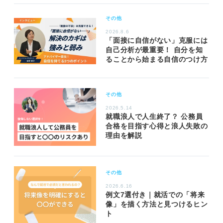
その他
2026.8.6
「面接に自信がない」克服には
自己分析が最重要！ 自分を知
ることから始まる自信のつけ方
その他
2026.5.14
就職浪人で人生終了？ 公務員
合格を目指す心得と浪人失敗の
理由を解説
その他
2026.6.16
例文7選付き｜就活での「将来
像」を描く方法と見つけるヒン
ト