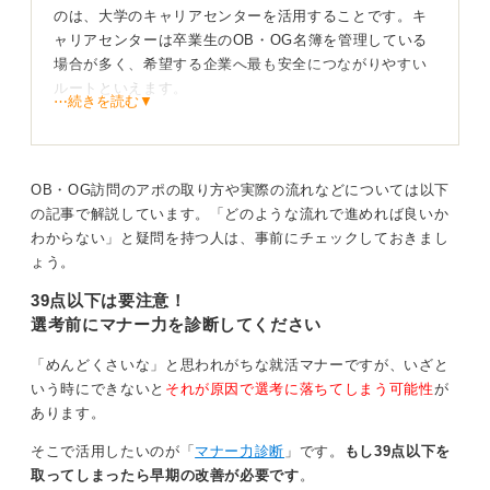
のは、大学のキャリアセンターを活用することです。キ
ャリアセンターは卒業生のOB・OG名簿を管理している
場合が多く、希望する企業へ最も安全につながりやすい
ルートといえます。
⋯続きを読む▼
まずはキャリアセンターに相談してみるのが、最初の一
歩としておすすめです。所属するサークルやゼミのつな
がり、あるいはアルバイト先の先輩といった個人的なネ
OB・OG訪問のアポの取り方や実際の流れなどについては以下
ットワークをたどる方法も有効です。
の記事で解説しています。「どのような流れで進めれば良いか
わからない」と疑問を持つ人は、事前にチェックしておきまし
申し込み後の配慮が鍵！ 感謝の気持ちを準備で示そ
ょう。
う
39点以下は要注意！
選考前にマナー力を診断してください
アポイントが取れたら、日程調整の段階から相手への配
慮を心掛けましょう。連絡した翌日などを候補にするの
「めんどくさいな」と思われがちな就活マナーですが、いざと
は避け、2〜3日後から1週間後など、相手が調整しやす
いう時にできないと
それが原因で選考に落ちてしまう可能性
が
いように幅を持たせた候補日を提示するのがマナーで
あります。
す。
そこで活用したいのが「
マナー力診断
」です。
もし39点以下を
また、OB訪問は相手の貴重な業務時間をいただくという
取ってしまったら早期の改善が必要です
。
意識を忘れてはいけません。