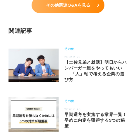
その他関連Q&Aを見る
関連記事
その他
2026.5.29
【土佐兄弟と就活】明日からハ
ンバーガー屋をやってもいい
──「人」軸で考える企業の選
び方
その他
2026.6.26
早期選考を実施する業界一覧！
早めに内定を獲得する5つの秘
策