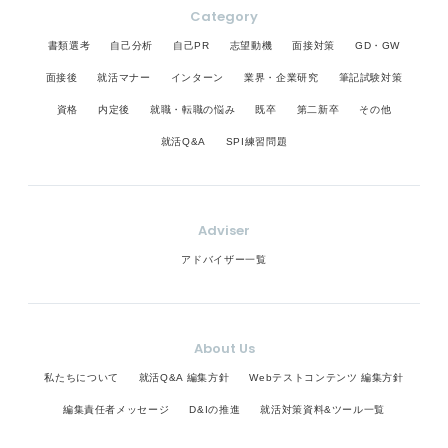
Category
書類選考
自己分析
自己PR
志望動機
面接対策
GD・GW
面接後
就活マナー
インターン
業界・企業研究
筆記試験対策
資格
内定後
就職・転職の悩み
既卒
第二新卒
その他
就活Q&A
SPI練習問題
Adviser
アドバイザー一覧
About Us
私たちについて
就活Q&A 編集方針
Webテストコンテンツ 編集方針
編集責任者メッセージ
D&Iの推進
就活対策資料&ツール一覧