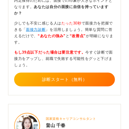
内定獲得のためには、面接での印象が大きなポイントと
れば、「たとえ本命でなくても、もし内定が出たら入社
なります。
あなたは自分の面接に自信を持っています
しても良いかな」と思えるくらいの企業を選ぶことをお
か？
すすめします。そうすることで、あなた自身も真剣に向
き合えますし、企業側にもあなたの熱意が伝わりやすく
少しでも不安に感じる人は
たった30秒
で面接力を把握で
なるはずです。
きる「
面接力診断
」を活用しましょう。簡単な質問に答
えるだけで、
“あなたの強み”
と
“改善点”
が明確になりま
全く入社する気がない企業だと、態度や言動の端々にそ
す。
の気持ちが出てしまい、企業側に悪い印象を与えてしま
う可能性があります。面接練習は、模擬面接やキャリア
もし39点以下だった場合は要注意です。
今すぐ診断で面
センターの活用など、リスクの少ない方法を優先して取
接力をアップし、就職で失敗する可能性をグッと下げま
り組むようにしましょう。
しょう。
1
診断スタート（無料）
国家資格キャリアコンサルタント
畠山 千春