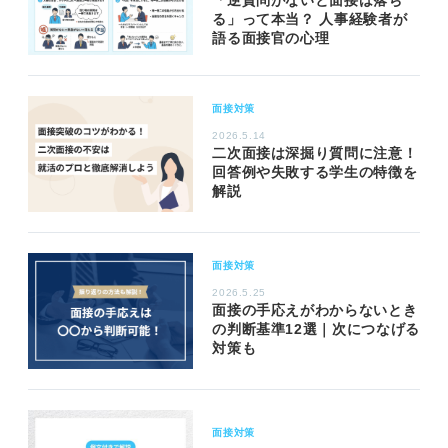
「逆質問がないと面接は落ち
る」って本当？ 人事経験者が
語る面接官の心理
面接対策
2026.5.14
二次面接は深掘り質問に注意！
回答例や失敗する学生の特徴を
解説
面接対策
2026.5.25
面接の手応えがわからないとき
の判断基準12選｜次につなげる
対策も
面接対策