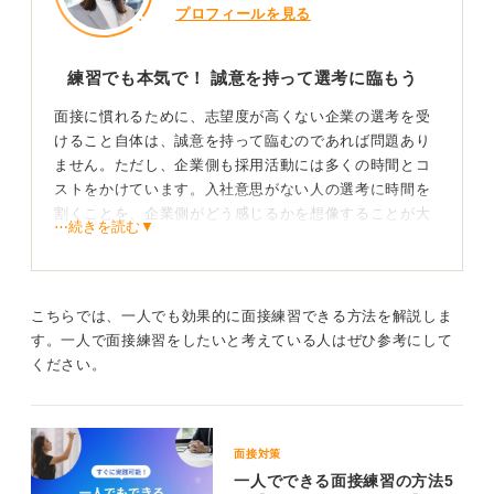
プロフィールを見る
練習でも本気で！ 誠意を持って選考に臨もう
面接に慣れるために、志望度が高くない企業の選考を受
けること自体は、誠意を持って臨むのであれば問題あり
ません。ただし、企業側も採用活動には多くの時間とコ
ストをかけています。入社意思がない人の選考に時間を
割くことを、企業側がどう感じるかを想像することが大
⋯続きを読む▼
切です。
練習として受ける側であっても、最低限のマナーは守り
ましょう。
こちらでは、一人でも効果的に面接練習できる方法を解説しま
す。一人で面接練習をしたいと考えている人はぜひ参考にして
思わぬ出会いが君を待つ！ 選択肢を広げよう
ください。
面白いことに、練習のつもりで受けた企業が、話を聞い
てみたら「実はすごく良い会社だった」と感じ、そのま
ま入社を決めた、というケースも少なくありません。練
面接対策
習企業だからといって手を抜くのではなく、本番のつも
一人でできる面接練習の方法5