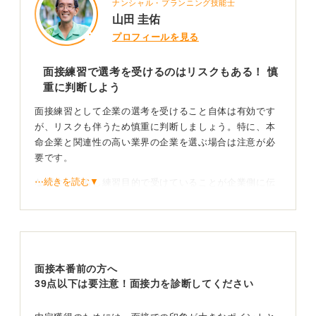
ナンシャル・プランニング技能士
山田 圭佑
プロフィールを見る
面接練習で選考を受けるのはリスクもある！ 慎
重に判断しよう
面接練習として企業の選考を受けること自体は有効です
が、リスクも伴うため慎重に判断しましょう。特に、本
命企業と関連性の高い業界の企業を選ぶ場合は注意が必
要です。
⋯続きを読む▼
なぜなら、もし練習目的で受けていることが企業側に伝
わってしまうと、その情報が業界内で広まり、本命企業
に悪影響を及ぼす可能性もゼロではないからです。「冷
やかしで来た」という悪い噂が流れてしまうと、あなた
の評価に響くこともあります。
面接本番前の方へ
「第二志望」くらいの本気度で臨もう！
39点以下は要注意！面接力を診断してください
ですから、もし面接練習のつもりで選考を受けるのであ