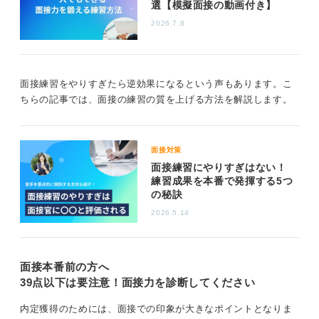
りでその企業のことを知り、真摯に向き合う姿勢が、最
選【模擬面接の動画付き】
終的にご自身の選択肢を広げることにつながるのです。
2026.7.8
どんな選考にも全力で取り組むことで、予期せぬ良い出
会いが生まれるかもしれません。
面接練習をやりすぎたら逆効果になるという声もあります。こ
0
ちらの記事では、面接の練習の質を上げる方法を解説します。
面接対策
面接練習にやりすぎはない！
練習成果を本番で発揮する5つ
の秘訣
2026.5.14
面接本番前の方へ
39点以下は要注意！面接力を診断してください
内定獲得のためには、面接での印象が大きなポイントとなりま