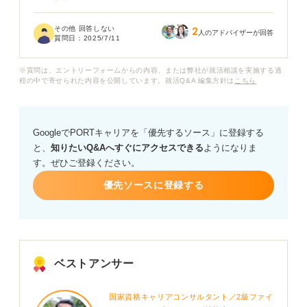
などを肌で感じることができると考えました。それに本
命企業の前に数をこなすことで、慣れて本番企業では実
その他 回答しない
2
力を発揮できるのではないかと思っています。
人のアドバイザーが回答
質問日：
2025/7/11
ただ、企業側からすると入るつもりもない学生に時間を
※質問は、エントリーフォームからの内容、または弊社が就活相談を実施する過
取られるのは迷惑な話ですよね......。
程の中で寄せられた内容を公開しています。就活Q&A 編集方針は
こちら
それとも、練習として受けている学生がいるということ
も一定承知のうえなのでしょうか。
GoogleでPORTキャリアを「優先するソース」に登録する
と、
知りたいQ&Aへすぐにアクセスできる
ようになりま
面接練習として実際の企業を受けるのはありなのか、ご
す。ぜひご登録ください。
意見をお願いします。
優先ソースに登録する
ベストアンサー
国家資格キャリアコンサルタント／2級ファイ