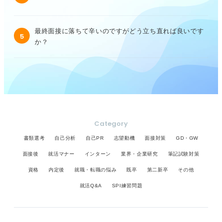
最終面接に落ちて辛いのですがどう立ち直れば良いです
5
か？
Category
書類選考
自己分析
自己PR
志望動機
面接対策
GD・GW
面接後
就活マナー
インターン
業界・企業研究
筆記試験対策
資格
内定後
就職・転職の悩み
既卒
第二新卒
その他
就活Q&A
SPI練習問題