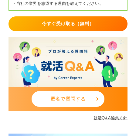
・当社の業界を志望する理由を教えてください。
このように、短所の自覚、具体的な失敗例、改善策、成
果という順番で話を構成することで、忘れっぽさという
短所を前向きにとらえ、それを克服するための行動力や
今すぐ受け取る（無料）
問題解決能力を効果的に伝えることができます。
さらに、こうした姿勢は、仕事においても重要なスキル
であり、面接官や採用担当者に対して「この人は自分の
課題をしっかりと認識し、自ら成長できる人材である」
という強い印象を残すことができます。
この流れを意識して話をまとめることで、短所を逆に自
己PRの材料として活用し、自分自身の魅力を最大限に引
き出すことができるでしょう。
こうしたアプローチは、面接だけでなく、日々の業務や
匿名で質問する
チームワークにおいても役立つ考え方です。
自分自身の短所を客観的に分析し、改善策を考え、それ
就活Q&A編集方針
を実行して成果を出すというプロセスは、社会人として
の成長に不可欠な要素です。