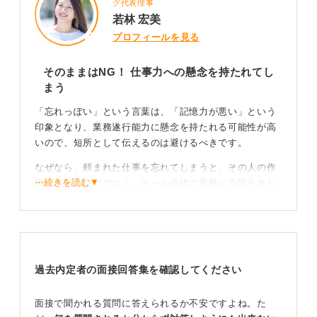
グ代表理事
若林 宏美
プロフィールを見る
そのままはNG！ 仕事力への懸念を持たれてし
まう
「忘れっぽい」という言葉は、「記憶力が悪い」という
印象となり、業務遂行能力に懸念を持たれる可能性が高
いので、短所として伝えるのは避けるべきです。
なぜなら、頼まれた仕事を忘れてしまうと、その人の作
⋯続きを読む▼
業が止まるだけでなく、チーム全体の業務に支障をきた
すからです。
性格的な問題ではなく、知能的な問題だと判断されてし
まうと、その時点で選考が終わってしまうリスクもあり
ます。
過去内定者の面接回答集を確認してください
具体的に言い換える！ 改善策をセットで伝えよう
面接で聞かれる質問に答えられるか不安ですよね。た