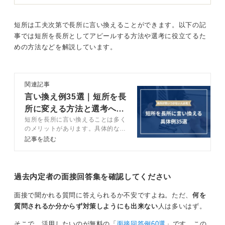
たとえば、日常業務やアルバイトで、口頭で伝えられた
指示や依頼をうっかり忘れてしまい、備品の発注漏れや
短所は工夫次第で長所に言い換えることができます。以下の記
連絡ミスなど、実際にトラブルになりかけた経験を具体
事では短所を長所としてアピールする方法や選考に役立てるた
的に述べると、説得力が増します。
めの方法などを解説しています。
このようなエピソードを挙げることで、単なる「忘れっ
ぽい人」という印象ではなく、「自分自身の課題を自覚
関連記事
し、改善に向けて積極的に取り組んでいる姿勢」を面接
言い換え例35選｜短所を長
官に伝えることができます。
所に変える方法と選考への
そのうえで、どのような対策を講じたのかを具体的に説
短所を長所に言い換えることは多く
役立て方を解説
明することが大切です。
のメリットがあります。具体的なメ
リットや言い換える方法などをキャ
記事を読む
たとえば、スマートフォンのタスク管理アプリを導入
リアコンサルタントが解説します。
し、毎日のToDoや進捗状況を記録・振り返る習慣を身に
短所を長所に言い換える例も紹介し
ているので、長所がわからない人は
つけたことや、毎朝5分間を使って前日の業務内容をチェ
参考にしましょう。
過去内定者の面接回答集を確認してください
ックリスト化し、抜け漏れがないか確認する工夫を加え
たことなどを挙げると良いでしょう。
面接で聞かれる質問に答えられるか不安ですよね。ただ、
何を
このような行動は、単にミスを防ぐだけでなく、業務の
質問されるか分からず対策しようにも出来ない
人は多いはず。
効率化や自己管理能力の向上にもつながります。
そこで、活用したいのが無料の「
面接回答例60選
」です。この