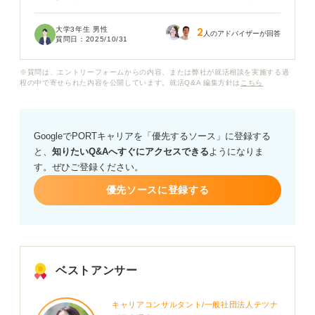
改善のためにメモを取るようにしたこともありますが、
大雑把なところもあるせいか、どこにメモしたかも忘れ
大学3年生 男性
2
てしまうことがあります。
人のアドバイザーが回答
質問日：
2025/10/31
面接で、忘れっぽい性格を短所として話したいのです
※質問は、エントリーフォームからの内容、または弊社が就活相談を実施する過
が、マイナス評価になりそうで正直不安です。短所なが
程の中で寄せられた内容を公開しています。就活Q&A 編集方針は
こちら
らもマイナスにとらえられすぎない伝え方はないでしょ
うか？ また、この短所の改善策としておすすめの方法が
あれば、それも知りたいです。
GoogleでPORTキャリアを「優先するソース」に登録する
と、
知りたいQ&Aへすぐにアクセスできる
ようになりま
アドバイスよろしくお願いします！
す。ぜひご登録ください。
優先ソースに登録する
ベストアンサー
キャリアコンサルタント/一般社団法人テツナ