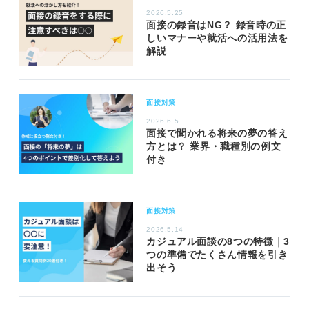
2026.5.25
面接の録音はNG？ 録音時の正
しいマナーや就活への活用法を
解説
面接対策
2026.6.5
面接で聞かれる将来の夢の答え
方とは？ 業界・職種別の例文
付き
面接対策
2026.5.14
カジュアル面談の8つの特徴｜3
つの準備でたくさん情報を引き
出そう