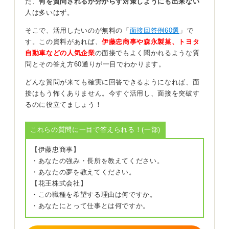
だ、
何を質問されるか分からず対策しようにも出来ない
そこで、「うっかりミスをしてしまうことがある」「マ
人は多いはず。
ルチタスクが苦手」「タスク管理が不得意」といった、
より具体的な表現に言い換えることをおすすめします。
そこで、活用したいのが無料の「
面接回答例60選
」で
す。この資料があれば、
伊藤忠商事や森永製菓、トヨタ
そうすることで改善策も明確になり、「メモの取り方を
自動車などの人気企業
の面接でもよく聞かれるような質
工夫している」「タスク管理用のメモ帳を一冊に決め、
問とその答え方60通りが一目でわかります。
必ずそこに書くようにしている」といった、具体的な改
善行動のエピソードにつなげやすくなります。
どんな質問が来ても確実に回答できるようになれば、面
接はもう怖くありません。今すぐ活用し、面接を突破す
短所は、改善の取り組みとセットで伝えるのが基本だと
るのに役立てましょう！
覚えておきましょう。
これらの質問に一目で答えられる！(一部)
1
【伊藤忠商事】
・あなたの強み・長所を教えてください。
・あなたの夢を教えてください。
【花王株式会社】
・この職種を希望する理由は何ですか。
・あなたにとって仕事とは何ですか。