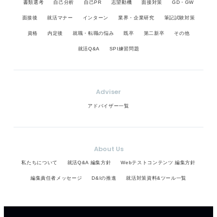
書類選考
自己分析
自己PR
志望動機
面接対策
GD・GW
面接後
就活マナー
インターン
業界・企業研究
筆記試験対策
資格
内定後
就職・転職の悩み
既卒
第二新卒
その他
就活Q&A
SPI練習問題
Adviser
アドバイザー一覧
About Us
私たちについて
就活Q&A 編集方針
Webテストコンテンツ 編集方針
編集責任者メッセージ
D&Iの推進
就活対策資料&ツール一覧