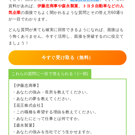
また、こうした習慣を継続することで、自分自身の成長
資料があれば、
伊藤忠商事や森永製菓、トヨタ自動車などの人
を実感できるだけでなく、周囲からも「情報共有がスム
気企業
の面接でもよく聞かれるような質問とその答え方60通り
ーズになった」、「連絡漏れが減った」といったポジテ
が一目でわかります。
ィブな評価を得られることがあります。
どんな質問が来ても確実に回答できるようになれば、面接はも
さらに、こうした取り組みの成果を具体的に示すこと
う怖くありません。今すぐ活用し、面接を突破するのに役立て
で、面接官の印象に残りやすくなります。
ましょう！
たとえば、「タスクの抜け漏れが大幅に減った」という
今すぐ受け取る（無料）
事実や、「チームメンバーからも『情報共有がスムーズ
になった』と実感している」といった周囲からの評価を
伝えることで、単なる短所の克服にとどまらず、チーム
これらの質問に一目で答えられる！(一部)
ワークやコミュニケーション能力の向上にもつながって
【伊藤忠商事】
いることをアピールできます。
・あなたの強み・長所を教えてください。
・あなたの夢を教えてください。
短所で自己PR！ 改善や成長を目指す姿勢を示そう
【花王株式会社】
・この職種を希望する理由を教えてください。
また、このような流れで話すことで、自分自身が計画・
・あなたにとって仕事とは何ですか。
実行・振り返り・改善を繰り返し、成長し続ける姿勢を
【森永製菓】
持っていること、つまりPDCAサイクルを意識した行動
・あなたの強みを当社でどう生かせますか。
ができていることを示すことができます。