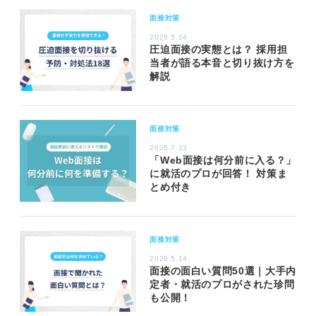
面接対策
2026.5.14
圧迫面接の実態とは？ 採用担
当者が語る本音と切り抜け方を
解説
面接対策
2026.7.23
「Web面接は何分前に入る？」
に就活のプロが回答！ 対策ま
とめ付き
面接対策
2026.5.14
面接の面白い質問50選｜大手内
定者・就活のプロがされた珍問
も公開！