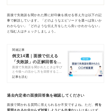
できたかを話すことができます。
事務職であれば、営業サポートにおける情報連携のミス
からトラブルになりそうだった経験をもとに、改善策を
面接で失敗談を聞かれた際に好印象を残せる答え方は以下の記
具体的に話すと良いでしょう。
事で解説しています。「どのようなエピソードを選べば良いか
わからない」「どのような伝え方をしたら良いかわからない」
大きさにかかわらず、自身の行動によって状況を良い方
と悩む人はチェックしましょう。
向に導いたエピソードを準備することが大切です。
関連記事
企業の意図を汲む！ 成長ストーリーとして伝えよう
例文14選｜面接で伝える
「失敗談」の正解回答を徹
面接で失敗談を聞かれたときは学び
底解説
と今後への活かし方を回答すること
企業が失敗談を聞く意図は、候補者の課題解決能力や改
が重要。一見マイナスイメージを与
記事を読む
善力、仕事への意欲を確かめるためです。
えかねない質問ですが、回答のコツ
を知れば好印象につながります。失
失敗から学び、次に活かす姿勢は、入社後も成長し続け
敗談の見つけ方や適切な伝え方をキ
ャリアコンサルタントが解説するの
てくれる人材であることの証明になります。
過去内定者の面接回答集を確認してください
で参考にしてください。
失敗経験がないということは、裏を返せば改善意欲がな
面接で聞かれる質問に答えられるか不安ですよね。ただ、
何を
いととらえられる可能性もあるため、何らかのエピソー
質問されるか分からず対策しようにも出来ない
人は多いはず。