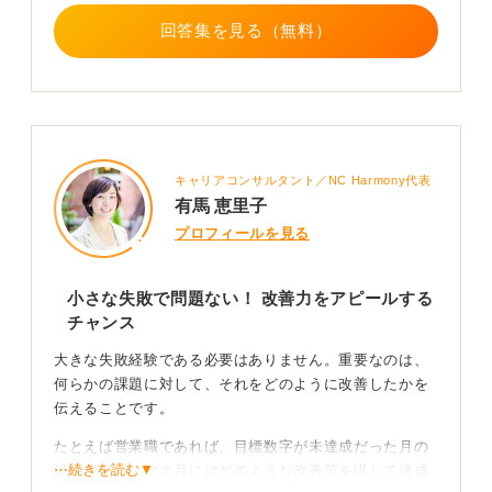
回答集を見る（無料）
キャリアコンサルタント／NC Harmony代表
有馬 恵里子
プロフィールを見る
小さな失敗で問題ない！ 改善力をアピールする
チャンス
大きな失敗経験である必要はありません。重要なのは、
何らかの課題に対して、それをどのように改善したかを
伝えることです。
たとえば営業職であれば、目標数字が未達成だった月の
⋯続きを読む▼
経験を挙げ、次の月にはどのような改善策を講じて達成