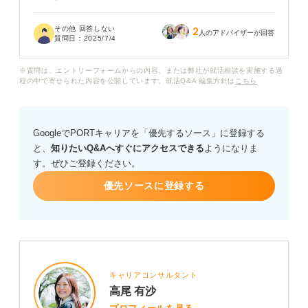
新卒の面接では、学業やアルバイトの経験から比較的答
えやすかったのですが、職務経験を重ねるうちに、日々
その他 回答しない
2
の業務のなかで大きな問題に発展するような大きな失敗
人のアドバイザーが回答
質問日：
2025/7/4
が思い浮かばないようになってしまいました……。
※質問は、エントリーフォームからの内容、または弊社が就活相談を実施する過
面接官はこの質問を通じて、どのような意図で応募者を
程の中で寄せられた内容を公開しています。就活Q&A 編集方針は
こちら
見ているのでしょうか？ 「失敗がない」と答えること
が、自己評価の甘さや課題解決力の欠如と受け取られな
いか不安です。
GoogleでPORTキャリアを「優先するソース」に登録する
と、
知りたいQ&Aへすぐにアクセスできる
ようになりま
質問の意図を正しく理解し、自分の強みを伝えられるよ
す。ぜひご登録ください。
うな答え方にするには、どのような工夫をすれば良いで
しょうか？
優先ソースに登録する
キャリアコンサルタント
高尾 有沙