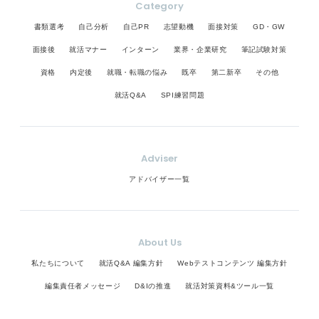
Category
書類選考
自己分析
自己PR
志望動機
面接対策
GD・GW
面接後
就活マナー
インターン
業界・企業研究
筆記試験対策
資格
内定後
就職・転職の悩み
既卒
第二新卒
その他
就活Q&A
SPI練習問題
Adviser
アドバイザー一覧
About Us
私たちについて
就活Q&A 編集方針
Webテストコンテンツ 編集方針
編集責任者メッセージ
D&Iの推進
就活対策資料&ツール一覧