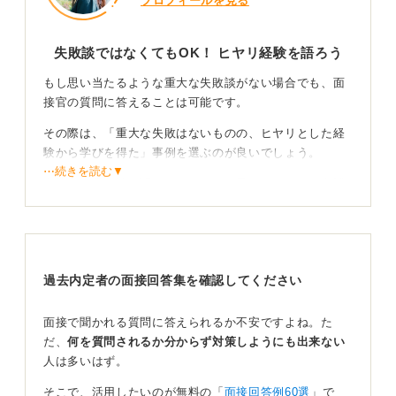
プロフィールを見る
失敗談ではなくてもOK！ ヒヤリ経験を語ろう
もし思い当たるような重大な失敗談がない場合でも、面
接官の質問に答えることは可能です。
その際は、「重大な失敗はないものの、ヒヤリとした経
験から学びを得た」事例を選ぶのが良いでしょう。
⋯続きを読む▼
面接官が失敗談を聞く狙いは、一つ目にリスクをどう認
識したか、二つ目に損失を最小限に抑えるための行動
力、そして三つ目にその経験から得た学びを次にどう活
かすかという再現性の3点を測るためです。
これに加えて、応募者の人となりや弱みを見るという側
過去内定者の面接回答集を確認してください
面もあります。
面接で聞かれる質問に答えられるか不安ですよね。た
だ、
何を質問されるか分からず対策しようにも出来ない
人は多いはず。
STAR法＋再発防止策が有効！ 挑戦と成長を示す人
になろう
そこで、活用したいのが無料の「
面接回答例60選
」で