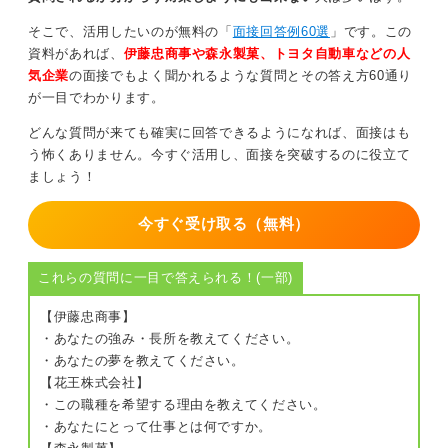
ドを通じて仕事への意欲を示しましょう。
そこで、活用したいのが無料の「
面接回答例60選
」です。この
失敗を語ることに臆せず、成長の糧としてポジティブに
資料があれば、
伊藤忠商事や森永製菓、トヨタ自動車などの人
話すことを心掛けてください。
気企業
の面接でもよく聞かれるような質問とその答え方60通り
が一目でわかります。
0
どんな質問が来ても確実に回答できるようになれば、面接はも
う怖くありません。今すぐ活用し、面接を突破するのに役立て
ましょう！
今すぐ受け取る（無料）
これらの質問に一目で答えられる！(一部)
【伊藤忠商事】
・あなたの強み・長所を教えてください。
・あなたの夢を教えてください。
【花王株式会社】
・この職種を希望する理由を教えてください。
・あなたにとって仕事とは何ですか。