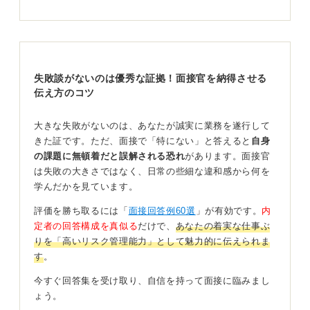
0
失敗談がないのは優秀な証拠！面接官を納得させる
伝え方のコツ
大きな失敗がないのは、あなたが誠実に業務を遂行して
きた証です。ただ、面接で「特にない」と答えると
自身
の課題に無頓着だと誤解される恐れ
があります。面接官
は失敗の大きさではなく、日常の些細な違和感から何を
学んだかを見ています。
評価を勝ち取るには「
面接回答例60選
」が有効です。
内
定者の回答構成を真似る
だけで、
あなたの着実な仕事ぶ
りを「高いリスク管理能力」として魅力的に伝えられま
す
。
今すぐ回答集を受け取り、自信を持って面接に臨みまし
ょう。