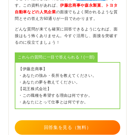
す。この資料があれば、
伊藤忠商事や森永製菓、トヨタ
自動車などの人気企業
の面接でもよく聞かれるような質
問とその答え方60通りが一目でわかります。
失敗談を語る際の回答は、STAR法に再発防止策を添え
るのが鉄板です。
どんな質問が来ても確実に回答できるようになれば、面
接はもう怖くありません。今すぐ活用し、面接を突破す
たとえば、Situationとして「案件の納期遅延が見えた」
るのに役立てましょう！
という状況を説明し、Taskとして「品質を落とさずスケ
ジュールを守る」という課題を提示します。
これらの質問に一目で答えられる！(一部)
次に、Actionとして「工数を可視化し週次レビューを提
案」といった具体的な行動を述べ、Resultとして「遅延0
【伊藤忠商事】
日で納品、次の案件から標準工程表を社内共有できた」
・あなたの強み・長所を教えてください。
という結果を伝えるのです。
・あなたの夢を教えてください。
【花王株式会社】
最後に「以後は○○で予防している」と現在の改善策を添
・この職種を希望する理由は何ですか。
えれば、あなたが困難な状況でも挑戦し、そこから学び
・あなたにとって仕事とは何ですか。
を得て成長し続ける人であることを伝えることができる
でしょう。
完璧な経験でなくても、課題解決へのプロセスと学びを
回答集を見る（無料）
示すことが重要です。