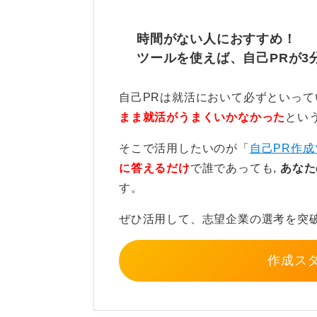
また、写真やイラストを入れて、パ
時間がない人におすすめ！
かイメージできるデザインを心掛け
ツールを使えば、自己PRが3
ベースはPREP法！ 視覚で
自己PRは就活において必ずといっ
まま就活がうまくいかなかった
とい
構成についてはこれが正解というも
そこで活用したいのが「
自己PR作成
しかし、口頭や文章での自己PRはP
に答えるだけ
で誰であっても,
あなた
この構成からスタートするのが取り
す。
キーワードや、自分の強みを先に持
ぜひ活用して、志望企業の選考を突
理にさせて、その後に強みを説明す
う。
作成ス
なんと言ってもパワポを使える利点
てもらうことで共感を得ることがで