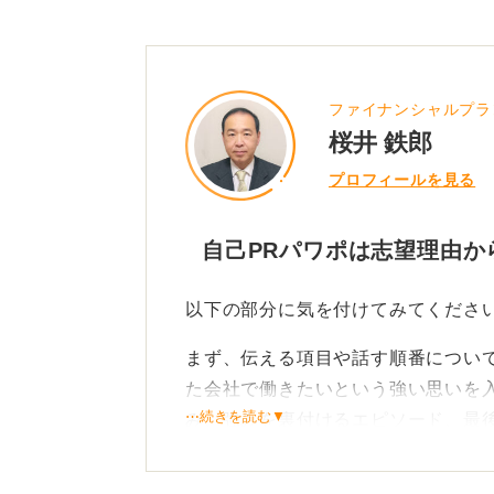
慣れてきたらPREPの順番を入れ替
てきますので、相手にどう印象付け
ファイナンシャルプラ
0
桜井 鉄郎
プロフィールを見る
自己PRパワポは志望理由か
以下の部分に気を付けてみてくださ
まず、伝える項目や話す順番につい
た会社で働きたいという強い思いを
⋯続きを読む▼
み、強みを裏付けるエピソード、最
し、会社に貢献できるかという流れ