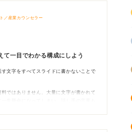
ト／産業カウンセラー
えて一目でわかる構成にしよう
話す文字をすべてスライドに書かないことで
資料ではありません。大量に文字が書かれて
に一生懸命になってしまい、話し手の言葉も
したいことは自分の言葉で説明していくスタ