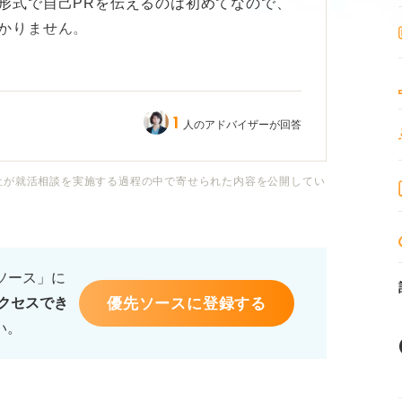
形式で自己PRを伝えるのは初めてなので、
かりません。
のが適切なのでしょうか？ パワーポイント
けたほうが良いのかなど、具体的な構成につ
1
人のアドバイザーが回答
いです。
に気をつけておいたほうが良い部分などがあ
社が就活相談を実施する過程の中で寄せられた内容を公開してい
。よろしくお願いします。
るソース」に
優先ソースに登録する
クセスでき
い。