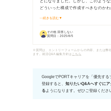
とになりました。しかし、このような
どういった構成で作成すべきなのかわ
⋯続きを読む▼
伝える項目や話す順番などはどうする
で伝える項目と口で説明する項目を分
その他 回答しない
いてアドバイスしていただけると嬉し
質問日：
2025/8/5
また、パワーポイントで発表する最中
※質問は、エントリーフォームからの内容、または弊
ます。就活Q&A 編集方針は
こちら
れば、それについても教えてください
GoogleでPORTキャリアを「優先す
登録すると、
知りたいQ&Aへすぐにア
る
ようになります。ぜひご登録くださ