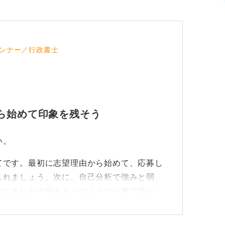
えてみるのもありです。受ける印象が変わっ
たいか戦略を立ててみてください。
ンナー／行政書士
ら始めて印象を残そう
い。
てです。最初に志望理由から始めて、応募し
入れましょう。次に、自己分析で強みと弱
後にあなたの強みをどのように仕事で活か
にしましょう。