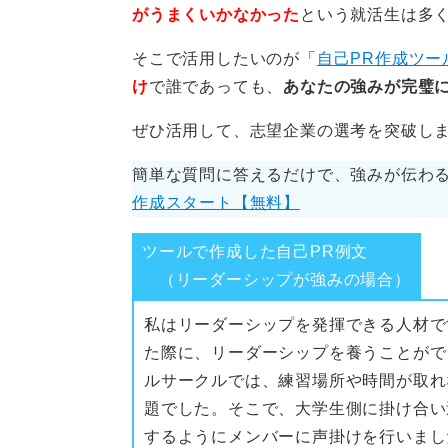
まずは、発表時間を守ることです。
がうまくいかなかった
という就活生は多
と時間にルーズ、決められた時期ま
そこで活用したいのが「
自己PR作成ツー
れがあります。制限時間の10秒ぐら
け
で誰であっても、
あなたの強みが完璧に
そして、早口にならないよう気を付
ぜひ活用して、志望企業の選考を突破し
がちですが、早すぎると発表内容が
まうので注意しましょう。
簡単な質問に答えるだけで、強みが伝わる
作成スタート【無料】
0
ツールで作成した自己PR例文
（リーダーシップが強みの場合）
私はリーダーシップを発揮できる人材で
た際に、リーダーシップを養うことがで
ルサークルでは、練習場所や時間が取れ
題でした。そこで、大学生側に掛け合い
するようにメンバーに声掛けを行いまし