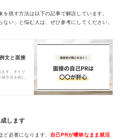
などの自己紹介は、最初に口頭で説明しまし
象を残す方法は以下の記事で解説しています。
らない」と悩む人は、ぜひ参考にしてください。
を伝えます。ここで、あなたがこの会社で働
志望理由をパワポの冒頭に持ってくることで
しましょう。
い時間厳守でゆっくりと発表しよう
の例文と面接
れます。キャリ
しましょう。たとえば、スライドに疑問文だ
作成方法を例文
し、他の学生と
ましょう。スライドに箇条書きの文だけを載
ね。
読み取りづらく、圧迫感を覚えます。結果と
残らないリスクがあります。
完成します
つけておいたほうが良い部分があります。
ほど必要になります。
自己PRが曖昧なまま就活