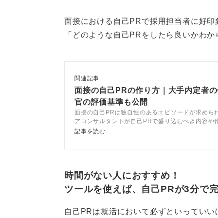
具体的な構成として、氏名、学校名
ょう。
面接における自己PRで採用担当者に好印
「どのような自己PRをしたら良いかわか
自己紹介の後、スライドで志望理由
きたいという強い思いを訴えます。
採用担当者に強烈なインパクトを残
関連記事
文字量を抑えたスライドを使
面接の自己PRの作り方｜大手内定者
官の評価基準も公開
面接の自己PRは独自性のあるエピソードが求めら
1つのスライドには文字数を少なく
アコンサルタントが自己PRで盛り込むべき内容や
と解説。記事を参考に独自性のある自己PRを作成
けを載せ、次のページで答えを書き
記事を読む
差別化して面接を突破しましょう。
せて内容を口で説明すると良いです
また、文字数が多くなると面接官は
時間がない人におすすめ！
して、あなたの伝えたい内容が頭に
ツールを使えば、自己PRが3分で
また、パワポで発表する最中に気を
自己PRは就活において必ずといっていい