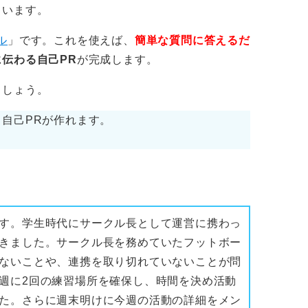
決められた時間を超えても発表が終わらない
くいます。
でに仕事を終えられない人間と判断される恐
ル
」です。これを使えば、
簡単な質問に答えるだ
いまでには発表を終わらせましょう。
伝わる自己PR
が完成します。
けること。緊張するとどうしても早口になり
ましょう。
良くても採用担当者が聞き取れなくなってし
自己PRが作れます。
す。学生時代にサークル長として運営に携わっ
きました。サークル長を務めていたフットボー
ないことや、連携を取り切れていないことが問
週に2回の練習場所を確保し、時間を決め活動
た。さらに週末明けに今週の活動の詳細をメン