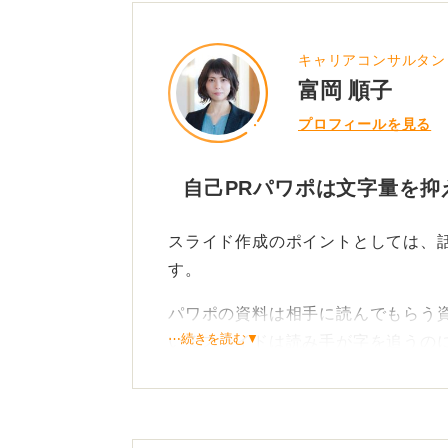
キャリアコンサルタン
富岡 順子
プロフィールを見る
自己PRパワポは文字量を抑
スライド作成のポイントとしては、
す。
パワポの資料は相手に読んでもらう
⋯続きを読む▼
いるスライドは読み手が字を追うの
頭に入ってきません。
文章ではなく箇条書きにする、説明
ンスが良いです。