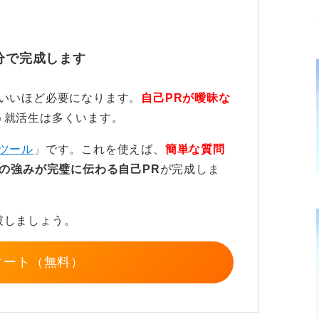
ッと見たところでどんなことが書いてあるの
てください。
分で完成します
惹き付けてストーリーを話そう
ていいほど必要になります。
自己PRが曖昧な
う就活生は多くいます。
のはありません。
ツール
」です。これを使えば、
簡単な質問
REP法で構成することが多いので、まずは
の強みが完璧に伝わる自己PR
が完成しま
組みやすいでしょう。
ってきて、それについて聞きたいなという心
破しましょう。
る具体的なストーリーを語っていきましょ
タート（無料）
は写真や動画を組み込める点です。実際に見
きます。