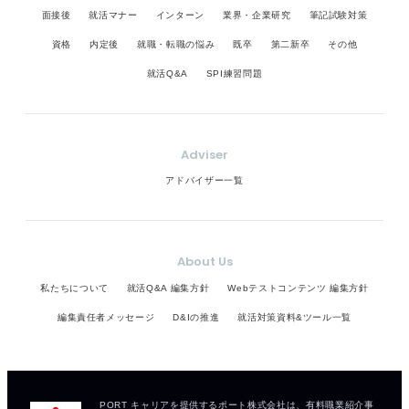
面接後
就活マナー
インターン
業界・企業研究
筆記試験対策
資格
内定後
就職・転職の悩み
既卒
第二新卒
その他
就活Q&A
SPI練習問題
Adviser
アドバイザー一覧
About Us
私たちについて
就活Q&A 編集方針
Webテストコンテンツ 編集方針
編集責任者メッセージ
D&Iの推進
就活対策資料&ツール一覧