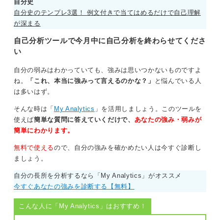
自分史
自分史のテンプレ3選！ 例文付きで当てはめるだけで自己理解
が深まる
自分なりのエピソードが出てくれば問題ない！ 背
自己分析ツールで今月中に自己分析を終わらせてくださ
景・理由を考えていこう
い
自分の弱みはわかっていても、強みは思いつかないものですよ
ね。
「これ、本当に強みって言えるのかな？」
と悩んでいる人
したがって、自分の自己PRの最初のラベリングの部分
は多いはず。
は、多少かぶるのは当たり前です。自分なりのエピソー
そんな時は「
My Analytics
」を活用しましょう。このツールを
ドがそこで出てくれば問題ありません。
使えば
簡単な質問に答えていくだけで、
あなたの強み・弱みが
たとえば、「呪術廻戦が好き」という人はたくさんいる
簡単にわかります。
でしょう。しかし、好きな理由やポイントは人それぞれ
無料で使える
ので、自分の強みを確かめたい人は今すぐ診断し
ではありませんか？
ましょう。
「キャラクターが好き」という人もいれば、「ストーリ
自分の長所を分析するなら「My Analytics」がオススメ
ーが好き」「絵柄が好き」という人もいるでしょう。そ
今すぐあなたの強みを診断する【無料】
れがその人らしさなのです。
こんな人に「My Analytics」はおすすめ！
「呪術廻戦が好き」とほかの人もいっているからといっ
て、「自分なんて……」とはなりませんよね。その理由