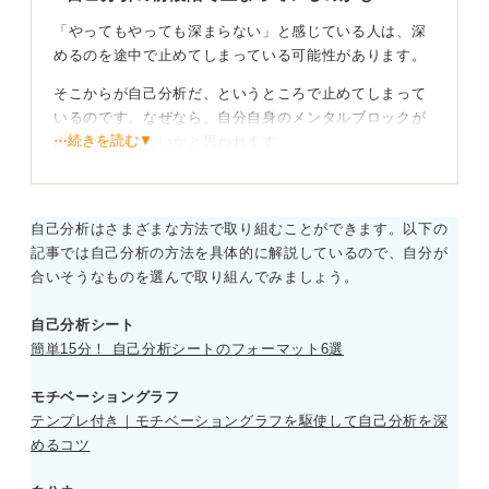
「やってもやっても深まらない」と感じている人は、深
めるのを途中で止めてしまっている可能性があります。
そこからが自己分析だ、というところで止めてしまって
いるのです。なぜなら、自分自身のメンタルブロックが
⋯続きを読む▼
あるからではないかと思われます。
「しっくりこない」「誰でもいえることじゃない」と思
ってしまうことで、そこからさらに一段深く掘り下げる
はずなのに、そこで止めているからモヤモヤしているの
自己分析はさまざまな方法で取り組むことができます。以下の
かもしれません。
記事では自己分析の方法を具体的に解説しているので、自分が
合いそうなものを選んで取り組んでみましょう。
たとえば、「粘り強い」「チャレンジ精神がある」とい
った抽象的な表現は、ほかの人とかぶることが多いで
自己分析シート
す。
簡単15分！ 自己分析シートのフォーマット6選
コミュニケーション能力がある、フットワークが軽いと
モチベーショングラフ
いったものも同様です。
テンプレ付き｜モチベーショングラフを駆使して自己分析を深
しかし、「誰でもいえることじゃない」というのは、そ
めるコツ
うかもしれません。そこにまつわるエピソードこそが、
その人らしさなのです。