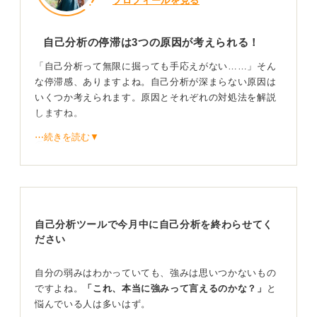
プロフィールを見る
自己分析の停滞は3つの原因が考えられる！
「自己分析って無限に掘っても手応えがない……」そん
な停滞感、ありますよね。自己分析が深まらない原因は
いくつか考えられます。原因とそれぞれの対処法を解説
しますね。
⋯続きを読む▼
①材料不足
そもそも分析のための材料が少ないのかもしれません。
ノートにまとめる、人に話を聞いてもらうなど、整理方
法を工夫しましょう。
自己分析ツールで今月中に自己分析を終わらせてく
まず小中高大それぞれで起きた出来事を列挙し、そのな
ださい
かでおこなった努力、感じた挫折・喜び・学びなどを時
系列でメモし、事実を増やしましょう。
自分の弱みはわかっていても、強みは思いつかないもの
ですよね。
「これ、本当に強みって言えるのかな？」
と
モチベーショングラフ形式でまとめると、自分がどのよ
悩んでいる人は多いはず。
うに感情が動いたのかを可視化できます。