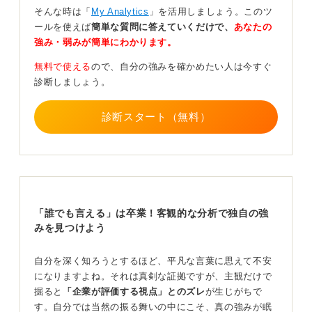
そんな時は「
My Analytics
」を活用しましょう。このツ
うまく過去を思い出せないときは、日記や写真、SNS、
ールを使えば
簡単な質問に答えていくだけで、
あなたの
メールなどを見返してみると良いでしょう。
強み・弱みが簡単にわかります。
②他者視点欠如
無料で使える
ので、自分の強みを確かめたい人は今すぐ
診断しましょう。
客観的なフィードバックが不足しているなどの他者視点
が不足している場合も、自己分析が止まりがちです。
診断スタート（無料）
友人や家族など、そのエピソードを知る人と話をして
「どんな強みがあるか」「どんな特性があるか」を聞い
てみましょう。話を聞いてもらうだけでも効果的です。
③深掘り不足
「誰でも言える」は卒業！客観的な分析で独自の強
みを見つけよう
具体的な経験が自己PRに結びつくポイントが見えない場
合、企業が重視する論理・協働・主体性・継続力・創造
自分を深く知ろうとするほど、平凡な言葉に思えて不安
性の5軸で経験を再分類すると、自信を持てる強みが言語
になりますよね。それは真剣な証拠ですが、主観だけで
化されやすくなります。
掘ると
「企業が評価する視点」とのズレ
が生じがちで
しっくりこないときは、志望する会社の求める人物像に
す。自分では当然の振る舞いの中にこそ、真の強みが眠