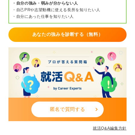
・自分の強み・弱みが分からない人
やエピソードで、その人らしさを出すものです。
・自己PRや志望動機に使える長所を知りたい人
ですから、そこで自己分析を止めてしまわないでくださ
・自分にあった仕事を知りたい人
い。ちゃんと理由を考えていけば、自分らしさが出ま
す。
あなたの強みを診断する（無料）
0
匿名で質問する
就活Q&A編集方針