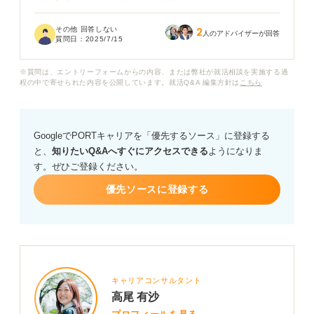
自答してみてはいますが、その内容がしっくりこなかっ
たり、「それって誰でも言えることじゃない？」と思っ
その他 回答しない
2
てしまったりします。
人のアドバイザーが回答
質問日：
2025/7/15
やってもやっても深まらない感じで、正直モヤモヤして
※質問は、エントリーフォームからの内容、または弊社が就活相談を実施する過
います。
程の中で寄せられた内容を公開しています。就活Q&A 編集方針は
こちら
自己分析がうまくできないときには、どんな原因が考え
られるのでしょうか？ 自分を深く理解するための視点
GoogleでPORTキャリアを「優先するソース」に登録する
や、詰まったときの解決法があれば教えてください。
と、
知りたいQ&Aへすぐにアクセスできる
ようになりま
す。ぜひご登録ください。
優先ソースに登録する
キャリアコンサルタント
高尾 有沙