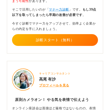
まう可能性
があります。
思いがちですが、発言者の裏で事務局がチェックしてい
そこで活用したいのが「
マナー力診断
」です。
もし39点
ることも想定されるでしょう。
以下を取ってしまったら早期の改善が必要です
。
もしカメラオフにしないとどうしても画面が固まってし
今すぐ診断でマナー力をアップさせて、効率よく企業か
まうなど、やむをえない場合には、事前に一言伝えまし
らの内定を手に入れましょう。
ょう。
事情を伝えて、カメラオフで参加をしても問題ないか確
診断スタート（無料）
認したうえで、参加中はチャットでの質問や質疑応答で
発言するなど、主体的に参加していることを印象として
残すことが大事です。
とはいえ、今後のためにも、可能であれば通信環境を整
えてカメラオンで参加する方が良いといえます。
キャリアコンサルタント
高尾 有沙
0
プロフィールを見る
原則カメラオン！ やる気を表情で伝えよう
オンライン座談会は面接ほど厳格ではないものの、表情