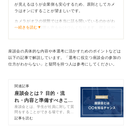
が見えるほうが企業側も安心するため、原則としてカメ
ラはオンにすることが望ましいです。
カメラがオフの状態では本当に話を聞いているのかがわ
⋯続きを読む▼
かりにくく、周囲も声をかけづらくなります。何よりや
る気が伝わりにくいというデメリットが大きいです。
ただし、通信不安がある場合は、いくつかの対策を講じ
ることでマイナスイメージを打ち消せます。
座談会の具体的な内容や本選考に活かすためのポイントなどは
以下の記事で解説しています。「選考に役立つ座談会の参加の
仕方がわからない」と疑問を持つ人は参考にしてください。
カメラオフでも声で表情を届ける意識が大事！
たとえば、前日までにメールで通信安定のためカメラオ
フ参加の可否を相談し、開会直後にも簡潔に事情を説明
関連記事
します。
座談会とは？ 目的・流
れ・内容と準備すべきこと
さらに、チャットなどでこまめに応答することに加え、
座談会とは、学生が社員に対して質
を解説
声量やあいづちを普段の1.2倍にして存在感を補完すると
問をすることができる場です。良い
いった三段構えでマイナスを打ち消しましょう。
情報を得るために、質問力を磨きま
記事を読む
しょう。座談会の特徴や目的、質問
顔や表情が映らない分、声で表情を届ける意識が大切で
の準備の仕方などをキャリアコンサ
す。