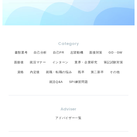
Category
書類選考
自己分析
自己PR
志望動機
面接対策
GD・GW
面接後
就活マナー
インターン
業界・企業研究
筆記試験対策
資格
内定後
就職・転職の悩み
既卒
第二新卒
その他
就活Q&A
SPI練習問題
Adviser
アドバイザー一覧