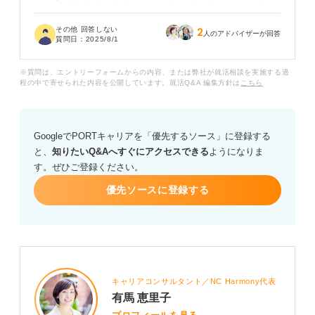
ただ、ほかの就活生がカメラをオンにしていたら、自分
だけがカメラオフだと「やる気がない」と思われてしま
その他 回答しない
2
うのではと心配です。座談会は面接ではないとはいえ、
人のアドバイザーが回答
質問日：
2025/8/1
印象にかかわりそうで迷っています。
※質問は、エントリーフォームからの内容、または弊社が就活相談を実施する過
オンラインの座談会でカメラをオフにするのは、マナー
程の中で寄せられた内容を公開しています。就活Q&A 編集方針は
こちら
として問題があるのでしょうか？ 具体的にどの程度その
後の選考などに影響があるのか気になります。
GoogleでPORTキャリアを「優先するソース」に登録する
また、もしやむを得ずカメラオフにする場合、事前に一
と、
知りたいQ&Aへすぐにアクセスできる
ようになりま
言伝えたほうが良い場合はその対応方法も含めて教えて
す。ぜひご登録ください。
いただけると嬉しいです。
優先ソースに登録する
キャリアコンサルタント／NC Harmony代表
有馬 恵里子