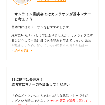
プロフィールを見る
オンライン座談会ではカメラオンが基本マナー
と考えよう
基本的にはカメラオンをおすすめします。
絶対にNGというわけではありませんが、カメラオフにす
るとどうしても受け身である印象を与えてしまい、反応
が見えないため、聞いていない印象すら与えかねませ
⋯続きを読む▼
ん。
オフがバレることも……リアクションで好印象を残すこ
とが大切
その後の選考に影響を及ぼすわけではないものの、その
場でのアピールのタイミングを失います。
39点以下は要注意！
選考前にマナー力を診断してください
企業側としてはカメラオンにしている参加者に目がいく
ため、発言をしなくても頷きながら話を聴いているだけ
「めんどくさいな」と思われがちな就活マナーですが、
で好印象を与えることができます。
いざという時にできないと
それが原因で選考に落ちてし
また、大人数だからカメラオフにしても気づかれないと