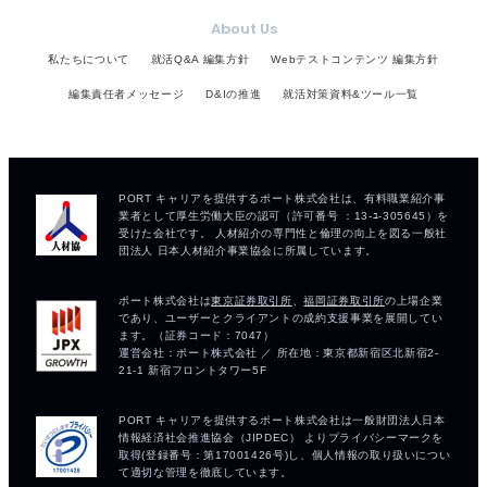
About Us
私たちについて
就活Q&A 編集方針
Webテストコンテンツ 編集方針
編集責任者メッセージ
D&Iの推進
就活対策資料&ツール一覧