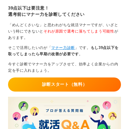
ルタントと解説します。この記事を
読めば座談会をより有意義なものに
39点以下は要注意！
今後もオンラインでの選考はあると思うので、カメラオ
できますよ。
選考前にマナー力を診断してください
フにせずにできる通信環境を構築することを強く推奨し
ます。
「めんどくさいな」と思われがちな就活マナーですが、いざと
いう時にできないと
それが原因で選考に落ちてしまう可能性
が
0
あります。
そこで活用したいのが「
マナー力診断
」です。
もし39点以下を
取ってしまったら早期の改善が必要です
。
今すぐ診断でマナー力をアップさせて、効率よく企業からの内
定を手に入れましょう。
診断スタート（無料）