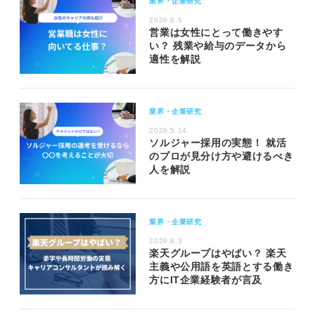
業界・企業研究
2026.8.5
営業は女性にとって働きやす
い？ 残業や給与のデータから
適性を解説
業界・企業研究
2026.5.14
ソルジャー採用の実態！ 就活
のプロが見分け方や避けるべき
人を解説
業界・企業研究
2026.8.3
楽天グループはやばい？ 楽天
主義や公用語を英語とする働き
方にIT企業経験者が言及