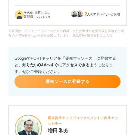
ニュースなどを見ると、半導体不足や地政学リスクな
ど、不安になる情報も目にする一方で、AIやEVといった
その他 回答しない
2
新しい技術の発展には不可欠な存在だと感じています。
人のアドバイザーが回答
質問日：
2025/9/5
この業界は今後も成長していくのでしょうか？ 就職先と
※質問は、エントリーフォームからの内容、または弊社が就活相談を実施する過
して、どのような企業に注目すれば良いか、また、今か
程の中で寄せられた内容を公開しています。就活Q&A 編集方針は
こちら
らどのような準備をしておけば良いか、具体的なアドバ
イスをお願いします。
GoogleでPORTキャリアを「優先するソース」に登録する
と、
知りたいQ&Aへすぐにアクセスできる
ようになりま
す。ぜひご登録ください。
優先ソースに登録する
国家資格キャリアコンサルタント／産業カウ
ンセラー
増田 和芳