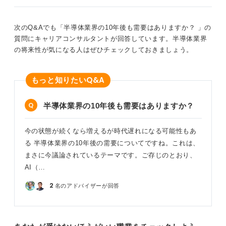
特に理系の研究職などを志望する場合は、学生のうちに
半導体の製造プロセスに関する基礎知識や、Pythonを用
次のQ&Aでも「半導体業界の10年後も需要はありますか？ 」の
いたデータ解析のスキルを学んでおくと、選考の場で他
質問にキャリアコンサルタントが回答しています。半導体業界
の候補者との差別化につながります。
の将来性が気になる人はぜひチェックしておきましょう。
0
Q&A
もっと知りたい
半導体業界の10年後も需要はありますか？
今の状態が続くなら増えるが時代遅れになる可能性もあ
る 半導体業界の10年後の需要についてですね。これは、
まさに今議論されているテーマです。ご存じのとおり、
AI（…
2
名のアドバイザーが回答