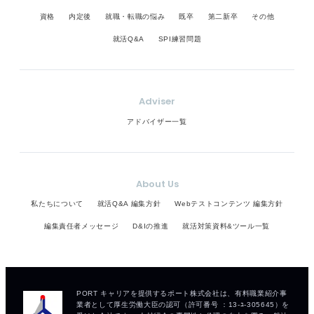
資格
内定後
就職・転職の悩み
既卒
第二新卒
その他
就活Q&A
SPI練習問題
Adviser
アドバイザー一覧
About Us
私たちについて
就活Q&A 編集方針
Webテストコンテンツ 編集方針
編集責任者メッセージ
D&Iの推進
就活対策資料&ツール一覧