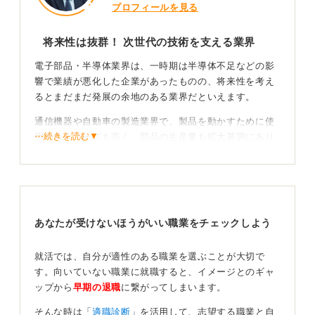
プロフィールを見る
将来性は抜群！ 次世代の技術を支える業界
電子部品・半導体業界は、一時期は半導体不足などの影
響で業績が悪化した企業があったものの、将来性を考え
るとまだまだ発展の余地のある業界だといえます。
通信機器や自動車の製造業界で、製品を動かすために使
⋯続きを読む▼
用されるニーズも高く、部品の生産量も拡大基調にあり
ます。
また、次世代の社会を支えていくAI（人工知能）やEV、
自動運転システム、IoTなどの導入にも不可欠で、将来性
がある業界です。
あなたが受けないほうがいい職業をチェックしよう
近年は、外資系企業が日本に進出して大きな工場を建設
するなど、世界的にも成長の期待が大きい市場になって
就活では、自分が適性のある職業を選ぶことが大切で
いるといえます。
す。向いていない職業に就職すると、イメージとのギャ
ップから
早期の退職
に繋がってしまいます。
リスクも直視して最新の業界動向を追おう！
そんな時は「
適職診断
」を活用して、志望する職業と自