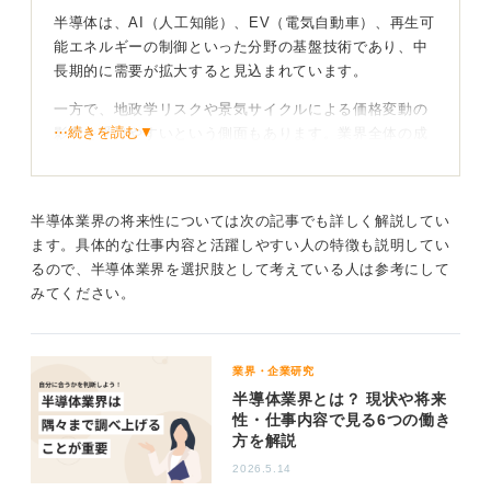
半導体は、AI（人工知能）、EV（電気自動車）、再生可
能エネルギーの制御といった分野の基盤技術であり、中
長期的に需要が拡大すると見込まれています。
一方で、地政学リスクや景気サイクルによる価格変動の
⋯続きを読む▼
影響を受けやすいという側面もあります。業界全体の成
長性だけでなく、個々の企業が持つリスク耐性にも目を
向けることが重要です。
半導体業界の将来性については次の記事でも詳しく解説してい
3つの指標で安定企業を見極めることが重要！
ます。具体的な仕事内容と活躍しやすい人の特徴も説明してい
るので、半導体業界を選択肢として考えている人は参考にして
この業界で企業を選ぶ際の基準は、以下の3つです。
みてください。
①特定の技術に依存しない分散された技術ポートフォリ
オを持っているか
②製造装置や材料といったより川上の領域で強みを持っ
業界・企業研究
ているか
半導体業界とは？ 現状や将来
性・仕事内容で見る6つの働き
③そして研究開発への投資比率が高いか
方を解説
これらの指標に着目すると、企業の安定性を測ることが
2026.5.14
できます。