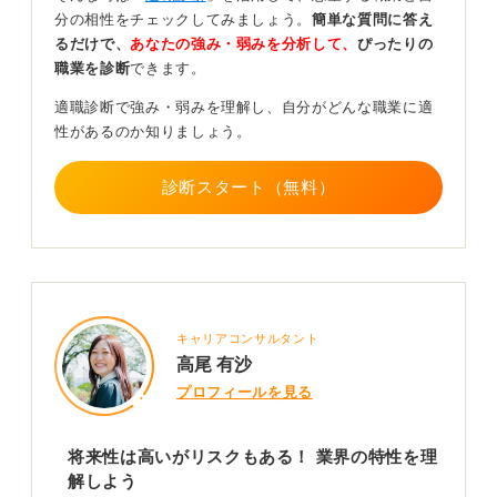
分の相性をチェックしてみましょう。
簡単な質問に答え
ただ、近年発生した半導体不足の影響もまだ残っている
るだけで、
あなたの強み・弱みを分析して、
ぴったりの
ため、何の心配もないとは言い切れません。まだまだ収
職業を診断
できます。
まる気配をみせない世界の紛争による地政学リスクも予
断を許さないでしょう。
適職診断で強み・弱みを理解し、自分がどんな職業に適
性があるのか知りましょう。
外部環境の変化にさらされている業界ではありますが、
その状況に左右されることなく、電子部品・半導体業界
でなぜ働きたいのか、何を成し遂げたいのか、改めてよ
診断スタート（無料）
く考える必要があります。
業界を取り巻く変化が激しいので、常に最新の動向を把
握したうえで、準備を進めていきましょう。
0
キャリアコンサルタント
高尾 有沙
プロフィールを見る
将来性は高いがリスクもある！ 業界の特性を理
解しよう