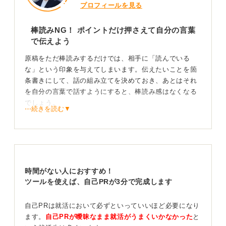
プロフィールを見る
棒読みNG！ ポイントだけ押さえて自分の言葉
で伝えよう
原稿をただ棒読みするだけでは、相手に「読んでいる
な」という印象を与えてしまいます。伝えたいことを箇
条書きにして、話の組み立てを決めておき、あとはそれ
を自分の言葉で話すようにすると、棒読み感はなくなる
でしょう。
⋯続きを読む▼
丸暗記しているということは、必ず面接官に伝わってし
まいます。頭のなかに自分が書いた箇条書きを想像しな
がら話すという練習を事前にしておくのも一つの方法で
す。
時間がない人におすすめ！
普段よりも高いトーンで・目を見ながら・間を置い
ツールを使えば、自己PRが3分で完成します
て話そう
自己PRは就活において必ずといっていいほど必要になり
声のトーンは、自身が思っているよりもワントーン、ツ
ます。
自己PRが曖昧なまま就活がうまくいかなかった
と
ートーンくらい意識的に上げて話したほうが良いでしょ