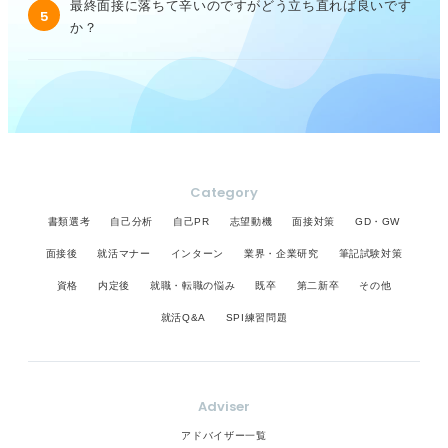
最終面接に落ちて辛いのですがどう立ち直れば良いです
5
か？
Category
書類選考
自己分析
自己PR
志望動機
面接対策
GD・GW
面接後
就活マナー
インターン
業界・企業研究
筆記試験対策
資格
内定後
就職・転職の悩み
既卒
第二新卒
その他
就活Q&A
SPI練習問題
Adviser
アドバイザー一覧