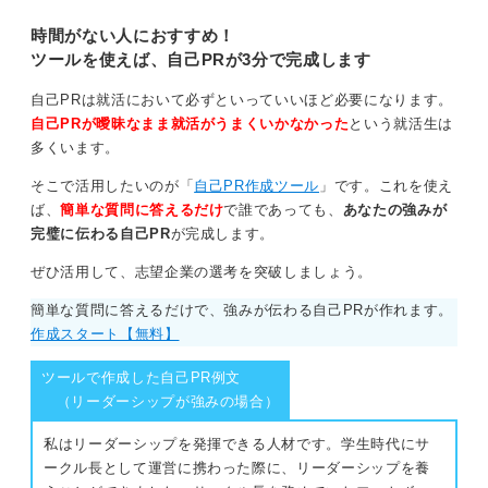
を作成し、他の学生と差別化して面
います。
接を突破しましょう。
時間がない人におすすめ！
ツールを使えば、自己PRが3分で完成します
心を込め抑揚をつけて伝えるべし！ 模擬面接もおす
すめ
自己PRは就活において必ずといっていいほど必要になります。
自己PRが曖昧なまま就活がうまくいかなかった
という就活生は
相談者さんが書いているように、面接官は応募書類に書
多くいます。
いてあるものをそのまま読み上げて欲しいわけではあり
ません。心を込めて抑揚をつけながら伝えることで好印
そこで活用したいのが「
自己PR作成ツール
」です。これを使え
象を与えることができると思います。
ば、
簡単な質問に答えるだけ
で誰であっても、
あなたの強みが
完璧に伝わる自己PR
が完成します。
自主練習だけではなく、面接官や他の学生さんの雰囲気
に飲み込まれないためにも、模擬面接などを活用した練
ぜひ活用して、志望企業の選考を突破しましょう。
習をおすすめします。ぜひ強みや熱意が伝わるような話
簡単な質問に答えるだけで、強みが伝わる自己PRが作れます。
し方を意識してください。
作成スタート【無料】
0
ツールで作成した自己PR例文
（リーダーシップが強みの場合）
私はリーダーシップを発揮できる人材です。学生時代にサ
ークル長として運営に携わった際に、リーダーシップを養