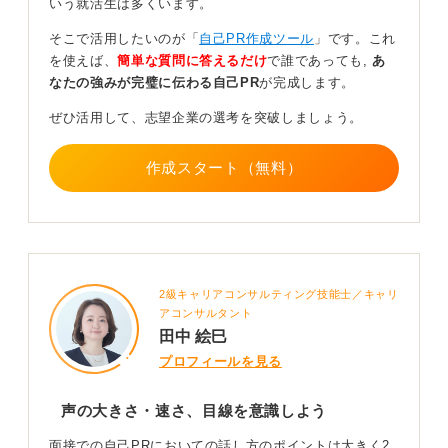
いう就活生は多くいます。
う。意外と普段話しているときの声やトーンは低めなの
で、意識的に上げると伝わりやすくなります。
そこで活用したいのが「
自己PR作成ツール
」です。これ
を使えば、
簡単な質問に答えるだけ
で誰であっても,
あ
話す速さも、緊張すると早くなってしまいがちなので、
なたの強みが完璧に伝わる自己PR
が完成します。
一呼吸置くことを意識してください。視線に関しては、
面接官が複数いる場合は、順番に目を合わせながらあい
ぜひ活用して、志望企業の選考を突破しましょう。
づちを打つように話すと、全員に伝えようとしている雰
囲気が伝わるでしょう。
作成スタート（無料）
もし面接官が1対1の場合は、ずっと相手の目を見ている
と相手が委縮してしまう可能性があるので、時々視線を
ずらすなど、バランスを取りながら臨むのが良いと思い
ます。
2級キャリアコンサルティング技能士／キャリ
0
アコンサルタント
田中 絵巳
プロフィールを見る
声の大きさ・速さ、目線を意識しよう
面接での自己PRにおいての話し方のポイントは大きく2