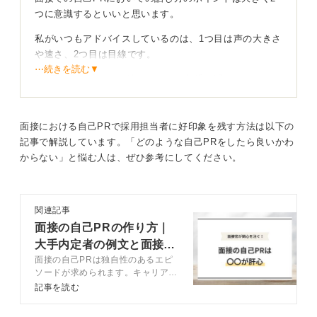
つに意識するといいと思います。
私がいつもアドバイスしているのは、1つ目は声の大きさ
や速さ、2つ目は目線です。
⋯続きを読む▼
1つ目の声の大きさや速さですが、相手が聞きやすいスピ
ードで話せるように意識することがポイントです。緊張
すると速くなる人が多いので、ゆっくりを意識して練習
することをおすすめします。
面接における自己PRで採用担当者に好印象を残す方法は以下の
記事で解説しています。「どのような自己PRをしたら良いかわ
声の大きさは、個人によって大きさが違うので、他者か
からない」と悩む人は、ぜひ参考にしてください。
らのフィードバックを受けると適する声のボリュームが
わかると思います。
また、語尾が小さくなると自信がない印象を与えてしま
関連記事
う可能性があるので、最後まではっきりと言い切ること
面接の自己PRの作り方｜
も大切です。
大手内定者の例文と面接官
面接の自己PRは独自性のあるエピ
の評価基準も公開
2つ目の目線は、面接官の目を見ながら話すことがポイン
ソードが求められます。キャリアコ
トです。目が合わないのは印象が悪くなってしまいま
ンサルタントが自己PRで盛り込む
記事を読む
す。目を見ることが苦手な人もいますが、その場合はお
べき内容や作成方法を例文と解説。
でこやあごなど、顔を見ることは意識できるといいと思
記事を参考に独自性のある自己PR