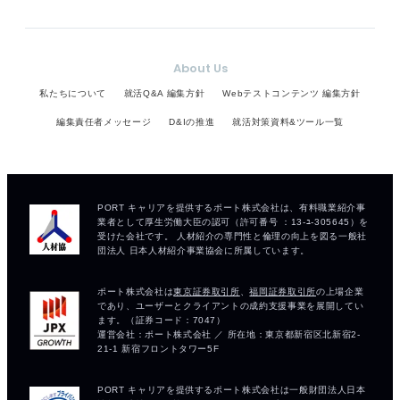
About Us
私たちについて
就活Q&A 編集方針
Webテストコンテンツ 編集方針
編集責任者メッセージ
D&Iの推進
就活対策資料&ツール一覧