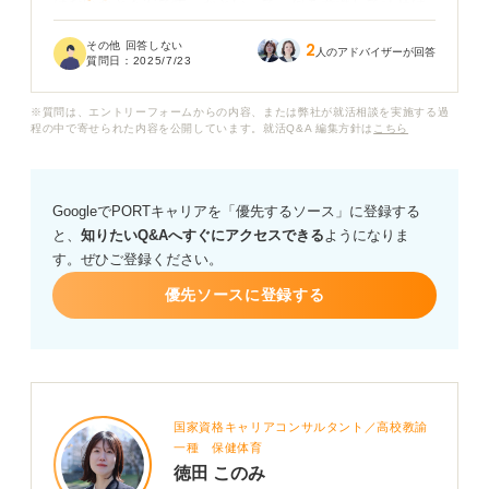
はないかと不安です。かといって、何を意識して話せば
良いのかもよくわかりません。面接で自己PRをする際、
その他 回答しない
2
具体的にどのような話し方を心がければ、自分の強みや
人のアドバイザーが回答
質問日：
2025/7/23
熱意を効果的に伝えられるでしょうか？
※質問は、エントリーフォームからの内容、または弊社が就活相談を実施する過
声のトーンや速さ、視線、ジェスチャーなど、話し方の
程の中で寄せられた内容を公開しています。就活Q&A 編集方針は
こちら
ポイントや、面接官に好印象を与えるためのコツがあれ
ば教えてください。
GoogleでPORTキャリアを「優先するソース」に登録する
と、
知りたいQ&Aへすぐにアクセスできる
ようになりま
す。ぜひご登録ください。
優先ソースに登録する
国家資格キャリアコンサルタント／高校教諭
一種 保健体育
徳田 このみ