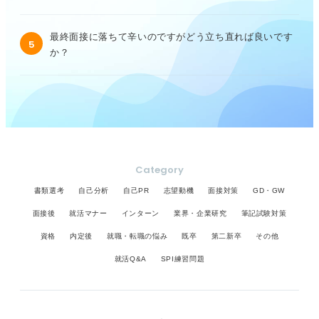
最終面接に落ちて辛いのですがどう立ち直れば良いです
5
か？
Category
書類選考
自己分析
自己PR
志望動機
面接対策
GD・GW
面接後
就活マナー
インターン
業界・企業研究
筆記試験対策
資格
内定後
就職・転職の悩み
既卒
第二新卒
その他
就活Q&A
SPI練習問題