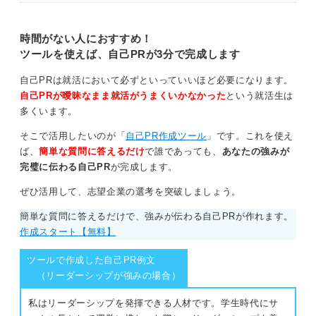
を交えてキャリアコンサルタントと
まずは自由に文章を書き出し、あとから不要な部分を削
解説します。入社後を見据えた内容
を伝えるカギにしてください。
って規定の文字数に収める方法がおすすめです。
時間がない人におすすめ！
ツールを使えば、自己PRが3分で完成します
文章の密度が上がると漢字の割合が増え、視覚的にも
「情報量が多そう」「丁寧に読まなきゃ」と感じてもら
自己PRは就活において必ずといっていいほど必要になります。
いやすくなります。
自己PRが曖昧なまま就活がうまくいかなかった
という就活生は
多くいます。
0
そこで活用したいのが「
自己PR作成ツール
」です。これを使え
ば、
簡単な質問に答えるだけ
で誰であっても、
あなたの強みが
完璧に伝わる自己PR
が完成します。
ぜひ活用して、志望企業の選考を突破しましょう。
簡単な質問に答えるだけで、強みが伝わる自己PRが作れます。
作成スタート【無料】
ツールで作成した自己PR例文
（リーダーシップが強みの場合）
私はリーダーシップを発揮できる人材です。学生時代にサ