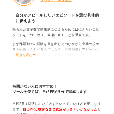
プロフィールを見る
自分がアピールしたいエピソードを選び具体的
に伝えよう
限られた文字数で効果的に伝えるためには伝えたいエピ
ソードを一つに絞り、簡潔に書くことが重要です。
まず部活動での経験を書き出しそのなかから企業の求め
る人物像に合わせるのではなく、自身が最もアピールし
⋯続きを読む▼
たい、想いの強いエピソードを一つ選びましょう。
その方がより熱意が伝わります。
得たこと・活かしたいことを明確にしよう
時間がない人におすすめ！
ツールを使えば、自己PRが3分で完成します
次にそのエピソードについて「何を得たのか」「どのよ
うに貢献したのか」という要点を明確にしましょう。
自己PRは就活において必ずといっていいほど必要になり
ます。
自己PRが曖昧なまま就活がうまくいかなかった
と
全ての経緯を詳細に書こうとせず、読み手がわかりやす