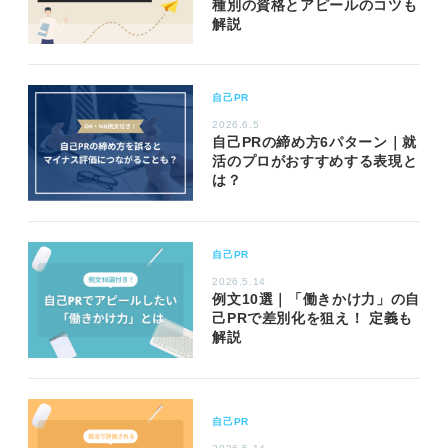
種別の資格とアピールのコツも
解説
自己PR
2026.6.5
自己PRの締め方6パターン｜就
活のプロがおすすめする表現と
は？
自己PR
2026.5.14
例文10選｜「働きかけ力」の自
己PRで差別化を狙え！ 定義も
解説
自己PR