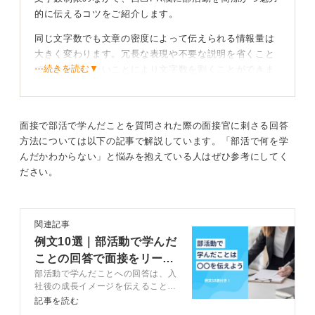
的に伝えるコツをご紹介します。
同じ文字数でも文章の密度によって伝えられる情報量は
大きく変わります。冗長な表現や不要な説明を省くこと
⋯続きを読む▼
で、一番伝えたいことにより文字数を割くことができま
す。
面接で部活で学んだことを質問された際の面接官に刺さる回答
方法については以下の記事で解説しています。「部活で何を学
無駄を削って強みにフォーカスすれば印象が深まる
んだかわからない」と悩みを抱えている人はぜひ参考にしてく
ださい。
たとえば「私は大学時代、〇〇部に所属していました。
そこで培った私の強みは△△力です。」（37文字）
→「私の強みは〇〇部で培った△△力です。」（18文
字）「練習の進め方について、1年生と2年生の間で話し
関連記事
合いがまとまらないことがありました。」（41文字）
例文10選｜部活動で学んだ
→「部員間のもめごと」（8文字）
ことの回答で面接をリード
部活動で学んだことへの回答は、入
するコツ
このように、文章をぎゅっと凝縮することで、空いた文
社後の成長イメージを伝えることが
字数により伝えるべき自分の強みを深く書くことができ
重要です。部活動で学んだことを伝
記事を読む
ます。
える構成や伝える際のコツを、例文