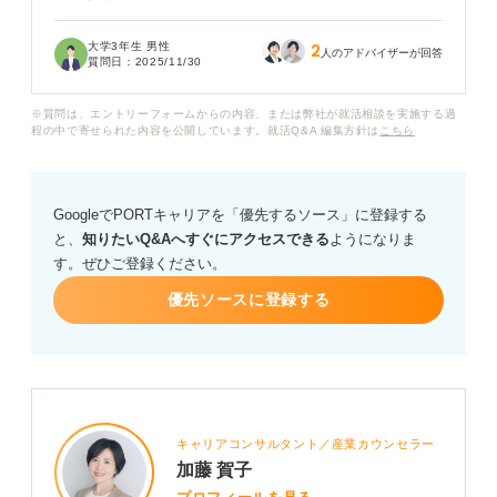
部活動で得た経験や学びをどのように自己PRに落とし込
めば、企業の方に自分の強みが伝わるでしょうか？
大学3年生 男性
2
人のアドバイザーが回答
質問日：
2025/11/30
また文字数に制限がある中で部活動のエピソードを簡潔
に、かつ魅力的にまとめるためのコツがあれば教えてい
※質問は、エントリーフォームからの内容、または弊社が就活相談を実施する過
ただきたいです。
程の中で寄せられた内容を公開しています。就活Q&A 編集方針は
こちら
履歴書の自己PR欄で部活動経験を最大限に活かすため
の、具体的なアドバイスをお願いします。
GoogleでPORTキャリアを「優先するソース」に登録する
と、
知りたいQ&Aへすぐにアクセスできる
ようになりま
す。ぜひご登録ください。
優先ソースに登録する
キャリアコンサルタント／産業カウンセラー
加藤 賀子