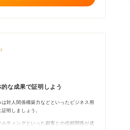
て、積極的に人とかかわることの重要性を
うストーリーも有効です。
けでなくチームメンバーとの連携においても
る要素の一つです。
ト
交えながら積極的にアピールし、あなたの強
体的な成果で証明しよう
みは対人関係構築力などといったビジネス用
に証明しましょう。
サルティングといった顧客との信頼関係が成