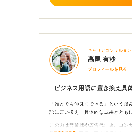
す。
「人見知りだったが○○の経験を通し
学んだ」といった、自身の変化を伴
コミュニケーション能力は対顧客だ
不可欠であり、採用側が最も重視す
キャリアコンサルタン
高尾 有沙
自信があるのであれば具体的な例を
プロフィールを見る
みを最大限に活かしましょう。
ビジネス用語に置き換え具
0
「誰とでも仲良くできる」という強
語に言い換え、具体的な成果ととも
この力は営業職や広告代理店、コン