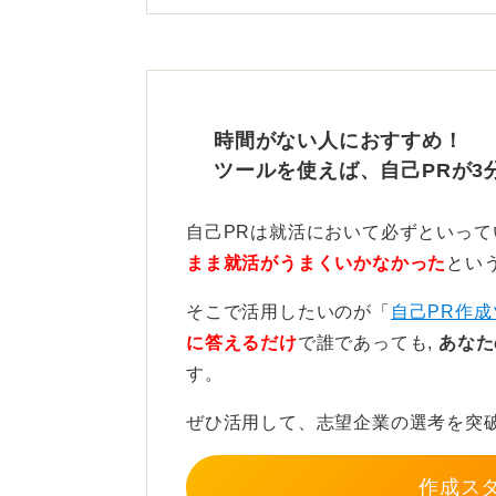
面接中に緊張して目も合わせられな
ため、この強みをアピールする際に
意識してください。
時間がない人におすすめ！
また面接会場での振る舞いや面接官
ツールを使えば、自己PRが3
なたのコミュニケーション能力を示
自己PRは就活において必ずといっ
まま就活がうまくいかなかった
とい
学びや成果のある具体的なエ
そこで活用したいのが「
自己PR作成
に答えるだけ
で誰であっても,
あなた
自己PRの内容においては、誰とで
す。
ピソードを準備することが重要です
ぜひ活用して、志望企業の選考を突
たとえば単に「友達が多い」という
ジェクトで多様な背景を持つ人々と
作成ス
に語ることで、あなたの関係構築力