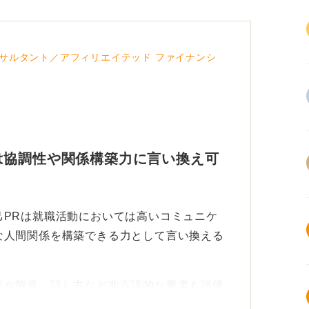
サルタント／アフィリエイテッド ファイナンシ
は協調性や関係構築力に言い換え可
己PRは就職活動においては高いコミュニケ
な人間関係を構築できる力として言い換える
情や態度、話し方など非言語的な要素も評価