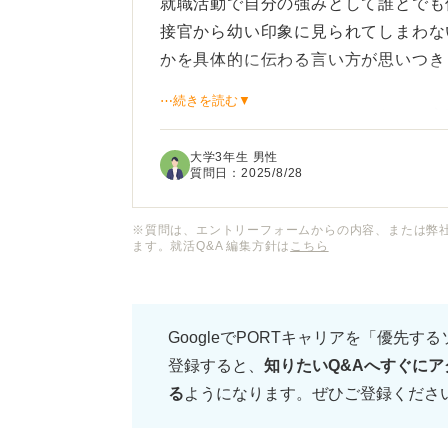
就職活動で自分の強みとして誰とでも
接官から幼い印象に見られてしまわな
かを具体的に伝わる言い方が思いつき
⋯続きを読む▼
もっとビジネスシーンにふさわしい言
が、どのような表現が良いでしょうか
大学3年生 男性
質問日：
2025/8/28
ただ単に「人見知りしません」という
なメリットになるのかを伝えたいです
※質問は、エントリーフォームからの内容、または弊
ます。就活Q&A 編集方針は
こちら
の円滑なコミュニケーション能力など
たいです。
GoogleでPORTキャリアを「優先す
「誰とでも仲良くなる」という強みを
登録すると、
知りたいQ&Aへすぐにア
場の雰囲気を良くしてくれそうだ」と
る
ようになります。ぜひご登録くださ
アピール方法についてアドバイスをお