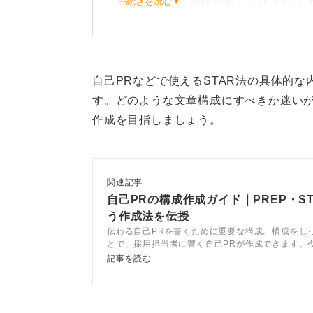
⋯続きを読む▼
果に直結する職種で高く評価されま
エピソードの例として学園祭の実行
し、計画遅延を解消した経験などを
自己PRなどで使えるSTAR法の具体的
す。どのような文章構成にすべきか迷い
組織への貢献性を伝える言い
作成を目指しましょう。
企業では多様なチームと連携する社
アップやメーカーの営業職などで求
関連記事
自己PRの構成作成ガイド｜PREP・S
そのためただ仲が良いだけでなく、
う作成法を伝授
語ることであなたの評価を高めるこ
伝わる自己PRを書くために重要な構成。構成をし
とで、採用担当者に響く自己PRが作成できます。
結びに「入社後も部門の垣根を越え
み立て方からエピソードの書き方、さらに自己PR
記事を読む
コツまで幅広く解説しています。最後には例文も豊
油として貢献します」などと伝える
います。
キルとして伝わりますよ。