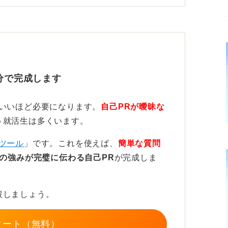
いようではアピールとの矛盾が生じてしまう
は落ち着いて常に相手の目を見て話すことを
以外のスタッフや就活生とのやり取りも、あ
分で完成します
す機会といえます。
ていいほど必要になります。
自己PRが曖昧な
う就活生は多くいます。
ピソードで真の強みを語ろう
ツール
」です。これを使えば、
簡単な質問
の強みが完璧に伝わる自己PR
が完成しま
も仲良くなれることの根拠となる具体的なエ
。
破しましょう。
話だけでなくボランティア活動やチームプロ
協力し、困難を乗り越えた経験などを具体的
タート（無料）
や協調性が真の強みであることが伝わりま