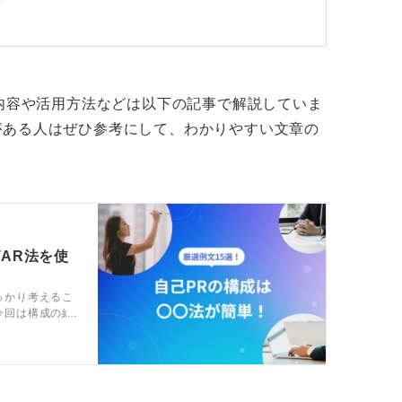
す。
委員として意見が対立する班の要望を調整
語ると説得力が増すのでおすすめです。
な内容や活用方法などは以下の記事で解説していま
がある人はぜひ参考にして、わかりやすい文章の
換えをしよう
内での調整力も重要で、これは特にスタート
められます。
TAR法を使
その関係性を活かして課題を解決した経験を
とが可能です。
っかり考えるこ
今回は構成の組
て協働し、プロジェクトを円滑に進める潤滑
を魅力的にする
富に紹介して
ことで、あなたの強みが成熟したビジネスス