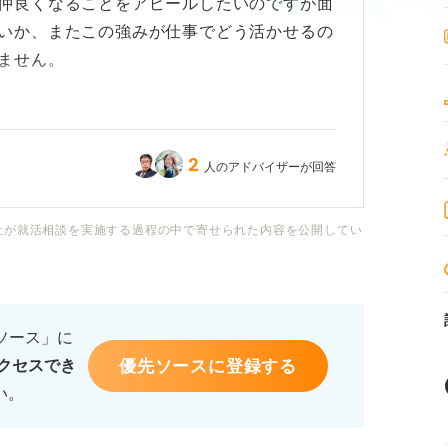
仲良くなることをアピールしたいのですが面
いか、またこの強みが仕事でどう活かせるの
ません。
葉でこの強みを効果的に言い換えたいのです
？
2
人のアドバイザーが回答
だけでなく、それが仕事をする上でどのよう
。たとえば新しい環境への適応力やチームで
社が就活相談を実施する過程の中で寄せられた内容を公開してい
、具体的にアピールできる側面があれば知り
るソース」に
最大限に活かして、企業の方に「この人は職
優先ソースに登録する
クセスでき
思ってもらえるような、具体的な言い換えや
い。
願いします。