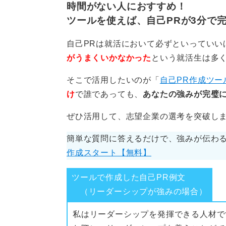
時間がない人におすすめ！
ツールを使えば、自己PRが3分で
0
自己PRは就活において必ずといっていい
がうまくいかなかった
という就活生は多
そこで活用したいのが「
自己PR作成ツー
け
で誰であっても、
あなたの強みが完璧に
ぜひ活用して、志望企業の選考を突破し
簡単な質問に答えるだけで、強みが伝わる
作成スタート【無料】
ツールで作成した自己PR例文
（リーダーシップが強みの場合）
私はリーダーシップを発揮できる人材で