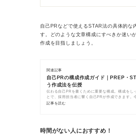
あなたが会社にどう貢献してくれる
会社の視点に立ち、自分が入社する
影響を与えられるのかを主軸に据え
自己PRなどで使えるSTAR法の具体的
す。どのような文章構成にすべきか迷い
「どんな形で貢献できるのか
作成を目指しましょう。
ここでの利益とは、必ずしも売上に
たとえば、チームの雰囲気を良くし
関連記事
間関係を築いたりすることも、会社
自己PRの構成作成ガイド｜PREP・S
う作成法を伝授
間接的な貢献であっても、それが企
伝わる自己PRを書くために重要な構成。構成をし
とで、採用担当者に響く自己PRが作成できます。
に示すことができれば、高く評価さ
み立て方からエピソードの書き方、さらに自己PR
記事を読む
いうくらいの思いで自己PRを締めく
コツまで幅広く解説しています。最後には例文も豊
います。
0
時間がない人におすすめ！