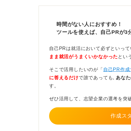
ろう
おすすめの締め方の例としては、「
時間がない人におすすめ！
し、貴社の□□の課題解決や事業成長
ツールを使えば、自己PRが3
の部分もありますが、柔軟に学び続
いきたいです」のように、強み→企
自己PRは就活において必ずといっ
が効果的です。
まま就活がうまくいかなかった
とい
また、「貴社の△△に共感し、その実
そこで活用したいのが「
自己PR作成
いです」、「挑戦を恐れず、成長を
に答えるだけ
で誰であっても,
あなた
ます」といった企業理解や未来志向
す。
いでしょう。
ぜひ活用して、志望企業の選考を突
自分の強みと会社の求めるものをつ
切です。あなたらしい言葉で、未来
作成ス
0