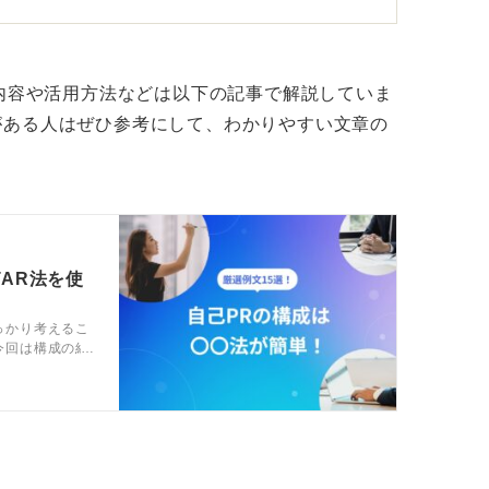
かです。
ことで会社や顧客、関係先にどのような良い
て伝えることを心掛けてください。
な内容や活用方法などは以下の記事で解説していま
がある人はぜひ参考にして、わかりやすい文章の
」を具体的に伝えよう
直接つながるものだけではありません。
たり、業務システムを改善したり、円滑な人
にとっては重要な利益です。
TAR法を使
業の成長や発展にいかに寄与するかを具体的
っかり考えるこ
今回は構成の組
れます。あなたの力が会社の未来を創る、と
を魅力的にする
くりましょう。
富に紹介して