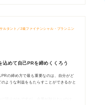
サルタント／2級ファイナンシャル・プランニン
を込めて自己PRを締めくくろう
己PRの締め方で最も重要なのは、自分がど
どのような利益をもたらすことができるかと
心に語りがちですが、企業が知りたいのは、