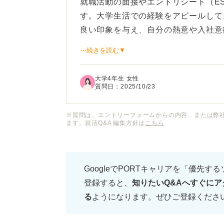
就職活動の面接やエントリシート（E
す。大学生活での経験をアピールして
良い印象を与え、自分の熱意や入社意
⋯続きを読む▼
漠然と「頑張ります」と言うだけでは
と不安です。これまでの大学生活で培
大学4年生 女性
して企業にどう貢献できるのかを簡潔
質問日：
2025/10/23
ます。
※質問は、エントリーフォームからの内容、または弊
ます。就活Q&A 編集方針は
こちら
自己PRを効果的に締めくくるための
たとえば、どのような言葉やフレーズ
GoogleでPORTキャリアを「優先す
どう結びつけるかなど、参考にできる
登録すると、
知りたいQ&Aへすぐにア
る
ようになります。ぜひご登録くださ