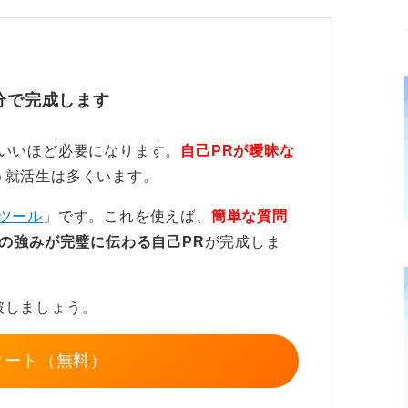
これまでの大学生活で培った◯◯の力を活か
に貢献したいと強く考えています。未経験
分で完成します
け、チームの一員として着実に成果を上げて
業課題への貢献→学ぶ意欲を順に伝える流れ
ていいほど必要になります。
自己PRが曖昧な
う就活生は多くいます。
現に向けて自分の□□力を活かしていきた
ツール
」です。これを使えば、
簡単な質問
続ける姿勢で貴社の一員として価値を創出し
の強みが完璧に伝わる自己PR
が完成しま
の言葉を入れると、面接官の印象に残りやす
破しましょう。
なげて、自信と熱意を持って伝えることが大
への意欲をしっかり示してください。
タート（無料）