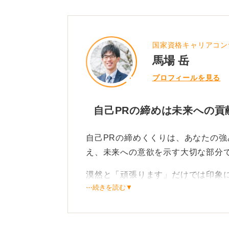
国家資格キャリアコン
馬場 岳
プロフィールを見る
自己PRの締めは未来への貢
自己PRの締めくくりは、あなたの
え、未来への意欲を示す大切な部分
漠然と「頑張ります」だけでは印象
⋯続きを読む▼
めましょう。
強みと企業ニーズを紐づける