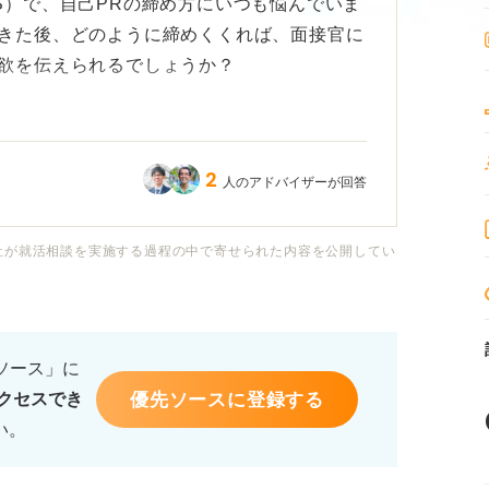
S）で、自己PRの締め方にいつも悩んでいま
きた後、どのように締めくくれば、面接官に
欲を伝えられるでしょうか？
、ありきたりで印象に残らないのではないか
った強みが、入社後にどう活かせるのか、そ
2
人のアドバイザーが回答
に、かつ説得力を持って伝えたいと思ってい
社が就活相談を実施する過程の中で寄せられた内容を公開してい
具体的なアドバイスをいただきたいです。
を使うと良いか、未来への展望や入社意欲を
るソース」に
ことがあれば教えてください。
優先ソースに登録する
クセスでき
い。