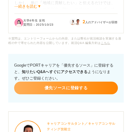
しかし、単に「地域に貢献したい」と伝えるだけでは、
⋯続きを読む▼
ほかの志望者との差別化が難しいのではないかと感じて
います。
大学4年生 女性
2
人のアドバイザーが回答
質問日：
2025/10/23
地方銀行の志望動機でどういったことを伝えれば採用担
当者の心に響くのか、またその要素を入れ込むためにど
※質問は、エントリーフォームからの内容、または弊社が就活相談を実施する過
んな対策をすれば良いのかなどについて、解説していた
程の中で寄せられた内容を公開しています。就活Q&A 編集方針は
こちら
だけないでしょうか？
もし皆さんのなかで、過去に地方銀行で就活した方の志
GoogleでPORTキャリアを「優先するソース」に登録する
望動機を見たことがあれば、具体例などもぜひ参考にさ
と、
知りたいQ&Aへすぐにアクセスできる
ようになりま
せていただきたいです。
す。ぜひご登録ください。
優先ソースに登録する
キャリアコンサルタント／キャリアコンサル
ティング技能士