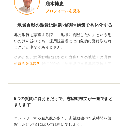
瀧本博史
プロフィールを見る
地域貢献の熱意は課題×経験×施策で具体化する
地方銀行を志望する際、「地域に貢献したい」という思
いだけを並べても、採用担当者には抽象的に受け取られ
ることが少なくありません。
そのため、志望動機にはあなた自身とその地域との具体
⋯続きを読む▼
的なつながりや銀行だからこそ実現できる地域支援のア
イデアを盛り込むことが重要です。
まずは、自分が育った町や現在住んでいる地域で感じて
いる課題を1つか2つ挙げましょう。
たとえば、商店街の後継者不足、若者のU・Iターン促
5つの質問に答えるだけで、志望動機文が一発でまと
進、観光客誘致の弱さなど、実際に多くの地方で課題と
まります
なっているテーマが考えられます。これらの課題につい
て、自分自身の経験と結び付けて具体的に語ることで、
エントリーする企業数が多く、志望動機の作成時間を短
説得力が増すでしょう。
縮したいと悩む就活生は多いでしょう。