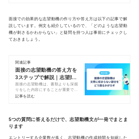
的な業務内容まできちんと理解でき
寄附講座などが開催されているケースもあるでしょう。
ている人は少ないでしょう。この記
事では、キャリアコンサルタントに
大学の授業で地方銀行との接点がある場合や、銀行主催
よる企業の視点から、銀行に就職す
面接での効果的な志望動機の作り方や答え方は以下の記事で解
のセミナーに参加した人は、その体験を志望動機に盛り
るメリットや向いている人の特徴に
説しています。例文も紹介しているので、「どのような志望動
込むことで印象に残すこともできます。
ついて解説します。
機が刺さるかわからない」と疑問を持つ人は事前にチェックし
ておきましょう。
0
関連記事
面接の志望動機の答え方を
3ステップで解説｜志望業
面接の志望動機は、書類よりも深掘
界別の例文20選
りをした内容にすることが重要で
す。面接で志望動機を答えるための
記事を読む
3つの構成を理解し、4ステップで
面接の志望動機を考えましょう。回
答例文や伝え方のコツを踏まえてキ
ャリアコンサルタントが解説しま
5つの質問に答えるだけで、志望動機文が一発でまとま
す。
ります
エントリーする企業数が多く、志望動機の作成時間を短縮した