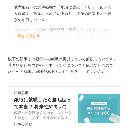
た志望から、銀行のリソースを活かしながら自分が主体
地方銀行への志望動機で「地域に貢献したい」と伝える
的に動くイメージを採用担当者に伝えることができま
人は多く、言葉にされている通り、ほかの志望者との差
す。
別化が難しいです。
最後に、自己PRとして「私は地元を愛し、課題解決に向
そのため、「なぜ、地域経済に貢献したいと思っている
けて行動する粘り強さと、銀行業務を通じて資金面から
⋯続きを読む▼
のか」という背景も併せて伝えて、差別化を図りましょ
支援する専門性を身に付ける意欲があります」とまとめ
う。
ることで、地域への熱意と銀行職としてのプロ意識を両
立させましょう。
大学内でのセミナーに参加するのもおすすめ！ 学び
以下の記事では銀行への就職の実態について解説しています。
これらを一つのストーリーとしてつなげることで、ほか
を志望動機に盛り込もう
具体的な仕事内容や平均年収などについても触れているので、
の志望者と差別化された、説得力のある志望動機が完成
銀行への就職に興味がある人はぜひ参考にしてください。
します。
たとえば、「小学生の頃に生活科の授業で商店街に買い
物に行っていたけれど、現在は衰退してシャッターの閉
0
じた店舗が増えていて課題に感じている」というような
関連記事
原体験を伝えることや、「後継者不足や資金面で悩んで
銀行に就職したら勝ち組っ
いる中小企業の経営者の相談に乗ることで地域経済に貢
て本当？ 将来性や向いて
献できるようになりたい」など、地域銀行で働きたい理
由を言葉で伝えることで差別化することができます。
銀行への就職は多くのメリットや魅
いる人の特徴
力があり、文系・理系問わず学生か
大学内で、銀行員による地域創造に関する授業や講座、
らの人気が高いです。しかし、具体
記事を読む