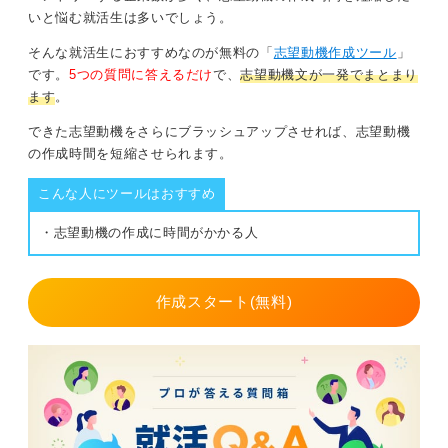
いと悩む就活生は多いでしょう。
そんな就活生におすすめなのが無料の「
志望動機作成ツール
」
です。
5つの質問に答えるだけ
で、
志望動機文が一発でまとまり
ます
。
できた志望動機をさらにブラッシュアップさせれば、志望動機
の作成時間を短縮させられます。
こんな人にツールはおすすめ
・志望動機の作成に時間がかかる人
作成スタート(無料)