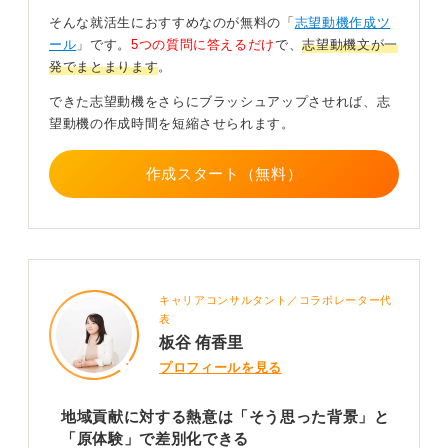
たとえば、「大学時代、地元商店街の空き店舗を活用し
そんな就活生におすすめなのが無料の「
志望動機作成ツ
たポップアップショップの企画に参加し、地域活性化の
ール
」です。
5つの質問に答えるだけ
で、
志望動機文が一
難しさを実感しました。その際、資金調達や予算管理の
発でまとまります
。
重要性を学び、銀行のビジネスローンが地域事業者を支
える力になると感じました」といったエピソードを交え
できた志望動機をさらにブラッシュアップさせれば、志
ると、より具体的な動機となります。
望動機の作成時間を短縮させられます。
思いの背景にあるエピソードと銀行ならではの支援
作成スタート（無料）
案で差別化を図ろう
次に、志望する銀行で実現したい施策を盛り込みましょ
う。
たとえば、「地域の創業支援に特化したマイクロファイ
キャリアコンサルタント／コラボレーター代
ナンス商品を企画し、若手起業家の挑戦を後押しした
表
い」、「高齢化が進む農村部向けに、小口融資と出張相
板谷 侑香里
談サービスを組み合わせた新たなサービスを立ち上げ、
プロフィールを見る
金融サービスが行き届きにくい地域の利便性を高めた
い」といった具体案を示してください。
地域貢献に対する熱意は「そう思った背景」と
「原体験」で差別化できる
そすることで、「ただ地域貢献したい」という漠然とし