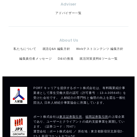
Adviser
アドバイザー一覧
About Us
私たちについて
就活Q&A 編集方針
Webテストコンテンツ 編集方針
編集責任者メッセージ
D&Iの推進
就活対策資料&ツール一覧