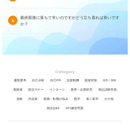
最終面接に落ちて辛いのですがどう立ち直れば良いです
5
か？
Category
書類選考
自己分析
自己PR
志望動機
面接対策
GD・GW
面接後
就活マナー
インターン
業界・企業研究
筆記試験対策
資格
内定後
就職・転職の悩み
既卒
第二新卒
その他
就活Q&A
SPI練習問題