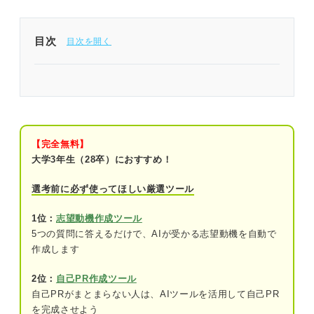
目次
企業理念の志望動機を作る準備
①企業理念の意味をかみ砕いて理解する
②根底の価値観を見出す
【完全無料】
大学3年生（28卒）におすすめ！
③自分の価値観と企業理念を結びつける
選考前に必ず使ってほしい厳選ツール
④共通の価値観を活かしてどう貢献できる
かを考える
1位：
志望動機作成ツール
5つの質問に答えるだけで、AIが受かる志望動機を自動で
企業理念の志望動機の伝え方
作成します
①企業理念に共感していること
2位：
自己PR作成ツール
自己PRがまとまらない人は、AIツールを活用して自己PR
②根拠となるエピソード
を完成させよう