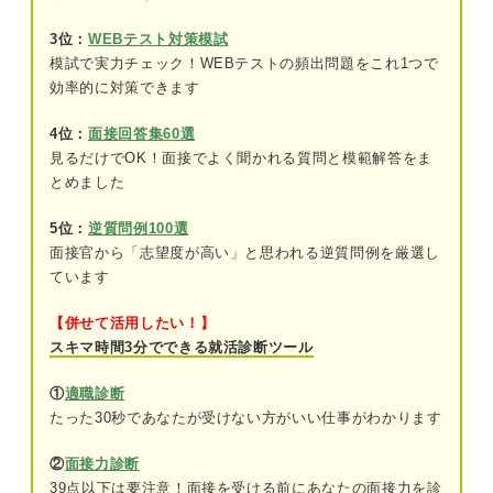
③企業にどう貢献するか
3位：
WEBテスト対策模試
模試で実力チェック！WEBテストの頻出問題をこれ1つで
企業理念を盛り込む志望動機の例文10選
効率的に対策できます
例文①コンサルティング業界（アビーム内
定者例文）
4位：
面接回答集60選
見るだけでOK！面接でよく聞かれる質問と模範解答をま
例文②通信業界
とめました
例文③人材業界
5位：
逆質問例100選
面接官から「志望度が高い」と思われる逆質問例を厳選し
例文④保険業界
ています
例文⑤食品業界
【併せて活用したい！】
スキマ時間3分でできる就活診断ツール
例文⑥エンターテインメント業界
①
適職診断
例文⑦飲食業界
たった30秒であなたが受けない方がいい仕事がわかります
例文⑧広告業界
②
面接力診断
例文⑨小売業界
39点以下は要注意！面接を受ける前にあなたの面接力を診