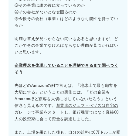
③その事業は誰の役に立っているのか
④その会社がないとなぜ困るのか
⑤今後その会社（事業）はどのような可能性を持ってい
るか
明確な答えが見つからない問いもあると思いますが、ど
こかでその企業でなければならない理由が見つかればい
いと思います。
企業理念を体現していることを理解できるまで調べつく
そう
先ほどのAmazonの例で言えば、「地球上で最も顧客を
大切にする」ということの裏側には、「どの企業も
Amazonほど顧客を大切にはしていないだろう」という
信念も見えるのです。
創業者のジェフ・ベゾスは自宅の
ガレージで事業をスタート
し、銀行融資ではなく直接60
人の投資家に会って資金を調達しました。
また、上場を果たした後も、自分の給料は6万ドルしか受