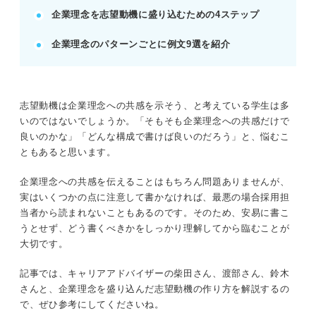
企業理念の志望動機を作る準備
企業理念を志望動機に盛り込むための4ステップ
企業理念の志望動機の伝え方
企業理念を盛り込む志望動機の例文9選
企業理念のパターンごとに例文9選を紹介
志望動機に企業理念を盛り込むときの注意点
※AIの特性上、間違いが含まれている場合があります。記事本文
志望動機は企業理念への共感を示そう、と考えている学生は多
と併せてご確認ください。
いのではないでしょうか。「そもそも企業理念への共感だけで
良いのかな」「どんな構成で書けば良いのだろう」と、悩むこ
ともあると思います。
企業理念への共感を伝えることはもちろん問題ありませんが、
実はいくつかの点に注意して書かなければ、最悪の場合採用担
当者から読まれないこともあるのです。そのため、安易に書こ
うとせず、どう書くべきかをしっかり理解してから臨むことが
大切です。
記事では、キャリアアドバイザーの柴田さん、渡部さん、鈴木
さんと、企業理念を盛り込んだ志望動機の作り方を解説するの
で、ぜひ参考にしてくださいね。