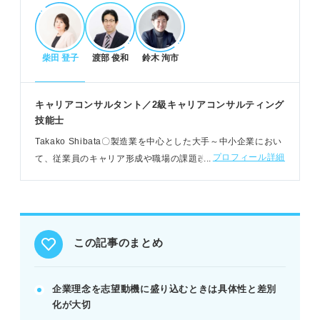
企業理念志望動機の伝え方
結論から企業理念への共感を明確に伝える。
柴田 登子
渡部 俊和
鈴木 洵市
共感の根拠となる具体的なエピソードを示す。
企業理念を活かしどう貢献するかをアピールする。
キャリアコンサルタント／2級キャリアコンサルティング
POINT：PREP法で結論から伝え、説得力を高める
技能士
Takako Shibata〇製造業を中心とした大手～中小企業におい
企業理念志望動機の注意点とコツ
プロフィール詳細
て、従業員のキャリア形成や職場の課題改善を支援。若者自
立支援センター埼玉や、公共職業訓練校での就職支援もおこ
共感だけでなく、具体的なエピソードで差別化す
なう
る。
他社でも通用する内容ではなく独自性を出す。
企業理念は正確に引用し、意味を深く理解する。
この記事のまとめ
POINT：企業理念を事業内容と関連付け独自性を出
す
企業理念を志望動機に盛り込むときは具体性と差別
化が大切
記事の該当箇所を見る