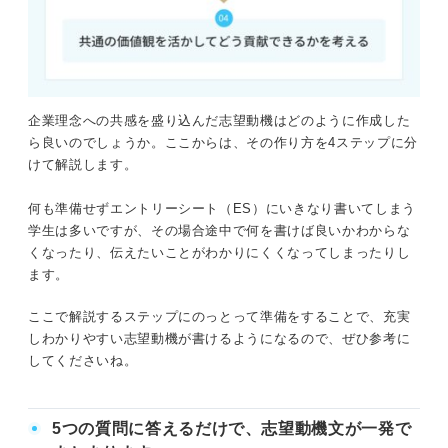
企業理念を盛り込む志望動機の例文10選
例文①コンサルティング業界（アビーム内定者例文）
企業理念への共感を盛り込んだ志望動機はどのように作成した
例文②通信業界
ら良いのでしょうか。ここからは、その作り方を4ステップに分
けて解説します。
例文③人材業界
何も準備せずエントリーシート（ES）にいきなり書いてしまう
例文④保険業界
学生は多いですが、その場合途中で何を書けば良いかわからな
くなったり、伝えたいことがわかりにくくなってしまったりし
例文⑤食品業界
ます。
例文⑥エンターテインメント業界
ここで解説するステップにのっとって準備をすることで、充実
しわかりやすい志望動機が書けるようになるので、ぜひ参考に
例文⑦飲食業界
してくださいね。
例文⑧広告業界
5つの質問に答えるだけで、志望動機文が一発で
例文⑨小売業界