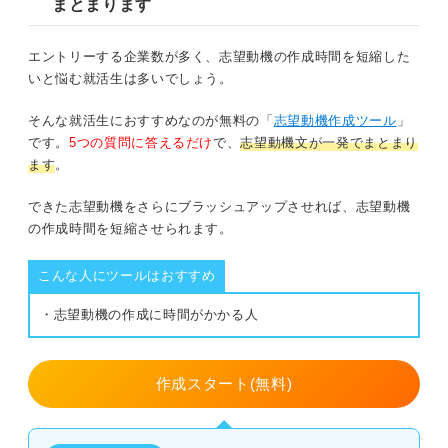
まとまります
例文⑩鉄鋼業界
エントリーする企業数が多く、志望動機の作成時間を短縮した
いと悩む就活生は多いでしょう。
志望動機に企業理念を盛り込むときの注意点
そんな就活生におすすめなのが無料の「
志望動機作成ツール
」
①共感したという事実だけを伝えない
です。
5つの質問に答えるだけ
で、
志望動機文が一発でまとまり
ます
。
②他社でも言える内容にしない
できた志望動機をさらにブラッシュアップさせれば、志望動機
③一字一句正確に引用する
の作成時間を短縮させられます。
④企業理念の意味を正確にくみ取る
こんな人にツールはおすすめ
企業理念を軸にした志望動機作成のコツを押さえて魅力的
・志望動機の作成に時間がかかる人
に仕上げよう
作成スタート(無料)