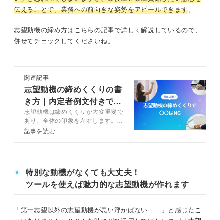
伝えることで、業務への前向きな姿勢をアピールできます
。
志望動機の締め方はこちらの記事で詳しく解説しているので、
併せてチェックしてくださいね。
関連記事
志望動機の締めくくりの書
き方｜内定者例文付きで基
志望動機は締めくくりが大変重要で
本の流れを解説
あり、全体の印象を左右します。志
望動機の締めくくりの基本ルールを
記事を読む
と伝えるべき内容を押さえましょ
う。この記事ではキャリアコンサル
タントと、すぐに使える便利なテン
プレートや例文も併せて解説するの
特別な動機がなくても大丈夫！
で、参考にして選考を突破しましょ
う。
ツールを使えば魅力的な志望動機が作れます
「第一志望以外の志望動機が思い浮かばない……」と感じたこ