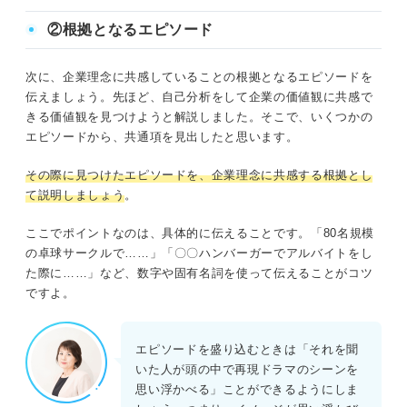
ともに解説します。そのまま使える
②根拠となるエピソード
便利なフォーマットも紹介している
ので、参考にしてください。
次に、企業理念に共感していることの根拠となるエピソードを
伝えましょう。先ほど、自己分析をして企業の価値観に共感で
きる価値観を見つけようと解説しました。そこで、いくつかの
エピソードから、共通項を見出したと思います。
その際に見つけたエピソードを、企業理念に共感する根拠とし
て説明しましょう
。
ここでポイントなのは、具体的に伝えることです。「80名規模
の卓球サークルで……」「〇〇ハンバーガーでアルバイトをし
た際に……」など、数字や固有名詞を使って伝えることがコツ
ですよ。
エピソードを盛り込むときは「それを聞
いた人が頭の中で再現ドラマのシーンを
思い浮かべる」ことができるようにしま