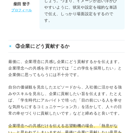
しょう。つまり、イメージが思い浮かび
柴田 登子
やすいように、状況や設定を端的な単語
プロフィール
で伝え、しっかり場面設定をするので
す。
③企業にどう貢献するか
最後に、企業理念に共感し企業にどう貢献するかを伝えます。
企業理念への共感を示すだけでは「この学生を採用したい」と
企業側に思ってもらうには不十分です。
自分の価値観を見出したエピソードから、入社後に活かせる強
みやスキルを見出し、企業に貢献したい旨を伝えます。たとえ
ば、「学生時代にアルバイトで培った「目の前にいる人を幸せ
な気持ちにするコミュニケーション力」を活かして、人々の日
常の幸せづくりに貢献したいです」などと締めると良いです。
企業理念への共感だけを伝える志望動機の場合、「熱意がな
い」と思われてしまいますが、最後に企業に貢献したい意思を