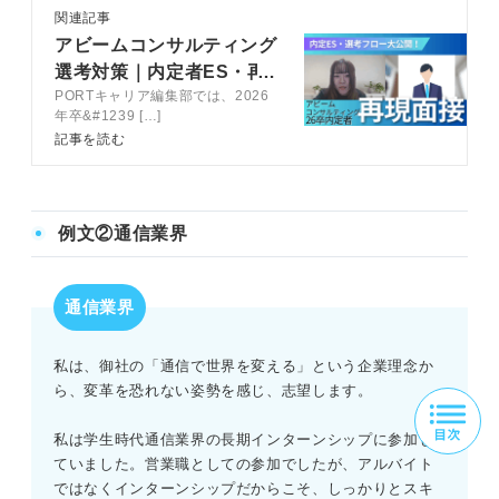
関連記事
アビームコンサルティング
選考対策｜内定者ES・再
PORTキャリア編集部では、2026
現面接スクリプトを公開
年卒&#1239 […]
記事を読む
例文②通信業界
通信業界
私は、御社の「通信で世界を変える」という企業理念か
ら、変革を恐れない姿勢を感じ、志望します。
私は学生時代通信業界の長期インターンシップに参加し
ていました。営業職としての参加でしたが、アルバイト
ではなくインターンシップだからこそ、しっかりとスキ