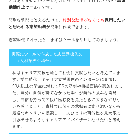
とはありませんか？そんな時にぜひ活用してほしいのが「
志望
動機作成ツール
」です。
簡単な質問に答えるだけで、
特別な動機がなくても
採用したい
と思われる志望動機
が簡単に作成できます。
志望動機で困ったら、まずはツールを活用してみましょう。
実際にツールで作成した志望動機例文
（人材業界の場合）
私はキャリア支援を通じて社会に貢献したいと考えていま
す。学生時代、キャリア支援団体のインターンに参加し、
50人以上の学生に対してESの添削や模擬面接を実施しまし
た。自分に自信が持てなかった学生が自分の強みを発見
し、自信を持って面接に臨む姿を見たときに大きなやりが
いを感じました。貴社では個々の求職者に寄り添いながら
最適なキャリアを模索し、一人ひとりの可能性を最大限に
引き出せるようなキャリアアドバイザーになりたいと考え
ます。