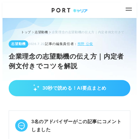
トップ
志望動機
企業理念の志望動機の伝え方｜内定者例文付きでコツを解説
志望動機
記事の編集責任者：
熊野 公俊
2026.7.22
企業理念の志望動機の伝え方｜内定者
例文付きでコツを解説
30秒で読める！AI要点まとめ
企業理念志望動機の準備
企業理念を深く理解し、共感できるか確認する。
自己分析で自身の根底の価値観を見つける。
自分の価値観と企業理念を結びつけ貢献を考える。
3名のアドバイザーがこの記事にコメント
例：周囲を明るくする価値観と「毎日の料理を楽し
しました
みにする」企業理念を結びつける