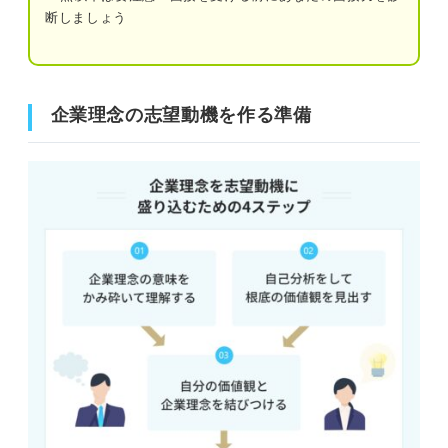
断しましょう
例文⑩鉄鋼業界
企業理念の志望動機を作る準備
志望動機に企業理念を盛り込むときの注意点
企業理念の志望動機を作る準備
①企業理念の意味をかみ砕いて理解する
①共感したという事実だけを伝えない
②他社でも言える内容にしない
②根底の価値観を見出す
③一字一句正確に引用する
③自分の価値観と企業理念を結びつける
④企業理念の意味を正確にくみ取る
④共通の価値観を活かしてどう貢献できるかを考える
企業理念を軸にした志望動機作成のコツを押さえて
企業理念の志望動機の伝え方
魅力的に仕上げよう
①企業理念に共感していること
②根拠となるエピソード
③企業にどう貢献するか