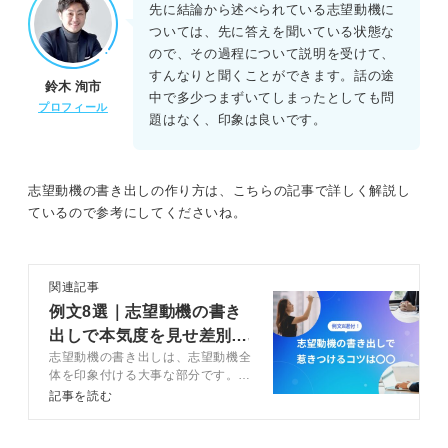
先に結論から述べられている志望動機に
ついては、先に答えを聞いている状態な
ので、その過程について説明を受けて、
すんなりと聞くことができます。話の途
鈴木 洵市
中で多少つまずいてしまったとしても問
プロフィール
題はなく、印象は良いです。
志望動機の書き出しの作り方は、こちらの記事で詳しく解説し
ているので参考にしてくださいね。
関連記事
例文8選｜志望動機の書き
出しで本気度を見せ差別化
志望動機の書き出しは、志望動機全
する方法
体を印象付ける大事な部分です。書
き出しのコツは「本気度」を伝える
記事を読む
こと。書き出しの基本的な考え方や
高評価を得るコツ、やりがちな失敗
についてキャリアコンサルタントと