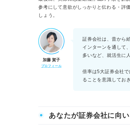
証券会社の志望動機は職種に合
参考にして意欲がしっかりと伝わる・評
しょう。
証券会社は、昔から
インターンを通して
多いなど、就活生に
加藤 賀子
プロフィール
倍率は5大証券会社で
ることを意識してお
あなたが証券会社に向