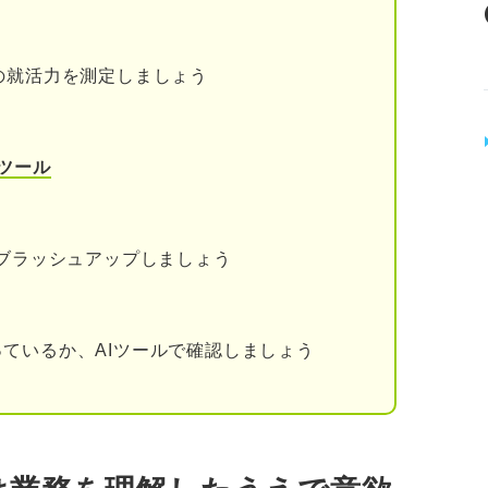
の就活力を測定しましょう
ツール
 証券会社のキャリアパスをプロが解説
券会社の現状と動向
をブラッシュアップしましょう
いる
ているか、AIツールで確認しましょう
大している
う！ 証券会社が求める4つの人物像
ニケーション力が高い