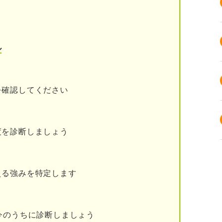
ル
か
を確認してください
会社の特徴や仕事内容を解説
度を診断しましょう
える強みを特定します
な4部署の業務と求められる人材を理解しよう
今のうちに診断しましょう