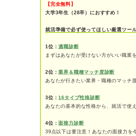
【完全無料】
②なぜその企業なのか
大学3年生（28卒）におすすめ！
③なぜその業務なのか
就活準備で必ず使ってほしい厳選ツー
④入社後どうなりたいの
1位：
適職診断
まずはあなたが受けない方がいい職業
まずは理解を深めよう！ 証券
そもそも証券会社とは
2位：
業界＆職種マッチ度診断
あなたが行きたい業界・職種のマッチ
銀行との違い
証券会社の5分類
3位：
16タイプ性格診断
あなたの基本的な性格から、就活で使
志望動機に必須の知識！ おも
4位：
面接力診断
①ブローカー
39点以下は要注意！あなたの面接力を