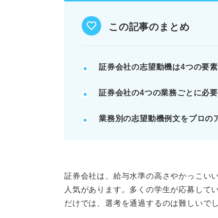
職種別例文を参考に具体性ある内
この記事のまとめ
例：ブローカー志望なら「携帯販
をアピール。
証券会社の志望動機は4つの要
記事の該当箇所を見る
証券会社の4つの業務ごとに必
証券会社の志望動機は業務を理
証券会社の志望動機は4点の明
業務別の志望動機例文をプロの
まずは理解を深めよう！ 証券
志望動機に必須の知識！ おもな
う
証券会社は、給与水準の高さやかっこい
※AIの特性上、間違いが含まれている場合があ
人気があります。多くの学生が応募して
だけでは、選考を通過するのは難しいで