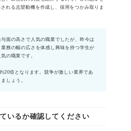
わせた強みを示して合格につなげよう！
価される志望動機を作成し、採用をつかみ取りま
給与面の高さで人気の職業でしたが、昨今は
、業務の幅の広さを体感し興味を持つ学生が
人気の職業です。
約20倍となります。競争が激しい業界であ
きましょう。
いているか確認してください