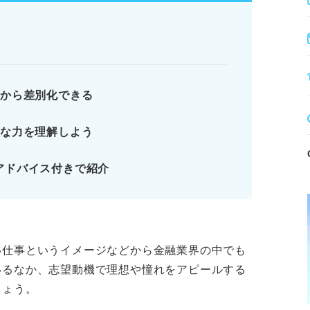
容を作成する。
売で培った歩み寄るコミュニケーション力」
素から差別化できる
要な力を理解しよう
解したうえで意欲を伝えることが重要
確化が鍵！
アドバイス付きで紹介
会社の特徴や仕事内容を解説
4部署の業務と求められる人材を理解しよ
い仕事というイメージなどから金融業界の中でも
ります。記事本文と併せてご確認ください。
いるなか、志望動機で理想や憧れをアピールする
しょう。