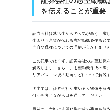
証券会社の志望動機
②情報収集・分析が得意
を伝えることが重要
③行動力がある
④ストレス耐性がある
証券会社は就活生からの人気が高く、厳
生よりも意欲が伝わる志望動機を作る必
ここまで理解を深めたらまとめ
内容や職種についての理解が欠かせませ
ES・面接で使える！ 業務別
この記事ではまず、証券会社の志望動機を
ブローカー業務の志望動
解説します。さらに、志望動機作成の際
ディーラー業務の志望動
リアパス、今後の動向などについて解説
アンダーライティング業
後半では、証券会社が求める人物像を解
何かを考えながら目を通してください。
セリング業務の志望動機
最後に、実際に志望動機作成の手順を解