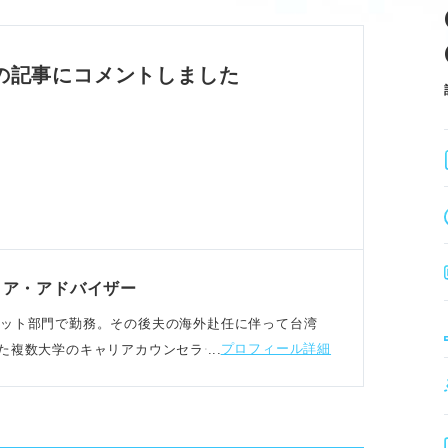
明する。
。
後ビジョンで意欲を伝える。
の記事にコメントしました
深める
由を明確に。
びに活かす。
物像を知る。
が説得力ある志望動機に。
リア・アドバイザー
マーケット部門で勤務。その後夫の海外赴任に伴って台湾
プロフィール詳細
た複数大学のキャリアカウンセラー及びセミナー講師
つけアピール。
動機を組み立てる。