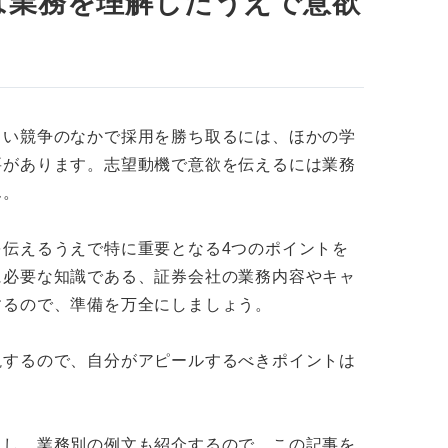
は業務を理解したうえで意欲
しい競争のなかで採用を勝ち取るには、ほかの学
要があります。志望動機で意欲を伝えるには業務
るだけ！ 証券会社の志望動機の組み立て方
ん。
の志望動機例文をプロの解説付きで紹介
伝えるうえで特に重要となる4つのポイントを
機例
に必要な知識である、証券会社の業務内容やキャ
機例
するので、準備を万全にしましょう。
務の志望動機例
説するので、自分がアピールするべきポイントは
例
説し、業務別の例文も紹介するので、この記事を