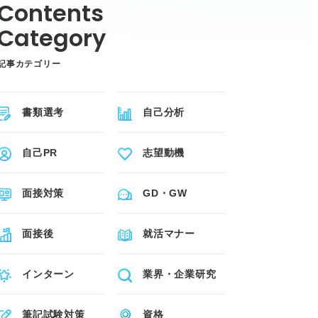
記事カテゴリー
書類選考
自己分析
自己PR
志望動機
面接対策
GD・GW
面接後
就活マナー
インターン
業界・企業研究
筆記試験対策
資格