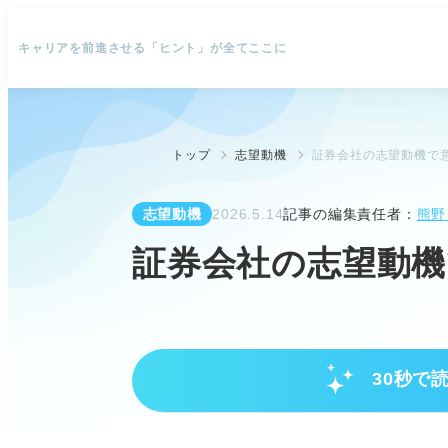
キャリアを前進させる「ヒント」が全てここに
トップ
志望動機
証券会社の志望動機で意
志望動機
2026.5.14
記事の編集責任者：
熊野
証券会社の志望動機
30秒で
意欲が伝わる志望動機の核となる
なぜ証券業界か明確な理由を準備