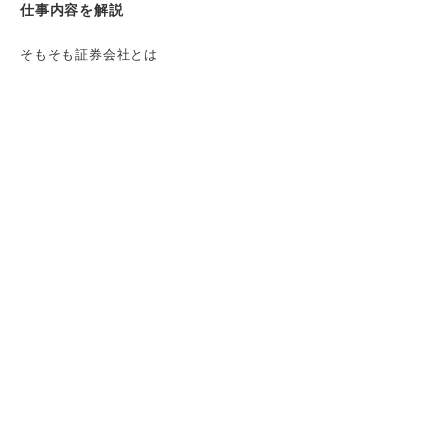
仕事内容を解説
そもそも証券会社とは
銀行との違い
証券会社の5分類
志望動機に必須の知識！ おもな4部署の業務
と求められる人材を理解しよう
①ブローカー
②ディーラー
③アンダーライティング
④セリング