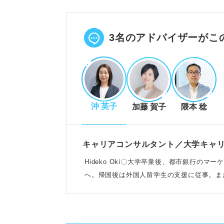
なぜその企業か具体的に理由を説
なぜその業務か適性を絡めて示す
POINT：4つの「なぜ」と入社
3名のアドバイザーがこ
証券業界・企業・職種への理解を
銀行との違いを理解し業界志望理
沖 英子
加藤 賀子
隈本 稔
証券会社の5分類を把握し企業選
主要4部署の業務と求められる人
POINT：業界・企業・職種理解
キャリアコンサルタント／大学キャ
Hideko Oki〇大学卒業後、都市銀行の
へ。帰国後は外国人留学生の支援に従事。ま
評価される志望動機作成の実践
としても活動
求める人物像と自身の強みを結び
業界・企業・業務理解を基に志望