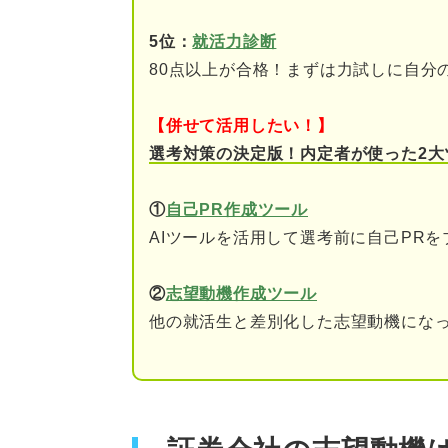
②ディーラー
5位：
就活力診断
③アンダーライティング
80点以上が合格！まずは力試しに自分
④セリング
【併せて活用したい！】
選考対策の決定版！内定者が使った2大
入社後の抱負はこれを参考に！
応募前に知っておくべき！ 証
①
自己PR作成ツール
AIツールを活用して選考前に自己PR
離職率が高いといわれて
景気に左右されやすい
②
志望動機作成ツール
他の就活生と差別化した志望動機になっ
ネット証券がシェアを拡
志望動機のアピールにつなげよ
①人に好かれる・コミュ