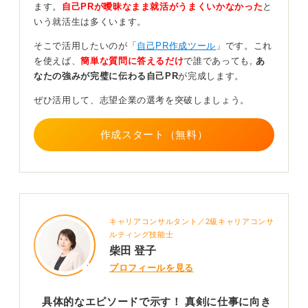
ます。
自己PRが曖昧なまま就活がうまくいかなかった
と
いう就活生は多くいます。
「過去の経験が製造業でどのように活かせるのか」
を示すのが大切
そこで活用したいのが「
自己PR作成ツール
」です。これ
を使えば、
簡単な質問に答えるだけ
で誰であっても,
あ
なたの強みが完璧に伝わる自己PR
が完成します。
異業種からの転職の場合、過去の経験と製造業が求める
スキルを紐付けるのが大切です。
ぜひ活用して、志望企業の選考を突破しましょう。
たとえば、前職で細かい作業やデータ管理をしていた経
験があり、その際に培った集中力が、製造業のどのよう
作成スタート（無料）
な場面で活かせるかを、志望している企業のホームペー
ジ（HP）や周辺の同じような同業の製造現場が抱えるで
あろう課題を仮説立てたうえで説明すると良いでしょ
う。
キャリアコンサルタント／2級キャリアコンサ
0
ルティング技能士
柴田 登子
プロフィールを見る
具体的なエピソードで示す！ 真剣に仕事に向き