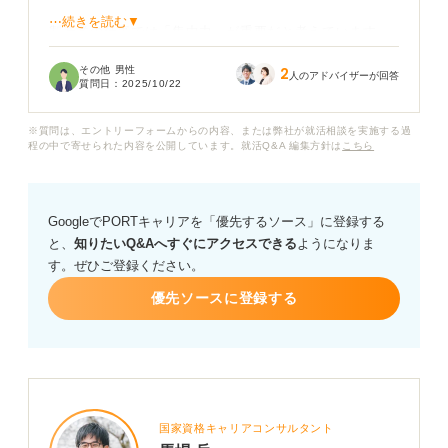
⋯続きを読む▼
製造業の仕事では「集中力」が重要だと考えています
が、この強みを自己PRでどのように伝えれば、採用担当
その他 男性
2
者に響くのか悩んでいます。ただ「集中力があります」
人のアドバイザーが回答
質問日：
2025/10/22
と言うだけでは、漠然としすぎて、説得力がないのでは
ないかと不安です。
※質問は、エントリーフォームからの内容、または弊社が就活相談を実施する過
程の中で寄せられた内容を公開しています。就活Q&A 編集方針は
こちら
製造業への転職において、「集中力」を自己PRで最大限
に活かすための具体的なエピソードの選び方や、伝える
際のポイントについて、アドバイスをお願いいたしま
GoogleでPORTキャリアを「優先するソース」に登録する
す。
と、
知りたいQ&Aへすぐにアクセスできる
ようになりま
す。ぜひご登録ください。
異業種からの転職の場合、どのようにこれまでの経験と
結び付ければ良いかも教えてください。
優先ソースに登録する
国家資格キャリアコンサルタント