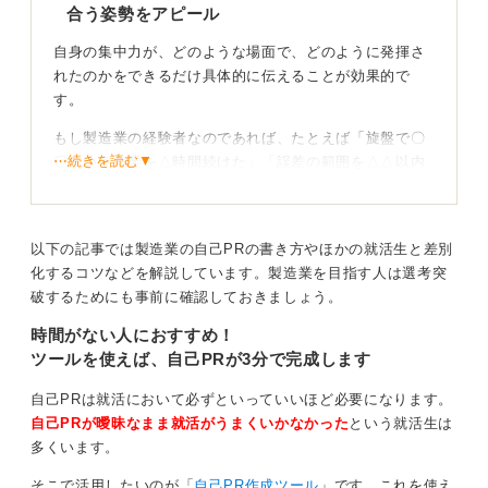
合う姿勢をアピール
自身の集中力が、どのような場面で、どのように発揮さ
れたのかをできるだけ具体的に伝えることが効果的で
す。
もし製造業の経験者なのであれば、たとえば「旋盤で〇
⋯続きを読む▼
〇という作業を△時間続けた」「誤差の範囲を△△以内
に収めることができた」など、具体的な作業内容や数値
を交えて説明すると、非常に説得力があります。
面接官がその作業内容を詳しく知らなくても、あなたが
以下の記事では製造業の自己PRの書き方やほかの就活生と差別
どれだけ真剣に取り組んでいたかは必ず伝わるでしょ
化するコツなどを解説しています。製造業を目指す人は選考突
う。
破するためにも事前に確認しておきましょう。
時間がない人におすすめ！
異業種の経験も評価につながる！ 入社後をイメージ
ツールを使えば、自己PRが3分で完成します
できるように伝えよう
自己PRは就活において必ずといっていいほど必要になります。
たとえ異業種からの転職で、製造に直接かかわる経験が
自己PRが曖昧なまま就活がうまくいかなかった
という就活生は
なかったとしても、諦める必要はありません。
多くいます。
たとえば「前職の事務作業で、膨大なデータの入力とダ
そこで活用したいのが「
自己PR作成ツール
」です。これを使え