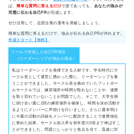
ブルチェックを高い精度で長時間おこない、ミスを防い
ば、
簡単な質問に答えるだけ
で誰であっても、
あなたの強みが
だ経験があります」というように、集中力を発揮した経
完璧に伝わる自己PR
が完成します。
験を詳細に語るのです。
ぜひ活用して、志望企業の選考を突破しましょう。
そうすれば、採用担当者はその能力を自社の業務に置き
簡単な質問に答えるだけで、強みが伝わる自己PRが作れます。
換えて、「うちのこの作業なら任せられるかもしれな
作成スタート【無料】
い」とポテンシャルを評価してくれます。
ツールで作成した自己PR例文
0
（リーダーシップが強みの場合）
私はリーダーシップを発揮できる人材です。学生時代にサ
ークル長として運営に携わった際に、リーダーシップを養
うことができました。サークル長を務めていたフットボー
ルサークルでは、練習場所や時間が取れないことや、連携
を取り切れていないことが問題でした。そこで、大学生側
に掛け合い週に2回の練習場所を確保し、時間を決め活動す
るようにメンバーに声掛けを行いました。さらに週末明け
に今週の活動の詳細をメンバーに配信することで連携強化
に努めた結果、サークル加入率を前年度の3倍まで伸ばすこ
とができました。問題にしっかりと焦点を当て、迅速に対