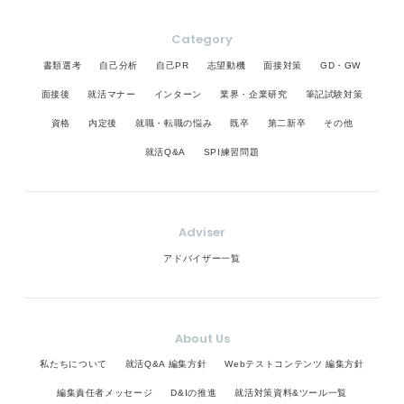
Category
書類選考
自己分析
自己PR
志望動機
面接対策
GD・GW
面接後
就活マナー
インターン
業界・企業研究
筆記試験対策
資格
内定後
就職・転職の悩み
既卒
第二新卒
その他
就活Q&A
SPI練習問題
Adviser
アドバイザー一覧
About Us
私たちについて
就活Q&A 編集方針
Webテストコンテンツ 編集方針
編集責任者メッセージ
D&Iの推進
就活対策資料&ツール一覧