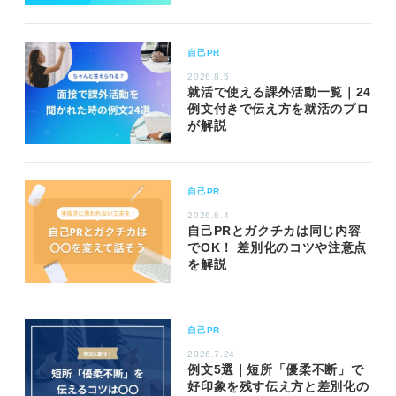
自己PR
2026.8.5
就活で使える課外活動一覧｜24
例文付きで伝え方を就活のプロ
が解説
自己PR
2026.6.4
自己PRとガクチカは同じ内容
でOK！ 差別化のコツや注意点
を解説
自己PR
2026.7.24
例文5選｜短所「優柔不断」で
好印象を残す伝え方と差別化の