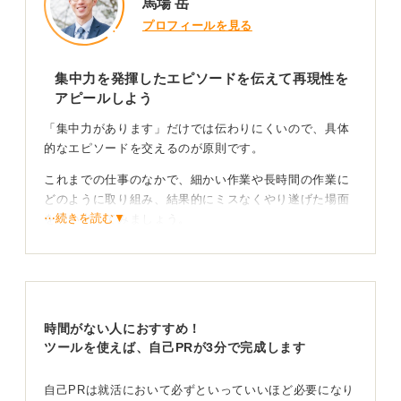
馬場 岳
プロフィールを見る
集中力を発揮したエピソードを伝えて再現性を
アピールしよう
「集中力があります」だけでは伝わりにくいので、具体
的なエピソードを交えるのが原則です。
これまでの仕事のなかで、細かい作業や長時間の作業に
どのように取り組み、結果的にミスなくやり遂げた場面
⋯続きを読む▼
を思い出してみましょう。
そして、そのときの状況や課題、その課題に対して自分
が取った行動と成果をセットで簡潔に伝えると、再現性
があるとして評価されます。
製造業においては、安全性や品質の維持が非常に大切で
時間がない人におすすめ！
すし、集中力があることは、ミスを防ぎ、品質を一定に
ツールを使えば、自己PRが3分で完成します
保つことにつながるため、この点をぜひ強調しましょ
う。具体的なエピソードとして準備しておくと、より効
自己PRは就活において必ずといっていいほど必要になり
果的です。