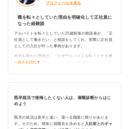
プロフィールを見る
職を転々としていた理由を明確化して正社員に
なった経験談
アルバイトを転々としていた25歳前後の相談者が、「正
社員として働きたい」と相談をしてくれ、実際に正社員
としての入社が叶った事例があります。
内定を取れた理由は、「なぜアルバイトを転々とする働
⋯続きを読む▼
き方をしてきたのか」という理由が明確だったらかだと
感じます。
実際、アニメ系の専門学校に進学したものの正社員とし
ての就職ができず、夢であったアニメ系のバイトもしな
がら、生活のために別のバイトもしていたという理由で
既卒就活で後悔したくない人は、適職診断からはじ
した。
めよう
仕事への向き合い方と正社員への強い思いを伝えよ
う！
既卒の就活は新卒と違い、選べる職業に限りがありま
す。そのため、簡単に就職先を決めると
入社前とのギャ