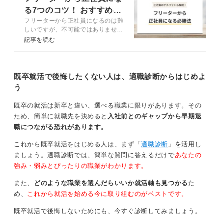
ことが効果的です。
る7つのコツ！ おすすめの
フリーターから正社員になるのは難
職種も紹介
そして何より、「フリーターでいろいろな経験をしまし
しいですが、不可能ではありませ
たが、これからはこの会社で成長していきたい」という
ん。記事では、フリーターから正社
記事を読む
ように、長く働く強い意欲と覚悟を伝えることです。企
員になるメリットやなり方、選考通
業の不安を払拭し、採用につながるカギとなります。
過率を上げるコツをキャリアコンサ
ルタントと解説します。採用率が高
い傾向にあるおすすめの職種も紹介
既卒就活で後悔したくない人は、適職診断からはじめよ
0
するので、参考にして選考を突破し
う
ましょう。
既卒の就活は新卒と違い、選べる職業に限りがあります。その
ため、簡単に就職先を決めると
入社前とのギャップから早期退
職につながる恐れがあります。
これから既卒就活をはじめる人は、まず「
適職診断
」を活用し
ましょう。適職診断では、簡単な質問に答えるだけで
あなたの
強み・弱みとぴったりの職業がわかります。
また、
どのような職業を選んだらいいか就活軸も見つかる
た
め、
これから就活を始める今に取り組むのがベストです。
既卒就活で後悔しないためにも、今すぐ診断してみましょう。