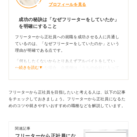
プロフィールを見る
成功の秘訣は「なぜフリーターをしていたか」
を明確にすること
フリーターから正社員への就職を成功させる人に共通し
ているのは、「なぜフリーターをしていたのか」という
理由が明確である点です。
「何もしたくないからとりあえずアルバイトをしてい
⋯続きを読む▼
た」というような場合、企業側は「うちの会社に入って
も、すぐ辞めてしまうのではないか」と心配します。
採用や教育にはコストがかかるため、定着しない人は歓
迎されません。目標があったことを説明できる人は、企
フリーターから正社員を目指したいと考える人は、以下の記事
業側も納得しやすいです。
をチェックしておきましょう。フリーターから正社員になるた
めのコツや就きやすいおすすめの職種などを解説しています。
経験と覚悟を伝え採用への懸念を払拭しよう！
対策としては、フリーターとしての経験のなかから、正
関連記事
社員の仕事にも活かせるスキルや責任感をアピールする
フリーターから正社員にな