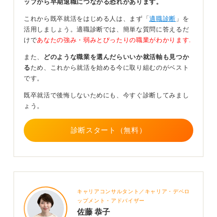
ップから早期退職につながる恐れがあります。
フリーターであろうと正社員であろうと、働く環境自体
は変わりません。そのため、仕事に対してどう向き合っ
これから既卒就活をはじめる人は、まず「
適職診断
」を
てきたかという点が最も問われるでしょう。
活用しましょう。適職診断では、簡単な質問に答えるだ
けで
あなたの強み・弱みとぴったりの職業がわかります.
与えられたことだけをこなしてきたのか、何かを意識し
て改善しようと働いてきたのか、また仕事の選び方に何
また、
どのような職業を選んだらいいか就活軸も見つか
か背景があったのかといった点は面接で必ず聞かれま
る
ため、これから就活を始める今に取り組むのがベスト
す。
です。
「なぜ正社員になりたいと思ったのか」という理由も、
既卒就活で後悔しないためにも、今すぐ診断してみまし
まとめて伝えられるように今一度準備しておくことをお
ょう。
すすめします。
診断スタート（無料）
0
キャリアコンサルタント／キャリア・デベロ
ップメント・アドバイザー
佐藤 恭子