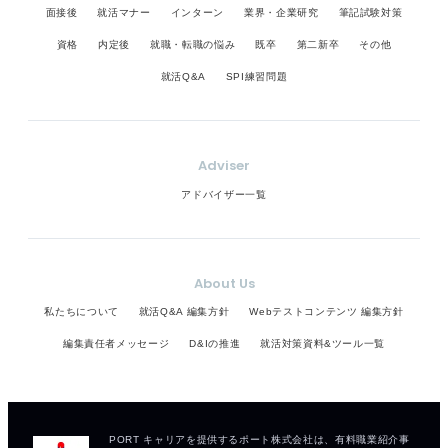
面接後
就活マナー
インターン
業界・企業研究
筆記試験対策
資格
内定後
就職・転職の悩み
既卒
第二新卒
その他
就活Q&A
SPI練習問題
Adviser
アドバイザー一覧
About Us
私たちについて
就活Q&A 編集方針
Webテストコンテンツ 編集方針
編集責任者メッセージ
D&Iの推進
就活対策資料&ツール一覧