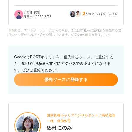
フリーターから正社員になるためにはどうすれば良いの
その他 女性
2
かの参考にしたいので、実際に自分と同じ境遇正社員に
人のアドバイザーが回答
質問日：
2025/8/28
なった方の体験談などについて教えていただけると嬉し
いです。
※質問は、エントリーフォームからの内容、または弊社が就活相談を実施する過
程の中で寄せられた内容を公開しています。就活Q&A 編集方針は
こちら
また、普通の新卒の就職と比較して、フリーターから就
職活動をおこなう場合に重要になる選考対策についても
アドバイスいただけないでしょうか？
GoogleでPORTキャリアを「優先するソース」に登録する
と、
知りたいQ&Aへすぐにアクセスできる
ようになりま
す。ぜひご登録ください。
優先ソースに登録する
国家資格キャリアコンサルタント／高校教諭
一種 保健体育
徳田 このみ