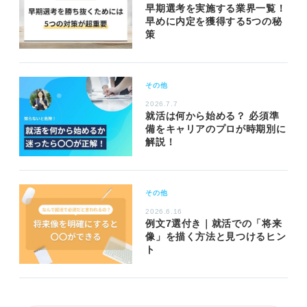
早期選考を実施する業界一覧！
早めに内定を獲得する5つの秘
策
その他
2026.7.7
就活は何から始める？ 必須準
備をキャリアのプロが時期別に
解説！
その他
2026.6.16
例文7選付き｜就活での「将来
像」を描く方法と見つけるヒン
ト