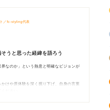
c-styling代表
指そうと思った経緯を語ろう
業界なのか」という熱意と明確なビジョンが
っかけや原体験を深く掘り下げ、自身の言葉
てください。
まいません。そのときの気持ちを思い出し、
ましょう。