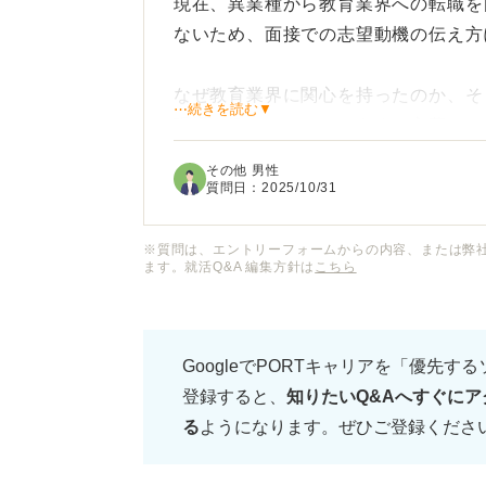
現在、異業種から教育業界への転職を
ないため、面接での志望動機の伝え方
なぜ教育業界に関心を持ったのか、そ
⋯続きを読む▼
現場で活かせるのか、うまく言葉にで
その他 男性
未経験者として企業が注目するポイン
質問日：
2025/10/31
えていただけると嬉しいです。
※質問は、エントリーフォームからの内容、または弊
ます。就活Q&A 編集方針は
こちら
GoogleでPORTキャリアを「優先す
登録すると、
知りたいQ&Aへすぐにア
る
ようになります。ぜひご登録くださ