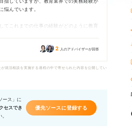
目指していますが、教育業界での実務経験が
に悩んでいます。
してこれまでの仕事の経験がどのように教育
きません。
2
人のアドバイザーが回答
トや、志望動機を伝える際の工夫があれば教
社が就活相談を実施する過程の中で寄せられた内容を公開してい
るソース」に
優先ソースに登録する
クセスでき
い。