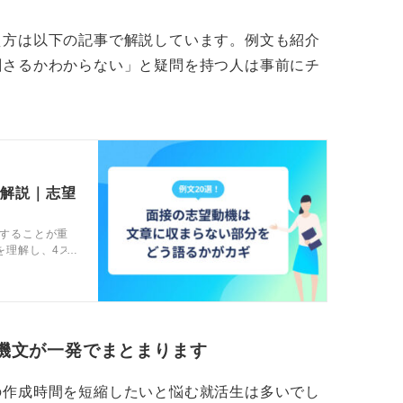
が重要です。
え方は以下の記事で解説しています。例文も紹介
経験が活きる点を示そう
刺さるかわからない」と疑問を持つ人は事前にチ
のように活かせるかについては、具体的な職
ため、一概にはアドバイスが難しいです。
卸しを徹底的におこない、転職を希望する教
、両者を照らし合わせることで、経験を活か
で解説｜志望
。
することが重
を理解し、4ス
書き出すことで、考えが整理され、言語化し
や伝え方のコ
。
機文が一発でまとまります
の作成時間を短縮したいと悩む就活生は多いでし