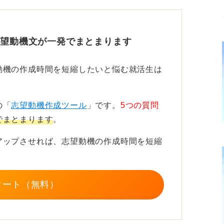
わりたい熱意を伝えよう
志望動機文が一発でまとまります
慮するコミュニケーション能力や正確な事務
うに活かせるのか、具体的な接点を見つけて
動機の作成時間を短縮したいと悩む就活生は
務まらない仕事の厳しさを理解したうえで、
の「
志望動機作成ツール
」です。
5つの質問
を伝えることが、採用担当者の心に響く鍵と
でまとまります
。
アップさせれば、志望動機の作成時間を短縮
タート（無料）