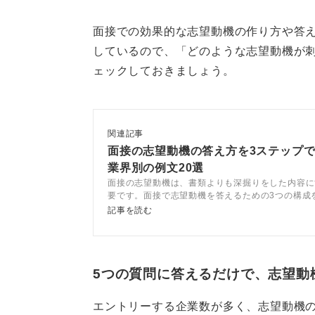
っかけ、理由を深掘りしてみること
面接での効果的な志望動機の作り方や答
前職と志望先の仕事内容から
しているので、「どのような志望動機が
ェックしておきましょう。
これまでの仕事経験が教育現場でど
務内容や志望する教育分野が不明な
しかし、自身のこれまでの仕事の棚
関連記事
育現場の仕事を深く研究したうえで
面接の志望動機の答え方を3ステップ
業界別の例文20選
せるポイントが見えてくるはずです
面接の志望動機は、書類よりも深掘りをした内容に
要です。面接で志望動機を答えるための3つの構成
頭なかで考えるだけでなく、文字に
テップで面接の志望動機を考えましょう。回答例文
記事を読む
やすくなります。
ツを踏まえてキャリアコンサルタントが解説します
0
5つの質問に答えるだけで、志望動
エントリーする企業数が多く、志望動機