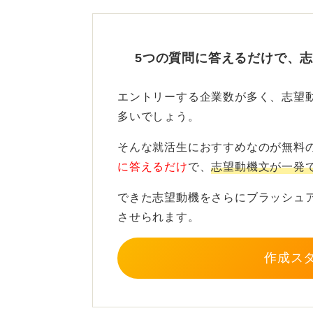
経験をアピール！ 教育に携
5つの質問に答えるだけで、
そのうえで、前職で培った相手に配
処理能力などが、教育現場でどのよ
エントリーする企業数が多く、志望
アピールすることが大切です。
多いでしょう。
子どもが好きという気持ちだけでは
そんな就活生におすすめなのが無料
それでも貢献したいという強い意志
に答えるだけ
で、
志望動機文が一発
なります。
できた志望動機をさらにブラッシュ
させられます。
0
作成ス